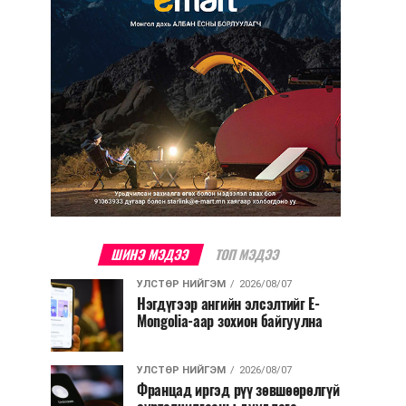
ШИНЭ МЭДЭЭ
ТОП МЭДЭЭ
УЛСТӨР НИЙГЭМ
2026/08/07
Нэгдүгээр ангийн элсэлтийг E-
Mongolia-аар зохион байгуулна
УЛСТӨР НИЙГЭМ
2026/08/07
Францад иргэд рүү зөвшөөрөлгүй