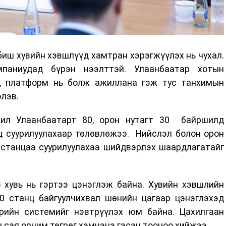
иш хувийн хэвшлүүд хамтран хэрэгжүүлэх нь чухал.
паниудад бүрэн нээлттэй. Улаанбаатар хотын
, платформ нь болж ажиллана гэж тус танхимын
элэв.
жил Улаанбаатарт 80, орон нутагт 30 байршилд
ц суурилуулахаар төлөвлөжээ. Нийслэл болон орон
 станцаа суурилуулахаа шийдвэрлэх шаардлагатайг
 хувь нь гэртээ цэнэглэж байна. Хувийн хэвшлийн
00 станц байгуулчихвал шөнийн цагаар цэнэглэхэд
рийн системийг нэвтрүүлэх юм байна. Цахилгаан
 сая орчим төгрөг хэмнэнэ гэсэн тооцоо хийжээ.