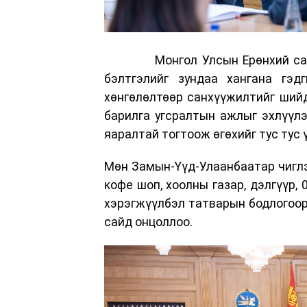
Монгол Улсын Ерөнхий сайд Н
бэлтгэлийг зундаа хангана гэд
хөнгөлөлтөөр санхүүжилтийг шийдэ
барилга угсралтын ажлыг эхлүүл
яаралтай тогтоож өгөхийг тус тус 
Мөн Замын-Үүд-Улаанбаатар чиглэл
кофе шоп, хоолны газар, дэлгүүр,
хэрэгжүүлбэл татварын бодлогоор 
сайд онцоллоо.