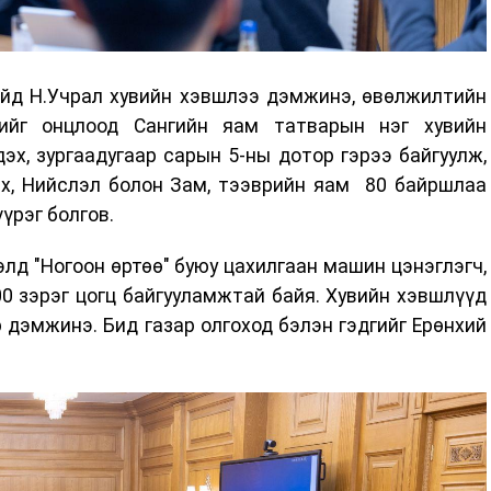
.Учрал хувийн хэвшлээ дэмжинэ, өвөлжилтийн
гийг онцлоод Сангийн яам татварын нэг хувийн
х, зургаадугаар сарын 5-ны дотор гэрээ байгуулж,
эх, Нийслэл болон Зам, тээврийн яам 80 байршлаа
үүрэг болгов.
д "Ногоон өртөө" буюу цахилгаан машин цэнэглэгч,
 00 зэрэг цогц байгууламжтай байя. Хувийн хэвшлүүд
дэмжинэ. Бид газар олгоход бэлэн гэдгийг Ерөнхий