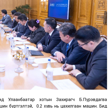
өд Улаанбаатар хотын Захирагч Б.Пүрэвдагва
ин бүртгэлтэй, 0.2 хувь нь цахилгаан машин. Бид