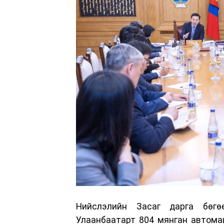
Нийслэлийн Засаг дарга бөгө
Улаанбаатарт 804 мянган автомаш