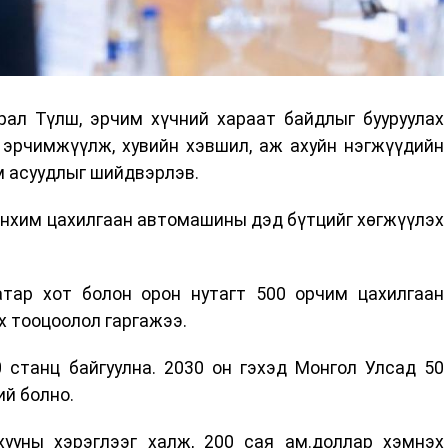
рал Түлш, эрчим хүчний хараат байдлыг бууруулах
 эрчимжүүлж, хувийн хэвшил, аж ахуйн нэгжүүдийн
 асуудлыг шийдвэрлэв.
нхим цахилгаан автомашины дэд бүтцийг хөгжүүлэх
тар хот болон орон нутагт 500 орчим цахилгаан
х тооцоолол гаргажээ.
 станц байгуулна. 2030 он гэхэд Монгол Улсад 50
й болно.
ууны хэрэглээг халж, 200 сая ам.доллар хэмнэх