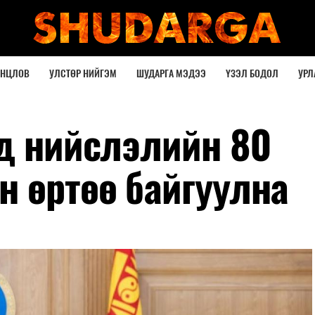
ОНЦЛОВ
УЛСТӨР НИЙГЭМ
ШУДАРГА МЭДЭЭ
ҮЗЭЛ БОДОЛ
УРЛ
нд нийслэлийн 80
н өртөө байгуулна