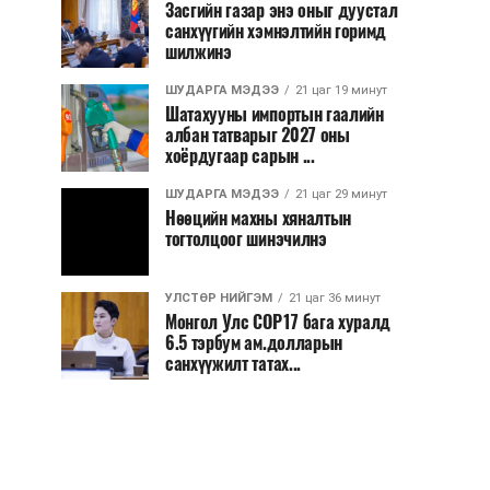
Засгийн газар энэ оныг дуустал
санхүүгийн хэмнэлтийн горимд
шилжинэ
ШУДАРГА МЭДЭЭ
21 цаг 19 минут
Шатахууны импортын гаалийн
албан татварыг 2027 оны
хоёрдугаар сарын ...
ШУДАРГА МЭДЭЭ
21 цаг 29 минут
Нөөцийн махны хяналтын
тогтолцоог шинэчилнэ
УЛСТӨР НИЙГЭМ
21 цаг 36 минут
Монгол Улс COP17 бага хуралд
6.5 тэрбум ам.долларын
санхүүжилт татах...