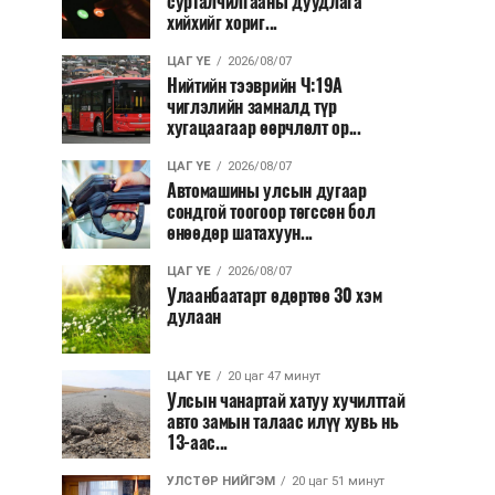
сурталчилгааны дуудлага
хийхийг хориг...
ЦАГ ҮЕ
2026/08/07
Нийтийн тээврийн Ч:19А
чиглэлийн замналд түр
хугацаагаар өөрчлөлт ор...
ЦАГ ҮЕ
2026/08/07
Автомашины улсын дугаар
сондгой тоогоор төгссөн бол
өнөөдөр шатахуун...
ЦАГ ҮЕ
2026/08/07
Улаанбаатарт өдөртөө 30 хэм
дулаан
ЦАГ ҮЕ
20 цаг 47 минут
Улсын чанартай хатуу хучилттай
авто замын талаас илүү хувь нь
13-аас...
УЛСТӨР НИЙГЭМ
20 цаг 51 минут