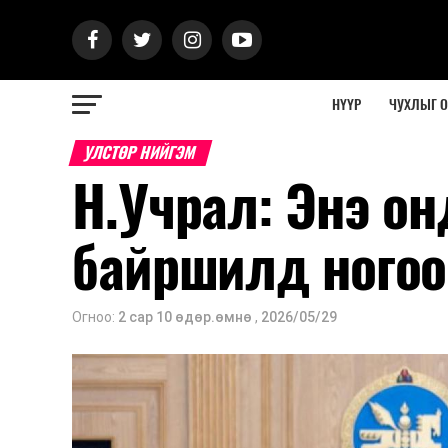
НҮҮР
ЧУХЛЫГ 
УЛСТӨР НИЙГЭМ
Н.Учрал: Энэ о
байршилд ногоо
Огноо:
2 сар 10 өдөр.өмнө
,
2026/05/29