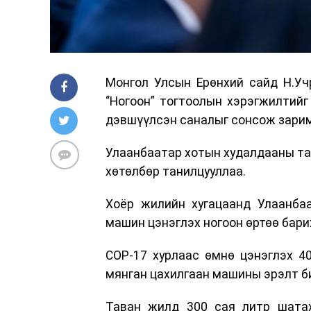
Монгол Улсын Ерөнхий сайд Н.Уч
“Ногоон” тогтоолын хэрэгжилтийг
дэвшүүлсэн саналыг сонсож зарим
Улаанбаатар хотын худалдааны та
хөтөлбөр танилцууллаа.
Хоёр жилийн хугацаанд Улаанбаа
машин цэнэглэх ногоон өртөө бари
COP-17 хурлаас өмнө цэнэглэх 40
мянган цахилгаан машины эрэлт би
Таван жилд 300 сая литр шатах