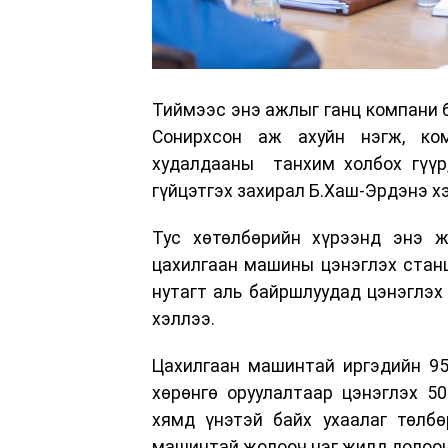
Тиймээс энэ ажлыг ганц компани б
Сонирхсон аж ахуйн нэгж, ком
худалдааны танхим холбох гүүр
гүйцэтгэх захирал Б.Хаш-Эрдэнэ х
Тус хөтөлбөрийн хүрээнд энэ 
цахилгаан машины цэнэглэх стан
нутагт аль байршлуудад цэнэглэх
хэллээ.
Цахилгаан машинтай иргэдийн 95
хөрөнгө оруулалтаар цэнэглэх 5
хямд үнэтэй байх ухаалаг төлбө
машинтай жолооч нэг жилд долоон