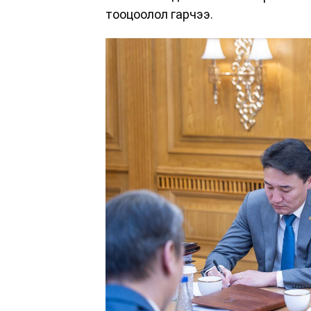
тооцоолол гарчээ.