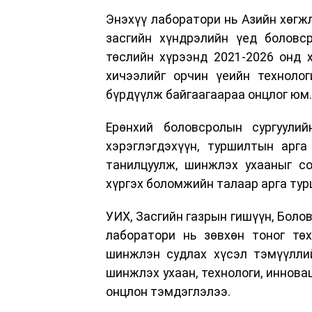
Энэхүү лаборатори нь Азийн хөгж
засгийн хүндрэлийн үед боловс
төслийн хүрээнд 2021-2026 онд 
хичээлийг орчин үеийн технолог
бүрдүүлж байгаагаараа онцлог юм.
Ерөнхий боловсролын сургуули
хэрэглэгдэхүүн, туршилтын арга
танилцуулж, шинжлэх ухааныг со
хүргэх боломжийн талаар арга тур
УИХ, Засгийн газрын гишүүн, Боло
лаборатори нь зөвхөн тоног тө
шинжлэн судлах хүсэл тэмүүллий
шинжлэх ухаан, технологи, иннов
онцлон тэмдэглэлээ.