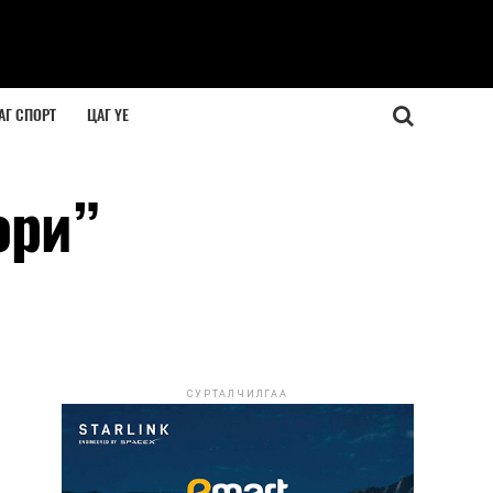
АГ СПОРТ
ЦАГ ҮЕ
ори”
СУРТАЛЧИЛГАА