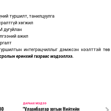
үний туршилт, танилцуулга
сралтгүй хөгжил
M дугуйлан
лгээний ажил
ургалт
туршилтын интеграцчиллыг дэмжсэн нээлттэй төв
сролын ерөнхий газраас мэдээллээ.
ДАРААХ МЭДЭЭ
80
"Улаанбаатар хотын Нийтийн