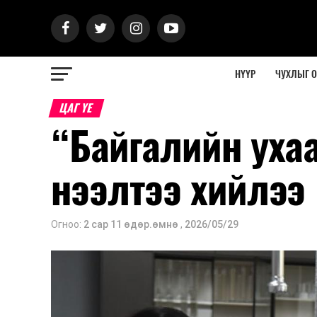
НҮҮР
ЧУХЛЫГ 
ЦАГ ҮЕ
“Байгалийн уха
нээлтээ хийлээ
Огноо:
2 сар 11 өдөр.өмнө
,
2026/05/29