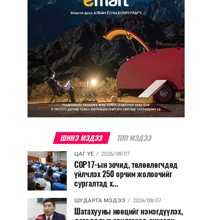
ШИНЭ МЭДЭЭ
ТОП МЭДЭЭ
ЦАГ ҮЕ
2026/08/07
COP17-ын зочид, төлөөлөгчдөд
үйлчлэх 250 орчим жолоочийг
сургалтад х...
ШУДАРГА МЭДЭЭ
2026/08/07
Шатахууны нөөцийг нэмэгдүүлэх,