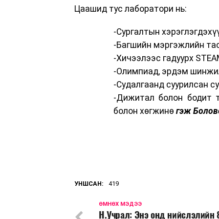
Цаашид тус лаборатори нь:
-Сургалтын хэрэглэгдэхү
-Багшийн мэргэжлийн та
-Хичээлээс гадуурх STEA
-Олимпиад, эрдэм шинжи
-Судалгаанд суурилсан с
-Дижитал болон бодит 
болон хөгжинө
гэж Болов
УНШСАН:
419
ӨМНӨХ МЭДЭЭ
Н.Учрал: Энэ онд нийслэлийн 