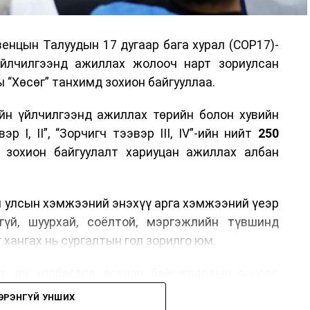
енцын Талуудын 17 дугаар бага хурал (COP17)-
үйлчилгээнд ажиллах жолооч нарт зориулсан
 “Хөсөг” танхимд зохион байгууллаа.
йн үйлчилгээнд ажиллах төрийн болон хувийн
р I, II”, “Зорчигч тээвэр III, IV”-ийн нийт
250
н зохион байгуулалт хариуцан ажиллах албан
н улсын хэмжээний энэхүү арга хэмжээний үеэр
гүй, шуурхай, соёлтой, мэргэжлийн түвшинд
 хангах нь сургалтын гол зорилго юм.
, ач холбогдол, зохион байгуулалтын онцлог,
лчилгээний стандарт, жолооч нарын үүрэг
ЭРЭНГҮЙ УНШИХ