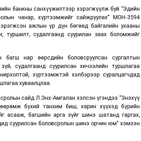
лийн банкны санхүүжилтээр хэрэгжүүлж буй “Эдийн
ролын чанар, хүртээмжийг сайжруулах” МОН-3594
хэрэгжсэн ажлын үр дүн бөгөөд байгалийн ухааны
и, туршилт, судалгаанд суурилан заах боломжийг
йн багш нар өөрсдийн боловсруулсан сургалтын
 зүй, судалгаанд суурилсан хичээлийн туршлагаа
нирхолтой, хүртээмжтэй хэлбэрээр суралцагчдад
шлагаа хуваалцлаа.
всролын сайд Л.Энх-Амгалан хэлсэн үгэндээ “Энэхүү
хөөрөмж бүхий танхим биш, харин хүүхэд бүрийн
г асааж, багшийн арга зүйг шинэ шатанд гаргах,
ацид суурилсан боловсролын шинэ орчин юм” хэмээн