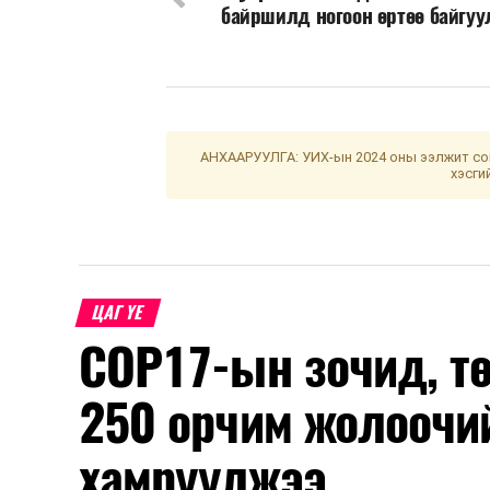
байршилд ногоон өртөө байгуу
АНХААРУУЛГА: УИХ-ын 2024 оны ээлжит сон
хэсги
ЦАГ ҮЕ
COP17-ын зочид, т
250 орчим жолоочи
хамруулжээ