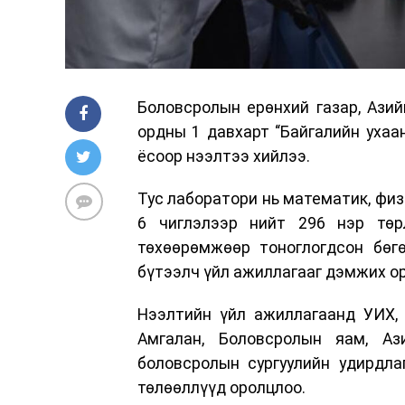
Боловсролын ерөнхий газар, Ази
ордны 1 давхарт “Байгалийн ухаа
ёсоор нээлтээ хийлээ.
Тус лаборатори нь математик, физи
6 чиглэлээр нийт 296 нэр төрл
төхөөрөмжөөр тоноглогдсон бөгө
бүтээлч үйл ажиллагааг дэмжих о
Нээлтийн үйл ажиллагаанд УИХ, 
Амгалан, Боловсролын яам, Аз
боловсролын сургуулийн удирдла
төлөөллүүд оролцлоо.