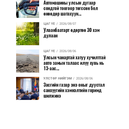
Автомашины улсын дугаар
сондгой тоогоор төгссөн бол
өнөөдөр шатахуун...
ЦАГ ҮЕ
2026/08/07
Улаанбаатарт өдөртөө 30 хэм
дулаан
ЦАГ ҮЕ
2026/08/06
Улсын чанартай хатуу хучилттай
авто замын талаас илүү хувь нь
13-аас...
УЛСТӨР НИЙГЭМ
2026/08/06
Засгийн газар энэ оныг дуустал
санхүүгийн хэмнэлтийн горимд
шилжинэ