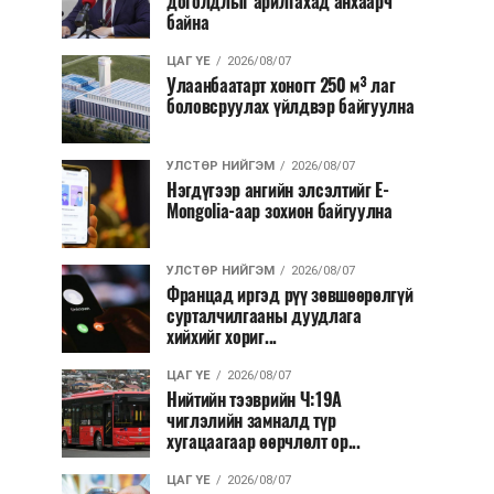
доголдлыг арилгахад анхаарч
байна
ЦАГ ҮЕ
2026/08/07
Улаанбаатарт хоногт 250 м³ лаг
боловсруулах үйлдвэр байгуулна
УЛСТӨР НИЙГЭМ
2026/08/07
Нэгдүгээр ангийн элсэлтийг E-
Mongolia-аар зохион байгуулна
УЛСТӨР НИЙГЭМ
2026/08/07
Францад иргэд рүү зөвшөөрөлгүй
сурталчилгааны дуудлага
хийхийг хориг...
ЦАГ ҮЕ
2026/08/07
Нийтийн тээврийн Ч:19А
чиглэлийн замналд түр
хугацаагаар өөрчлөлт ор...
ЦАГ ҮЕ
2026/08/07