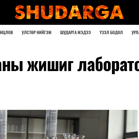
ОНЦЛОВ
УЛСТӨР НИЙГЭМ
ШУДАРГА МЭДЭЭ
ҮЗЭЛ БОДОЛ
УРЛ
аны жишиг лаборат