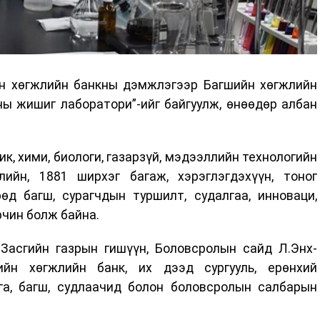
йн хөгжлийн банкны дэмжлэгээр Багшийн хөгжлийн
ны жишиг лаборатори”-ийг байгуулж, өнөөдөр албан
к, хими, биологи, газарзүй, мэдээллийн технологийн
ийн, 1881 ширхэг багаж, хэрэглэгдэхүүн, тоног
өд багш, сурагчдын туршилт, судалгаа, инноваци,
рчин болж байна.
Засгийн газрын гишүүн, Боловсролын сайд Л.Энх-
ийн хөгжлийн банк, их дээд сургууль, ерөнхий
га, багш, судлаачид болон боловсролын салбарын