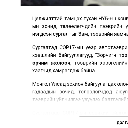
Цөлжилттэй тэмцэх тухай НҮБ-ын конв
ын зочид, төлөөлөгчдийн тээврийн 
нэгдсэн сургалтыг Зам, тээврийн яамны
Сургалтад COP17-ын үеэр автотээври
хэвшлийн байгууллагууд, “Зорчигч тээвэ
орчим жолооч
, тээврийн хэрэгслий
хаагчид хамрагдаж байна.
Монгол Улсад зохион байгуулагдах оло
гадаадын зочид, төлөөлөгчдөд аюул
тээврийн үйлчилгээ үзүүлэх бэлтгэлийг
Сургалтаар COP17-ын ерөнхий ойлголт
зочид, төлөөлөгчдийн ангилал, үй
ДЭЛГ