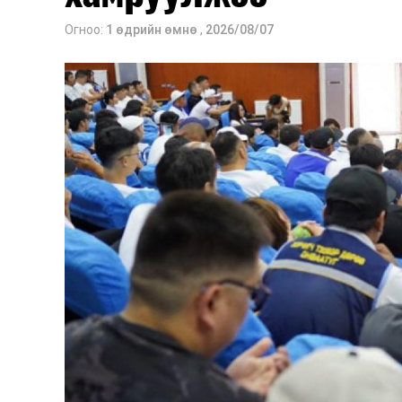
Огноо:
1 өдрийн өмнө
,
2026/08/07