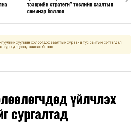
лна
тээврийн стратеги” төслийн хаалтын
семинар боллоо
гуулийн хуулийн холбогдох заалтын хүрээнд тус сайтын сэтгэгдэл
йг түр хугацаанд хаасан болно.
өлөөлөгчдөд үйлчлэх
йг сургалтад