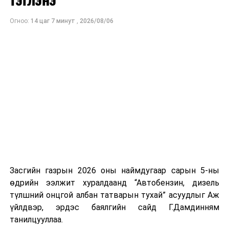
Ухаалаг камерын системийг найман чиглэлээр
ашиглаж байна
Огноо:
14 цаг 7 минут
,
2026/08/06
ӨМНӨХ МЭДЭЭ
БНХАУ-д зорчих иргэдийн анхааралд...
Засгийн газрын 2026 оны наймдугаар сарын 5-ны
өдрийн ээлжит хуралдаанд “Автобензин, дизель
түлшний онцгой албан татварын тухай” асуудлыг Аж
үйлдвэр, эрдэс баялгийн сайд Г.Дамдинням
танилцууллаа.