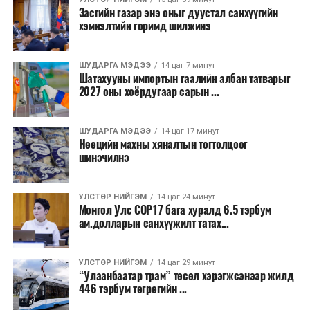
Засгийн газар энэ оныг дуустал санхүүгийн
хэмнэлтийн горимд шилжинэ
ШУДАРГА МЭДЭЭ
14 цаг 7 минут
Шатахууны импортын гаалийн албан татварыг
2027 оны хоёрдугаар сарын ...
ШУДАРГА МЭДЭЭ
14 цаг 17 минут
Нөөцийн махны хяналтын тогтолцоог
шинэчилнэ
УЛСТӨР НИЙГЭМ
14 цаг 24 минут
Монгол Улс COP17 бага хуралд 6.5 тэрбум
ам.долларын санхүүжилт татах...
УЛСТӨР НИЙГЭМ
14 цаг 29 минут
“Улаанбаатар трам” төсөл хэрэгжсэнээр жилд
446 тэрбум төгрөгийн ...