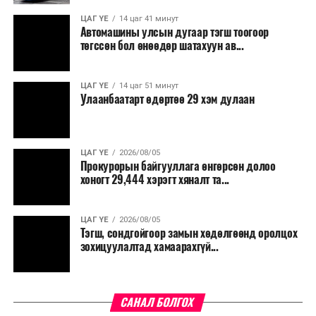
ЦАГ ҮЕ
14 цаг 41 минут
Автомашины улсын дугаар тэгш тоогоор
төгссөн бол өнөөдөр шатахуун ав...
ЦАГ ҮЕ
14 цаг 51 минут
Улаанбаатарт өдөртөө 29 хэм дулаан
ЦАГ ҮЕ
2026/08/05
Прокурорын байгууллага өнгөрсөн долоо
хоногт 29,444 хэрэгт хяналт та...
ЦАГ ҮЕ
2026/08/05
Тэгш, сондгойгоор замын хөдөлгөөнд оролцох
зохицуулалтад хамаарахгүй...
САНАЛ БОЛГОХ