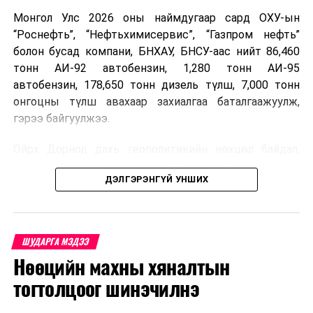
Монгол Улс 2026 оны наймдугаар сард ОХУ-ын
“Роснефть”, “Нефтьхимисервис”, “Газпром нефть”
болон бусад компани, БНХАУ, БНСУ-аас нийт 86,460
тонн АИ-92 автобензин, 1,280 тонн АИ-95
автобензин, 178,650 тонн дизель түлш, 7,000 тонн
онгоцны түлш авахаар захиалгаа баталгаажуулж,
гэрээ байгуулжээ.
Ойрх Дорнод дахь геополитикийн нөхцөл байдал,
Орос, Украины дайнаас шалтгаалсан газрын тосны
ДЭЛГЭРЭНГҮЙ УНШИХ
үнийн өсөлт дэлхийн зах зээлд буураагүй байна.
Үүний улмаас наймдугаар сард хил үнэ тонн тутамд
дахин өсөж, ОХУ болон бусад эх үүсвэрээс худалдан
авах шатахууны үнэ 1,200-2,000 ам.долларт хүрчээ.
ШУДАРГА МЭДЭЭ
Нөөцийн махны хяналтын
Иймд дотоодын зах зээл дэх үнийн өсөлтийг
сааруулахын тулд гаалийн болон онцгой албан
тогтолцоог шинэчилнэ
татварыг тэглэх шаардлага үүссэнийг салбарын сайд