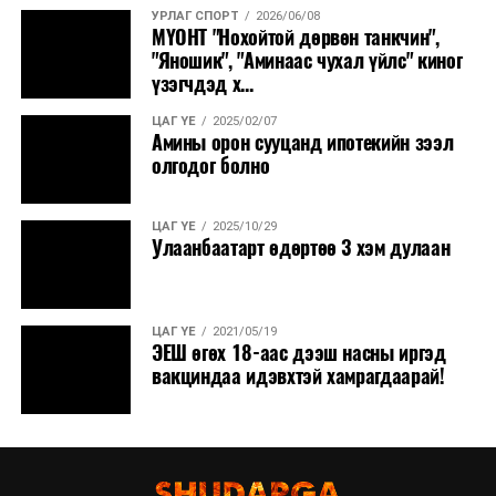
УРЛАГ СПОРТ
2026/06/08
МҮОНТ "Нохойтой дөрвөн танкчин",
"Яношик", "Аминаас чухал үйлс" киног
үзэгчдэд х...
ЦАГ ҮЕ
2025/02/07
Амины орон сууцанд ипотекийн зээл
олгодог болно
ЦАГ ҮЕ
2025/10/29
Улаанбаатарт өдөртөө 3 хэм дулаан
ЦАГ ҮЕ
2021/05/19
ЭЕШ өгөх 18-аас дээш насны иргэд
вакциндаа идэвхтэй хамрагдаарай!