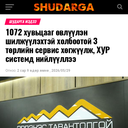
ШУДАРГА МЭДЭЭ
1072 хувьцааг өвлүүлэн
шилжүүлэхтэй холбоотой 3
төрлийн сервис хөгжүүлж, ХУР
системд нийлүүллээ
Огноо:
2 сар 9 өдөр.өмнө
,
2026/05/29