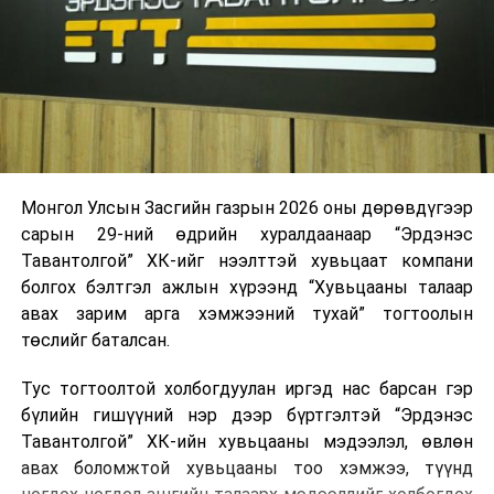
Монгол Улсын Засгийн газрын 2026 оны дөрөвдүгээр
сарын 29-ний өдрийн хуралдаанаар “Эрдэнэс
Тавантолгой” ХК-ийг нээлттэй хувьцаат компани
болгох бэлтгэл ажлын хүрээнд “Хувьцааны талаар
авах зарим арга хэмжээний тухай” тогтоолын
төслийг баталсан.
Тус тогтоолтой холбогдуулан иргэд нас барсан гэр
бүлийн гишүүний нэр дээр бүртгэлтэй “Эрдэнэс
Тавантолгой” ХК-ийн хувьцааны мэдээлэл, өвлөн
авах боломжтой хувьцааны тоо хэмжээ, түүнд