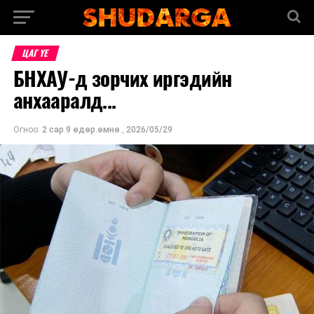
ЦАГ ҮЕ
БНХАУ-д зорчих иргэдийн
анхааралд...
Огноо:
2 сар 9 өдөр.өмнө
,
2026/05/29