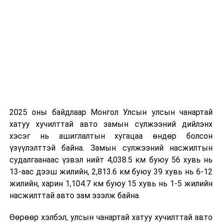
ӨМНӨХ МЭДЭЭ
Монголын барилгын инженерүүд “Дүүжин замын
тээвэр” төслийн явцтай танилцлаа
2025 оны байдлаар Монгол Улсын улсын чанартай
хатуу хучилттай авто замын сүлжээний дийлэнх
хэсэг нь ашиглалтын хугацаа өндөр болсон
үзүүлэлттэй байна. Замын сүлжээний насжилтын
судалгаанаас үзвэл нийт 4,038.5 км буюу 56 хувь нь
13-аас дээш жилийн, 2,813.6 км буюу 39 хувь нь 6-12
жилийн, харин 1,104.7 км буюу 15 хувь нь 1-5 жилийн
насжилттай авто зам эзэлж байна.
Өөрөөр хэлбэл, улсын чанартай хатуу хучилттай авто