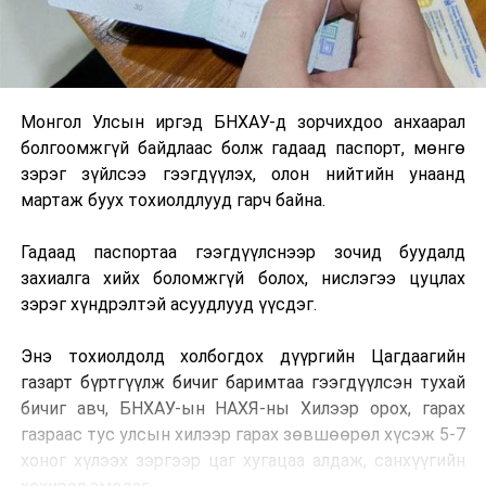
Монгол Улсын иргэд БНХАУ-д зорчихдоо анхаарал
болгоомжгүй байдлаас болж гадаад паспорт, мөнгө
зэрэг зүйлсээ гээгдүүлэх, олон нийтийн унаанд
мартаж буух тохиолдлууд гарч байна.
Гадаад паспортаа гээгдүүлснээр зочид буудалд
захиалга хийх боломжгүй болох, нислэгээ цуцлах
зэрэг хүндрэлтэй асуудлууд үүсдэг.
Энэ тохиолдолд холбогдох дүүргийн Цагдаагийн
газарт бүртгүүлж бичиг баримтаа гээгдүүлсэн тухай
бичиг авч, БНХАУ-ын НАХЯ-ны Хилээр орох, гарах
газраас тус улсын хилээр гарах зөвшөөрөл хүсэж 5-7
хоног хүлээх зэргээр цаг хугацаа алдаж, санхүүгийн