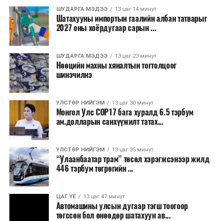
секундэд 4-9 метр. 25-27 хэм дулаан
ШУДАРГА МЭДЭЭ
13 цаг 14 минут
байна.
Шатахууны импортын гаалийн албан татварыг
2027 оны хоёрдугаар сарын ...
2026 оны наймдугаар сарын 07-ноос
2026 оны наймдугаар сарын 11-нийг хүртэлх
ШУДАРГА МЭДЭЭ
13 цаг 23 минут
Нөөцийн махны хяналтын тогтолцоог
цаг агаарын урьдчилсан төлөв
шинэчилнэ
Наймдугаар сарын 7-нд баруун болон төвийн
аймгуудын нутгийн хойд хэсгээр, 8-нд баруун
УЛСТӨР НИЙГЭМ
13 цаг 30 минут
Монгол Улс COP17 бага хуралд 6.5 тэрбум
аймгуудын нутгийн хойд хэсэг, төвийн
ам.долларын санхүүжилт татах...
аймгуудын нутгийн зарим газраар, 9-нд баруун
аймгуудын нутгийн зүүн, говийн аймгуудын
нутгийн хойд, зүүн аймгуудын нутгийн баруун
УЛСТӨР НИЙГЭМ
13 цаг 35 минут
“Улаанбаатар трам” төсөл хэрэгжсэнээр жилд
хэсэг, төвийн аймгуудын ихэнх нутгаар, 10-нд
446 тэрбум төгрөгийн ...
төв, зүүн, говийн аймгуудын ихэнх нутгаар
бороо, дуу цахилгаантай аадар бороо орно. Салхи
ихэнх хугацаанд секундэд 5-10 метр, 9-нд
ЦАГ ҮЕ
13 цаг 47 минут
Автомашины улсын дугаар тэгш тоогоор
Алтайн салбар уулс, Арц-Богдын өвөр
төгссөн бол өнөөдөр шатахуун ав...
хоолойгоор, 10-нд говь, талын нутгаар секундэд