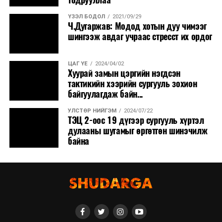
ҮЗЭЛ БОДОЛ
2021/09/29
Ч.Дугаржав: Модод хотын дуу чимээг
шингээж авдаг учраас стресст их ордог
ЦАГ ҮЕ
2024/04/02
Хуурай замын цэргийн нэгдсэн
тактикийн хээрийн сургууль зохион
байгуулагдаж байн...
УЛСТӨР НИЙГЭМ
2024/07/22
ТЭЦ 2-оос 19 дүгээр сургууль хүртэл
дулааны шугамыг өргөтгөн шинэчилж
байна