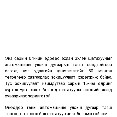
Энэ сарын 04-ний өдрөөс эхлэн эхлэн шатахууныг
автомашины улсын дугаарын тэгш, сондгойгоор
олгож, нэг удаагийн цэнэглэлтийг 50 мянган
төгрөгөөр хязгаарлах зохицуулалт хэрэгжиж байна.
Тус зохицуулалт наймдугаар сарын 15-ны өдрийг
хүртэл үргэлжлэх бөгөөд шатахууны нөөцийг жигд
хуваарилах зорилготой.
Өнөөдөр таны автомашины улсын дугаар тэгш
тоогоор төгссөн бол шатахуун авах боломжтой юм.