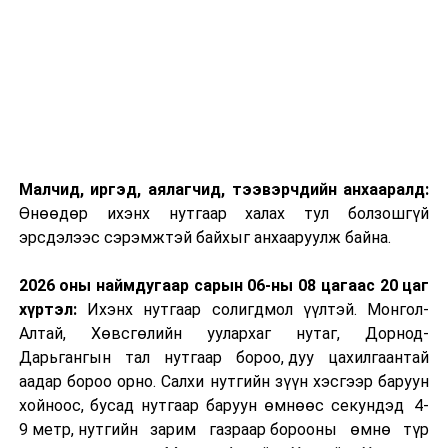
Малчид, иргэд, аялагчид, тээвэрчдийн анхааралд:
Өнөөдөр ихэнх нутгаар халах тул болзошгүй
эрсдэлээс сэрэмжтэй байхыг анхааруулж байна.
2026 оны наймдугаар сарын 06-ны 08 цагаас 20 цаг
хүртэл:
Ихэнх нутгаар солигдмол үүлтэй. Монгол-
Алтай, Хөвсгөлийн уулархаг нутаг, Дорнод-
Дарьгангын тал нутгаар бороо, дуу цахилгаантай
аадар бороо орно. Салхи нутгийн зүүн хэсгээр баруун
хойноос, бусад нутгаар баруун өмнөөс секундэд 4-
9 метр, нутгийн зарим газраар борооны өмнө түр