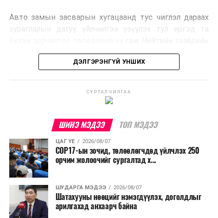
эрчим хүч үйлдвэрлэдэг.
Авто замын засварын хугацаанд тус чиглэл дараах
Ийнхүү лаг хатаах, шатаах технологийг лагийн
зураглалын дагуу үйлчилгээ үзүүлэх тул иргэд та
эзлэхүүнийг бууруулахын зэрэгцээ эрчим хүч
бүхэн зорчилтоо төлөвлөнө үү
гэж Нийтийн тээврийн
үйлдвэрлэх, нөөцийг дахин ашиглах чиглэлээр олон
бодлогын газраас мэдээллээ.
улсад өргөн ашиглаж байна.
ДЭЛГЭРЭНГҮЙ УНШИХ
СУРТАЛЧИЛГАА
ШИНЭ МЭДЭЭ
ТОП МЭДЭЭ
ЦАГ ҮЕ
2026/08/07
COP17-ын зочид, төлөөлөгчдөд үйлчлэх 250
орчим жолоочийг сургалтад х...
ШУДАРГА МЭДЭЭ
2026/08/07
Шатахууны нөөцийг нэмэгдүүлэх, доголдлыг
арилгахад анхаарч байна