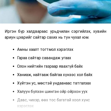
Иргэн бүр халдвараас урьдчилан сэргийлэх, хувийн
ариун цэврийг сайтар сахих нь тун чухал юм.
Амны хаалт тогтмол хэрэглэх
Гараа сайтар савандаж угаах
Олон нийтийн газраар явахгүй байх
Ханиаж, найтааж байгаа хүнээс хол байх
Хүйтэн ус, мөстэй ундаанаас татгалзах
Халуун бүлээн шингэн ойр ойрхон уух
Давс, чихэр, өөх тос багатай хоол хүнс
хэрэглэх