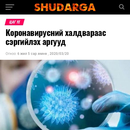
ЦАГ ҮЕ
Коронавирусний халдвараас
сэргийлэх аргууд
Огноо:
6 жил 5 сар.өмнө
,
2020/03/20