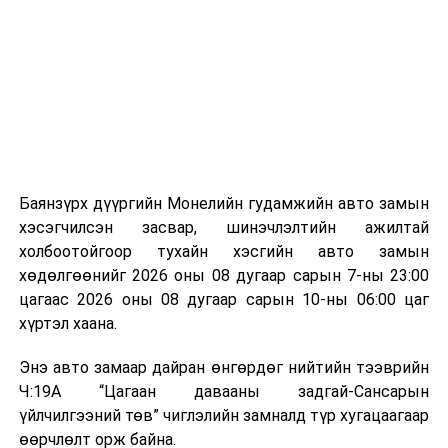
байгууламжаас гардаг лагийг байгаль орчинд аюулгүй
мэдээллээ.
аргаар боловсруулж, эзлэхүүнийг эрс бууруулах
зориулалттай. Лагийг өндөр температурт шатааснаар
эзлэхүүн нь 90 хүртэл хувиар буурч, бактери, вирус
болон бусад өвчин үүсгэгч бичил биетнийг устгах
боломжтой.
Түүнчлэн шаталтын явцад үүсэх дулааныг цахилгаан
болон дулааны эрчим хүч үйлдвэрлэхэд ашиглаж
Баянзүрх дүүргийн Монелийн гудамжийн авто замын
болдог. Зарим технологийн хувьд шаталтын дараа
хэсэгчилсэн засвар, шинэчлэлтийн ажилтай
үлдэх үнснээс фосфор зэрэг ашигт эрдсийг сэргээн
холбоотойгоор тухайн хэсгийн авто замын
авах боломжтой аж.
хөдөлгөөнийг 2026 оны 08 дугаар сарын 7-ны 23:00
цагаас 2026 оны 08 дугаар сарын 10-ны 06:00 цаг
Япон, Герман, Швейцар, Нидерланд, Өмнөд Солонгос
хүртэл хаана.
зэрэг улс лаг хатаах, шатаах технологийг ашиглаж
байна. Тухайлбал, Германд лаг шатаах үйлдвэрээс
Энэ авто замаар дайран өнгөрдөг нийтийн тээврийн
гарсан үнснээс фосфор сэргээн авах технологи
Ч:19А “Цагаан давааны задгай-Сансарын
ашигладаг бол Нидерландад төвлөрсөн лаг
үйлчилгээний төв” чиглэлийн замналд түр хугацаагаар
боловсруулах үйлдвэрүүдээр дулаан, цахилгаан
өөрчлөлт орж байна.