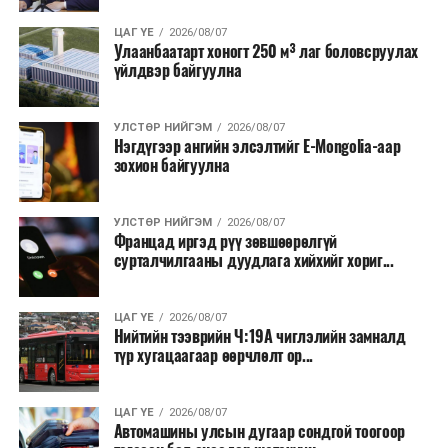
ЦАГ ҮЕ
2026/08/07
Улаанбаатарт хоногт 250 м³ лаг боловсруулах
үйлдвэр байгуулна
УЛСТӨР НИЙГЭМ
2026/08/07
Нэгдүгээр ангийн элсэлтийг E-Mongolia-аар
зохион байгуулна
УЛСТӨР НИЙГЭМ
2026/08/07
Францад иргэд рүү зөвшөөрөлгүй
сурталчилгааны дуудлага хийхийг хориг...
ЦАГ ҮЕ
2026/08/07
Нийтийн тээврийн Ч:19А чиглэлийн замналд
түр хугацаагаар өөрчлөлт ор...
ЦАГ ҮЕ
2026/08/07
Автомашины улсын дугаар сондгой тоогоор