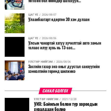
төгссөн бол өнөөдөр шатахуун...
ЦАГ ҮЕ
2026/08/07
Улаанбаатарт өдөртөө 30 хэм дулаан
ЦАГ ҮЕ
2026/08/06
Улсын чанартай хатуу хучилттай авто замын
талаас илүү хувь нь 13-аас...
УЛСТӨР НИЙГЭМ
2026/08/06
Засгийн газар энэ оныг дуустал санхүүгийн
хэмнэлтийн горимд шилжинэ
САНАЛ БОЛГОХ
УЛСТӨР НИЙГЭМ
2021/12/28
УИХ: Байнгын болон түр хороодын
хуралдаан болно