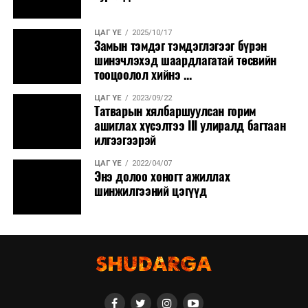
ЦАГ ҮЕ
2025/10/17
Замын тэмдэг тэмдэглэгээг бүрэн
шинэчлэхэд шаардлагатай төсвийн
тооцоолол хийнэ ...
ЦАГ ҮЕ
2023/09/22
Татварын хялбаршуулсан горим
ашиглах хүсэлтээ III улиралд багтаан
илгээгээрэй
ЦАГ ҮЕ
2022/04/07
Энэ долоо хоногт ажиллах
шинжилгээний цэгүүд