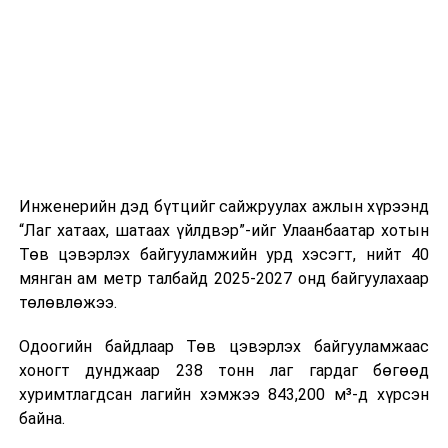
шат, маршрут, хөдөлгөөний зохион байгуулалт,
цагийн менежмент, мэдээлэл дамжуулах журам,
холбогдох байгууллагуудын уялдаа холбоо, аюулгүй
ажиллагааны чиглэлээр жолооч нарыг сургалт, арга
зүйгээр хангаж байна.
Мөн зам тээврийн осол, саатал болон бусад эрсдэл,
онцгой нөхцөл үүссэн үед авах арга хэмжээ, ачаалал
ихтэй нөхцөлд тайван, зөв, шуурхай шийдвэр гаргах,
Инженерийн дэд бүтцийг сайжруулах ажлын хүрээнд
өдөр тутмын ажлын бэлэн байдлыг хангах зэрэг
“Лаг хатаах, шатаах үйлдвэр”-ийг Улаанбаатар хотын
практик ур чадварыг сургалтын хөтөлбөрт тусгажээ.
Төв цэвэрлэх байгууламжийн урд хэсэгт, нийт 40
мянган ам метр талбайд 2025-2027 онд байгуулахаар
Сургалтыг танилцуулах лекц, асуулт-хариулт,
төлөвлөжээ.
жишээнд суурилсан сургалт, багаар ажиллах дасгал,
маршрут болон тээвэрлэлтийн урсгалын зураглалтай
Одоогийн байдлаар Төв цэвэрлэх байгууламжаас
танилцах, онцгой нөхцөлд ажиллах дадлага зэрэг
хоногт дунджаар 238 тонн лаг гардаг бөгөөд
онол, практик хосолсон хэлбэрээр зохион байгуулж
хуримтлагдсан лагийн хэмжээ 843,200 м³-д хүрсэн
байна.
байна.
Сургалтын үеэр COP17 олон улсын бага хурлыг