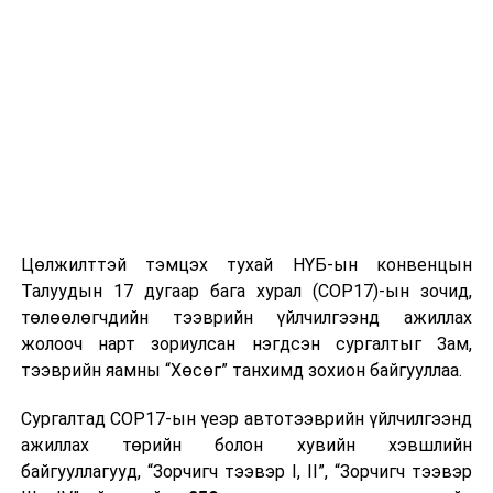
бөөлжих, гүйлгэх зэрэг шинж тэмдэг илэрвэл
яаран эмнэлэгт очихгүй байх.
Нэн даруй 119, 100, 8008-6829, 7028-4393 болон
өрх, дүүрэг, сум, тосгоны эрүүл мэндийн
байгууллагын утсанд хандаж, зөвлөгөө
мэдээлэл авна уу.
НИЙСЛЭЛИЙН ЭРҮҮЛ МЭНДИЙН ГАЗАР
УНШСАН:
3095
Цөлжилттэй тэмцэх тухай НҮБ-ын конвенцын
ДАРААХ МЭДЭЭ
Талуудын 17 дугаар бага хурал (COP17)-ын зочид,
Ноолуур бэлтгэлд 300 тэрбум төгрөгийн эх үүсвэр
төлөөлөгчдийн тээврийн үйлчилгээнд ажиллах
гаргана
жолооч нарт зориулсан нэгдсэн сургалтыг Зам,
ӨМНӨХ МЭДЭЭ
тээврийн яамны “Хөсөг” танхимд зохион байгууллаа.
Зарим гурилын үйлдвэрүүдийн үйлдвэрлэл, үнэ,
нөөцийн байдалд хяналт тавьж ажиллалаа
Сургалтад COP17-ын үеэр автотээврийн үйлчилгээнд
ажиллах төрийн болон хувийн хэвшлийн
байгууллагууд, “Зорчигч тээвэр I, II”, “Зорчигч тээвэр