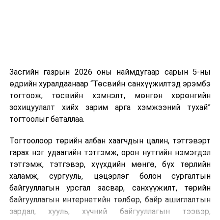
эсвэл тухайн компанитай өмнө нь гэрээний
харилцаатай бөгөөд шинэ үйлчилгээ санал болгож
буй тохиолдолд хориг үйлчлэхгүй. Иргэд
зөвшөөрөлгүй дуудлагын талаар төрийн цахим
хуудсаар мэдээлэх боломжтой.
Засгийн газрын 2026 оны наймдугаар сарын 5-ны
Шинэ хууль Францын зах зээлд үйлчилдэг гадаадын
өдрийн хуралдаанаар “Төсвийн санхүүжилтэд эрэмбэ
дуудлагын төвүүдэд нөлөөлөхөөр байна. Тухайлбал,
тогтоож, төсвийн хэмнэлт, мөнгөн хөрөнгийн
Мароккогийн дуудлагын төвүүдийн орлогын 80 гаруй
зохицуулалт хийх зарим арга хэмжээний тухай”
хувь Францын зах зээлээс бүрддэг бөгөөд тус улсын
тогтоолыг баталлаа.
40–50 мянган ажлын байр эрсдэлд орж болзошгүйг
Мароккогийн хөдөлмөр эрхлэлтийн сайд мэдэгджээ.
Тогтоолоор төрийн албан хаагчдын цалин, тэтгэвэрт
гарах нэг удаагийн тэтгэмж, орон нутгийн нэмэгдэл
тэтгэмж, тэтгэвэр, хүүхдийн мөнгө, бүх төрлийн
халамж, сургууль, цэцэрлэг болон сургалтын
байгууллагын урсгал засвар, санхүүжилт, төрийн
байгууллагын интернетийн төлбөр, байр ашиглалтын
зардал, хууль, хүчний байгууллагын тээвэр,