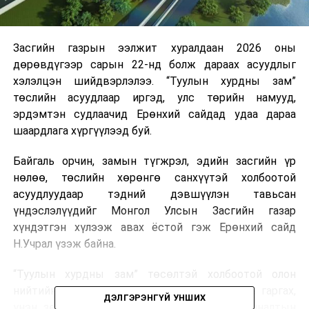
Засгийн газрын ээлжит хуралдаан 2026 оны
дөрөвдүгээр сарын 22-нд болж дараах асуудлыг
хэлэлцэн шийдвэрлэлээ. “Туулын хурдны зам”
төслийн асуудлаар иргэд, улс төрийн намууд,
эрдэмтэн судлаачид Ерөнхий сайдад удаа дараа
шаардлага хүргүүлээд буй.
Байгаль орчин, замын түгжрэл, эдийн засгийн үр
нөлөө, төслийн хөрөнгө санхүүтэй холбоотой
асуудлуудаар тэдний дэвшүүлэн тавьсан
үндэслэлүүдийг Монгол Улсын Засгийн газар
хүндэтгэн хүлээж авах ёстой гэж Ерөнхий сайд
Н.Учрал үзэж байна.
“Туулын хурдны зам” төсөлтэй холбоотой олон
нийтийн төөрөгдөл, мэдээллийг нэг талд нь гаргах,
ДЭЛГЭРЭНГҮЙ УНШИХ
үнэн зөвийг тогтоох ёстой. Иймд хууль хяналтын