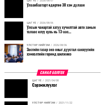
ЦАГ ҮЕ
2026/08/07
хамт олны урлаг, спортын арга хэмжээг зохион
Улаанбаатарт өдөртөө 30 хэм дулаан
байгуулахгүй байх, төрийн албанд шинэ орон тоо бий
болгохгүй байх, эрчим хүчний хэрэглээг хэмнэх, хурал,
сургалтыг цахим хэлбэрт шилжүүлэх, төрийн албан
ЦАГ ҮЕ
2026/08/06
хаагчдыг зарим өдрүүдэд цахимаар ажиллуулах арга
Улсын чанартай хатуу хучилттай авто замын
хэмжээг үргэлжлүүлэхийг үүрэг болголоо.
талаас илүү хувь нь 13-аас...
Төсвийн сахилга бат сайжирч, эдийн засгийн нөхцөл
УЛСТӨР НИЙГЭМ
2026/08/06
байдал хэвийн болсон тохиолдолд эдгээр
Засгийн газар энэ оныг дуустал санхүүгийн
хязгаарлалтыг үе шаттайгаар сулруулах юм.
хэмнэлтийн горимд шилжинэ
САНАЛ БОЛГОХ
ЦАГ ҮЕ
2021/04/08
Сэрэмжлүүлэг
УЛСТӨР НИЙГЭМ
2021/11/22