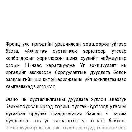
эхэлнэ.
2026 оны 9 дүгээр сарын 14-нөөс танхимаар
үргэлжилнэ.
Оюутны дотуур байр
Франц улс иргэдийн урьдчилсан зөвшөөрөлгүйгээр
2026 оны 9 дүгээр сарын 13-наас оюутнуудыг
бараа, үйлчилгээ сурталчлах зорилгоор утсаар
дотуур байранд оруулж эхэлнэ.
холбогдохыг хориглосон шинэ хуулийг наймдугаар
Сургууль, цэцэрлэгийн үйл ажиллагааны
сарын 11-нээс хэрэгжүүлнэ. Уг зохицуулалт нь
зохицуулалт
иргэдийг залхаасан борлуулалтын дуудлага болон
залилангийн шинжтэй арилжааны үйл ажиллагаанаас
2026 оны 8 дугаар сарын 17–28-ны өдрүүдэд
хамгаалахад чиглэжээ.
нийслэлийн бүх сургууль, цэцэрлэгт ажлын
Өмнө нь сурталчилгааны дуудлага хүлээн авахгүй
байранд элсэлт, бүртгэл болон бусад аливаа
байхыг хүссэн иргэд төрийн тусгай бүртгэлд утасны
арга хэмжээ зохион байгуулахгүй болно.
дугаараа оруулах шаардлагатай байсан ч зарим
дуудлагын төв уг жагсаалтыг үл тоодог байжээ.
Шинэ хуулиар харин аж ахуйн нэгжүүд хэрэглэгчээс