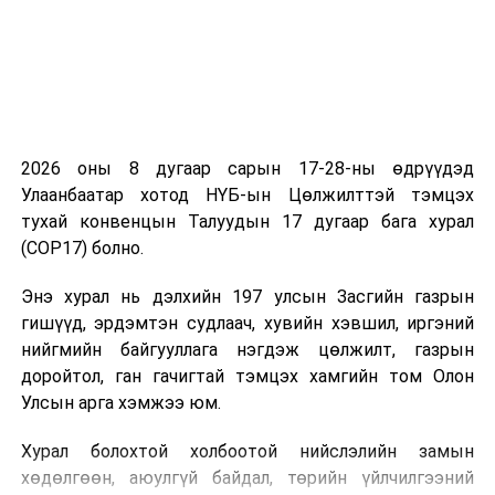
2026 оны 8 дугаар сарын 17-28-ны өдрүүдэд
Улаанбаатар хотод НҮБ-ын Цөлжилттэй тэмцэх
тухай конвенцын Талуудын 17 дугаар бага хурал
(COP17) болно.
Энэ хурал нь дэлхийн 197 улсын Засгийн газрын
гишүүд, эрдэмтэн судлаач, хувийн хэвшил, иргэний
нийгмийн байгууллага нэгдэж цөлжилт, газрын
доройтол, ган гачигтай тэмцэх хамгийн том Олон
Улсын арга хэмжээ юм.
Хурал болохтой холбоотой нийслэлийн замын
хөдөлгөөн, аюулгүй байдал, төрийн үйлчилгээний