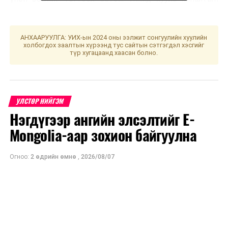
байгууллага хяналт шалгалт явуулж дуустал “Туулын
хурдны зам” төслийг зогсоож байгааг Ерөнхий сайд
мэдэгдлээ.
АНХААРУУЛГА: УИХ-ын 2024 оны ээлжит сонгуулийн хуулийн
холбогдох заалтын хүрээнд тус сайтын сэтгэгдэл хэсгийг
түр хугацаанд хаасан болно.
УНШСАН:
747
ДАРААХ МЭДЭЭ
Нийтийн эзэмшлийн зам, талбай, ногоон байгууламжийг
арчилж, цэвэрлэж байна
УЛСТӨР НИЙГЭМ
Нэгдүгээр ангийн элсэлтийг E-
ӨМНӨХ МЭДЭЭ
УИХ: Өнөөдөр чуулганы нэгдсэн хуралдаанаар...
Mongolia-аар зохион байгуулна
Огноо:
2 өдрийн өмнө
,
2026/08/07