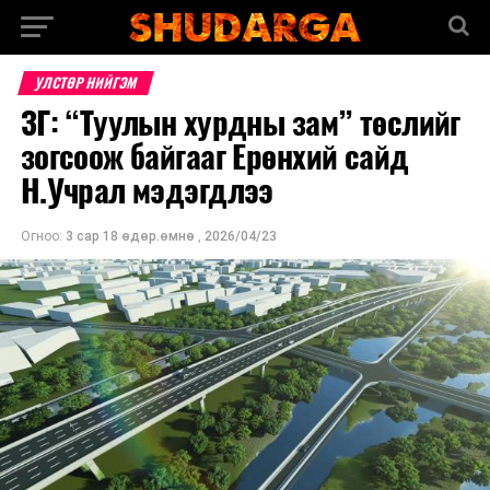
УЛСТӨР НИЙГЭМ
ЗГ: “Туулын хурдны зам” төслийг
зогсоож байгааг Ерөнхий сайд
Н.Учрал мэдэгдлээ
Огноо:
3 сар 18 өдөр.өмнө
,
2026/04/23