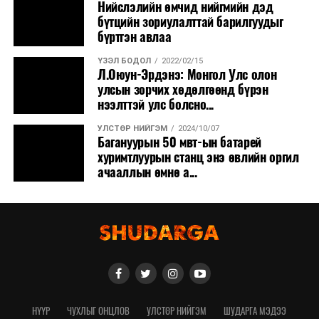
Нийслэлийн өмчид нийгмийн дэд
бүтцийн зориулалттай барилгуудыг
бүртгэн авлаа
ҮЗЭЛ БОДОЛ
2022/02/15
Л.Оюун-Эрдэнэ: Монгол Улс олон
улсын зорчих хөдөлгөөнд бүрэн
нээлттэй улс болсно...
УЛСТӨР НИЙГЭМ
2024/10/07
Багануурын 50 мвт-ын батарей
хуримтлуурын станц энэ өвлийн оргил
ачааллын өмнө а...
НҮҮР
ЧУХЛЫГ ОНЦЛОВ
УЛСТӨР НИЙГЭМ
ШУДАРГА МЭДЭЭ