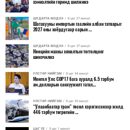
хэмнэлтийн горимд шилжинэ
ТЭРЭЛЖ ОРЧМООР:
Багавтар үүлтэй.
Бороо орохгүй. Салхи баруун хойноос
секундэд 4-9 метр. 25-27 хэм дулаан
ШУДАРГА МЭДЭЭ
8 цаг 27 минут
байна.
Шатахууны импортын гаалийн албан татварыг
2027 оны хоёрдугаар сарын ...
2026 оны наймдугаар сарын 07-ноос
2026 оны наймдугаар сарын 11-нийг хүртэлх
ШУДАРГА МЭДЭЭ
8 цаг 37 минут
Нөөцийн махны хяналтын тогтолцоог
цаг агаарын урьдчилсан төлөв
шинэчилнэ
Наймдугаар сарын 7-нд баруун болон төвийн
аймгуудын нутгийн хойд хэсгээр, 8-нд баруун
УЛСТӨР НИЙГЭМ
8 цаг 44 минут
Монгол Улс COP17 бага хуралд 6.5 тэрбум
аймгуудын нутгийн хойд хэсэг, төвийн
ам.долларын санхүүжилт татах...
аймгуудын нутгийн зарим газраар, 9-нд баруун
аймгуудын нутгийн зүүн, говийн аймгуудын
нутгийн хойд, зүүн аймгуудын нутгийн баруун
УЛСТӨР НИЙГЭМ
8 цаг 49 минут
“Улаанбаатар трам” төсөл хэрэгжсэнээр жилд
хэсэг, төвийн аймгуудын ихэнх нутгаар, 10-нд
446 тэрбум төгрөгийн ...
төв, зүүн, говийн аймгуудын ихэнх нутгаар
бороо, дуу цахилгаантай аадар бороо орно. Салхи
ихэнх хугацаанд секундэд 5-10 метр, 9-нд
ЦАГ ҮЕ
9 цаг 1 минут