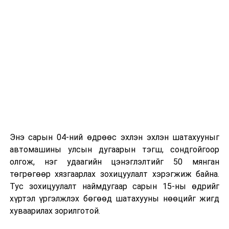
байна
гэж Зам, тээврийн яамнаас мэдээллээ.
Энэ сарын 04-ний өдрөөс эхлэн эхлэн шатахууныг
автомашины улсын дугаарын тэгш, сондгойгоор
олгож, нэг удаагийн цэнэглэлтийг 50 мянган
төгрөгөөр хязгаарлах зохицуулалт хэрэгжиж байна.
Тус зохицуулалт наймдугаар сарын 15-ны өдрийг
хүртэл үргэлжлэх бөгөөд шатахууны нөөцийг жигд
хуваарилах зорилготой.