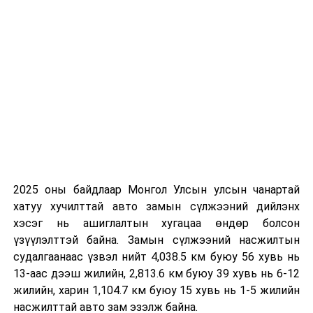
муур, нохойн тоог багасгах чиглэлээр эрчимтэй
ажиллаж байна. Энэ хүрээнд түр асрах байрны хүчин
чадлыг нэмэгдүүлэх, спей заслага хийх, мөн буудаж
устгахаас өөр шинэ технологи нэвтрүүлэхээр
ажиллаж байна” гэв.
Түүнчлэн Гэрийн тэжээвэр амьтны тухай хууль 2023
онд батлагдаж, 2024 оны нэгдүгээр сарын 1-ний
өдрөөс хэрэгжиж эхэлсэн. Тус хуулийг дагаж
мөрдөх тухай хуулиар эзэнгүй нохой, муурыг буудаж
устгахыг 2029 оны нэгдүгээр сарын 1-ний өдрөөс
бүрэн хориглосон. Уг хуулийг хэрэгжүүлэхээр бэлтгэл
2025 оны байдлаар Монгол Улсын улсын чанартай
ажлыг хангаж байгааг албаныхан онцоллоо.
хатуу хучилттай авто замын сүлжээний дийлэнх
хэсэг нь ашиглалтын хугацаа өндөр болсон
үзүүлэлттэй байна. Замын сүлжээний насжилтын
судалгаанаас үзвэл нийт 4,038.5 км буюу 56 хувь нь
13-аас дээш жилийн, 2,813.6 км буюу 39 хувь нь 6-12
УНШСАН:
857
жилийн, харин 1,104.7 км буюу 15 хувь нь 1-5 жилийн
ДАРААХ МЭДЭЭ
насжилттай авто зам эзэлж байна.
ГХЯ мэдэгдэл гаргажээ