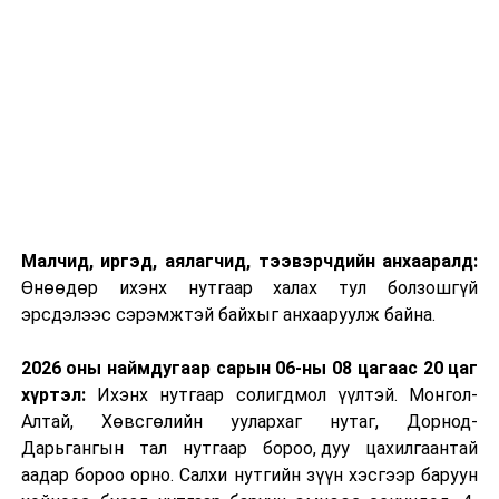
Малчид, иргэд, аялагчид, тээвэрчдийн анхааралд:
Өнөөдөр ихэнх нутгаар халах тул болзошгүй
эрсдэлээс сэрэмжтэй байхыг анхааруулж байна.
2026 оны наймдугаар сарын 06-ны 08 цагаас 20 цаг
хүртэл:
Ихэнх нутгаар солигдмол үүлтэй. Монгол-
Алтай, Хөвсгөлийн уулархаг нутаг, Дорнод-
Дарьгангын тал нутгаар бороо, дуу цахилгаантай
аадар бороо орно. Салхи нутгийн зүүн хэсгээр баруун