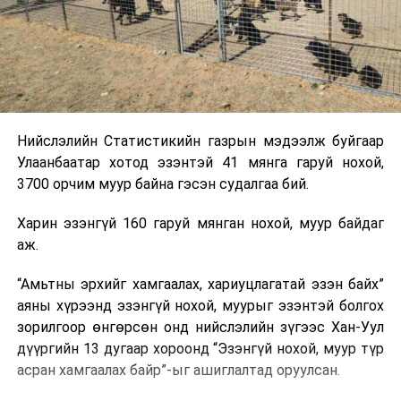
Нийслэлийн Статистикийн газрын мэдээлж буйгаар
Улаанбаатар хотод эзэнтэй 41 мянга гаруй нохой,
3700 орчим муур байна гэсэн судалгаа бий.
Харин эзэнгүй 160 гаруй мянган нохой, муур байдаг
аж.
“Амьтны эрхийг хамгаалах, хариуцлагатай эзэн байх”
аяны хүрээнд эзэнгүй нохой, муурыг эзэнтэй болгох
зорилгоор өнгөрсөн онд нийслэлийн зүгээс Хан-Уул
дүүргийн 13 дугаар хороонд “Эзэнгүй нохой, муур түр
асран хамгаалах байр”-ыг ашиглалтад оруулсан.