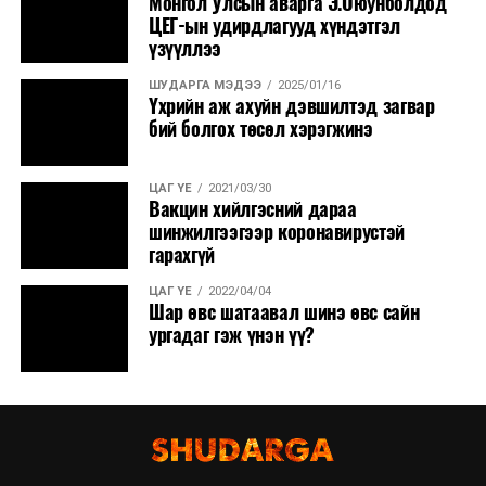
Монгол Улсын аварга Э.Оюунболдод
нутгаар сэрүүснэ.
ЦЕГ-ын удирдлагууд хүндэтгэл
үзүүллээ
ШУДАРГА МЭДЭЭ
2025/01/16
Үхрийн аж ахуйн дэвшилтэд загвар
бий болгох төсөл хэрэгжинэ
ЦАГ ҮЕ
2021/03/30
Вакцин хийлгэсний дараа
шинжилгээгээр коронавирустэй
гарахгүй
ЦАГ ҮЕ
2022/04/04
Шар өвс шатаавал шинэ өвс сайн
ургадаг гэж үнэн үү?