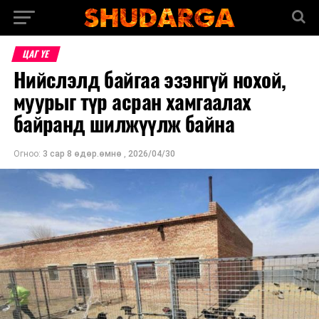
ЦАГ ҮЕ
Нийслэлд байгаа эзэнгүй нохой,
муурыг түр асран хамгаалах
байранд шилжүүлж байна
Огноо:
3 сар 8 өдөр.өмнө
,
2026/04/30