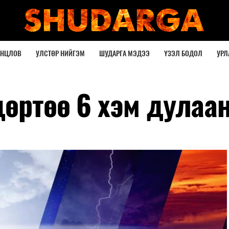
ОНЦЛОВ
УЛСТӨР НИЙГЭМ
ШУДАРГА МЭДЭЭ
ҮЗЭЛ БОДОЛ
УРЛ
дөртөө 6 хэм дулаа