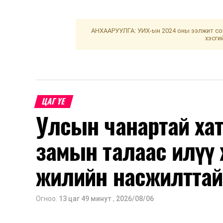
АНХААРУУЛГА: УИХ-ын 2024 оны ээлжит сон
хэсги
ЦАГ ҮЕ
Улсын чанартай хат
замын талаас илүү 
жилийн насжилттай
Огноо:
13 цаг 49 минут
,
2026/08/06