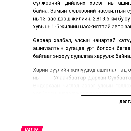
сүлжээний дийлэнх хэсэг нь ашиг
байна. Замын сүлжээний насжилтын суд
нь 13-аас дээш жилийн, 2,813.6 км буюу 
хувь нь 1-5 жилийн насжилттай авто за
Өөрөөр хэлбэл, улсын чанартай хату
ашиглалтын хугацаа урт болсон бөгө
байгааг энэхүү судалгаа харуулж байна
Харин сүүлийн жилүүдэд ашиглалтад о
нь Улаанбаатар-Дархан-Сүхбаата
Өндөрхаан чиглэл зэрэг улсын голло
холбосон чиглэлүүдэд төвлөрчээ.
ДЭЛГ
Авто замын насжилтыг тогтмол үнэлж
шинжлэх ухааны үндэслэлтэй төлөв
хангах, ашиглалтын хугацааг уртас
ЦАГ ҮЕ