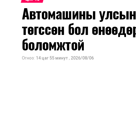
төлөвлөхөд чухал ач холбогдолтойг а
Автомашины улсын 
мэдээллээ.
төгссөн бол өнөөдө
боломжтой
Огноо:
14 цаг 55 минут
,
2026/08/06