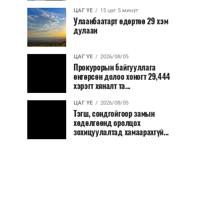
ЦАГ ҮЕ
15 цаг 5 минут
Улаанбаатарт өдөртөө 29 хэм
дулаан
ЦАГ ҮЕ
2026/08/05
Прокурорын байгууллага
өнгөрсөн долоо хоногт 29,444
хэрэгт хяналт та...
ЦАГ ҮЕ
2026/08/05
Тэгш, сондгойгоор замын
хөдөлгөөнд оролцох
зохицуулалтад хамаарахгүй...