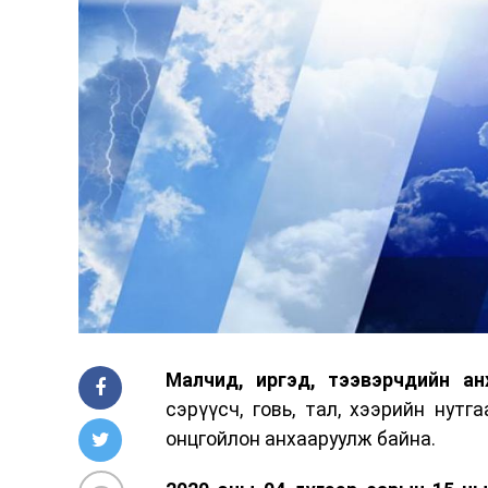
Малчид, иргэд, тээвэрчдийн ан
сэрүүсч, говь, тал, хээрийн ну
онцгойлон анхааруулж байна.