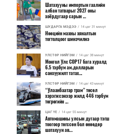
Шатахууны импортын гаалийн
албан татварыг 2027 оны
хоёрдугаар сарын ...
ШУДАРГА МЭДЭЭ
14 цаг 31 минут
Нөөцийн махны хяналтын
тогтолцоог шинэчилнэ
УЛСТӨР НИЙГЭМ
14 цаг 38 минут
Монгол Улс COP17 бага хуралд
6.5 тэрбум ам.долларын
санхүүжилт татах...
УЛСТӨР НИЙГЭМ
14 цаг 43 минут
“Улаанбаатар трам” төсөл
хэрэгжсэнээр жилд 446 тэрбум
төгрөгийн ...
ЦАГ ҮЕ
14 цаг 55 минут
Автомашины улсын дугаар тэгш
тоогоор төгссөн бол өнөөдөр
шатахуун ав...