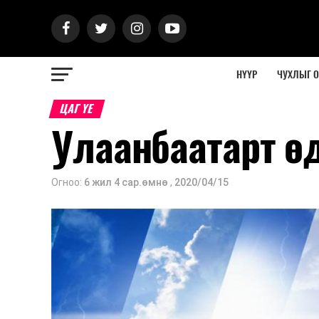
НҮҮР
ЧУХЛЫГ 
ЦАГ ҮЕ
Улаанбаатарт ө
Огноо:
6 жил 4 сар.өмнө
,
2020/04/15