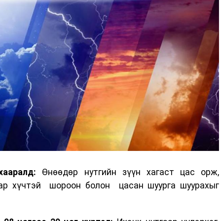
хааралд:
Өнөөдөр нутгийн зүүн хагаст цас орж,
тгаар хүчтэй шороон болон цасан шуурга шуурахыг