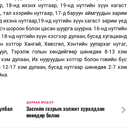
, 18-нд ихэнх нутгаар, 19-нд нутгийн зүүн хагаст
ь, тал хээрийн нутгаар, 17-д баруун аймгуудын зарим
д ихэнх нутгаар,19-нд нутгийн зүүн хагаст зарим үед
сч шороон болон цасан шуурга шуурна. 16-нд нутгийн
, 18-нд нутгийн зүүн хэсгээр дулаан, бусад хугацаанд
 хотгор Хангай, Хөвсгөл, Хэнтийн уулархаг нутаг,
Туул, Тэрэлж голын хөндийгөөр шөнөдөө 8-13 хэм
 хэм дулаан, Их нууруудын хотгор болон говийн бүс
 12-17 хэм дулаан, бусад нутгаар шөнөдөө 2-7 хэм
йна.
ДАРААХ МЭДЭЭ
уулбал
Засгийн газрын ээлжит хуралдаан
өнөөдөр болно