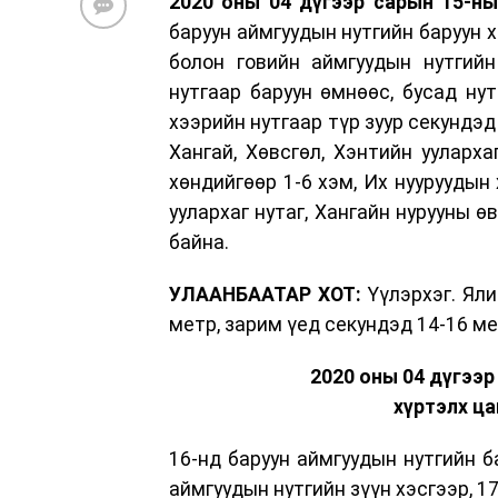
2020 оны 04 дүгээр сарын 15-ны 
баруун аймгуудын нутгийн баруун х
болон говийн аймгуудын нутгийн
нутгаар баруун өмнөөс, бусад нут
хээрийн нутгаар түр зуур секундэд
Хангай, Хөвсгөл, Хэнтийн уулархаг
хөндийгөөр 1-6 хэм, Их нууруудын
уулархаг нутаг, Хангайн нурууны ө
байна.
УЛААНБААТАР ХОТ:
Үүлэрхэг. Яли
метр, зарим үед секундэд 14-16 ме
2020 оны 04 дүгээр
хүртэлх ца
16-нд баруун аймгуудын нутгийн б
аймгуудын нутгийн зүүн хэсгээр, 1