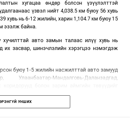
лалтын хугацаа өндөр болсон үзүүлэлттэй
алгаанаас үзвэл нийт 4,038.5 км буюу 56 хувь
39 хувь нь 6-12 жилийн, харин 1,104.7 км буюу 15
м эзэлж байна.
у хучилттай авто замын талаас илүү хувь нь
өд их засвар, шинэчлэлийн хэрэгцээ нэмэгдэж
.
рсон буюу 1-5 жилийн насжилттай авто замууд
р, Улаанбаатар-Мандалговь-Даланзадгад,
х коридорууд болон зарим аймгийн төвүүдийг
ЭРЭНГҮЙ УНШИХ
, их засвар, ээлжит засвар арчлалтын ажлыг
лөх нь замын хөдөлгөөний аюулгүй байдлыг
гах, төсвийн хөрөнгө оруулалтыг оновчтой