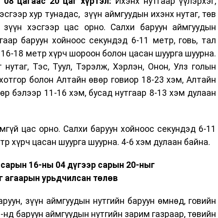
08 цагаас 20 цаг хүртэл:
Ихэнх нутгаар үүлэрхэг,
эсгээр хур тунадас, зүүн аймгуудын ихэнх нутаг, төв
 зүүн хэсгээр цас орно. Салхи баруун аймгуудын
гаар баруун хойноос секундэд 6-11 метр, говь, тал
 16-18 метр хүрч шороон болон цасан шуурга шуурна.
 нутаг, Тэс, Туул, Тэрэлж, Хэрлэн, Онон, Улз голын
 хотгор болон Алтайн өвөр говиор 18-23 хэм, Алтайн
вөр бэлээр 11-16 хэм, бусад нутгаар 8-13 хэм дулаан
мгүй цас орно. Салхи баруун хойноос секундэд 6-11
тр хүрч цасан шуурга шуурна. 4-6 хэм дулаан байна.
 сарын 16-ны 04 дүгээр сарын 20-ныг
г агаарын урьдчилсан төлөв
аруун, зүүн аймгуудын нутгийн баруун өмнөд, говийн
7-нд баруун аймгуудын нутгийн зарим газраар, төвийн