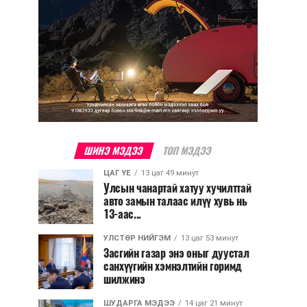
ШИНЭ МЭДЭЭ
ТОП МЭДЭЭ
ЦАГ ҮЕ
13 цаг 49 минут
Улсын чанартай хатуу хучилттай
авто замын талаас илүү хувь нь
13-аас...
УЛСТӨР НИЙГЭМ
13 цаг 53 минут
Засгийн газар энэ оныг дуустал
санхүүгийн хэмнэлтийн горимд
шилжинэ
ШУДАРГА МЭДЭЭ
14 цаг 21 минут