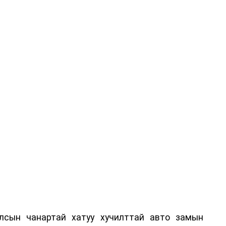
лсын чанартай хатуу хучилттай авто замын