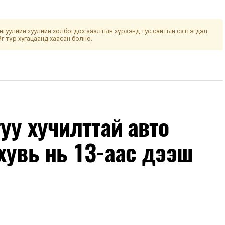
гуулийн хуулийн холбогдох заалтын хүрээнд тус сайтын сэтгэгдэл
йг түр хугацаанд хаасан болно.
уу хучилттай авто
хувь нь 13-аас дээш