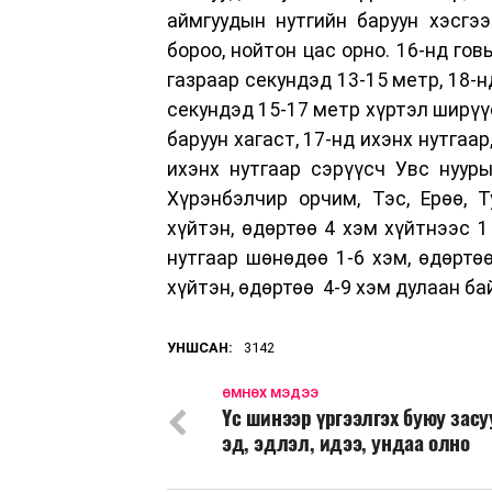
аймгуудын нутгийн баруун хэсгээр
бороо, нойтон цас орно. 16-нд гов
газраар секундэд 13-15 метр, 18-н
секундэд 15-17 метр хүртэл ширүү
баруун хагаст, 17-нд ихэнх нутгаар
ихэнх нутгаар сэрүүсч Увс нуурын
Хүрэнбэлчир орчим, Тэс, Ерөө, 
хүйтэн, өдөртөө 4 хэм хүйтнээс 1
нутгаар шөнөдөө 1-6 хэм, өдөртөө
хүйтэн, өдөртөө 4-9 хэм дулаан ба
УНШСАН:
3142
ӨМНӨХ МЭДЭЭ
Үс шинээр үргээлгэх буюу зас
эд, эдлэл, идээ, ундаа олно