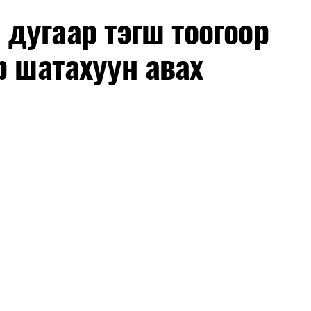
лбаныхан хэлж байна
гэж Зам, тээврийн яамнаас
дугаар тэгш тоогоор
р шатахуун авах