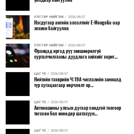
УЛСТӨР НИЙГЭМ
2026/08/07
Нэгдүгээр ангийн элсэлтийг E-Mongolia-аар
зохион байгуулна
УЛСТӨР НИЙГЭМ
2026/08/07
Францад иргэд рүү зөвшөөрөлгүй
сурталчилгааны дуудлага хийхийг хориг...
ЦАГ ҮЕ
2026/08/07
Нийтийн тээврийн Ч:19А чиглэлийн замналд
түр хугацаагаар өөрчлөлт ор...
ЦАГ ҮЕ
2026/08/07
Автомашины улсын дугаар сондгой тоогоор
төгссөн бол өнөөдөр шатахуун...
ЦАГ ҮЕ
2026/08/07