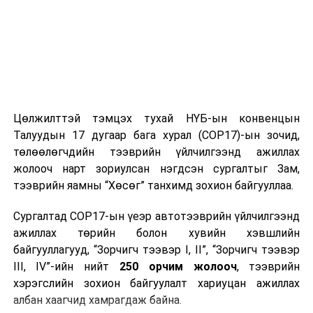
Цөлжилттэй тэмцэх тухай НҮБ-ын конвенцын
Талуудын 17 дугаар бага хурал (COP17)-ын зочид,
төлөөлөгчдийн тээврийн үйлчилгээнд ажиллах
жолооч нарт зориулсан нэгдсэн сургалтыг Зам,
тээврийн яамны “Хөсөг” танхимд зохион байгууллаа.
Сургалтад COP17-ын үеэр автотээврийн үйлчилгээнд
ажиллах төрийн болон хувийн хэвшлийн
байгууллагууд, “Зорчигч тээвэр I, II”, “Зорчигч тээвэр
III, IV”-ийн нийт
250 орчим жолооч
, тээврийн
хэрэгслийн зохион байгуулалт хариуцан ажиллах
албан хаагчид хамрагдаж байна.