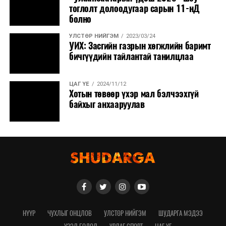
тоглолт долоодугаар сарын 11-нД
болно
УЛСТӨР НИЙГЭМ
2023/03/24
УИХ: Засгийн газрын хөгжлийн баримт
бичгүүдийн тайлантай танилцлаа
ЦАГ ҮЕ
2024/11/12
Хотын төвөөр үхэр мал бэлчээхгүй
байхыг анхааруулав
НҮҮР
ЧУХЛЫГ ОНЦЛОВ
УЛСТӨР НИЙГЭМ
ШУДАРГА МЭДЭЭ