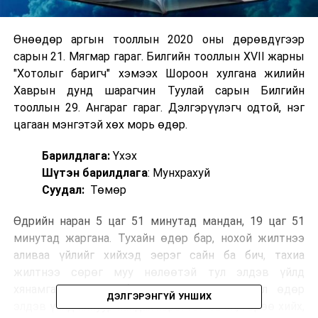
Өнөөдөр аргын тооллын 2020 оны дөрөвдүгээр
сарын 21. Мягмар гараг. Билгийн тооллын XVII жарны
"Хотолыг баригч" хэмээх Шороон хулгана жилийн
Хаврын дунд шарагчин Туулай сарын Билгийн
тооллын 29. Ангараг гараг. Дэлгэрүүлэгч одтой, нэг
цагаан мэнгэтэй хөх морь өдөр.
Барилдлага:
Үхэх
Шүтэн барилдлага
: Мунхрахуй
Суудал:
Төмөр
Өдрийн наран 5 цаг 51 минутад мандан, 19 цаг 51
минутад жаргана. Тухайн өдөр бар, нохой жилтнээ
аливаа үйлийг хийхэд эерэг сайн ба бич, тахиа
жилтнээ сөрөг муу нөлөөтэй тул элдэв үйлд
хянамгай хандаж, биеэ энхрийлүүштэй. Эл өдөр
ДЭЛГЭРЭНГҮЙ УНШИХ
элдэв үйлд хянуур хандах хэрэгтэй ба ан, гөрөө хийх,