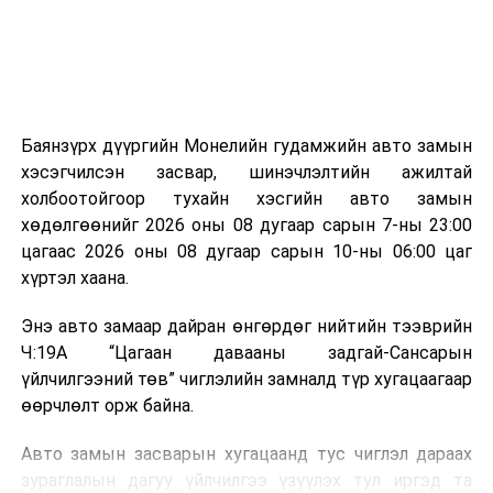
эзлэхүүн нь 90 хүртэл хувиар буурч, бактери, вирус
болон бусад өвчин үүсгэгч бичил биетнийг устгах
боломжтой.
Түүнчлэн шаталтын явцад үүсэх дулааныг цахилгаан
болон дулааны эрчим хүч үйлдвэрлэхэд ашиглаж
Баянзүрх дүүргийн Монелийн гудамжийн авто замын
болдог. Зарим технологийн хувьд шаталтын дараа
хэсэгчилсэн засвар, шинэчлэлтийн ажилтай
үлдэх үнснээс фосфор зэрэг ашигт эрдсийг сэргээн
холбоотойгоор тухайн хэсгийн авто замын
авах боломжтой аж.
хөдөлгөөнийг 2026 оны 08 дугаар сарын 7-ны 23:00
цагаас 2026 оны 08 дугаар сарын 10-ны 06:00 цаг
Япон, Герман, Швейцар, Нидерланд, Өмнөд Солонгос
хүртэл хаана.
зэрэг улс лаг хатаах, шатаах технологийг ашиглаж
байна. Тухайлбал, Германд лаг шатаах үйлдвэрээс
Энэ авто замаар дайран өнгөрдөг нийтийн тээврийн
гарсан үнснээс фосфор сэргээн авах технологи
Ч:19А “Цагаан давааны задгай-Сансарын
ашигладаг бол Нидерландад төвлөрсөн лаг
үйлчилгээний төв” чиглэлийн замналд түр хугацаагаар
боловсруулах үйлдвэрүүдээр дулаан, цахилгаан
өөрчлөлт орж байна.
эрчим хүч үйлдвэрлэдэг.
Авто замын засварын хугацаанд тус чиглэл дараах
Ийнхүү лаг хатаах, шатаах технологийг лагийн
зураглалын дагуу үйлчилгээ үзүүлэх тул иргэд та