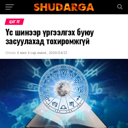
ЦАГ ҮЕ
Үс шинээр үргээлгэх буюу
засуулахад тохиромжгүй
Огноо:
6 жил 4 сар.өмнө
,
2020/04/21