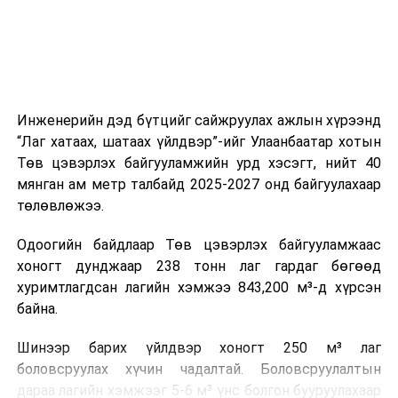
ажиллагааны чиглэлээр жолооч нарыг сургалт, арга
зүйгээр хангаж байна.
Мөн зам тээврийн осол, саатал болон бусад эрсдэл,
онцгой нөхцөл үүссэн үед авах арга хэмжээ, ачаалал
ихтэй нөхцөлд тайван, зөв, шуурхай шийдвэр гаргах,
Инженерийн дэд бүтцийг сайжруулах ажлын хүрээнд
өдөр тутмын ажлын бэлэн байдлыг хангах зэрэг
“Лаг хатаах, шатаах үйлдвэр”-ийг Улаанбаатар хотын
практик ур чадварыг сургалтын хөтөлбөрт тусгажээ.
Төв цэвэрлэх байгууламжийн урд хэсэгт, нийт 40
мянган ам метр талбайд 2025-2027 онд байгуулахаар
Сургалтыг танилцуулах лекц, асуулт-хариулт,
төлөвлөжээ.
жишээнд суурилсан сургалт, багаар ажиллах дасгал,
маршрут болон тээвэрлэлтийн урсгалын зураглалтай
Одоогийн байдлаар Төв цэвэрлэх байгууламжаас
танилцах, онцгой нөхцөлд ажиллах дадлага зэрэг
хоногт дунджаар 238 тонн лаг гардаг бөгөөд
онол, практик хосолсон хэлбэрээр зохион байгуулж
хуримтлагдсан лагийн хэмжээ 843,200 м³-д хүрсэн
байна.
байна.
Сургалтын үеэр COP17 олон улсын бага хурлыг
Шинээр барих үйлдвэр хоногт 250 м³ лаг
зохион байгуулах Үндэсний хорооны Ажлын алба,
боловсруулах хүчин чадалтай. Боловсруулалтын
Нийслэлийн тээврийн газар, Автотээврийн үндэсний
дараа лагийн хэмжээг 5-6 м³ үнс болгон бууруулахаар
төв болон Тээврийн цагдаагийн албаны холбогдох