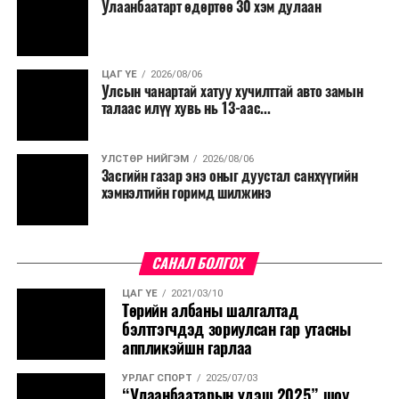
Улаанбаатарт өдөртөө 30 хэм дулаан
ЦАГ ҮЕ
2026/08/06
Улсын чанартай хатуу хучилттай авто замын
талаас илүү хувь нь 13-аас...
УЛСТӨР НИЙГЭМ
2026/08/06
Засгийн газар энэ оныг дуустал санхүүгийн
хэмнэлтийн горимд шилжинэ
САНАЛ БОЛГОХ
ЦАГ ҮЕ
2021/03/10
Төрийн албаны шалгалтад
бэлтгэгчдэд зориулсан гар утасны
аппликэйшн гарлаа
УРЛАГ СПОРТ
2025/07/03
“Улаанбаатарын үдэш 2025” шоу