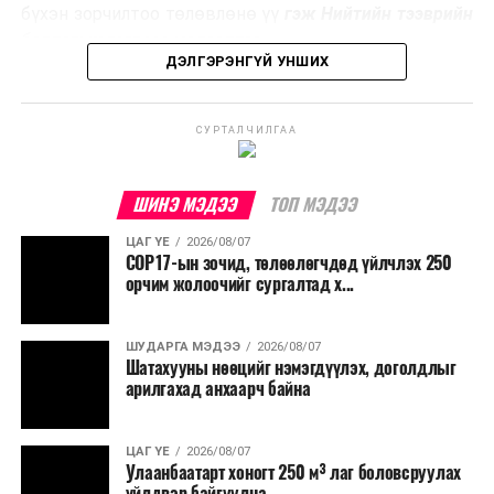
эзлэхүүнийг бууруулахын зэрэгцээ эрчим хүч
бүхэн зорчилтоо төлөвлөнө үү
гэж Нийтийн тээврийн
үйлдвэрлэх, нөөцийг дахин ашиглах чиглэлээр олон
бодлогын газраас мэдээллээ.
улсад өргөн ашиглаж байна.
ДЭЛГЭРЭНГҮЙ УНШИХ
СУРТАЛЧИЛГАА
ШИНЭ МЭДЭЭ
ТОП МЭДЭЭ
ЦАГ ҮЕ
2026/08/07
COP17-ын зочид, төлөөлөгчдөд үйлчлэх 250
орчим жолоочийг сургалтад х...
ШУДАРГА МЭДЭЭ
2026/08/07
Шатахууны нөөцийг нэмэгдүүлэх, доголдлыг
арилгахад анхаарч байна
ЦАГ ҮЕ
2026/08/07
Улаанбаатарт хоногт 250 м³ лаг боловсруулах
үйлдвэр байгуулна