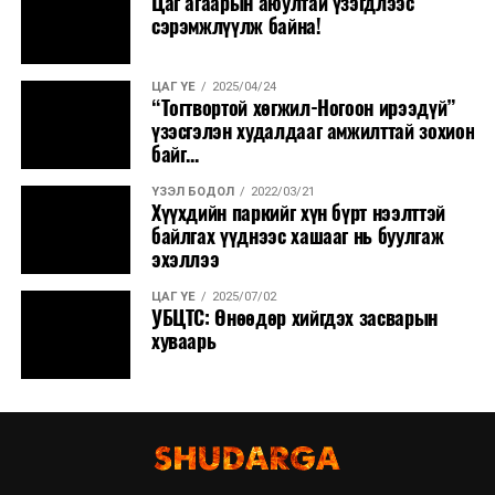
Цаг агаарын аюултай үзэгдлээс
сэрэмжлүүлж байна!
ЦАГ ҮЕ
2025/04/24
“Тогтвортой хөгжил-Ногоон ирээдүй”
үзэсгэлэн худалдааг амжилттай зохион
байг...
ҮЗЭЛ БОДОЛ
2022/03/21
Хүүхдийн паркийг хүн бүрт нээлттэй
байлгах үүднээс хашааг нь буулгаж
эхэллээ
ЦАГ ҮЕ
2025/07/02
УБЦТС: Өнөөдөр хийгдэх засварын
хуваарь