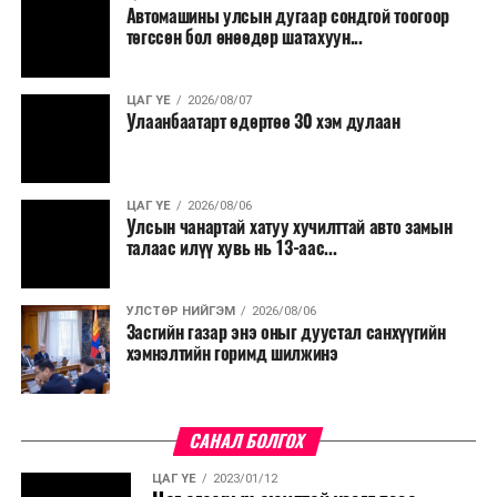
Түүнчлэн түлш, улаанбуудай, хүнсний ногооны нөөц
Автомашины улсын дугаар сондгой тоогоор
бүрдүүлэх зоорь, агуулах барих аж ахуйн нэгжүүдэд
төгссөн бол өнөөдөр шатахуун...
хөнгөлөлттэй зээл олгох, цахилгааны хөнгөлөлт
үзүүлэхийг салбарын сайд нарт үүрэг болголоо.
ЦАГ ҮЕ
2026/08/07
Улаанбаатарт өдөртөө 30 хэм дулаан
ЦАГ ҮЕ
2026/08/06
Улсын чанартай хатуу хучилттай авто замын
талаас илүү хувь нь 13-аас...
УЛСТӨР НИЙГЭМ
2026/08/06
Засгийн газар энэ оныг дуустал санхүүгийн
хэмнэлтийн горимд шилжинэ
САНАЛ БОЛГОХ
ЦАГ ҮЕ
2023/01/12