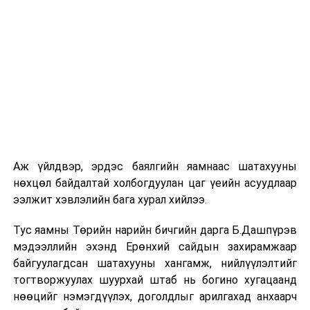
ард түмний засаглах эрхийг хангахтай холбоотой
нэмэлт, өөрчлөлтийн, Шүүх эрх мэдлийн хариуцлагыг
дээшлүүлж, хараат бус байдлыг хангахтай холбоотой
нэмэлт, өөрчлөлтийн, Нутгийн удирдлагын
тогтолцоог боловсронгуй болгохтой холбоотой
нэмэлт, өөрчлөлтийн Ажлын дэд хэсгүүд өнөөдөр
хуралдсан. Ажлын дэд хэсэг бүр тус тусын
саналуудаа нэгтэн, Томъёоллын Ажлын дэд хэсэгт
ирүүлсэн юм.
Аж үйлдвэр, эрдэс баялгийн яамнаас шатахууны
нөхцөл байдалтай холбогдуулан цаг үеийн асуудлаар
Ажлын дэд хэсгүүдээс Монгол Улсын Үндсэн хуульд
ээлжит хэвлэлийн бага хурал хийлээ.
оруулах нэмэлт, өөрчлөлтийн төсөлтэй холбоотой
Тус яамны Төрийн нарийн бичгийн дарга Б.Дашпүрэв
ирүүлсэн зарчмын зөрүүтэй саналын томъёолол нэг
мэдээллийн эхэнд Ерөнхий сайдын захирамжаар
бүрийг Томъёоллын Ажлын дэд хэсэг Монгол Улсын
байгуулагдсан шатахууны хангамж, нийлүүлэлтийг
Үндсэн хуулийн нэр томъёо, үг үсэг, найруулгад
тогтворжуулах шуурхай штаб нь богино хугацаанд
нийцүүлэхээр хянаж, жигдлэх ажлыг хийж гүйцэтгэж
нөөцийг нэмэгдүүлэх, доголдлыг арилгахад анхаарч
байна.