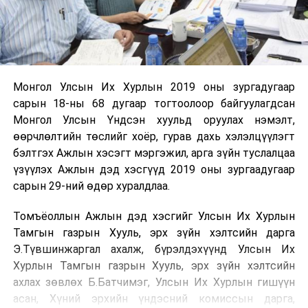
Монгол Улсын Их Хурлын 2019 оны зургадугаар
сарын 18-ны 68 дугаар тогтоолоор байгуулагдсан
Монгол Улсын Үндсэн хуульд оруулах нэмэлт,
өөрчлөлтийн төслийг хоёр, гурав дахь хэлэлцүүлэгт
бэлтгэх Ажлын хэсэгт мэргэжил, арга зүйн туслалцаа
үзүүлэх Ажлын дэд хэсгүүд 2019 оны зургаадугаар
сарын 29-ний өдөр хуралдлаа.
Томъёоллын Ажлын дэд хэсгийг Улсын Их Хурлын
Тамгын газрын Хууль, эрх зүйн хэлтсийн дарга
Э.Түвшинжаргал ахалж, бүрэлдэхүүнд Улсын Их
Хурлын Тамгын газрын Хууль, эрх зүйн хэлтсийн
ахлах зөвлөх Б.Батчимэг, Улсын Их Хурлын гишүүн
асан, Хүний эрхийн үндэсний комиссын дарга,