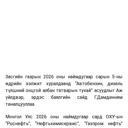
үүсвэрийг нэмэгдүүлэх чиглэлд анхаарч байна.
Замын-Үүд боомтоор 2000 тонн дизель түлш орж
ирсэн бөгөөд шилжүүлэн ачих ажиллагаа хийгдэж
байна" гэлээ
гэж Аж үйлдвэр, эрдэс баялгийн яамнаас
мэдээллээ.
Засгийн газрын 2026 оны наймдугаар сарын 5-ны
өдрийн ээлжит хуралдаанд “Автобензин, дизель
түлшний онцгой албан татварын тухай” асуудлыг Аж
үйлдвэр, эрдэс баялгийн сайд Г.Дамдинням
танилцууллаа.
Монгол Улс 2026 оны наймдугаар сард ОХУ-ын
“Роснефть”, “Нефтьхимисервис”, “Газпром нефть”