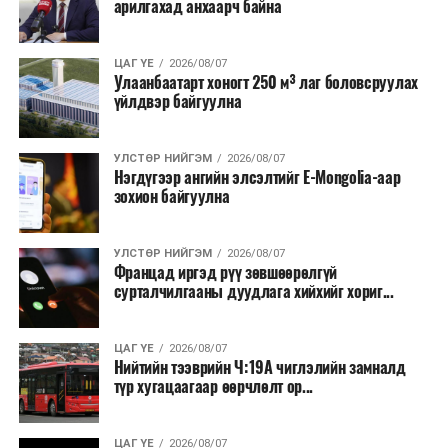
арилгахад анхаарч байна
бүтээгдэхүүний нөөц бүрдүүлэх, хадгалах, түгээх,
борлуулах бүх шатанд цахим төлбөрийн баримт
үйлдэж, бүртгэлийг ил тод болгох юм.
ЦАГ ҮЕ
2026/08/07
Улаанбаатарт хоногт 250 м³ лаг боловсруулах
үйлдвэр байгуулна
2026 оны намар бэлтгэж, 2027 оны хавар худалдаанд
гаргах нөөцийн махны бүрдүүлэлтэд Нийслэлийн
Засаг дарга Б.Пүрэвдагваг онцгойлон анхаарч
УЛСТӨР НИЙГЭМ
2026/08/07
Нэгдүгээр ангийн элсэлтийг E-Mongolia-аар
ажиллахыг Ерөнхий сайд үүрэг болгожээ.
зохион байгуулна
Нөөцийн махыг цахим системд бүртгэснээр мах
бэлтгэлийн явц, нөөцийн үлдэгдэл ил тод болно. Мөн
УЛСТӨР НИЙГЭМ
2026/08/07
хөнгөлөлттэй зээлийг зориулалтын бусаар ашиглах
Францад иргэд рүү зөвшөөрөлгүй
сурталчилгааны дуудлага хийхийг хориг...
явдлыг таслан зогсоох, хүртээмжийг нэмэгдүүлэх,
өрсөлдөөнийг бий болгох боломжтой гэж үзжээ.
ЦАГ ҮЕ
2026/08/07
Иргэд агуулах, үйлдвэрээс махаа шууд худалдан авах,
Нийтийн тээврийн Ч:19А чиглэлийн замналд
түр хугацаагаар өөрчлөлт ор...
малчид системээр дамжуулан бүтээгдэхүүнээ
эцсийн хэрэглэгчид борлуулах боломж бүрдэх юм.
ЦАГ ҮЕ
2026/08/07