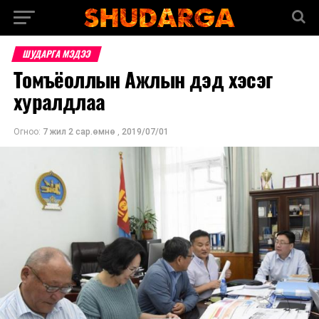
ШУДАРГА МЭДЭЭ
Томъёоллын Ажлын дэд хэсэг
хуралдлаа
Огноо:
7 жил 2 сар.өмнө
,
2019/07/01