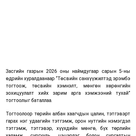
Хуулийг зөрчиж дуудлага хийсэн хувь хүнийг нэг
дуудлага тутамд 75 мянга хүртэлх евро, аж ахуйн
нэгжийг 375 мянга хүртэлх еврогоор торгох
боломжтой. Харин хэрэглэгч өөрөө зөвшөөрсөн,
эсвэл тухайн компанитай өмнө нь гэрээний
харилцаатай бөгөөд шинэ үйлчилгээ санал болгож
буй тохиолдолд хориг үйлчлэхгүй. Иргэд
зөвшөөрөлгүй дуудлагын талаар төрийн цахим
хуудсаар мэдээлэх боломжтой.
Засгийн газрын 2026 оны наймдугаар сарын 5-ны
Шинэ хууль Францын зах зээлд үйлчилдэг гадаадын
өдрийн хуралдаанаар “Төсвийн санхүүжилтэд эрэмбэ
дуудлагын төвүүдэд нөлөөлөхөөр байна. Тухайлбал,
тогтоож, төсвийн хэмнэлт, мөнгөн хөрөнгийн
Мароккогийн дуудлагын төвүүдийн орлогын 80 гаруй
зохицуулалт хийх зарим арга хэмжээний тухай”
хувь Францын зах зээлээс бүрддэг бөгөөд тус улсын
тогтоолыг баталлаа.
40–50 мянган ажлын байр эрсдэлд орж болзошгүйг
Мароккогийн хөдөлмөр эрхлэлтийн сайд мэдэгджээ.
Тогтоолоор төрийн албан хаагчдын цалин, тэтгэвэрт
гарах нэг удаагийн тэтгэмж, орон нутгийн нэмэгдэл
тэтгэмж, тэтгэвэр, хүүхдийн мөнгө, бүх төрлийн
халамж, сургууль, цэцэрлэг болон сургалтын