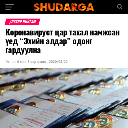
УЛСТӨР НИЙГЭМ
Коронавируст цар тахал намжсан
үед “Эхийн алдар” одонг
гардуулна
Огноо:
6 жил 3 сар.өмнө
,
2020/05/20