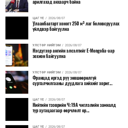
арилгахад анхаарч байна
томилолт, гадаадын зочин хүлээн авах зардал;
Зайлшгүй шаардлагагүй тоног төхөөрөмж,
ЦАГ ҮЕ
2026/08/07
тавилга, автомашин худалдан авах;
Улаанбаатарт хоногт 250 м³ лаг боловсруулах
үйлдвэр байгуулна
Батлан хамгаалах, хууль зүйн салбараас бусад
сургалт, дадлага;
УЛСТӨР НИЙГЭМ
2026/08/07
Хуулиар заавал мэдээлэхээс бусад кино,
Нэгдүгээр ангийн элсэлтийг E-Mongolia-аар
контент, хэвлэлийн зардал;
зохион байгуулна
Заавал олгохоос бусад тэтгэмж, урамшуулал.
УЛСТӨР НИЙГЭМ
2026/08/07
Санхүүгийн хэмнэлтийн горимыг 2026 оны
Францад иргэд рүү зөвшөөрөлгүй
арванхоёрдугаар сарын 31 хүртэл мөрдөнө. Харин
сурталчилгааны дуудлага хийхийг хориг...
эрүүл мэндийн салбар уг хэмнэлтийн горимд
хамрагдахгүй бөгөөд цэцэрлэг, сургуулийн хүүхдийн
ЦАГ ҮЕ
2026/08/07
эрт илрүүлэг, вакцинжуулалт, томуу, томуу төст
Нийтийн тээврийн Ч:19А чиглэлийн замналд
өвчний эсрэг арга хэмжээ зэрэг зайлшгүй
түр хугацаагаар өөрчлөлт ор...
шаардлагатай ажлууд төлөвлөгөөний дагуу
үргэлжилнэ гэж Ерөнхий сайд Н.Учрал онцоллоо.
ЦАГ ҮЕ
2026/08/07