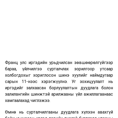
Их, дээд сургуулийн хичээл
2026 оны 9 дүгээр сарын 1-нээс цахимаар
эхэлнэ.
2026 оны 9 дүгээр сарын 14-нөөс танхимаар
үргэлжилнэ.
Оюутны дотуур байр
Франц улс иргэдийн урьдчилсан зөвшөөрөлгүйгээр
2026 оны 9 дүгээр сарын 13-наас оюутнуудыг
бараа, үйлчилгээ сурталчлах зорилгоор утсаар
дотуур байранд оруулж эхэлнэ.
холбогдохыг хориглосон шинэ хуулийг наймдугаар
Сургууль, цэцэрлэгийн үйл ажиллагааны
сарын 11-нээс хэрэгжүүлнэ. Уг зохицуулалт нь
зохицуулалт
иргэдийг залхаасан борлуулалтын дуудлага болон
залилангийн шинжтэй арилжааны үйл ажиллагаанаас
2026 оны 8 дугаар сарын 17–28-ны өдрүүдэд
хамгаалахад чиглэжээ.
нийслэлийн бүх сургууль, цэцэрлэгт ажлын
Өмнө нь сурталчилгааны дуудлага хүлээн авахгүй
байранд элсэлт, бүртгэл болон бусад аливаа