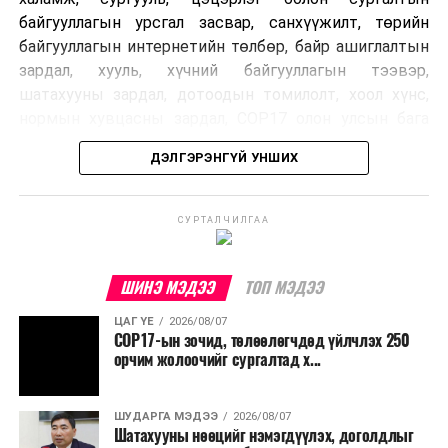
байгууллагын урсгал засвар, санхүүжилт, төрийн
байгууллагын интернетийн төлбөр, байр ашиглалтын
зардал, хууль, хүчний байгууллагын тээвэр,
шатахууны зардал, дотоодын томилолт, хоол хүнс,
нормын хувцасны зардал, COP17 олон улсын бага
хурлын зардал, Засгийн газрын өр, орон нутгийн нөөц
ДЭЛГЭРЭНГҮЙ УНШИХ
хөрөнгийн санхүүжилтийг хэвийн үргэлжлүүлэхээр
шийдвэрлэжээ.
СУРТАЛЧИЛГАА
Харин дараах зардлыг хязгаарлахаар болсон байна.
Үүнд:
ШИНЭ МЭДЭЭ
ТОП МЭДЭЭ
Олон улсын болон Засгийн газрын
ЦАГ ҮЕ
2026/08/07
шийдвэртэйгээс бусад хурал, зөвлөгөөн, ой,
COP17-ын зочид, төлөөлөгчдөд үйлчлэх 250
тэмдэглэлт өдөр, найр наадам, соёлын арга
орчим жолоочийг сургалтад х...
хэмжээ;
Урьдчилан төлөвлөсөн төрийн өндөр албан
ШУДАРГА МЭДЭЭ
2026/08/07
Шатахууны нөөцийг нэмэгдүүлэх, доголдлыг
тушаалтны томилолтоос бусад гадаад