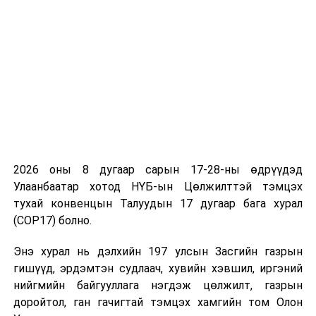
тахлын аюул эрсдэл
арилсан үед гардуулна.
Мөн Монгол Улсын Ерөнхийлөгчийн Тамгын газар
холбогдох яамдтай санал солилцож, Олон хүүхэд
төрүүлж өсгөсөн эхийг урамшуулах тухай хуульд
заасан “одонгийн мөнгө” авах шаардлагыг
хөнгөвчилж байна.
Тухайлбал, коронавируст халдварын цар тахлаас
2026 оны 8 дугаар сарын 17-28-ны өдрүүдэд
урьдчилан сэргийлэх, тэмцэх, нийгэм, эдийн засагт
Улаанбаатар хотод НҮБ-ын Цөлжилттэй тэмцэх
үзүүлэх сөрөг нөлөөллийг бууруулах тухай хуульд “…
тухай конвенцын Талуудын 17 дугаар бага хурал
үйл ажиллагаагаа мэдээллийн технологи ашиглан
(COP17) болно.
цахимаар явуулах боломжийг бүрдүүлэх” гэж заасны
дагуу Олон хүүхэд төрүүлж өсгөсөн эхийг
Энэ хурал нь дэлхийн 197 улсын Засгийн газрын
урамшуулах тухай хуулийн 5 дугаар зүйлийг цахим
гишүүд, эрдэмтэн судлаач, хувийн хэвшил, иргэний
тогтолцоонд шилжүүлэв.
нийгмийн байгууллага нэгдэж цөлжилт, газрын
доройтол, ган гачигтай тэмцэх хамгийн том Олон
Өөрөөр хэлбэл, одонгийн мөнгө авахыг хүссэн ээж