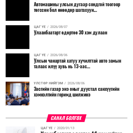
Автомашины улсын дугаар сондгой тоогоор
Мөн бүх шатны төсвийн ерөнхийлөн захирагч нарт
төгссөн бол өнөөдөр шатахуун...
салбар бүрдээ урсгал зардлыг 20 хувиар бууруулах,
нөхөн томилгоо хийхгүй байх, аялал, амралт, зугаалга,
ЦАГ ҮЕ
2026/08/07
хамт олны урлаг, спортын арга хэмжээг зохион
Улаанбаатарт өдөртөө 30 хэм дулаан
байгуулахгүй байх, төрийн албанд шинэ орон тоо бий
болгохгүй байх, эрчим хүчний хэрэглээг хэмнэх, хурал,
сургалтыг цахим хэлбэрт шилжүүлэх, төрийн албан
ЦАГ ҮЕ
2026/08/06
хаагчдыг зарим өдрүүдэд цахимаар ажиллуулах арга
Улсын чанартай хатуу хучилттай авто замын
хэмжээг үргэлжлүүлэхийг үүрэг болголоо.
талаас илүү хувь нь 13-аас...
Төсвийн сахилга бат сайжирч, эдийн засгийн нөхцөл
УЛСТӨР НИЙГЭМ
2026/08/06
байдал хэвийн болсон тохиолдолд эдгээр
Засгийн газар энэ оныг дуустал санхүүгийн
хязгаарлалтыг үе шаттайгаар сулруулах юм.
хэмнэлтийн горимд шилжинэ
САНАЛ БОЛГОХ
ЦАГ ҮЕ
2020/01/13