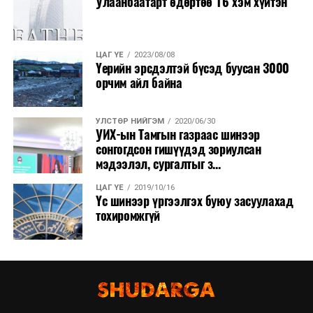
Улаанбаатарт өдөртөө 16 хэм хүйтэн
ЦАГ ҮЕ
2023/08/08
Үерийн эрсдэлтэй бүсэд буусан 3000
орчим айл байна
УЛСТӨР НИЙГЭМ
2020/06/30
УИХ-ын Тамгын газраас шинээр
сонгогдсон гишүүдэд зориулсан
мэдээлэл, сургалтыг з...
ЦАГ ҮЕ
2019/10/16
Үс шинээр үргээлгэх буюу засуулахад
тохиромжгүй