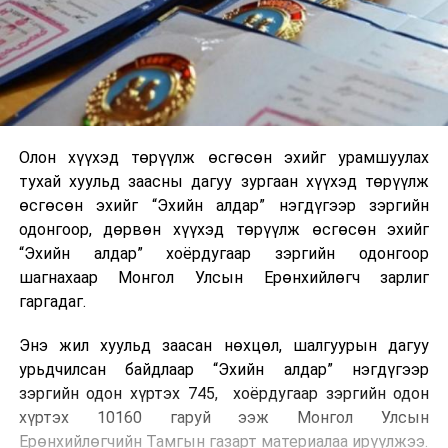
Олон хүүхэд төрүүлж өсгөсөн эхийг урамшуулах
тухай хуульд заасны дагуу зургаан хүүхэд төрүүлж
өсгөсөн эхийг “Эхийн алдар” нэгдүгээр зэргийн
одонгоор, дөрвөн хүүхэд төрүүлж өсгөсөн эхийг
“Эхийн алдар” хоёрдугаар зэргийн одонгоор
шагнахаар Монгол Улсын Ерөнхийлөгч зарлиг
гаргадаг.
Энэ жил хуульд заасан нөхцөл, шалгуурын дагуу
урьдчилсан байдлаар “Эхийн алдар” нэгдүгээр
зэргийн одон хүртэх 745, хоёрдугаар зэргийн одон
хүртэх 10160 гаруй ээж Монгол Улсын
Ерөнхийлөгчийн Тамгын газарт материалаа ирүүлжээ.