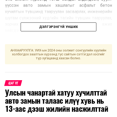
үүссэн авто замын хашлагыг асфальт бетон
хучилтын түвшинд тааруулан засварлах, инженерийн
шугам сүлжээний худгийн тагийн түвшин тааруулах,
зорчих хэсэгт асфальтбетон хучилтын ажил
ДЭЛГЭРЭНГҮЙ УНШИХ
хийгдэнэ.
Иймд иргэд, жолооч та бүхэн бусад замыг сонгон
хөдөлгөөнд оролцоно уу.
АНХААРУУЛГА: УИХ-ын 2024 оны ээлжит сонгуулийн хуулийн
холбогдох заалтын хүрээнд тус сайтын сэтгэгдэл хэсгийг
түр хугацаанд хаасан болно.
Эх сурвалж: Нийслэлийн Замын хөгжлийн газар
ЦАГ ҮЕ
УНШСАН:
1764
Улсын чанартай хатуу хучилттай
ДАРААХ МЭДЭЭ
Хууль зүй, дотоод хэргийн сайд Х.Нямбаатар БНФУ-ын
авто замын талаас илүү хувь нь
“Орано групп”-ийн Монгол дахь захиралтай уулзлаа
13-аас дээш жилийн насжилттай
ӨМНӨХ МЭДЭЭ