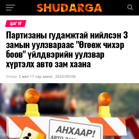
ЦАГ ҮЕ
Партизаны гудамжтай нийлсэн 3
замын уулзвараас "Өгөөж чихэр
боов" үйлдвэрийн уулзвар
хүртэлх авто зам хаана
Огноо:
2 жил 11 сар.өмнө
,
2023/09/08