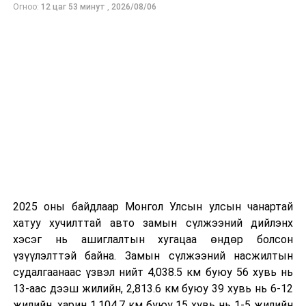
УБЦТС: Өнөөдөр цахилгаан шугам тоноглолд засвар
Огноо:
12 цаг 53 минут
,
2026/08/06
үйлчилгээ хийх хуваарь
2025 оны байдлаар Монгол Улсын улсын чанартай
хатуу хучилттай авто замын сүлжээний дийлэнх
хэсэг нь ашиглалтын хугацаа өндөр болсон
үзүүлэлттэй байна. Замын сүлжээний насжилтын
судалгаанаас үзвэл нийт 4,038.5 км буюу 56 хувь нь
13-аас дээш жилийн, 2,813.6 км буюу 39 хувь нь 6-12
жилийн, харин 1,104.7 км буюу 15 хувь нь 1-5 жилийн