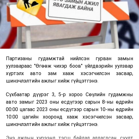
Партизаны гудамжтай нийлсэн гурван замын
уулзвараас "Өгөөж чихэр боов" үйлдвэрийн уулзвар
хүртэлх авто зам хааж хэсэгчилсэн засвар,
шинэчлэлтийн ажлыг хийж гүйцэтгэнэ.
Сүхбаатар дүүрэг 3, 5-р хороо Сөүлийн гудамжны
авто замыг 2023 оны есдүгээр сарын 8-ны өдрийн
00:00 цагаас 2023 оны есдүгээр сарын 10-ны өдрийн
10:00 цагийн хооронд хааж хэсэгчилсэн засвар,
шинэчлэлтийн ажлыг хийж гүйцэтгэнэ.
Энэ ажлын хүрээнд тэгш байдал алдагдсан, суулт