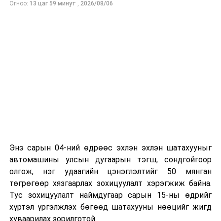
Огноо:
13 цаг 59 минут
,
2026/08/06
төлөвлөхөд чухал ач холбогдолтойг албаныхан хэлж
байна
гэж Зам, тээврийн яамнаас мэдээллээ.
Энэ сарын 04-ний өдрөөс эхлэн эхлэн шатахууныг
автомашины улсын дугаарын тэгш, сондгойгоор
олгож, нэг удаагийн цэнэглэлтийг 50 мянган
төгрөгөөр хязгаарлах зохицуулалт хэрэгжиж байна.
Тус зохицуулалт наймдугаар сарын 15-ны өдрийг
хүртэл үргэлжлэх бөгөөд шатахууны нөөцийг жигд
хуваарилах зорилготой.