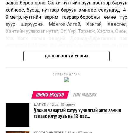
аадар бороо орно. Салхи нутгийн зүүн хэсгээр баруун
хойноос, бусад нутгаар баруун өмнөөс секундэд 4-
9 метр, нутгийн зарим газраар борооны өмнө түр
зуур ширүүснэ. Монгол-Алтай, Хангай, Хөвсгөл,
Хэнтийн уулархаг нутаг, Эг, Үүр, Тэрэлж, Хэрлэн, Онон,
Улз, Халх голын хөндий, Дорнод-Дарьгангын тал
нутгаар 22-27 хэм, Их нууруудын хотгор, говийн бүс
нутгийн өмнөд хэсгээр 34-39 хэм, бусад нутгаар 27-
ДЭЛГЭРЭНГҮЙ УНШИХ
32 хэм дулаан байна.
УЛААНБААТАР ХОТ ОРЧМООР:
СУРТАЛЧИЛГАА
Багавтар
үүлтэй. Бороо орохгүй. Салхи баруун
хойноос секундэд 4-9 метр. 27-29 хэм
ШИНЭ МЭДЭЭ
ТОП МЭДЭЭ
дулаан байна.
ЦАГ ҮЕ
12 цаг 53 минут
Улсын чанартай хатуу хучилттай авто замын
БАГАНУУР ОРЧМООР:
Багавтар үүлтэй.
талаас илүү хувь нь 13-аас...
Бороо орохгүй. Салхи баруун хойноос
секундэд 4-9 метр. 25-27 хэм дулаан
байна.
УЛСТӨР НИЙГЭМ
12 цаг 57 минут