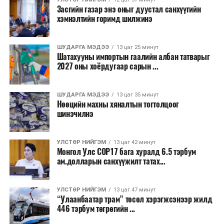
Засгийн газар энэ оныг дуустал санхүүгийн
хэмнэлтийн горимд шилжинэ
ТЭРЭЛЖ ОРЧМООР:
Багавтар үүлтэй.
Бороо орохгүй. Салхи баруун хойноос
секундэд 4-9 метр. 25-27 хэм дулаан
ШУДАРГА МЭДЭЭ
13 цаг 25 минут
байна.
Шатахууны импортын гаалийн албан татварыг
2027 оны хоёрдугаар сарын ...
2026 оны наймдугаар сарын 07-ноос
2026 оны наймдугаар сарын 11-нийг хүртэлх
ШУДАРГА МЭДЭЭ
13 цаг 35 минут
Нөөцийн махны хяналтын тогтолцоог
цаг агаарын урьдчилсан төлөв
шинэчилнэ
Наймдугаар сарын 7-нд баруун болон төвийн
аймгуудын нутгийн хойд хэсгээр, 8-нд баруун
УЛСТӨР НИЙГЭМ
13 цаг 42 минут
Монгол Улс COP17 бага хуралд 6.5 тэрбум
аймгуудын нутгийн хойд хэсэг, төвийн
ам.долларын санхүүжилт татах...
аймгуудын нутгийн зарим газраар, 9-нд баруун
аймгуудын нутгийн зүүн, говийн аймгуудын
нутгийн хойд, зүүн аймгуудын нутгийн баруун
УЛСТӨР НИЙГЭМ
13 цаг 47 минут
“Улаанбаатар трам” төсөл хэрэгжсэнээр жилд
хэсэг, төвийн аймгуудын ихэнх нутгаар, 10-нд
446 тэрбум төгрөгийн ...
төв, зүүн, говийн аймгуудын ихэнх нутгаар