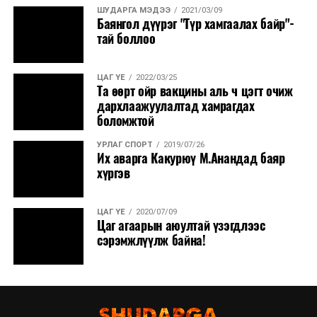
аймгуудын нутгийн хойд хэсгээр, 10-наас ихэнх
ШУДАРГА МЭДЭЭ
2021/03/09
Баянгол дүүрэг "Түр хамгаалах байр"-
нутгаар сэрүүснэ.
тай боллоо
ЦАГ ҮЕ
2022/03/25
Та өөрт ойр вакцины аль ч цэгт очиж
дархлаажуулалтад хамрагдах
боломжтой
УРЛАГ СПОРТ
2019/07/26
Их аварга Какурюү М.Анандад баяр
хүргэв
ЦАГ ҮЕ
2020/07/09
Цаг агаарын аюултай үзэгдлээс
сэрэмжлүүлж байна!