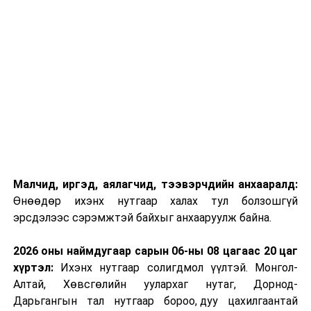
Малчид, иргэд, аялагчид, тээвэрчдийн анхааралд:
Өнөөдөр ихэнх нутгаар халах тул болзошгүй
эрсдэлээс сэрэмжтэй байхыг анхааруулж байна.
2026 оны наймдугаар сарын 06-ны 08 цагаас 20 цаг
хүртэл:
Ихэнх нутгаар солигдмол үүлтэй. Монгол-
Алтай, Хөвсгөлийн уулархаг нутаг, Дорнод-
Дарьгангын тал нутгаар бороо, дуу цахилгаантай