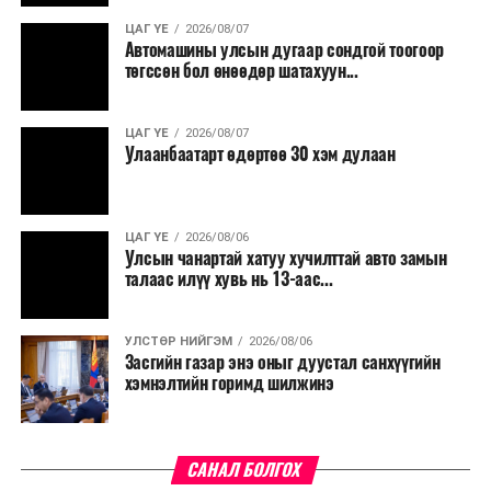
ЦАГ ҮЕ
2026/08/07
Түүнчлэн түлш, улаанбуудай, хүнсний ногооны нөөц
Автомашины улсын дугаар сондгой тоогоор
бүрдүүлэх зоорь, агуулах барих аж ахуйн нэгжүүдэд
төгссөн бол өнөөдөр шатахуун...
хөнгөлөлттэй зээл олгох, цахилгааны хөнгөлөлт
үзүүлэхийг салбарын сайд нарт үүрэг болголоо.
ЦАГ ҮЕ
2026/08/07
Улаанбаатарт өдөртөө 30 хэм дулаан
ЦАГ ҮЕ
2026/08/06
Улсын чанартай хатуу хучилттай авто замын
талаас илүү хувь нь 13-аас...
УЛСТӨР НИЙГЭМ
2026/08/06
Засгийн газар энэ оныг дуустал санхүүгийн
хэмнэлтийн горимд шилжинэ
САНАЛ БОЛГОХ