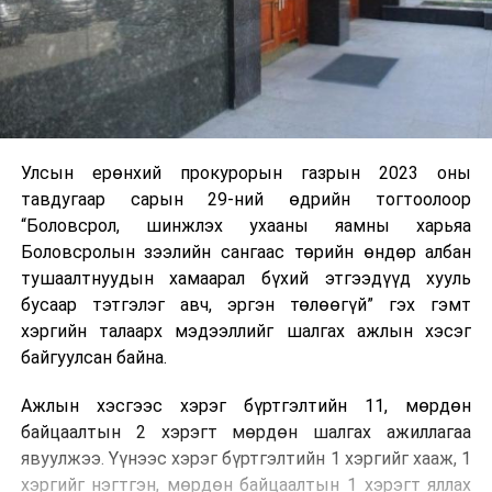
Улсын ерөнхий прокурорын газрын 2023 оны
тавдугаар сарын 29-ний өдрийн тогтоолоор
“Боловсрол, шинжлэх ухааны яамны харьяа
Боловсролын зээлийн сангаас төрийн өндөр албан
тушаалтнуудын хамаарал бүхий этгээдүүд хууль
бусаар тэтгэлэг авч, эргэн төлөөгүй” гэх гэмт
хэргийн талаарх мэдээллийг шалгах ажлын хэсэг
байгуулсан байна.
Ажлын хэсгээс хэрэг бүртгэлтийн 11, мөрдөн
байцаалтын 2 хэрэгт мөрдөн шалгах ажиллагаа
явуулжээ. Үүнээс хэрэг бүртгэлтийн 1 хэргийг хааж, 1
хэргийг нэгтгэн, мөрдөн байцаалтын 1 хэрэгт яллах