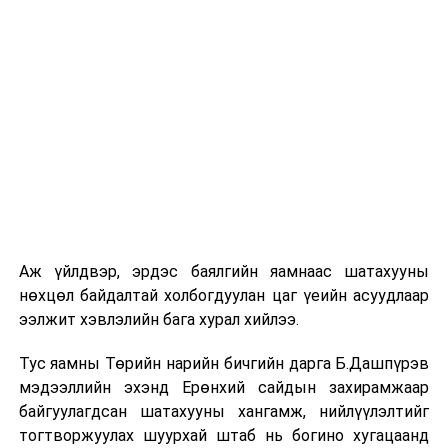
Орон нутгийн нөхөн сонгуульд 92 нэр дэвшигч
өрсөлдөнө
ӨМНӨХ МЭДЭЭ
Монгол, Швейцарын боловсролын салбарын хамтын
ажиллагааны талаар санал солилцлоо
Аж үйлдвэр, эрдэс баялгийн яамнаас шатахууны
нөхцөл байдалтай холбогдуулан цаг үеийн асуудлаар
ээлжит хэвлэлийн бага хурал хийлээ.
Тус яамны Төрийн нарийн бичгийн дарга Б.Дашпүрэв
мэдээллийн эхэнд Ерөнхий сайдын захирамжаар
байгуулагдсан шатахууны хангамж, нийлүүлэлтийг
тогтворжуулах шуурхай штаб нь богино хугацаанд