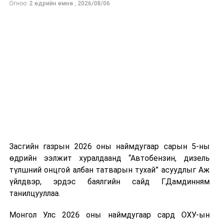
Огноо:
2 өдрийн өмнө
,
2026/08/06
нийлүүлэлтийг тогтворжуулах хүрээнд бусад эх
үүсвэрийг нэмэгдүүлэх чиглэлд анхаарч байна.
Замын-Үүд боомтоор 2000 тонн дизель түлш орж
ирсэн бөгөөд шилжүүлэн ачих ажиллагаа хийгдэж
байна" гэлээ
гэж Аж үйлдвэр, эрдэс баялгийн яамнаас
мэдээллээ.
Засгийн газрын 2026 оны наймдугаар сарын 5-ны
өдрийн ээлжит хуралдаанд “Автобензин, дизель
түлшний онцгой албан татварын тухай” асуудлыг Аж
үйлдвэр, эрдэс баялгийн сайд Г.Дамдинням
танилцууллаа.
Монгол Улс 2026 оны наймдугаар сард ОХУ-ын