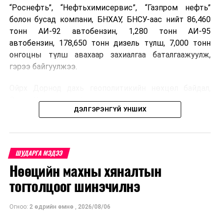
“Роснефть”, “Нефтьхимисервис”, “Газпром нефть”
болон бусад компани, БНХАУ, БНСУ-аас нийт 86,460
тонн АИ-92 автобензин, 1,280 тонн АИ-95
автобензин, 178,650 тонн дизель түлш, 7,000 тонн
онгоцны түлш авахаар захиалгаа баталгаажуулж,
гэрээ байгуулжээ.
Ойрх Дорнод дахь геополитикийн нөхцөл байдал,
Орос, Украины дайнаас шалтгаалсан газрын тосны
ДЭЛГЭРЭНГҮЙ УНШИХ
үнийн өсөлт дэлхийн зах зээлд буураагүй байна.
Үүний улмаас наймдугаар сард хил үнэ тонн тутамд
дахин өсөж, ОХУ болон бусад эх үүсвэрээс худалдан
авах шатахууны үнэ 1,200-2,000 ам.долларт хүрчээ.
ШУДАРГА МЭДЭЭ
Нөөцийн махны хяналтын
Иймд дотоодын зах зээл дэх үнийн өсөлтийг
сааруулахын тулд гаалийн болон онцгой албан
тогтолцоог шинэчилнэ
татварыг тэглэх шаардлага үүссэнийг салбарын сайд
танилцуулсан байна.
Огноо:
2 өдрийн өмнө
,
2026/08/06