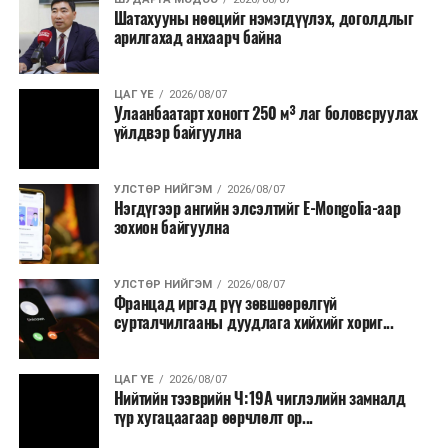
Шатахууны нөөцийг нэмэгдүүлэх, доголдлыг
болон арилжааны банкуудтай хамтран стратегийн
арилгахад анхаарч байна
бүтээгдэхүүний нөөц бүрдүүлэх, хадгалах, түгээх,
борлуулах бүх шатанд цахим төлбөрийн баримт
үйлдэж, бүртгэлийг ил тод болгох юм.
ЦАГ ҮЕ
2026/08/07
Улаанбаатарт хоногт 250 м³ лаг боловсруулах
үйлдвэр байгуулна
2026 оны намар бэлтгэж, 2027 оны хавар худалдаанд
гаргах нөөцийн махны бүрдүүлэлтэд Нийслэлийн
Засаг дарга Б.Пүрэвдагваг онцгойлон анхаарч
УЛСТӨР НИЙГЭМ
2026/08/07
Нэгдүгээр ангийн элсэлтийг E-Mongolia-аар
ажиллахыг Ерөнхий сайд үүрэг болгожээ.
зохион байгуулна
Нөөцийн махыг цахим системд бүртгэснээр мах
бэлтгэлийн явц, нөөцийн үлдэгдэл ил тод болно. Мөн
УЛСТӨР НИЙГЭМ
2026/08/07
хөнгөлөлттэй зээлийг зориулалтын бусаар ашиглах
Францад иргэд рүү зөвшөөрөлгүй
сурталчилгааны дуудлага хийхийг хориг...
явдлыг таслан зогсоох, хүртээмжийг нэмэгдүүлэх,
өрсөлдөөнийг бий болгох боломжтой гэж үзжээ.
ЦАГ ҮЕ
2026/08/07
Иргэд агуулах, үйлдвэрээс махаа шууд худалдан авах,
Нийтийн тээврийн Ч:19А чиглэлийн замналд
түр хугацаагаар өөрчлөлт ор...
малчид системээр дамжуулан бүтээгдэхүүнээ
эцсийн хэрэглэгчид борлуулах боломж бүрдэх юм.