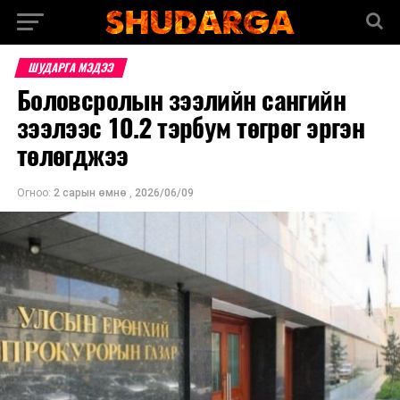
ШУДАРГА МЭДЭЭ
Боловсролын зээлийн сангийн
зээлээс 10.2 тэрбум төгрөг эргэн
төлөгджээ
Огноо:
2 сарын өмнө
,
2026/06/09