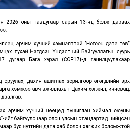
ан 2026 оны тавдугаар сарын 13-нд болж дараах
ээ.
лсан, эрчим хүчний хэмнэлттэй "Ногоон дата төв"
мцэх тухай Нэгдсэн Үндэстний Байгууллагын суурь
7 дугаар Бага хурал (СОР17)-д танилцуулахаар
д оруулах, дахин ашиглах зорилгоор өгөгдлийн эрх
арга хэмжээ авч ажиллахыг Цахим хөгжил, инновац,
 даалгав.
дэх эрчим хүчний нөөцөд түшиглэн хиймэл оюуны
в"-ийг байгуулснаар олон улсын стандартад нийцсэн
лмаар бус нутгийн дата хаб болон хөгжих боломжтой