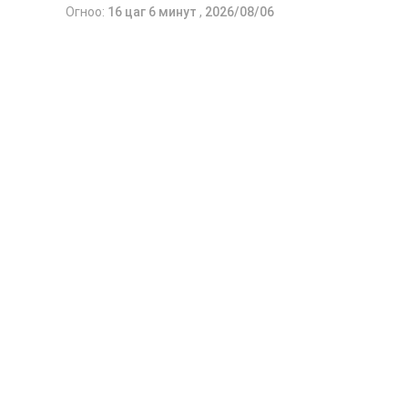
Огноо:
16 цаг 6 минут
,
2026/08/06
“Газрын тосны бүтээгдэхүүний хом
хэмжээний тухай” Засгийн газрын т
гаалийн албан татварыг 2027 оны хоёрд
Мөн газрын тосны бүтээгдэхүүн, шата
буулгах, гадаад вагонцистерний а
шаардлага хангасан зөвшөөрлийн 
нийлүүлэлтийн тогтвортой байдлыг ханг