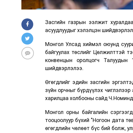
Засгийн газрын ээлжит хуралда
асуудлуудыг хэлэлцэн шийдвэрлэл
Монгол Улсад хиймэл оюунд суури
байгуулах төслийг Цөлжилттэй тэ
конвенцын оролцогч Талуудын 1
шийдвэрлэлээ.
Өгөгдлийг эдийн засгийн эргэлтэ
зүйн орчныг бүрдүүлэх чиглэлээр 
харилцаа холбооны сайд Ч.Номинд
Монгол орны байгалийн сэргээг
тооцоолуур бүхий "Ногоон дата тө
өгөгдлийн чөлөөт бүс бий болж, у