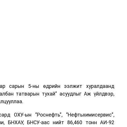
аар сарын 5-ны өдрийн ээлжит хуралдаанд
 албан татварын тухай” асуудлыг Аж үйлдвэр,
лцууллаа.
рд ОХУ-ын “Роснефть”, “Нефтьхимисервис”,
и, БНХАУ, БНСУ-аас нийт 86,460 тонн АИ-92