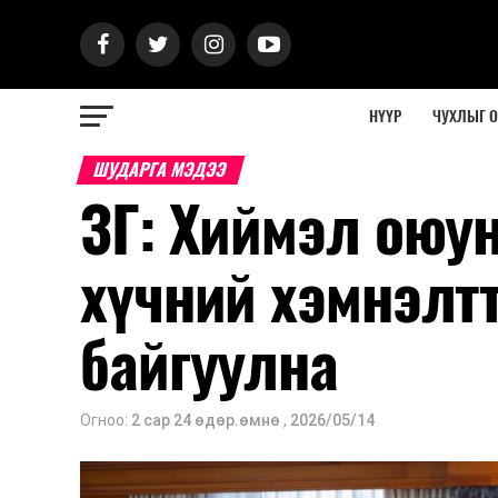
НҮҮР
ЧУХЛЫГ 
ШУДАРГА МЭДЭЭ
ЗГ: Хиймэл оюу
хүчний хэмнэлтт
байгуулна
Огноо:
2 сар 24 өдөр.өмнө
,
2026/05/14