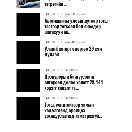
төгрөгийн ...
ЦАГ ҮЕ
16 цаг 30 минут
Автомашины улсын дугаар тэгш
тоогоор төгссөн бол өнөөдөр
шатахуун ав...
ЦАГ ҮЕ
16 цаг 40 минут
Улаанбаатарт өдөртөө 29 хэм
дулаан
ЦАГ ҮЕ
2026/08/05
Прокурорын байгууллага
өнгөрсөн долоо хоногт 29,444
хэрэгт хяналт та...
ЦАГ ҮЕ
2026/08/05
Тэгш, сондгойгоор замын
хөдөлгөөнд оролцох
зохицуулалтад хамаарахгүй...