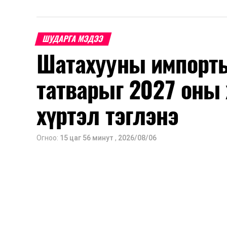
ШУДАРГА МЭДЭЭ
Шатахууны импорты
татварыг 2027 оны 
хүртэл тэглэнэ
Огноо:
15 цаг 56 минут
,
2026/08/06