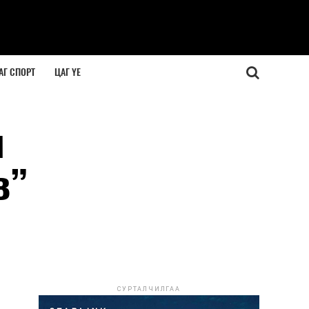
АГ СПОРТ
ЦАГ ҮЕ
м
в”
СУРТАЛЧИЛГАА