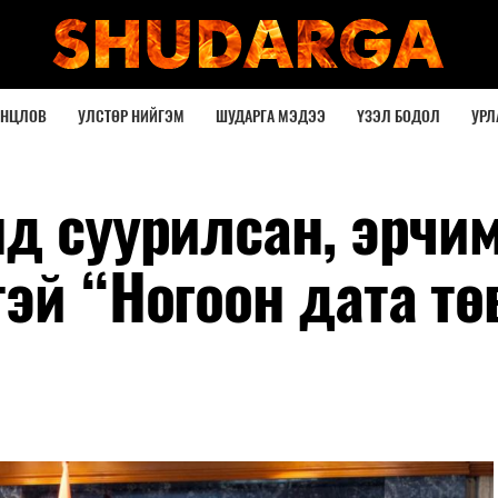
ОНЦЛОВ
УЛСТӨР НИЙГЭМ
ШУДАРГА МЭДЭЭ
ҮЗЭЛ БОДОЛ
УРЛ
нд суурилсан, эрчи
эй “Ногоон дата тө