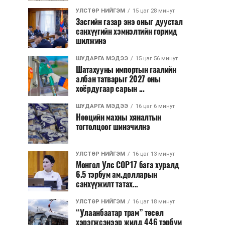
УЛСТӨР НИЙГЭМ
15 цаг 28 минут
Засгийн газар энэ оныг дуустал
санхүүгийн хэмнэлтийн горимд
шилжинэ
ШУДАРГА МЭДЭЭ
15 цаг 56 минут
Шатахууны импортын гаалийн
албан татварыг 2027 оны
хоёрдугаар сарын ...
ШУДАРГА МЭДЭЭ
16 цаг 6 минут
Нөөцийн махны хяналтын
тогтолцоог шинэчилнэ
УЛСТӨР НИЙГЭМ
16 цаг 13 минут
Монгол Улс COP17 бага хуралд
6.5 тэрбум ам.долларын
санхүүжилт татах...
УЛСТӨР НИЙГЭМ
16 цаг 18 минут
“Улаанбаатар трам” төсөл
хэрэгжсэнээр жилд 446 тэрбум