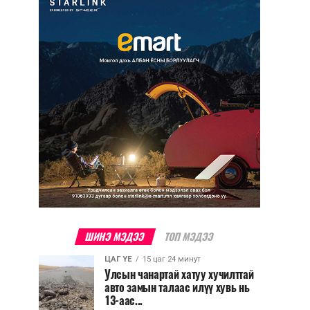
ШИНЭ МЭДЭЭ
ТОП МЭДЭЭ
ЦАГ ҮЕ
15 цаг 24 минут
Улсын чанартай хатуу хучилттай
авто замын талаас илүү хувь нь
13-аас...