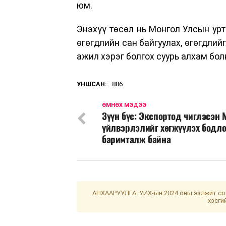
юм.
Энэхүү төсөл нь Монгол Улсын урт
өгөгдлийн сан байгуулах, өгөгдлий
ажил хэрэг болгох суурь алхам бол
УНШСАН:
886
ӨМНӨХ МЭДЭЭ
Зүүн бүс: Экспортод чиглэсэн 
үйлвэрлэлийг хөгжүүлэх бодло
баримталж байна
АНХААРУУЛГА: УИХ-ын 2024 оны ээлжит сон
хэсги