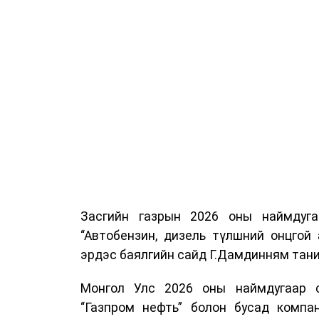
Засгийн газрын 2026 оны наймдуг
“Автобензин, дизель түлшний онцгой
эрдэс баялгийн сайд Г.Дамдинням тани
Монгол Улс 2026 оны наймдугаар са
“Газпром нефть” болон бусад компан