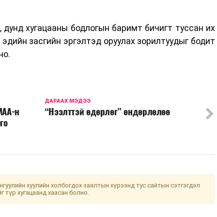
, дунд хугацааны бодлогын баримт бичигт туссан их
г эдийн засгийн эргэлтэд оруулах зорилтуудыг бодит
но.
ДАРААХ МЭДЭЭ
МАА-н
“Нээлттэй өдөрлөг” өндөрлөлөө
го
гуулийн хуулийн холбогдох заалтын хүрээнд тус сайтын сэтгэгдэл
йг түр хугацаанд хаасан болно.