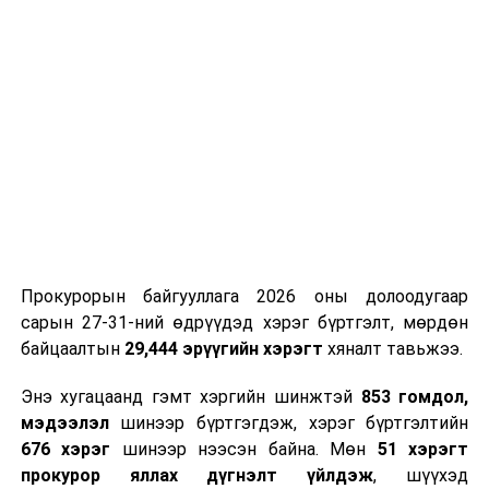
Мөн 170 хэрэгт 3,651 хүнийг хохирогчоор тогтоож,
301 хүнийг яллагдагчаар татаж прокуророос яллах
дүгнэлт үйлдэж, хэргийг шүүхэд шилжүүлж
шийдвэрлэжээ.
УНШСАН:
697
ДАРААХ МЭДЭЭ
Өвчтэй болон үхсэн шувуунд хүрэхгүй байхыг зөвлөж
байна
ӨМНӨХ МЭДЭЭ
Сургуулийн өмнөх болон ерөнхий боловсролын тухай
Прокурорын байгууллага 2026 оны долоодугаар
хуульд нэмэлт, өөрчлөлт оруулах тухай хуулийн төсөл
сарын 27-31-ний өдрүүдэд хэрэг бүртгэлт, мөрдөн
өргөн мэдүүлэв
байцаалтын
29,444 эрүүгийн хэрэгт
хяналт тавьжээ.
Энэ хугацаанд гэмт хэргийн шинжтэй
853 гомдол,
мэдээлэл
шинээр бүртгэгдэж, хэрэг бүртгэлтийн
676 хэрэг
шинээр нээсэн байна. Мөн
51 хэрэгт
прокурор яллах дүгнэлт үйлдэж
, шүүхэд