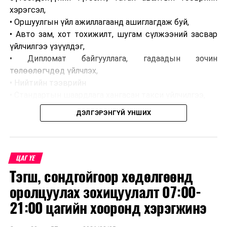
хэрэгсэл,
• Оршуулгын үйл ажиллагаанд ашиглагдаж буй,
• Авто зам, хот тохижилт, шугам сүлжээний засвар
үйлчилгээ үзүүлдэг,
• Дипломат байгууллага, гадаадын зочин
төлөөлөгчдөд үйлчлэх,
• Нийтийн тээврийн
• Стандартын шаардлага хангасан такси үйлчилгээ,
• Сургууль, цэцэрлэг, байгууллагын ажилчдын тээвэр,
ДЭЛГЭРЭНГҮЙ УНШИХ
• Таних тэмдэг бүхий хэвлэл мэдээллийн
байгууллагын тээврийн хэрэгсэл хамаарахгүй.
ЦАГ ҮЕ
Тэгш, сондгойгоор хөдөлгөөнд
оролцуулах зохицуулалт 07:00-
21:00 цагийн хооронд хэрэгжинэ