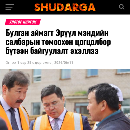
УЛСТӨР НИЙГЭМ
Булган аймагт Эрүүл мэндийн
салбарын томоохон цогцолбор
бүтээн байгуулалт эхэллээ
Огноо:
1 сар 25 өдөр.өмнө
,
2026/06/11