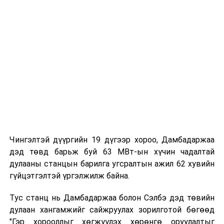
“Оюу толгой” ХХК, Өвөр Монголын Эрчим хүчний
групп болон дотоодын гүйцэтгэгч байгууллагуудын
хамтын ажиллагааны үр дүнд хэрэгжжээ.
Төслийн бүтээн байгуулалтад үндэсний 20 гаруй
компани, 2000 гаруй инженер, техникийн ажилтан
оролцож, нийт 600 мянга гаруй хүн/цагийн ажлыг
осол, гэмтэлгүйгээр гүйцэтгэсэн байна.
Чингэлтэй дүүргийн 19 дүгээр хороо, Дамбадаржаа
дэд төвд барьж буй 63 МВт-ын хүчин чадалтай
дулааны станцын барилга угсралтын ажил 62 хувийн
гүйцэтгэлтэй үргэлжилж байна.
Тус станц нь Дамбадаржаа болон Сэлбэ дэд төвийн
дулаан хангамжийг сайжруулах зорилготой бөгөөд
"Гэр хорооллыг хөгжүүлэх хөрөнгө оруулалтыг