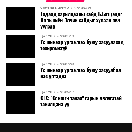
УЛСТӨР НИЙГЭМ
2021/06/23
Гадаад харилцааны сайд Б.Батцэцэг
Польшийн Элчин сайдыг хүлээн авч
уулзав
ЦАГ ҮЕ
2020/04/13
Үс шинээр үргээлгэх буюу засуулахад
тохиромжгүй
ЦАГ ҮЕ
2020/07/28
Үс шинээр үргээлгэх буюу засуулбал
нас уртадна
ЦАГ ҮЕ
2024/06/17
СЕХ: "Сонгогч танаа" гарын авлагатай
танилцана уу