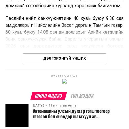
дэмжих" хөтөлбөрийн хүрээнд хэрэгжиж байгаа юм.
Төслийн нийт санхүүжилтийн 40 хувь буюу 9.38 сая
ам.долларыг Нийслэлийн Засаг даргын Тамгын газар,
60 хувь буюу 14.08 сая ам.долларыг Азийн хөгжлийн
банк санхүүжүүлж байна. Барилга угсралтын ажлыг
2025 оны дөрөвдүгээр сард эхлүүлсэн бөгөөд
ерөнхий гүйцэтгэгчээр "Хятадын хоёрдугаар
ДЭЛГЭРЭНГҮЙ УНШИХ
металлурги групп корпораци" ажиллаж байгаа аж.
Улаанбаатар хотын Нэгдсэн төсөл хэрэгжүүлэх
СУРТАЛЧИЛГАА
нэгжийн Ерөнхий инженер Г.Жанлавцогзолын
мэдээлснээр, үндсэн зуухны барилга, нүүрсний
агуулах, захиргаа, аж ахуйн байр, химийн ус
ШИНЭ МЭДЭЭ
ТОП МЭДЭЭ
бэлтгэлийн барилга, конвейрийн байгууламж,
ЦАГ ҮЕ
11 минутын өмнө
механик цех зэрэг үндсэн барилга байгууламжийн
Автомашины улсын дугаар тэгш тоогоор
ажлууд 60-аас дээш хувийн гүйцэтгэлтэй байна.
төгссөн бол өнөөдөр шатахуун ав...
Мөн нийт 75 нэр төрлийн үндсэн болон туслах тоног