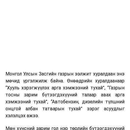
энэхүү цогцолборыг 2026–2027 онд үе шаттайгаар
барьж ашиглалтад оруулахаар төлөвлөгөөний дагуу
бүтээн байгуулалт хийгдэж байна.
Энэхүү цогцолбор ашиглалтад орсноор оношилгоо,
эмчилгээний хүчин чадал нэмэгдэж, иргэд орон
нутагтаа чанартай, хүртээмжтэй эрүүл мэндийн
тусламж үйлчилгээ авах боломж өргөжин, Булган
аймгийн эрүүл мэндийн салбарын чадавх шинэ
түвшинд хүрнэ.
Монгол Улсын Засгийн газрын ээлжит хуралдаан энэ
УНШСАН:
982
мөчид үргэлжилж байна. Өнөөдрийн хуралдаанаар
“Хууль хэрэгжүүлэх арга хэмжээний тухай”, “Газрын
ДАРААХ МЭДЭЭ
УИХ: Намын бүлэг, зөвлөлийн хуралдаан
тосны зарим бүтээгдэхүүний талаар авах арга
хэмжээний тухай”, “Автобензин, дизелийн түлшний
ӨМНӨХ МЭДЭЭ
БНХАУ-ын Онцгой байдлын удирдлагын яамтай
онцгой албан татварын тухай” зэрэг асуудлыг
дэвшилтэт технологи, тоног төхөөрөмжийн чиглэлээр
хэлэлцэх ажээ.
хамтран ажиллана
Мөн хүнсний зарим гол нэр төрлийн бүтээгдэхүүний