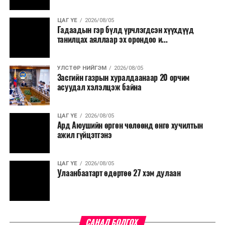
дулаанаар хангана. Мөн нийслэлийн дулаан
хангамжийн хүчин чадлыг нэмэгдүүлж, шинээр
ЦАГ ҮЕ
2026/08/05
Гадаадын гэр бүлд үрчлэгдсэн хүүхдүүд
хөгжиж буй орон сууцны хорооллуудын найдвартай
танилцах аяллаар эх орондоо и...
дулаан хангамжийг бүрдүүлэх, өвлийн оргил ачааллын
үеийн ачааллыг бууруулахад чухал хувь нэмэр оруулах
юм.
УЛСТӨР НИЙГЭМ
2026/08/05
Засгийн газрын хуралдаанаар 20 орчим
асуудал хэлэлцэж байна
ЦАГ ҮЕ
2026/08/05
Ард Аюушийн өргөн чөлөөнд өнгө хучилтын
ажил гүйцэтгэнэ
ЦАГ ҮЕ
2026/08/05
Улаанбаатарт өдөртөө 27 хэм дулаан
САНАЛ БОЛГОХ