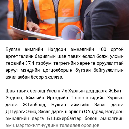
Булган аймгийн Нэгдсэн эмнэлгийн 100 ортой
өргөтгөлийн барилгын шав тавих ёслол болж, улсын
төсвийн 37,4 тэрбум төгрөгийн хөрөнгө оруулалттай
эрүүл мэндийн цогцолборын бүтээн байгуулалтын
ажил албан ёсоор эхэллээ.
Шав тавих ёслолд Улсын Их Хурлын дэд дарга Ж.Бат-
Эрдэнэ, Аймгийн Иргэдийн Төлөөлөгчдийн Хурлын
дарга Ж.Ганболд, Булган аймгийн Засаг дарга
Д.Пүрэв-Очир, Засаг даргын орлогч О.Ундрах, Нэгдсэн
эмнэлгийн дарга Б.Шижирбаатар болон эмнэлгийн
эмч, мэргэжилтнүүдийн төлөөлөл оролцов.