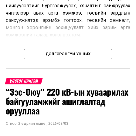
нийлүүлэлтийг бүртгэлжүүлэх, хяналтыг сайжруулах
чиглэлээр авах арга хэмжээ, төсвийн зардлын
санхүүжилтэд эрэмбэ тогтоох, төсвийн хэмнэлт,
мөнгөн хөрөнгийн зохицуулалт хийх зарим арга
хэмжээний талаар хэлэлцэх юм.
Түүнчлэн “COP17”-ын үеэр Монгол Улсаас дэвшүүлэх
ДЭЛГЭРЭНГҮЙ УНШИХ
үндэсний стратегийн баримт бичиг, газрын тосны
бүтээгдэхүүний хангамж, нийлүүлэлтийг
тогтворжуулах “Шуурхай штаб”-аас авч хэрэгжүүлж
буй арга хэмжээ зэрэг нийт 20 орчим асуудал
УЛСТӨР НИЙГЭМ
хэлэлцэхээр төлөвлөсөн байна.
“Зэс-Оюу” 220 кВ-ын хуваарилах
байгууламжийг ашиглалтад
орууллаа
Огноо:
2 өдрийн өмнө
,
2026/08/03