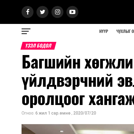
НҮҮР
ЧУХЛЫГ 
ҮЗЭЛ БОДОЛ
Багшийн хөгжли
үйлдвэрчний эв
оролцоог ханга
Огноо:
6 жил 1 сар.өмнө
,
2020/07/20