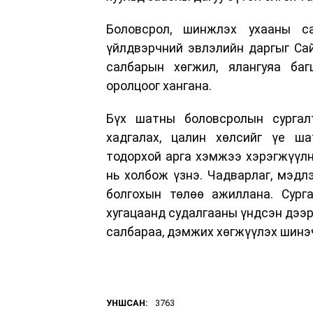
Боловсрол, шинжлэх ухааны са
үйлдвэрчний эвлэлийн даргыг Са
салбарын хөгжил, ялангуяа ба
оролцоог хангана.
Бүх шатны боловсролын сургал
хадгалах, цалин хөлсийг үе ша
тодорхой арга хэмжээ хэрэгжүүл
нь холбож үзнэ. Чадварлаг, мэдлэ
болгохын төлөө ажиллана. Сурга
хугацаанд судалгааны үндсэн дээр
салбараа, дэмжих хөгжүүлэх шинэ
УНШСАН:
3763