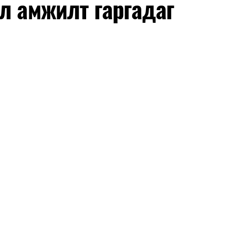
л амжилт гаргадаг