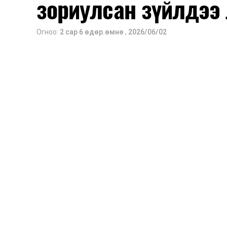
зориулсан зүйлдээ 
Огноо:
2 сар 6 өдөр.өмнө
,
2026/06/02