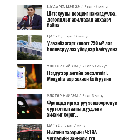
ШУДАРГА МЭДЭЭ
5 цаг 46 минут
Шатахууны нөөцийг нэмэгдүүлэх,
доголдлыг арилгахад анхаарч
байна
ЦАГ ҮЕ
5 цаг 49 минут
Улаанбаатарт хоногт 250 м³ лаг
боловсруулах үйлдвэр байгуулна
УЛСТӨР НИЙГЭМ
7 цаг 59 минут
Нэгдүгээр ангийн элсэлтийг E-
Mongolia-аар зохион байгуулна
УЛСТӨР НИЙГЭМ
8 цаг 3 минут
Францад иргэд рүү зөвшөөрөлгүй
сурталчилгааны дуудлага
хийхийг хориг...
ЦАГ ҮЕ
8 цаг 7 минут
Нийтийн тээврийн Ч:19А
чиглэлийн замналд түр