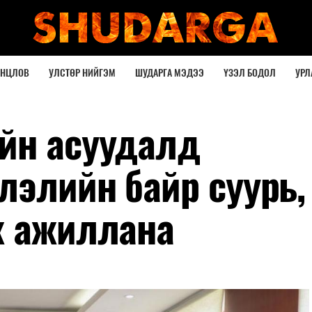
ОНЦЛОВ
УЛСТӨР НИЙГЭМ
ШУДАРГА МЭДЭЭ
ҮЗЭЛ БОДОЛ
УРЛ
йн асуудалд
лэлийн байр суурь,
ж ажиллана