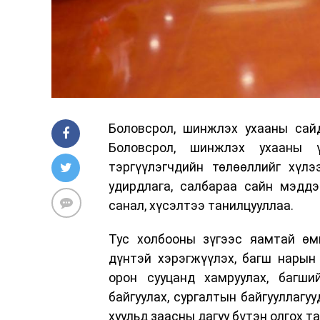
Боловсрол, шинжлэх ухааны сай
Боловсрол, шинжлэх ухааны 
тэргүүлэгчдийн төлөөллийг хүлэ
удирдлага, салбараа сайн мэддэ
санал, хүсэлтээ танилцууллаа.
Тус холбооны зүгээс яамтай өм
дүнтэй хэрэгжүүлэх, багш нарын
орон сууцанд хамруулах, багши
байгуулах, сургалтын байгууллагу
хуульд заасны дагуу бүтэн олгох т