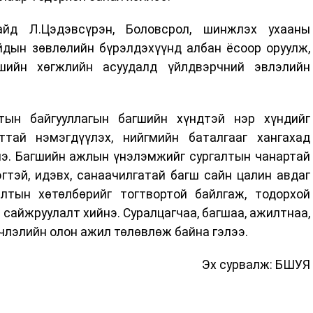
йд Л.Цэдэвсүрэн, Боловсрол, шинжлэх ухааны
йдын зөвлөлийн бүрэлдэхүүнд албан ёсоор оруулж,
гшийн хөгжлийн асуудалд үйлдвэрчний эвлэлийн
тын байгууллагын багшийн хүндтэй нэр хүндийг
ттай нэмэгдүүлэх, нийгмийн баталгааг хангахад
нэ. Багшийн ажлын үнэлэмжийг сургалтын чанартай
гтэй, идэвх, санаачилгатай багш сайн цалин авдаг
лтын хөтөлбөрийг тогтвортой байлгаж, тодорхой
 сайжруулалт хийнэ. Суралцагчаа, багшаа, ажилтнаа,
члэлийн олон ажил төлөвлөж байна гэлээ.
Эх сурвалж: БШУЯ