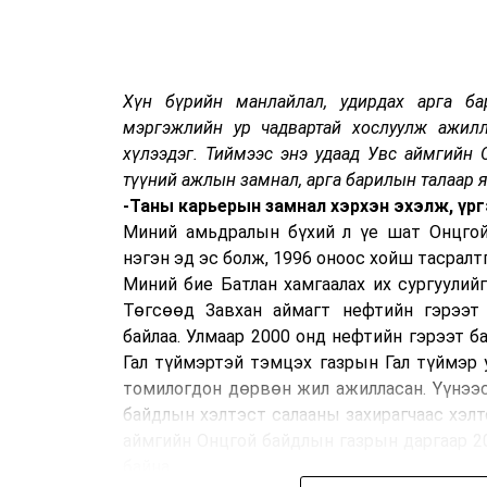
Хүн бүрийн манлайлал, удирдах арга ба
мэргэжлийн ур чадвартай хослуулж ажил
хүлээдэг. Тиймээс энэ удаад Увс аймгийн 
түүний ажлын замнал, арга барилын талаар 
-Таны карьерын замнал хэрхэн эхэлж, үр
Миний амьдралын бүхий л үе шат Онцгой
нэгэн эд эс болж, 1996 оноос хойш тасралт
Миний бие Батлан хамгаалах их сургуулий
Төгсөөд Завхан аймагт нефтийн гэрээт 
байлаа. Улмаар 2000 онд нефтийн гэрээт б
Гал түймэртэй тэмцэх газрын Гал түймэр у
томилогдон дөрвөн жил ажилласан. Үүнээс
байдлын хэлтэст салааны захирагчаас хэлт
аймгийн Онцгой байдлын газрын даргаар 2
байна.