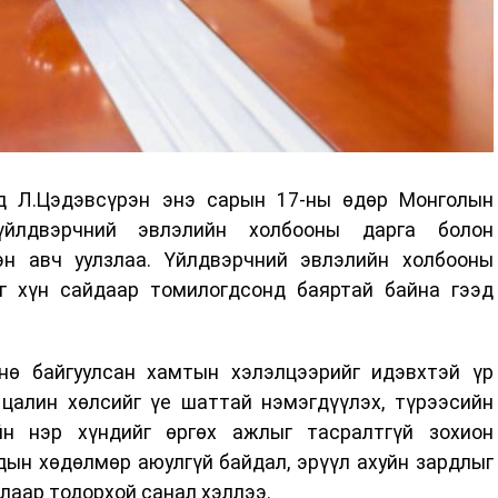
д Л.Цэдэвсүрэн энэ сарын 17-ны өдөр Монголын
үйлдвэрчний эвлэлийн холбооны дарга болон
эн авч уулзлаа. Үйлдвэрчний эвлэлийн холбооны
г хүн сайдаар томилогдсонд баяртай байна гээд
нө байгуулсан хамтын хэлэлцээрийг идэвхтэй үр
 цалин хөлсийг үе шаттай нэмэгдүүлэх, түрээсийн
йн нэр хүндийг өргөх ажлыг тасралтгүй зохион
удын хөдөлмөр аюулгүй байдал, эрүүл ахуйн зардлыг
алаар тодорхой санал хэллээ.