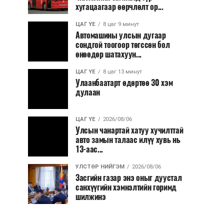
хугацаагаар өөрчлөлт ор...
ЦАГ ҮЕ
8 цаг 9 минут
Автомашины улсын дугаар
сондгой тоогоор төгссөн бол
өнөөдөр шатахуун...
ЦАГ ҮЕ
8 цаг 13 минут
Улаанбаатарт өдөртөө 30 хэм
дулаан
ЦАГ ҮЕ
2026/08/06
Улсын чанартай хатуу хучилттай
авто замын талаас илүү хувь нь
13-аас...
УЛСТӨР НИЙГЭМ
2026/08/06
Засгийн газар энэ оныг дуустал
санхүүгийн хэмнэлтийн горимд
шилжинэ