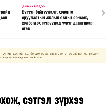
ДАРААХ МЭДЭЭ
ерийн
Бүтээн байгуулалт, хөрөнгө
дсон
оруулалтын ажлын явцыг сонсож,
холбогдох газруудад үүрэг даалгавар
өгөв
гуулийн хуулийн холбогдох заалтын хүрээнд тус сайтын сэтгэгдэл
йг түр хугацаанд хаасан болно.
хож, сэтгэл зүрхээ