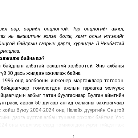
рил өөр, өөрийн онцлогтой. Тэр онцлогийг ажил,
лах нь амжилтын эхлэл болж, хамт олны итгэлийг
Онцгой байдлын газрын дарга, хурандаа Л.Чинбаттай
ярилцлаа.
гэлжилж байна вэ?
 байдлын албатай салшгүй холбоотой. Энэ албаны
гүй 30 дахь жилдээ ажиллаж байна.
г 1996 онд холбооны инженер мэргэжлээр төгссөн.
байцаагчаар томилогдон ажлын гараагаа эхлүүлж
айцаагчдын албыг татан буулгаснаар Булган аймгийн
нтраах, аврах 50 дугаар ангид салааны захирагчаар
 хойш буюу 2004-2024 онд Налайх дүүргийн Онцгой
сийн дарга хүртэл албан тушаал эрхэлж байгаад Увс
024 оны есдүгээр сард томилогдон үүрэг гүйцэтгэж