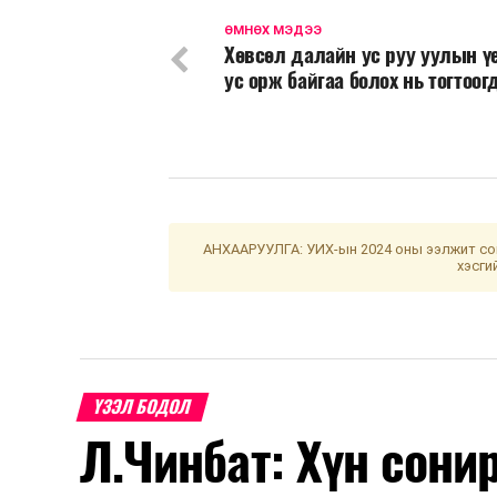
ӨМНӨХ МЭДЭЭ
Хөвсөл далайн ус руу уулын ү
ус орж байгаа болох нь тогтоог
АНХААРУУЛГА: УИХ-ын 2024 оны ээлжит сон
хэсги
ҮЗЭЛ БОДОЛ
Л.Чинбат: Хүн сонир