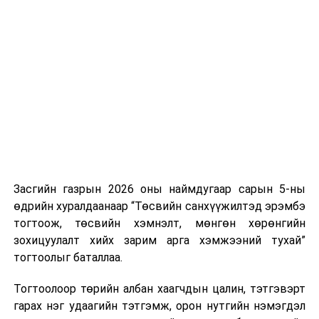
Хуулийг зөрчиж дуудлага хийсэн хувь хүнийг нэг
дуудлага тутамд 75 мянга хүртэлх евро, аж ахуйн
нэгжийг 375 мянга хүртэлх еврогоор торгох
боломжтой. Харин хэрэглэгч өөрөө зөвшөөрсөн,
эсвэл тухайн компанитай өмнө нь гэрээний
харилцаатай бөгөөд шинэ үйлчилгээ санал болгож
буй тохиолдолд хориг үйлчлэхгүй. Иргэд
зөвшөөрөлгүй дуудлагын талаар төрийн цахим
хуудсаар мэдээлэх боломжтой.
Засгийн газрын 2026 оны наймдугаар сарын 5-ны
Шинэ хууль Францын зах зээлд үйлчилдэг гадаадын
өдрийн хуралдаанаар “Төсвийн санхүүжилтэд эрэмбэ
дуудлагын төвүүдэд нөлөөлөхөөр байна. Тухайлбал,
тогтоож, төсвийн хэмнэлт, мөнгөн хөрөнгийн
Мароккогийн дуудлагын төвүүдийн орлогын 80 гаруй
зохицуулалт хийх зарим арга хэмжээний тухай”
хувь Францын зах зээлээс бүрддэг бөгөөд тус улсын
тогтоолыг баталлаа.
40–50 мянган ажлын байр эрсдэлд орж болзошгүйг
Мароккогийн хөдөлмөр эрхлэлтийн сайд мэдэгджээ.
Тогтоолоор төрийн албан хаагчдын цалин, тэтгэвэрт
гарах нэг удаагийн тэтгэмж, орон нутгийн нэмэгдэл