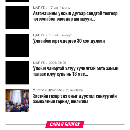
үргэлжилнэ гэж Ерөнхий сайд Н.Учрал онцоллоо.
ЦАГ ҮЕ
17 цаг 4 минут
Автомашины улсын дугаар сондгой тоогоор
Мөн бүх шатны төсвийн ерөнхийлөн захирагч нарт
төгссөн бол өнөөдөр шатахуун...
салбар бүрдээ урсгал зардлыг 20 хувиар бууруулах,
нөхөн томилгоо хийхгүй байх, аялал, амралт, зугаалга,
ЦАГ ҮЕ
17 цаг 8 минут
хамт олны урлаг, спортын арга хэмжээг зохион
Улаанбаатарт өдөртөө 30 хэм дулаан
байгуулахгүй байх, төрийн албанд шинэ орон тоо бий
болгохгүй байх, эрчим хүчний хэрэглээг хэмнэх, хурал,
сургалтыг цахим хэлбэрт шилжүүлэх, төрийн албан
ЦАГ ҮЕ
2026/08/06
хаагчдыг зарим өдрүүдэд цахимаар ажиллуулах арга
Улсын чанартай хатуу хучилттай авто замын
хэмжээг үргэлжлүүлэхийг үүрэг болголоо.
талаас илүү хувь нь 13-аас...
Төсвийн сахилга бат сайжирч, эдийн засгийн нөхцөл
УЛСТӨР НИЙГЭМ
2026/08/06
байдал хэвийн болсон тохиолдолд эдгээр
Засгийн газар энэ оныг дуустал санхүүгийн
хязгаарлалтыг үе шаттайгаар сулруулах юм.
хэмнэлтийн горимд шилжинэ
САНАЛ БОЛГОХ