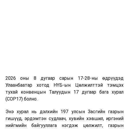
шийдвэр гаргаж ажиллах нь зүйтэй гэдэг саналыг
хэлсэн юм.
Хөрөнгө оруулалтын ажлын явцын талаар
нийслэлийн Хөрөнгө оруулалтын газрын ерөнхий
инженер Т.Оргил-Эрдэнэ “Ойрын өдрүүдэд
үргэлжлэн орсон бороо болон Ковид19-той
холбоотой цемент дутагдалтай байгаагаас
шалтгаалан зарим барилгын ажлууд удаашралтай
байна. Ялангуяа тохижилтын ажлуудад саатаж байна.
Нийслэлийн Хөрөнгө оруулалтын газраар 514 ажил
2026 оны 8 дугаар сарын 17-28-ны өдрүүдэд
хэрэгжиж байна. Нийт ажлын явц 59 хувьтай байгаа.
Улаанбаатар хотод НҮБ-ын Цөлжилттэй тэмцэх
Үүнээс он дамжсан 270 ажил, шинээр хийгдэж 244
тухай конвенцын Талуудын 17 дугаар бага хурал
ажил байна” гэсэн мэдээллийг өглөө.
(COP17) болно.
Нийслэлийн Худалдан авах ажиллагааны газрын дарга
Энэ хурал нь дэлхийн 197 улсын Засгийн газрын
Э.Болормаа “Худалдан авах ажиллагааны газарт
гишүүд, эрдэмтэн судлаач, хувийн хэвшил, иргэний
өнөөдрийн байдлаар 207 ажил эрх шилжиж ирсэн.
нийгмийн байгууллага нэгдэж цөлжилт, газрын
Үүнээс тендер зарласан 29, үнэлгээ хийгдэж байгаа