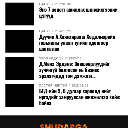
ЦАГ ҮЕ
2022/01/05
Энэ 7 хоногт ажиллах шинжилгээний
цэгүүд
ЦАГ ҮЕ
2024/11/27
Дуучин А.Хаянхярвааг Хөдөлмөрийн
гавьяаны улаан тугийн одонгоор
шагналаа
ҮЗЭЛ БОДОЛ
2023/05/16
Д.Мөнх-Эрдэнэ: Зөвшөөрлүүдийг
хүчингүй болгосон нь бизнес
эрхлэгчдэд том дэмжлэг...
УЛСТӨР НИЙГЭМ
2021/01/08
БГД-ийн 5, 6 дугаар хороонд нийт
иргэдийг хамруулсан шинжилгээ хийж
байна