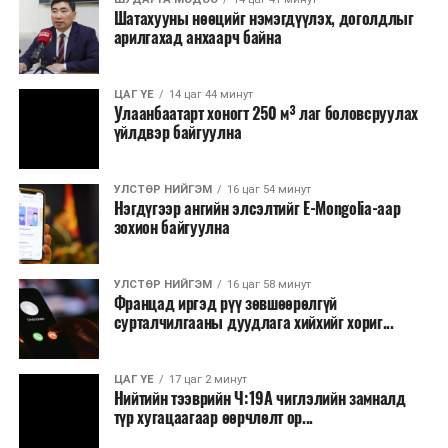
Шатахууны нөөцийг нэмэгдүүлэх, доголдлыг
тушаалтны томилолтоос бусад гадаад
арилгахад анхаарч байна
томилолт, гадаадын зочин хүлээн авах зардал;
Зайлшгүй шаардлагагүй тоног төхөөрөмж,
ЦАГ ҮЕ
14 цаг 44 минут
тавилга, автомашин худалдан авах;
Улаанбаатарт хоногт 250 м³ лаг боловсруулах
үйлдвэр байгуулна
Батлан хамгаалах, хууль зүйн салбараас бусад
сургалт, дадлага;
УЛСТӨР НИЙГЭМ
16 цаг 54 минут
Хуулиар заавал мэдээлэхээс бусад кино,
Нэгдүгээр ангийн элсэлтийг E-Mongolia-аар
контент, хэвлэлийн зардал;
зохион байгуулна
Заавал олгохоос бусад тэтгэмж, урамшуулал.
УЛСТӨР НИЙГЭМ
16 цаг 58 минут
Санхүүгийн хэмнэлтийн горимыг 2026 оны
Францад иргэд рүү зөвшөөрөлгүй
арванхоёрдугаар сарын 31 хүртэл мөрдөнө. Харин
сурталчилгааны дуудлага хийхийг хориг...
эрүүл мэндийн салбар уг хэмнэлтийн горимд
хамрагдахгүй бөгөөд цэцэрлэг, сургуулийн хүүхдийн
ЦАГ ҮЕ
17 цаг 2 минут
эрт илрүүлэг, вакцинжуулалт, томуу, томуу төст
Нийтийн тээврийн Ч:19А чиглэлийн замналд
өвчний эсрэг арга хэмжээ зэрэг зайлшгүй
түр хугацаагаар өөрчлөлт ор...
шаардлагатай ажлууд төлөвлөгөөний дагуу