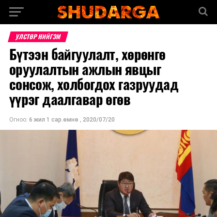
УЛСТӨР НИЙГЭМ
Бүтээн байгуулалт, хөрөнгө
оруулалтын ажлын явцыг
сонсож, холбогдох газруудад
үүрэг даалгавар өгөв
Огноо:
6 жил 1 сар.өмнө
,
2020/07/20