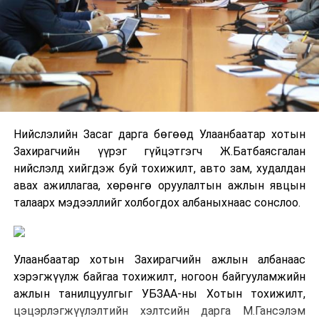
Нийслэлийн Засаг дарга бөгөөд Улаанбаатар хотын
Захирагчийн үүрэг гүйцэтгэгч Ж.Батбаясгалан
нийслэлд хийгдэж буй тохижилт, авто зам, худалдан
авах ажиллагаа, хөрөнгө оруулалтын ажлын явцын
талаарх мэдээллийг холбогдох албаныхнаас сонслоо.
Улаанбаатар хотын Захирагчийн ажлын албанаас
хэрэгжүүлж байгаа тохижилт, ногоон байгууламжийн
ажлын танилцуулгыг УБЗАА-ны Хотын тохижилт,
цэцэрлэгжүүлэлтийн хэлтсийн дарга М.Гансэлэм