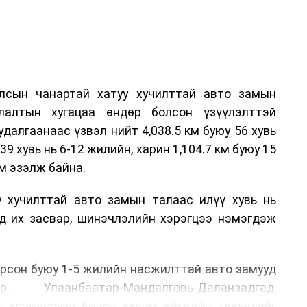
лсын чанартай хатуу хучилттай авто замын
лалтын хугацаа өндөр болсон үзүүлэлттэй
алгаанаас үзвэл нийт 4,038.5 км буюу 56 хувь
39 хувь нь 6-12 жилийн, харин 1,104.7 км буюу 15
м эзэлж байна.
у хучилттай авто замын талаас илүү хувь нь
өд их засвар, шинэчлэлийн хэрэгцээ нэмэгдэж
.
рсон буюу 1-5 жилийн насжилттай авто замууд
р, Улаанбаатар-Мандалговь-Даланзадгад,
х коридорууд болон зарим аймгийн төвүүдийг