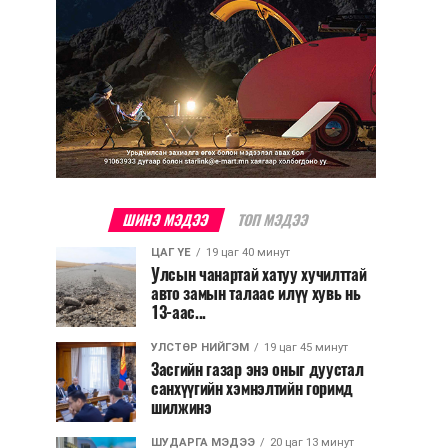
ШИНЭ МЭДЭЭ
ТОП МЭДЭЭ
ЦАГ ҮЕ
19 цаг 40 минут
Улсын чанартай хатуу хучилттай
авто замын талаас илүү хувь нь
13-аас...
УЛСТӨР НИЙГЭМ
19 цаг 45 минут
Засгийн газар энэ оныг дуустал
санхүүгийн хэмнэлтийн горимд
шилжинэ
ШУДАРГА МЭДЭЭ
20 цаг 13 минут