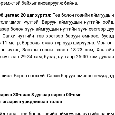
эрэмжтэй байхыг анхааруулж байна.
8 цагаас 20 цаг хүртэл:
Төв болон говийн аймгуудын
солигдмол үүлтэй. Баруун аймгуудын нутгийн хойд,
азар болон зүүн аймгуудын нутгийн зүүн хэсгээр дуу
 Салхи нутгийн төв хэсгээр баруун өмнөөс, бусад
6-11 метр, борооны өмнө түр зуур ширүүснэ. Монгол-
хаг нутаг, Завхан голын эхээр 18-23 хэм, Хангайн
 нутгаар 29-34 хэм, бусад нутгаар 25-30 хэм дулаан
шинэ. Бороо орохгүй. Салхи баруун өмнөөс секундэд
сарын 30-наас 8 дугаар сарын 03-ныг
г агаарын урьдчилсан төлөв
йд хэсэг, төв болон говийн аймгуудын нутгийн зарим