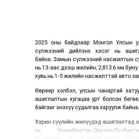
2025 оны байдлаар Монгол Улсын у
сүлжээний дийлэнх хэсэг нь ашиг
байна. Замын сүлжээний насжилтын суд
нь 13-аас дээш жилийн, 2,813.6 км буюу 
хувь нь 1-5 жилийн насжилттай авто за
Өөрөөр хэлбэл, улсын чанартай хату
ашиглалтын хугацаа урт болсон бөгө
байгааг энэхүү судалгаа харуулж байна
Харин сүүлийн жилүүдэд ашиглалтад о
нь Улаанбаатар-Дархан-Сүхбаата
Өндөрхаан чиглэл зэрэг улсын голло