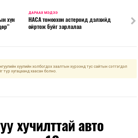
ДАРААХ МЭДЭЭ
ын хүн
НАСА томоохон астероид дэлхийд
дөр”
ойртож буйг зарлалаа
гуулийн хуулийн холбогдох заалтын хүрээнд тус сайтын сэтгэгдэл
йг түр хугацаанд хаасан болно.
уу хучилттай авто