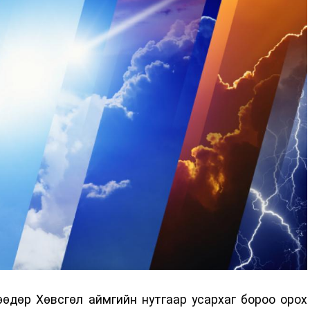
өдөр Хөвсгөл аймгийн нутгаар усархаг бороо орох