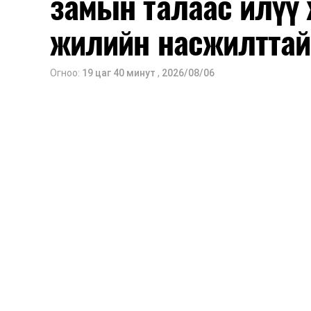
замын талаас илүү 
жилийн насжилттай
Огноо:
19 цаг 40 минут
,
2026/08/06