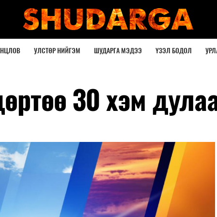
ОНЦЛОВ
УЛСТӨР НИЙГЭМ
ШУДАРГА МЭДЭЭ
ҮЗЭЛ БОДОЛ
УРЛ
дөртөө 30 хэм дула