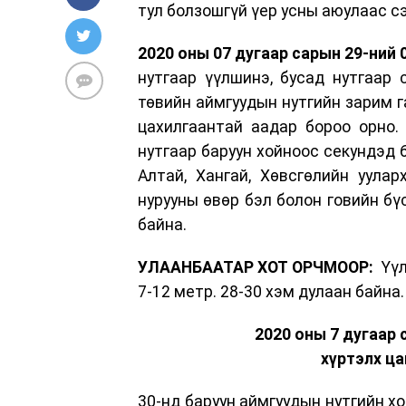
тул болзошгүй үер усны аюулаас с
2020 оны 07 дугаар сарын 29-ний 0
нутгаар үүлшинэ, бусад нутгаар 
төвийн аймгуудын нутгийн зарим г
цахилгаантай аадар бороо орно.
нутгаар баруун хойноос секундэд 
Алтай, Хангай, Хөвсгөлийн уулар
нурууны өвөр бэл болон говийн бүс
байна.
УЛААНБААТАР ХОТ ОРЧМООР:
Үүл
7-12 метр. 28-30 хэм дулаан байна.
2020 оны 7 дугаар 
хүртэлх ца
30-нд баруун аймгуудын нутгийн хо