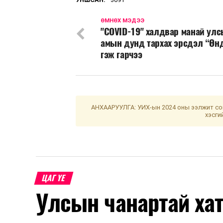
ӨМНӨХ МЭДЭЭ
"COVID-19" халдвар манай улс
амын дунд тархах эрсдэл “Өн
гэж гарчээ
АНХААРУУЛГА: УИХ-ын 2024 оны ээлжит сон
хэсги
ЦАГ ҮЕ
Улсын чанартай хат