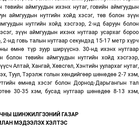
н төвийн аймгуудын ихэнх нутаг, говийн аймгуудын
уун аймгуудын нутгийн хойд хэсэг, төв болон зүүн
ймгуудын нутгийн хойд хэсгээр, 2-нд баруун болон
эсэг, зүүн аймгуудын ихэнх нутгаар усархаг бороо
р, 2-нд говь талын нутгаар секундэд 15-17 метр хүрч
оны өмнө түр зуур ширүүснэ. 30-нд ихэнх нутгаар
ун болон төвийн аймгуудын нутгийн хойд хэсгээр,
үсч Алтай, Хангай, Хөвсгөл, Хэнтийн уулархаг нутаг,
эх, Туул, Тэрэлж голын хөндийгөөр шөнөдөө 2-7 хэм,
нутгийн өмнөд хэсэг болон Дорнод-Дарьгангын тал
ртөө 30-35 хэм, бусад нутгаар шөнөдөө 8-13 хэм,
ОРЧНЫ ШИНЖИЛГЭЭНИЙ ГАЗАР
ИЛАН МЭДЭЭЛЭХ ХЭЛТЭС