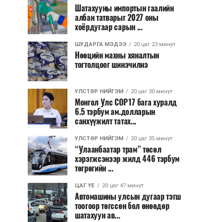
Шатахууны импортын гаалийн
албан татварыг 2027 оны
хоёрдугаар сарын ...
ШУДАРГА МЭДЭЭ
20 цаг 23 минут
Нөөцийн махны хяналтын
тогтолцоог шинэчилнэ
УЛСТӨР НИЙГЭМ
20 цаг 30 минут
Монгол Улс COP17 бага хуралд
6.5 тэрбум ам.долларын
санхүүжилт татах...
УЛСТӨР НИЙГЭМ
20 цаг 35 минут
“Улаанбаатар трам” төсөл
хэрэгжсэнээр жилд 446 тэрбум
төгрөгийн ...
ЦАГ ҮЕ
20 цаг 47 минут
Автомашины улсын дугаар тэгш
тоогоор төгссөн бол өнөөдөр
шатахуун ав...