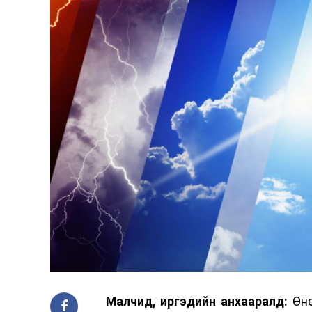
Малчид, иргэдийн анхааралд:
Өнө