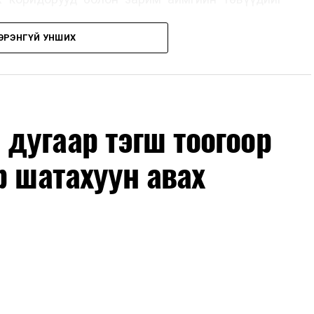
ЭРЭНГҮЙ УНШИХ
, их засвар, ээлжит засвар арчлалтын ажлыг
лөх нь замын хөдөлгөөний аюулгүй байдлыг
гах, төсвийн хөрөнгө оруулалтыг оновчтой
лбаныхан хэлж байна
гэж Зам, тээврийн яамнаас
дугаар тэгш тоогоор
р шатахуун авах