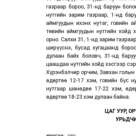
газраар бороо, 31-нд баруун боло
нутгийн зарим газраар, 1-нд бар
аймгуудын ихэнх нутаг, говийн а
төвийн аймгуудын нутгийн хойд х
орно. Салхи 31, 1-нд зарим газраа
ширүүснэ, бусад хугацаанд боро
дулаан байх боловч, 31-нд бару
цаашдаа нутгийн хойд хэсгээр сэрү
Хүрэнбэлчир орчим, Завхан голын 
өдөртөө 12-17 хэм, говийн бүс 
нутгаар шөнөдөө 17-22 хэм, өдө
өдөртөө 18-23 хэм дулаан байна.
ЦАГ УУР, 
УРЬДЧ
УНШСАН:
3091