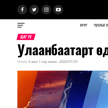
НҮҮР
ЧУХЛЫГ 
ЦАГ ҮЕ
Улаанбаатарт ө
Огноо:
6 жил 1 сар.өмнө
,
2020/07/29