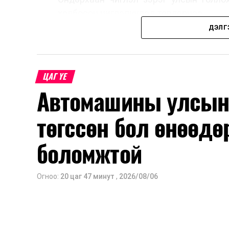
холбосон чиглэлүүдэд төвлөрчээ.
ДЭЛГ
Авто замын насжилтыг тогтмол үнэлж
шинжлэх ухааны үндэслэлтэй төлөв
хангах, ашиглалтын хугацааг уртас
ЦАГ ҮЕ
төлөвлөхөд чухал ач холбогдолтойг а
Автомашины улсын 
мэдээллээ.
төгссөн бол өнөөдө
боломжтой
Огноо:
20 цаг 47 минут
,
2026/08/06