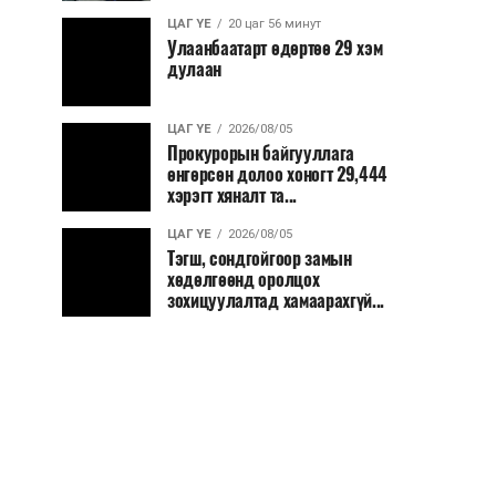
ЦАГ ҮЕ
20 цаг 56 минут
Улаанбаатарт өдөртөө 29 хэм
дулаан
ЦАГ ҮЕ
2026/08/05
Прокурорын байгууллага
өнгөрсөн долоо хоногт 29,444
хэрэгт хяналт та...
ЦАГ ҮЕ
2026/08/05
Тэгш, сондгойгоор замын
хөдөлгөөнд оролцох
зохицуулалтад хамаарахгүй...