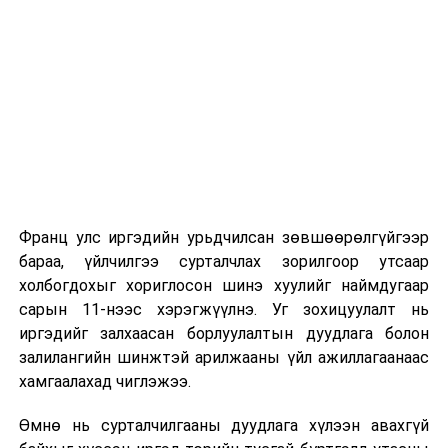
Их, дээд сургуулийн хичээл
2026 оны 9 дүгээр сарын 1-нээс цахимаар
эхэлнэ.
2026 оны 9 дүгээр сарын 14-нөөс танхимаар
үргэлжилнэ.
Оюутны дотуур байр
Франц улс иргэдийн урьдчилсан зөвшөөрөлгүйгээр
2026 оны 9 дүгээр сарын 13-наас оюутнуудыг
бараа, үйлчилгээ сурталчлах зорилгоор утсаар
дотуур байранд оруулж эхэлнэ.
холбогдохыг хориглосон шинэ хуулийг наймдугаар
Сургууль, цэцэрлэгийн үйл ажиллагааны
сарын 11-нээс хэрэгжүүлнэ. Уг зохицуулалт нь
зохицуулалт
иргэдийг залхаасан борлуулалтын дуудлага болон
залилангийн шинжтэй арилжааны үйл ажиллагаанаас
2026 оны 8 дугаар сарын 17–28-ны өдрүүдэд
хамгаалахад чиглэжээ.
нийслэлийн бүх сургууль, цэцэрлэгт ажлын
Өмнө нь сурталчилгааны дуудлага хүлээн авахгүй
байранд элсэлт, бүртгэл болон бусад аливаа