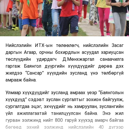
Нийслэлийн ИТХ-ын төлөөлөгч, нийслэлийн Засаг
даргын Агаар, орчны бохирдлын асуудал хариуцсан
төслүүдийн удирдагч Д.Мөнхжаргал санаачилга
гаргаж Баянгол дүүргийн хүүхдүүдийг дөрөв дэх
жилдээ “Сансар” хүүхдийн зусланд үнэ төлбөргүй
амрааж байна.
Улмаар хүүхдүүдийг зусланд амраах үеэр “Баянголын
хүүхдүүд” сэдэвт зуслан сургалтыг зохион байгуулж,
сургалтдаа эцэг, эхчүүдийг нь хамруулан, зуслангийн
үйл ажиллагаатай танилцуулсан байна. Энэ жил
гурван ээлжинд нийт 800 гаруй хүүхэд амарч байгаа
бөгөөд эхний ээлжинд нийслэлийн 40 дүгээр