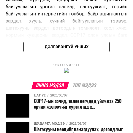
байгууллагын урсгал засвар, санхүүжилт, төрийн
байгууллагын интернетийн төлбөр, байр ашиглалтын
зардал, хууль, хүчний байгууллагын тээвэр,
шатахууны зардал, дотоодын томилолт, хоол хүнс,
нормын хувцасны зардал, COP17 олон улсын бага
хурлын зардал, Засгийн газрын өр, орон нутгийн нөөц
ДЭЛГЭРЭНГҮЙ УНШИХ
хөрөнгийн санхүүжилтийг хэвийн үргэлжлүүлэхээр
шийдвэрлэжээ.
СУРТАЛЧИЛГАА
Харин дараах зардлыг хязгаарлахаар болсон байна.
Үүнд:
ШИНЭ МЭДЭЭ
ТОП МЭДЭЭ
Олон улсын болон Засгийн газрын
ЦАГ ҮЕ
2026/08/07
шийдвэртэйгээс бусад хурал, зөвлөгөөн, ой,
COP17-ын зочид, төлөөлөгчдөд үйлчлэх 250
тэмдэглэлт өдөр, найр наадам, соёлын арга
орчим жолоочийг сургалтад х...
хэмжээ;
Урьдчилан төлөвлөсөн төрийн өндөр албан
ШУДАРГА МЭДЭЭ
2026/08/07
Шатахууны нөөцийг нэмэгдүүлэх, доголдлыг
тушаалтны томилолтоос бусад гадаад