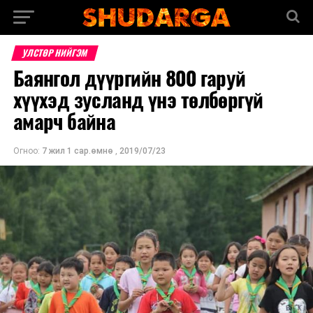
УЛСТӨР НИЙГЭМ
Баянгол дүүргийн 800 гаруй
хүүхэд зусланд үнэ төлбөргүй
амарч байна
Огноо:
7 жил 1 сар.өмнө
,
2019/07/23