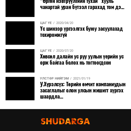
“Өргөн нэвтрүүлгийн тухай” хууль
чанартай уран бүтээл гарахад том дэ...
ЦАГ ҮЕ
2020/04/20
Үс шинээр үргээлгэх буюу засуулахад
тохиромжгүй
ЦАГ ҮЕ
2020/07/20
Хөвсөл далайн ус руу уулын үерийн ус
орж байгаа болох нь тогтоогдсон
УЛСТӨР НИЙГЭМ
2021/01/19
У.Хүрэлсүх: Төрийн өмчит компаниудын
засаглалыг олон улсын жишигт хүргэх
шаардла...