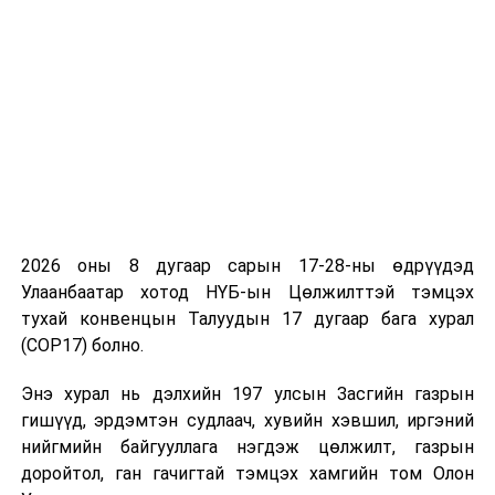
ӨМНӨХ МЭДЭЭ
Эзэнгүй, орхигдсон байж болзошгүй цацрагийн үүсгүүрт
тандалт судалгаа хийв
2026 оны 8 дугаар сарын 17-28-ны өдрүүдэд
Улаанбаатар хотод НҮБ-ын Цөлжилттэй тэмцэх
тухай конвенцын Талуудын 17 дугаар бага хурал
(COP17) болно.
Энэ хурал нь дэлхийн 197 улсын Засгийн газрын
гишүүд, эрдэмтэн судлаач, хувийн хэвшил, иргэний
нийгмийн байгууллага нэгдэж цөлжилт, газрын
доройтол, ган гачигтай тэмцэх хамгийн том Олон