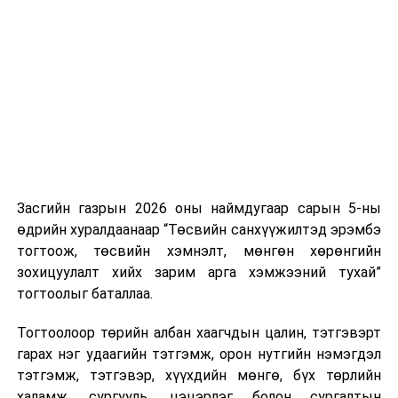
Хуулийг зөрчиж дуудлага хийсэн хувь хүнийг нэг
дуудлага тутамд 75 мянга хүртэлх евро, аж ахуйн
нэгжийг 375 мянга хүртэлх еврогоор торгох
боломжтой. Харин хэрэглэгч өөрөө зөвшөөрсөн,
эсвэл тухайн компанитай өмнө нь гэрээний
харилцаатай бөгөөд шинэ үйлчилгээ санал болгож
буй тохиолдолд хориг үйлчлэхгүй. Иргэд
зөвшөөрөлгүй дуудлагын талаар төрийн цахим
хуудсаар мэдээлэх боломжтой.
Засгийн газрын 2026 оны наймдугаар сарын 5-ны
Шинэ хууль Францын зах зээлд үйлчилдэг гадаадын
өдрийн хуралдаанаар “Төсвийн санхүүжилтэд эрэмбэ
дуудлагын төвүүдэд нөлөөлөхөөр байна. Тухайлбал,
тогтоож, төсвийн хэмнэлт, мөнгөн хөрөнгийн
Мароккогийн дуудлагын төвүүдийн орлогын 80 гаруй
зохицуулалт хийх зарим арга хэмжээний тухай”
хувь Францын зах зээлээс бүрддэг бөгөөд тус улсын
тогтоолыг баталлаа.
40–50 мянган ажлын байр эрсдэлд орж болзошгүйг
Мароккогийн хөдөлмөр эрхлэлтийн сайд мэдэгджээ.
Тогтоолоор төрийн албан хаагчдын цалин, тэтгэвэрт
гарах нэг удаагийн тэтгэмж, орон нутгийн нэмэгдэл
тэтгэмж, тэтгэвэр, хүүхдийн мөнгө, бүх төрлийн
халамж, сургууль, цэцэрлэг болон сургалтын