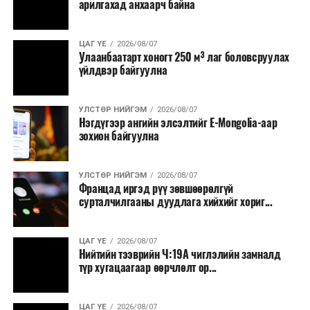
арилгахад анхаарч байна
томилолт, гадаадын зочин хүлээн авах зардал;
Зайлшгүй шаардлагагүй тоног төхөөрөмж,
ЦАГ ҮЕ
2026/08/07
тавилга, автомашин худалдан авах;
Улаанбаатарт хоногт 250 м³ лаг боловсруулах
үйлдвэр байгуулна
Батлан хамгаалах, хууль зүйн салбараас бусад
сургалт, дадлага;
УЛСТӨР НИЙГЭМ
2026/08/07
Хуулиар заавал мэдээлэхээс бусад кино,
Нэгдүгээр ангийн элсэлтийг E-Mongolia-аар
контент, хэвлэлийн зардал;
зохион байгуулна
Заавал олгохоос бусад тэтгэмж, урамшуулал.
УЛСТӨР НИЙГЭМ
2026/08/07
Санхүүгийн хэмнэлтийн горимыг 2026 оны
Францад иргэд рүү зөвшөөрөлгүй
арванхоёрдугаар сарын 31 хүртэл мөрдөнө. Харин
сурталчилгааны дуудлага хийхийг хориг...
эрүүл мэндийн салбар уг хэмнэлтийн горимд
хамрагдахгүй бөгөөд цэцэрлэг, сургуулийн хүүхдийн
ЦАГ ҮЕ
2026/08/07
эрт илрүүлэг, вакцинжуулалт, томуу, томуу төст
Нийтийн тээврийн Ч:19А чиглэлийн замналд
өвчний эсрэг арга хэмжээ зэрэг зайлшгүй
түр хугацаагаар өөрчлөлт ор...
шаардлагатай ажлууд төлөвлөгөөний дагуу
үргэлжилнэ гэж Ерөнхий сайд Н.Учрал онцоллоо.
ЦАГ ҮЕ
2026/08/07