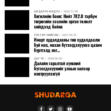
ШУДАРГА МЭДЭЭ
2022/11/08
Хөгжлийн банк: Нийт 782.0 тэрбум
төгрөгийн зээлийн эргэн төлөлт
хийгдээд байна
УЛСТӨР НИЙГЭМ
2021/05/25
Имарт худалдааны төв худалдаалж
буй мах, махан бүтээгдэхүүнээ цахим
бүртгэлд нэг...
ЦАГ ҮЕ
2020/06/30
Далайн гаралтай хүнсний
бүтээгдэхүүнийг улсын хилээр
нэвтрүүлэхгүй