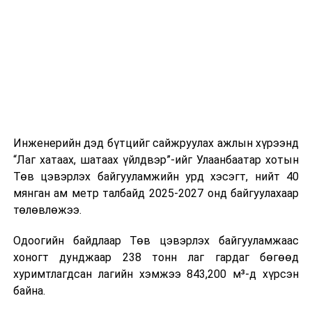
Өнөөдөр үхэр жилтнээ аливаа үйлийг хийхэд эерэг
цагийн менежмент, мэдээлэл дамжуулах журам,
сайн
холбогдох байгууллагуудын уялдаа холбоо, аюулгүй
ажиллагааны чиглэлээр жолооч нарыг сургалт, арга
зүйгээр хангаж байна.
Мөн зам тээврийн осол, саатал болон бусад эрсдэл,
онцгой нөхцөл үүссэн үед авах арга хэмжээ, ачаалал
ихтэй нөхцөлд тайван, зөв, шуурхай шийдвэр гаргах,
Инженерийн дэд бүтцийг сайжруулах ажлын хүрээнд
өдөр тутмын ажлын бэлэн байдлыг хангах зэрэг
“Лаг хатаах, шатаах үйлдвэр”-ийг Улаанбаатар хотын
практик ур чадварыг сургалтын хөтөлбөрт тусгажээ.
Төв цэвэрлэх байгууламжийн урд хэсэгт, нийт 40
мянган ам метр талбайд 2025-2027 онд байгуулахаар
Сургалтыг танилцуулах лекц, асуулт-хариулт,
төлөвлөжээ.
жишээнд суурилсан сургалт, багаар ажиллах дасгал,
маршрут болон тээвэрлэлтийн урсгалын зураглалтай
Одоогийн байдлаар Төв цэвэрлэх байгууламжаас
танилцах, онцгой нөхцөлд ажиллах дадлага зэрэг
хоногт дунджаар 238 тонн лаг гардаг бөгөөд
онол, практик хосолсон хэлбэрээр зохион байгуулж
хуримтлагдсан лагийн хэмжээ 843,200 м³-д хүрсэн
байна.
байна.
Сургалтын үеэр COP17 олон улсын бага хурлыг