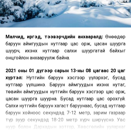
Малч­ид, иргэд, тээвэрчдийн анхааралд:
Өнөөдөр
баруун аймгуудын нутгаар цас орж, цасан шуурга
шуурч, ихэнх нутгаар салхи шуургатай байхыг
онцгойлон анхааруулж байна.
2021 оны 01 дүгээр сарын 13-ны 08 цагаас 20 цаг
хүртэл:
Нутгийн баруун хэсгээр үүлэрхэг, бусад
нутгаар үүлшинэ. Баруун аймгуудын ихэнх нутаг,
төвийн аймгуудын нутгийн баруун хэсгээр цас орж,
цасан шуурга шуурна. Бусад нутгаар цас орохгүй.
Салхи нутгийн баруун хагаст баруунаас, бусад нутгаар
баруун хойноос секундэд 7-12 метр, зарим газраар
түр зуур секундэд 18-20 метр хүрч ширүүснэ. Увс
нуур болон Дархадын хотгор, Хөвсгөлийн уулархаг