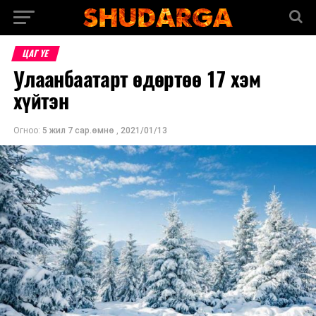
ЦАГ ҮЕ
Улаанбаатарт өдөртөө 17 хэм
хүйтэн
Огноо:
5 жил 7 сар.өмнө
,
2021/01/13