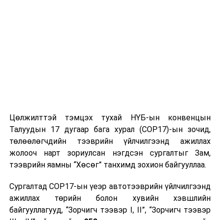
ТЭРЭЛЖ ОРЧМООР:
Үүлшинэ. Цас
орохгүй. Салхи баруун хойноос секундэд 5-
10 метр, зарим үед секундэд 12-14 метр
хүрч ширүүснэ. 16-18 хэм хүйтэн байна.
2021 оны 01 дүгээр сарын 14-нөөс 01 дүгээр сарын
18-ныг хүртэлх
цаг агаарын урьдчилсан төлөв
14-нд баруун аймгуудын ихэнх нутаг, төв, говь болон
Цөлжилттэй тэмцэх тухай НҮБ-ын конвенцын
зүүн аймгуудын нутгийн зарим газраар, 15-нд говийн
Талуудын 17 дугаар бага хурал (COP17)-ын зочид,
аймгуудын нутгийн өмнөд хэсгээр, 17-нд төвийн
төлөөлөгчдийн тээврийн үйлчилгээнд ажиллах
аймгуудын нутгийн зүүн хойд, зүүн аймгуудын
жолооч нарт зориулсан нэгдсэн сургалтыг Зам,
нутгийн хойд хэсгээр цас орж, цасан шуурга шуурна.
тээврийн яамны “Хөсөг” танхимд зохион байгууллаа.
Салхи 14, 17-нд говь, талын нутгаар, 16-нд Алтайн
салбар уулс болон Арц богдын өвөр хоолойгоор түр
Сургалтад COP17-ын үеэр автотээврийн үйлчилгээнд
зуур секундэд 16-18 метр хүрч ширүүснэ. 14-нд
ажиллах төрийн болон хувийн хэвшлийн
нутгийн хойд хэсгээр, 15-нд ихэнх нутгаар хүйтний
байгууллагууд, “Зорчигч тээвэр I, II”, “Зорчигч тээвэр
эрч чангарч Увс нуур болон Дархадын хотгор, Завхан