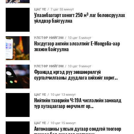
ЦАГ ҮЕ
7 цаг 55 минут
Улаанбаатарт хоногт 250 м³ лаг боловсруулах
үйлдвэр байгуулна
УЛСТӨР НИЙГЭМ
10 цаг 5 минут
Нэгдүгээр ангийн элсэлтийг E-Mongolia-аар
зохион байгуулна
УЛСТӨР НИЙГЭМ
10 цаг 9 минут
Францад иргэд рүү зөвшөөрөлгүй
сурталчилгааны дуудлага хийхийг хориг...
ЦАГ ҮЕ
10 цаг 13 минут
Нийтийн тээврийн Ч:19А чиглэлийн замналд
түр хугацаагаар өөрчлөлт ор...
ЦАГ ҮЕ
10 цаг 15 минут
Автомашины улсын дугаар сондгой тоогоор