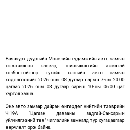
байгууламжаас гардаг лагийг байгаль орчинд аюулгүй
мэдээллээ.
аргаар боловсруулж, эзлэхүүнийг эрс бууруулах
зориулалттай. Лагийг өндөр температурт шатааснаар
эзлэхүүн нь 90 хүртэл хувиар буурч, бактери, вирус
болон бусад өвчин үүсгэгч бичил биетнийг устгах
боломжтой.
Түүнчлэн шаталтын явцад үүсэх дулааныг цахилгаан
болон дулааны эрчим хүч үйлдвэрлэхэд ашиглаж
Баянзүрх дүүргийн Монелийн гудамжийн авто замын
болдог. Зарим технологийн хувьд шаталтын дараа
хэсэгчилсэн засвар, шинэчлэлтийн ажилтай
үлдэх үнснээс фосфор зэрэг ашигт эрдсийг сэргээн
холбоотойгоор тухайн хэсгийн авто замын
авах боломжтой аж.
хөдөлгөөнийг 2026 оны 08 дугаар сарын 7-ны 23:00
цагаас 2026 оны 08 дугаар сарын 10-ны 06:00 цаг
Япон, Герман, Швейцар, Нидерланд, Өмнөд Солонгос
хүртэл хаана.
зэрэг улс лаг хатаах, шатаах технологийг ашиглаж
байна. Тухайлбал, Германд лаг шатаах үйлдвэрээс
Энэ авто замаар дайран өнгөрдөг нийтийн тээврийн
гарсан үнснээс фосфор сэргээн авах технологи
Ч:19А “Цагаан давааны задгай-Сансарын
ашигладаг бол Нидерландад төвлөрсөн лаг
үйлчилгээний төв” чиглэлийн замналд түр хугацаагаар
боловсруулах үйлдвэрүүдээр дулаан, цахилгаан
өөрчлөлт орж байна.