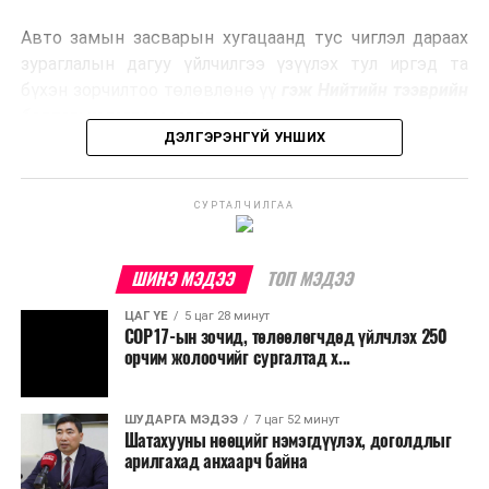
эрчим хүч үйлдвэрлэдэг.
Авто замын засварын хугацаанд тус чиглэл дараах
Ийнхүү лаг хатаах, шатаах технологийг лагийн
зураглалын дагуу үйлчилгээ үзүүлэх тул иргэд та
эзлэхүүнийг бууруулахын зэрэгцээ эрчим хүч
бүхэн зорчилтоо төлөвлөнө үү
гэж Нийтийн тээврийн
үйлдвэрлэх, нөөцийг дахин ашиглах чиглэлээр олон
бодлогын газраас мэдээллээ.
улсад өргөн ашиглаж байна.
ДЭЛГЭРЭНГҮЙ УНШИХ
СУРТАЛЧИЛГАА
ШИНЭ МЭДЭЭ
ТОП МЭДЭЭ
ЦАГ ҮЕ
5 цаг 28 минут
COP17-ын зочид, төлөөлөгчдөд үйлчлэх 250
орчим жолоочийг сургалтад х...
ШУДАРГА МЭДЭЭ
7 цаг 52 минут
Шатахууны нөөцийг нэмэгдүүлэх, доголдлыг
арилгахад анхаарч байна