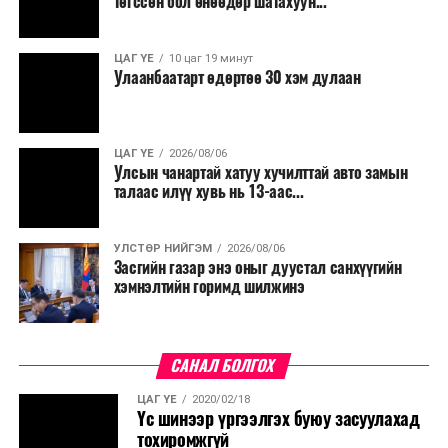
төгссөн бол өнөөдөр шатахуун...
ЦАГ ҮЕ
10 цаг 19 минут
Улаанбаатарт өдөртөө 30 хэм дулаан
ЦАГ ҮЕ
2026/08/06
Улсын чанартай хатуу хучилттай авто замын
талаас илүү хувь нь 13-аас...
УЛСТӨР НИЙГЭМ
2026/08/06
Засгийн газар энэ оныг дуустал санхүүгийн
хэмнэлтийн горимд шилжинэ
САНАЛ БОЛГОХ
ЦАГ ҮЕ
2020/02/18
Үс шинээр үргээлгэх буюу засуулахад
тохиромжгүй