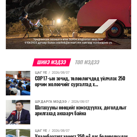
ШИНЭ МЭДЭЭ
ТОП МЭДЭЭ
ЦАГ ҮЕ
2026/08/07
COP17-ын зочид, төлөөлөгчдөд үйлчлэх 250
орчим жолоочийг сургалтад х...
ШУДАРГА МЭДЭЭ
2026/08/07
Шатахууны нөөцийг нэмэгдүүлэх, доголдлыг
арилгахад анхаарч байна
ЦАГ ҮЕ
2026/08/07
Улаанбаатарт хоногт 250 м³ лаг боловсруулах