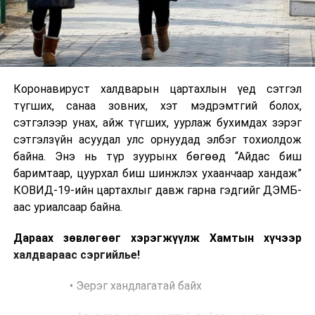
Коронавируст халдварын цартахлын үед сэтгэл
түгших, санаа зовних, хэт мэдрэмтгий болох,
сэтгэлээр унах, айж түгших, уурлаж бухимдах зэрэг
сэтгэлзүйн асуудал улс орнуудад элбэг тохиолдож
байна. Энэ нь түр зуурынх бөгөөд “Айдас биш
баримтаар, цуурхал биш шинжлэх ухаанчаар хандаж”
КОВИД-19-ийн цартахлыг давж гарна гэдгийг ДЭМБ-
аас уриалсаар байна.
Дараах зөвлөгөөг хэрэгжүүлж Хамтын хүчээр
халдвараас сэргийлье!
• Эерэг хандлагатай байх