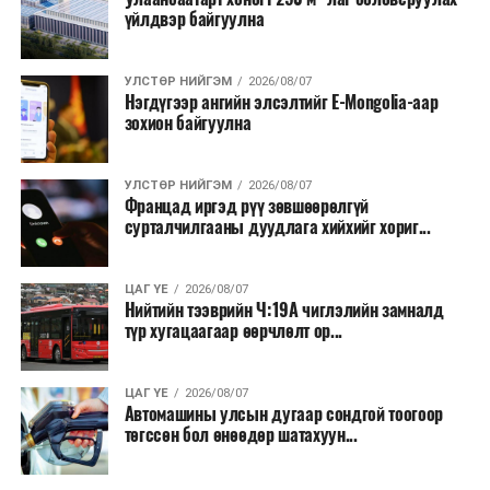
үйлдвэр байгуулна
УЛСТӨР НИЙГЭМ
2026/08/07
Нэгдүгээр ангийн элсэлтийг E-Mongolia-аар
зохион байгуулна
УЛСТӨР НИЙГЭМ
2026/08/07
Францад иргэд рүү зөвшөөрөлгүй
сурталчилгааны дуудлага хийхийг хориг...
ЦАГ ҮЕ
2026/08/07
Нийтийн тээврийн Ч:19А чиглэлийн замналд
түр хугацаагаар өөрчлөлт ор...
ЦАГ ҮЕ
2026/08/07
Автомашины улсын дугаар сондгой тоогоор
төгссөн бол өнөөдөр шатахуун...