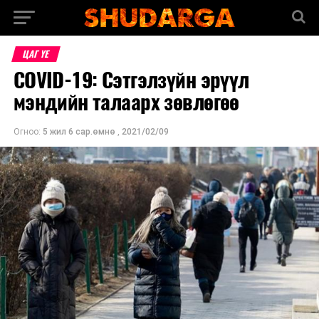
ЦАГ ҮЕ
COVID-19: Сэтгэлзүйн эрүүл
мэндийн талаарх зөвлөгөө
Огноо:
5 жил 6 сар.өмнө
,
2021/02/09