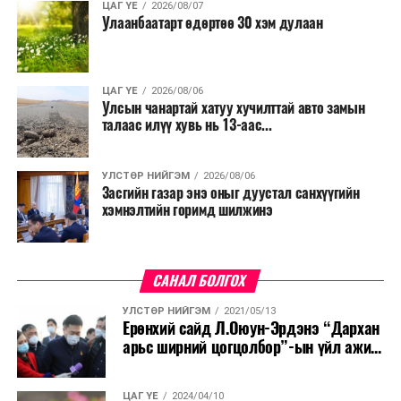
ЦАГ ҮЕ
2026/08/07
Улаанбаатарт өдөртөө 30 хэм дулаан
ЦАГ ҮЕ
2026/08/06
Улсын чанартай хатуу хучилттай авто замын
талаас илүү хувь нь 13-аас...
УЛСТӨР НИЙГЭМ
2026/08/06
Засгийн газар энэ оныг дуустал санхүүгийн
хэмнэлтийн горимд шилжинэ
САНАЛ БОЛГОХ
УЛСТӨР НИЙГЭМ
2021/05/13
Ерөнхий сайд Л.Оюун-Эрдэнэ “Дархан
арьс ширний цогцолбор”-ын үйл ажи...
ЦАГ ҮЕ
2024/04/10