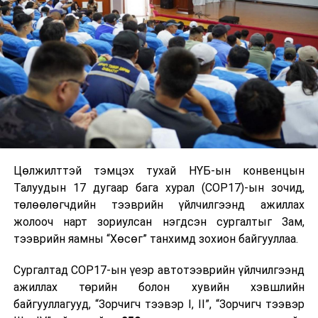
амьсгалын дасгал, ууланд алхах..,) сэтгэл
санаагаа тайван байлгах
• Өөртөө илүү их анхаарал тавих (шинэ дүр
төрх бүрдүүлэх..,)
• Зөв хооллох, дасгал хөдөлгөөн хийх, эрт
унтах
• Архи, тамхи хэрэглэхгүй байх
Цөлжилттэй тэмцэх тухай НҮБ-ын конвенцын
• Шаардлагатай тохиолдолд 1800-2000
Талуудын 17 дугаар бага хурал (COP17)-ын зочид,
утсаар сэтгэлзүйн зөвлөгөө авах...
төлөөлөгчдийн тээврийн үйлчилгээнд ажиллах
жолооч нарт зориулсан нэгдсэн сургалтыг Зам,
УНШСАН:
2534
тээврийн яамны “Хөсөг” танхимд зохион байгууллаа.
ДАРААХ МЭДЭЭ
Авлигатай тэмцэх газрын хамт олон Хүүхдийн төв
Сургалтад COP17-ын үеэр автотээврийн үйлчилгээнд
сувилалд нярайн шарлагын аппарат хандивлав
ажиллах төрийн болон хувийн хэвшлийн
байгууллагууд, “Зорчигч тээвэр I, II”, “Зорчигч тээвэр
ӨМНӨХ МЭДЭЭ