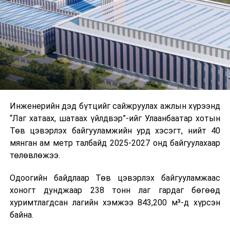
шат, маршрут, хөдөлгөөний зохион байгуулалт,
цагийн менежмент, мэдээлэл дамжуулах журам,
холбогдох байгууллагуудын уялдаа холбоо, аюулгүй
ажиллагааны чиглэлээр жолооч нарыг сургалт, арга
зүйгээр хангаж байна.
Мөн зам тээврийн осол, саатал болон бусад эрсдэл,
онцгой нөхцөл үүссэн үед авах арга хэмжээ, ачаалал
ихтэй нөхцөлд тайван, зөв, шуурхай шийдвэр гаргах,
Инженерийн дэд бүтцийг сайжруулах ажлын хүрээнд
өдөр тутмын ажлын бэлэн байдлыг хангах зэрэг
“Лаг хатаах, шатаах үйлдвэр”-ийг Улаанбаатар хотын
практик ур чадварыг сургалтын хөтөлбөрт тусгажээ.
Төв цэвэрлэх байгууламжийн урд хэсэгт, нийт 40
мянган ам метр талбайд 2025-2027 онд байгуулахаар
Сургалтыг танилцуулах лекц, асуулт-хариулт,
төлөвлөжээ.
жишээнд суурилсан сургалт, багаар ажиллах дасгал,
маршрут болон тээвэрлэлтийн урсгалын зураглалтай
Одоогийн байдлаар Төв цэвэрлэх байгууламжаас
танилцах, онцгой нөхцөлд ажиллах дадлага зэрэг
хоногт дунджаар 238 тонн лаг гардаг бөгөөд
онол, практик хосолсон хэлбэрээр зохион байгуулж
хуримтлагдсан лагийн хэмжээ 843,200 м³-д хүрсэн
байна.
байна.
Сургалтын үеэр COP17 олон улсын бага хурлыг