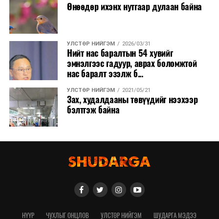
Өнөөдөр ихэнх нутгаар дулаан байна
УЛСТӨР НИЙГЭМ
2026/03/31
Нийт нас баралтын 54 хувийг
эмнэлгээс гадуур, аврах боломжтой
нас баралт эзэлж б...
УЛСТӨР НИЙГЭМ
2021/05/21
Зах, худалдааны төвүүдийг нээхээр
бэлтгэж байна
НҮҮР
ЧУХЛЫГ ОНЦЛОВ
УЛСТӨР НИЙГЭМ
ШУДАРГА МЭДЭЭ