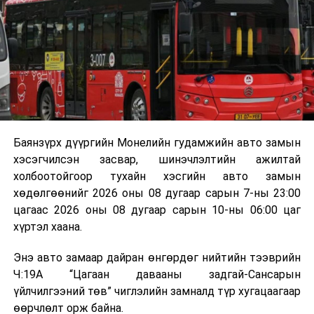
байгууламжаас гардаг лагийг байгаль орчинд аюулгүй
мэдээллээ.
аргаар боловсруулж, эзлэхүүнийг эрс бууруулах
зориулалттай. Лагийг өндөр температурт шатааснаар
эзлэхүүн нь 90 хүртэл хувиар буурч, бактери, вирус
болон бусад өвчин үүсгэгч бичил биетнийг устгах
боломжтой.
Түүнчлэн шаталтын явцад үүсэх дулааныг цахилгаан
болон дулааны эрчим хүч үйлдвэрлэхэд ашиглаж
Баянзүрх дүүргийн Монелийн гудамжийн авто замын
болдог. Зарим технологийн хувьд шаталтын дараа
хэсэгчилсэн засвар, шинэчлэлтийн ажилтай
үлдэх үнснээс фосфор зэрэг ашигт эрдсийг сэргээн
холбоотойгоор тухайн хэсгийн авто замын
авах боломжтой аж.
хөдөлгөөнийг 2026 оны 08 дугаар сарын 7-ны 23:00
цагаас 2026 оны 08 дугаар сарын 10-ны 06:00 цаг
Япон, Герман, Швейцар, Нидерланд, Өмнөд Солонгос
хүртэл хаана.
зэрэг улс лаг хатаах, шатаах технологийг ашиглаж
байна. Тухайлбал, Германд лаг шатаах үйлдвэрээс
Энэ авто замаар дайран өнгөрдөг нийтийн тээврийн
гарсан үнснээс фосфор сэргээн авах технологи
Ч:19А “Цагаан давааны задгай-Сансарын
ашигладаг бол Нидерландад төвлөрсөн лаг
үйлчилгээний төв” чиглэлийн замналд түр хугацаагаар
боловсруулах үйлдвэрүүдээр дулаан, цахилгаан
өөрчлөлт орж байна.