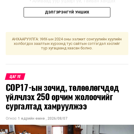
• Аливаад уур уцааргүй, тайван хандах
ДЭЛГЭРЭНГҮЙ УНШИХ
• Бие биендээ урам өгөх
• Коронавируст халдварын мэдээллийг
албан ёсны эх сурвалжаас авах
АНХААРУУЛГА: УИХ-ын 2024 оны ээлжит сонгуулийн хуулийн
холбогдох заалтын хүрээнд тус сайтын сэтгэгдэл хэсгийг
• Хэт их мэдээллээс зайлсхийх
түр хугацаанд хаасан болно.
• Сөрөг мэдээлэлд автахгүй байх
• Цахим орчинд цаг бага зарцуулах
ЦАГ ҮЕ
COP17-ын зочид, төлөөлөгчдөд
• Сэтгэл санаа зовоосон, таагүй бодол,
үйлчлэх 250 орчим жолоочийг
мэдрэмжээ бусадтай хуваалцах
сургалтад хамруулжээ
• Гэр бүл, найз нөхөд, ойр дотны хүмүүстэй
цахим болон утсаар холбоотой байх
Огноо:
1 өдрийн өмнө
,
2026/08/07
• Стресс тайлах энгийн аргаар (йог,