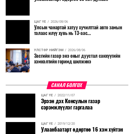
байгуулахгүй байх, төрийн албанд шинэ орон тоо бий
болгохгүй байх, эрчим хүчний хэрэглээг хэмнэх, хурал,
сургалтыг цахим хэлбэрт шилжүүлэх, төрийн албан
ЦАГ ҮЕ
2026/08/06
хаагчдыг зарим өдрүүдэд цахимаар ажиллуулах арга
Улсын чанартай хатуу хучилттай авто замын
хэмжээг үргэлжлүүлэхийг үүрэг болголоо.
талаас илүү хувь нь 13-аас...
Төсвийн сахилга бат сайжирч, эдийн засгийн нөхцөл
УЛСТӨР НИЙГЭМ
2026/08/06
байдал хэвийн болсон тохиолдолд эдгээр
Засгийн газар энэ оныг дуустал санхүүгийн
хязгаарлалтыг үе шаттайгаар сулруулах юм.
хэмнэлтийн горимд шилжинэ
САНАЛ БОЛГОХ
ЦАГ ҮЕ
2022/11/07
Эрээн дэх Консулын газар
сэрэмжлүүлэг гаргалаа
ЦАГ ҮЕ
2019/12/20
Улаанбаатарт өдөртөө 16 хэм хүйтэн