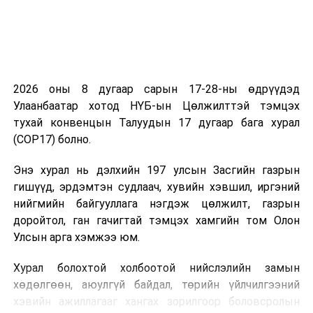
2026 оны 8 дугаар сарын 17-28-ны өдрүүдэд
Улаанбаатар хотод НҮБ-ын Цөлжилттэй тэмцэх
тухай конвенцын Талуудын 17 дугаар бага хурал
(COP17) болно.
Энэ хурал нь дэлхийн 197 улсын Засгийн газрын
гишүүд, эрдэмтэн судлаач, хувийн хэвшил, иргэний
нийгмийн байгууллага нэгдэж цөлжилт, газрын
доройтол, ган гачигтай тэмцэх хамгийн том Олон
Улсын арга хэмжээ юм.
Хурал болохтой холбоотой нийслэлийн замын
хөдөлгөөн, аюулгүй байдал, төрийн үйлчилгээний
хэвийн ажиллагааг хангах зорилгоор боловсролын