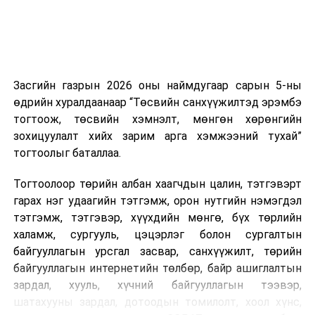
харилцаатай бөгөөд шинэ үйлчилгээ санал болгож
буй тохиолдолд хориг үйлчлэхгүй. Иргэд
зөвшөөрөлгүй дуудлагын талаар төрийн цахим
хуудсаар мэдээлэх боломжтой.
Засгийн газрын 2026 оны наймдугаар сарын 5-ны
Шинэ хууль Францын зах зээлд үйлчилдэг гадаадын
өдрийн хуралдаанаар “Төсвийн санхүүжилтэд эрэмбэ
дуудлагын төвүүдэд нөлөөлөхөөр байна. Тухайлбал,
тогтоож, төсвийн хэмнэлт, мөнгөн хөрөнгийн
Мароккогийн дуудлагын төвүүдийн орлогын 80 гаруй
зохицуулалт хийх зарим арга хэмжээний тухай”
хувь Францын зах зээлээс бүрддэг бөгөөд тус улсын
тогтоолыг баталлаа.
40–50 мянган ажлын байр эрсдэлд орж болзошгүйг
Мароккогийн хөдөлмөр эрхлэлтийн сайд мэдэгджээ.
Тогтоолоор төрийн албан хаагчдын цалин, тэтгэвэрт
гарах нэг удаагийн тэтгэмж, орон нутгийн нэмэгдэл
тэтгэмж, тэтгэвэр, хүүхдийн мөнгө, бүх төрлийн
халамж, сургууль, цэцэрлэг болон сургалтын
байгууллагын урсгал засвар, санхүүжилт, төрийн
байгууллагын интернетийн төлбөр, байр ашиглалтын
зардал, хууль, хүчний байгууллагын тээвэр,
шатахууны зардал, дотоодын томилолт, хоол хүнс,