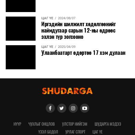
ЦАГ ҮЕ
2024/08/07
Иргэдийн шилжилт хөдөлгөөнийг
наймдугаар сарын 12-ны өдрөөс
эхлэн түр зогсооно
ЦАГ ҮЕ
2025/04/09
Улаанбаатарт өдөртөө 17 хэм дулаан
НҮҮР
ЧУХЛЫГ ОНЦЛОВ
УЛСТӨР НИЙГЭМ
ШУДАРГА МЭДЭЭ
ҮЗЭЛ БОДОЛ
УРЛАГ СПОРТ
ЦАГ ҮЕ