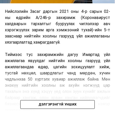
Нийслэлийн Засаг даргын 2021 оны 4-р сарын 02-
ны өдрийн А/246-р захирамж (Коронавируст
халдварын тархалтыг бууруулах чиглэлээр авч
хэрэгжүүлэх зарим арга хэмжээний тухай)-ийн 5-т
зааснаар нийтийн хоолны газрууд үйл ажиллагааны
хязгаарлалтад хамрагдаагүй.
Тиймээс тус захирамжийн дагуу Имартад үйл
ажиллагаа явуулдаг нийтийн хоолны газрууд үйл
ажиллагаандаа өдөр, цагийн зохицуулалт хийж,
тусгай нөхцөл, шаардлагыг чанд мөрдөн, хүчин
чадлынхаа 50 хүртэлх хувиар ажиллаж байна. Мөн
энэхүү нийтийн хоолны аж ахуйн нэгжүүд цар
тахалын энэ хүнд хэцүү үед олон зуун хүнийг ажлын
байраар хангаж, олон арван ханган нийлүүлэгчдийг
бизнесийн орлоготой байхад чухал хувь нэмэр
ДЭЛГЭРЭНГҮЙ УНШИХ
оруулдаг билээ.