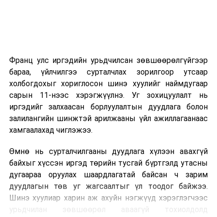
2026 оны 9 дүгээр сарын 14-нөөс танхимаар
үргэлжилнэ.
Оюутны дотуур байр
Франц улс иргэдийн урьдчилсан зөвшөөрөлгүйгээр
2026 оны 9 дүгээр сарын 13-наас оюутнуудыг
бараа, үйлчилгээ сурталчлах зорилгоор утсаар
дотуур байранд оруулж эхэлнэ.
холбогдохыг хориглосон шинэ хуулийг наймдугаар
Сургууль, цэцэрлэгийн үйл ажиллагааны
сарын 11-нээс хэрэгжүүлнэ. Уг зохицуулалт нь
зохицуулалт
иргэдийг залхаасан борлуулалтын дуудлага болон
залилангийн шинжтэй арилжааны үйл ажиллагаанаас
2026 оны 8 дугаар сарын 17–28-ны өдрүүдэд
хамгаалахад чиглэжээ.
нийслэлийн бүх сургууль, цэцэрлэгт ажлын
Өмнө нь сурталчилгааны дуудлага хүлээн авахгүй
байранд элсэлт, бүртгэл болон бусад аливаа
байхыг хүссэн иргэд төрийн тусгай бүртгэлд утасны
арга хэмжээ зохион байгуулахгүй болно.
дугаараа оруулах шаардлагатай байсан ч зарим
дуудлагын төв уг жагсаалтыг үл тоодог байжээ.
Шинэ хуулиар харин аж ахуйн нэгжүүд хэрэглэгчээс
урьдчилан зөвшөөрөл аваагүй тохиолдолд