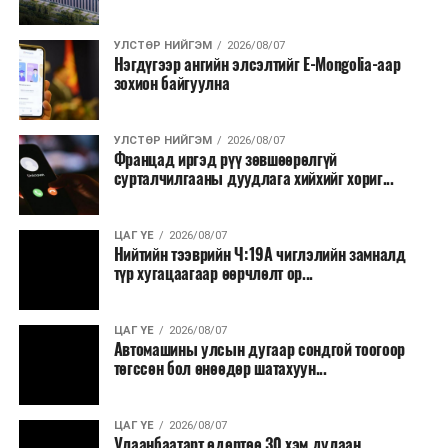
сургалт, дадлага;
УЛСТӨР НИЙГЭМ
2026/08/07
Хуулиар заавал мэдээлэхээс бусад кино,
Нэгдүгээр ангийн элсэлтийг E-Mongolia-аар
контент, хэвлэлийн зардал;
зохион байгуулна
Заавал олгохоос бусад тэтгэмж, урамшуулал.
УЛСТӨР НИЙГЭМ
2026/08/07
Санхүүгийн хэмнэлтийн горимыг 2026 оны
Францад иргэд рүү зөвшөөрөлгүй
арванхоёрдугаар сарын 31 хүртэл мөрдөнө. Харин
сурталчилгааны дуудлага хийхийг хориг...
эрүүл мэндийн салбар уг хэмнэлтийн горимд
хамрагдахгүй бөгөөд цэцэрлэг, сургуулийн хүүхдийн
ЦАГ ҮЕ
2026/08/07
эрт илрүүлэг, вакцинжуулалт, томуу, томуу төст
Нийтийн тээврийн Ч:19А чиглэлийн замналд
өвчний эсрэг арга хэмжээ зэрэг зайлшгүй
түр хугацаагаар өөрчлөлт ор...
шаардлагатай ажлууд төлөвлөгөөний дагуу
үргэлжилнэ гэж Ерөнхий сайд Н.Учрал онцоллоо.
ЦАГ ҮЕ
2026/08/07
Автомашины улсын дугаар сондгой тоогоор
Мөн бүх шатны төсвийн ерөнхийлөн захирагч нарт
төгссөн бол өнөөдөр шатахуун...
салбар бүрдээ урсгал зардлыг 20 хувиар бууруулах,
нөхөн томилгоо хийхгүй байх, аялал, амралт, зугаалга,
ЦАГ ҮЕ
2026/08/07
хамт олны урлаг, спортын арга хэмжээг зохион
Улаанбаатарт өдөртөө 30 хэм дулаан