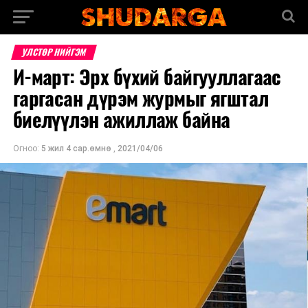
УЛСТӨР НИЙГЭМ
И-март: Эрх бүхий байгууллагаас
гаргасан дүрэм журмыг ягштал
биелүүлэн ажиллаж байна
Огноо:
5 жил 4 сар.өмнө
,
2021/04/06