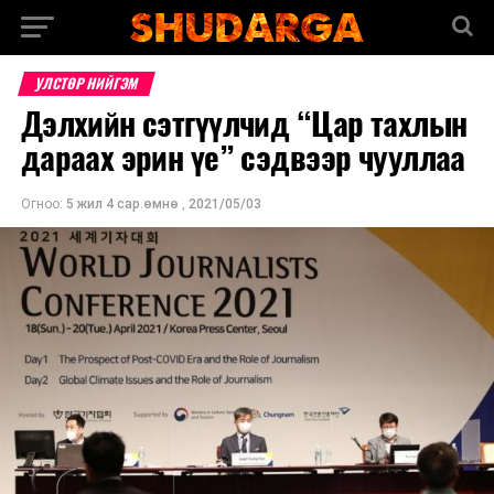
УЛСТӨР НИЙГЭМ
Дэлхийн сэтгүүлчид “Цар тахлын
дараах эрин үе” сэдвээр чууллаа
Огноо:
5 жил 4 сар.өмнө
,
2021/05/03