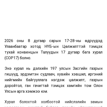
мэдээллийн байгууллага дөрөвдөгч засаглал болохын
хувьд улс орны удирдагчид нөхцөл байдалд ямар
хариу арга хэмжээ авч байгааг үнэн зөвөөр
сурвалжилж, эрдэмтдийн төлөөлөл юуг зөвлөж буй
хараат бусаар г олон нийтэд хүргэх нь энэ
мэргэжлийн хариуцлага, ёс зүйн үүрэг "гэдгийг
санууллаа.
2026 оны 8 дугаар сарын 17-28-ны өдрүүдэд
Улаанбаатар хотод НҮБ-ын Цөлжилттэй тэмцэх
тухай конвенцын Талуудын 17 дугаар бага хурал
(COP17) болно.
Харин хурлын хоёр дахь өдөр Афганистан, БНСУ,
Монгол, Бангладеш, Бахрейн, Сингапур зэрэг улсын
Энэ хурал нь дэлхийн 197 улсын Засгийн газрын
22 илтгэгч "Уур амьсгалын өөрчлөлт дэх олон улсын
гишүүд, эрдэмтэн судлаач, хувийн хэвшил, иргэний
байгууллагуудын хариу арга хэмжээ болон сэтгүүл
нийгмийн байгууллага нэгдэж цөлжилт, газрын
зүйн үүрэг" сэдвээр хуралдсан юм.
доройтол, ган гачигтай тэмцэх хамгийн том Олон
Улсын арга хэмжээ юм.
Зохион байгуулагч байгууллага болох JAK буюу БНСУ-
ын сэтгүүлчдийн холбоо нь энэ жил 57 жилийн ойгоо
Хурал болохтой холбоотой нийслэлийн замын
тэмдэглэж буй бөгөөд 195 хэвлэл мэдээллийн