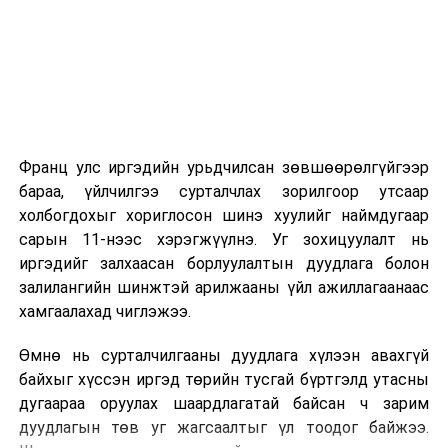
2026 оны 9 дүгээр сарын 1-нээс цахимаар
эхэлнэ.
2026 оны 9 дүгээр сарын 14-нөөс танхимаар
үргэлжилнэ.
Оюутны дотуур байр
Франц улс иргэдийн урьдчилсан зөвшөөрөлгүйгээр
2026 оны 9 дүгээр сарын 13-наас оюутнуудыг
бараа, үйлчилгээ сурталчлах зорилгоор утсаар
дотуур байранд оруулж эхэлнэ.
холбогдохыг хориглосон шинэ хуулийг наймдугаар
Сургууль, цэцэрлэгийн үйл ажиллагааны
сарын 11-нээс хэрэгжүүлнэ. Уг зохицуулалт нь
зохицуулалт
иргэдийг залхаасан борлуулалтын дуудлага болон
залилангийн шинжтэй арилжааны үйл ажиллагаанаас
2026 оны 8 дугаар сарын 17–28-ны өдрүүдэд
хамгаалахад чиглэжээ.
нийслэлийн бүх сургууль, цэцэрлэгт ажлын
Өмнө нь сурталчилгааны дуудлага хүлээн авахгүй
байранд элсэлт, бүртгэл болон бусад аливаа
байхыг хүссэн иргэд төрийн тусгай бүртгэлд утасны
арга хэмжээ зохион байгуулахгүй болно.
дугаараа оруулах шаардлагатай байсан ч зарим
дуудлагын төв уг жагсаалтыг үл тоодог байжээ.