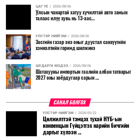
нөхөн томилгоо хийхгүй байх, аялал, амралт, зугаалга,
ЦАГ ҮЕ
2026/08/06
хамт олны урлаг, спортын арга хэмжээг зохион
Улсын чанартай хатуу хучилттай авто замын
байгуулахгүй байх, төрийн албанд шинэ орон тоо бий
талаас илүү хувь нь 13-аас...
болгохгүй байх, эрчим хүчний хэрэглээг хэмнэх, хурал,
сургалтыг цахим хэлбэрт шилжүүлэх, төрийн албан
УЛСТӨР НИЙГЭМ
2026/08/06
хаагчдыг зарим өдрүүдэд цахимаар ажиллуулах арга
Засгийн газар энэ оныг дуустал санхүүгийн
хэмжээг үргэлжлүүлэхийг үүрэг болголоо.
хэмнэлтийн горимд шилжинэ
Төсвийн сахилга бат сайжирч, эдийн засгийн нөхцөл
ШУДАРГА МЭДЭЭ
2026/08/06
байдал хэвийн болсон тохиолдолд эдгээр
Шатахууны импортын гаалийн албан татварыг
хязгаарлалтыг үе шаттайгаар сулруулах юм.
2027 оны хоёрдугаар сарын ...
САНАЛ БОЛГОХ
УЛСТӨР НИЙГЭМ
2024/05/22
Цөлжилттэй тэмцэх тухай НҮБ-ын
конвенцын Гүйцэтгэх нарийн бичгийн
даргыг хүлээн ...