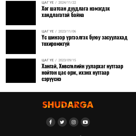
ЦАГ ҮЕ
2024/11/22
Хог шатсан дуудлага нэмэгдэх
хандлагатай байна
ЦАГ ҮЕ
2023/11/06
Үс шинээр үргээлгэх буюу засуулахад
тохиромжгүй
ЦАГ ҮЕ
2023/09/15
Хангай, Хөвсгөлийн уулархаг нутгаар
нойтон цас орж, ихэнх нутгаар
сэрүүснэ