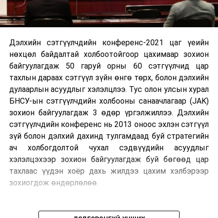
Дэлхийн сэтгүүлчдийн конференс-2021 цаг үеийн
нөхцөл байдалтай холбоотойгоор цахимаар зохион
байгуулагдаж 50 гаруй орны 60 сэтгүүлчид цар
тахлын дараах сэтгүүл зүйн өнгө төрх, болон дэлхийн
дулаарлын асуудлыг хэлэлцлээ. Тус олон улсын хурал
БНСУ-ын сэтгүүлчдийн холбооны санаачлагаар (JAK)
зохион байгуулагдаж 3 өдөр үргэлжиллээ. Дэлхийн
сэтгүүлчдийн конференс нь 2013 оноос эхлэн сэтгүүл
зүй болон дэлхий дахинд тулгамдаад буй стратегийн
ач холбогдолтой чухал сэдвүүдийн асуудлыг
хэлэлцэхээр зохион байгуулагдаж буй бөгөөд цар
тахлаас үүдэн хоёр дахь жилдээ цахим хэлбэрээр
зохиогдож өндөрлөлөө.