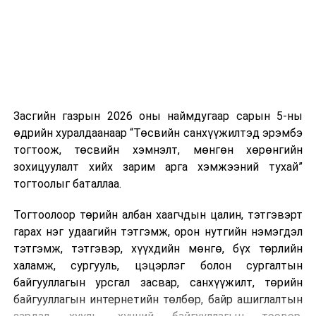
боломжтой. Харин хэрэглэгч өөрөө зөвшөөрсөн,
эсвэл тухайн компанитай өмнө нь гэрээний
харилцаатай бөгөөд шинэ үйлчилгээ санал болгож
буй тохиолдолд хориг үйлчлэхгүй. Иргэд
зөвшөөрөлгүй дуудлагын талаар төрийн цахим
хуудсаар мэдээлэх боломжтой.
Засгийн газрын 2026 оны наймдугаар сарын 5-ны
Шинэ хууль Францын зах зээлд үйлчилдэг гадаадын
өдрийн хуралдаанаар “Төсвийн санхүүжилтэд эрэмбэ
дуудлагын төвүүдэд нөлөөлөхөөр байна. Тухайлбал,
тогтоож, төсвийн хэмнэлт, мөнгөн хөрөнгийн
Мароккогийн дуудлагын төвүүдийн орлогын 80 гаруй
зохицуулалт хийх зарим арга хэмжээний тухай”
хувь Францын зах зээлээс бүрддэг бөгөөд тус улсын
тогтоолыг баталлаа.
40–50 мянган ажлын байр эрсдэлд орж болзошгүйг
Мароккогийн хөдөлмөр эрхлэлтийн сайд мэдэгджээ.
Тогтоолоор төрийн албан хаагчдын цалин, тэтгэвэрт
гарах нэг удаагийн тэтгэмж, орон нутгийн нэмэгдэл
тэтгэмж, тэтгэвэр, хүүхдийн мөнгө, бүх төрлийн
халамж, сургууль, цэцэрлэг болон сургалтын
байгууллагын урсгал засвар, санхүүжилт, төрийн
байгууллагын интернетийн төлбөр, байр ашиглалтын