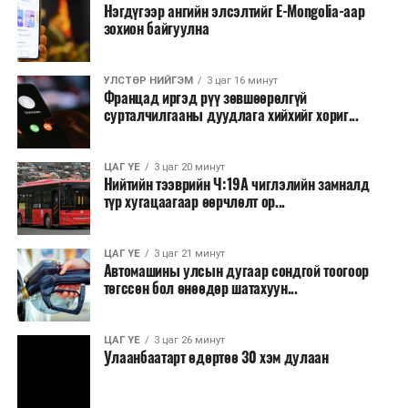
тавилга, автомашин худалдан авах;
Нэгдүгээр ангийн элсэлтийг E-Mongolia-аар
зохион байгуулна
Батлан хамгаалах, хууль зүйн салбараас бусад
сургалт, дадлага;
УЛСТӨР НИЙГЭМ
3 цаг 16 минут
Хуулиар заавал мэдээлэхээс бусад кино,
Францад иргэд рүү зөвшөөрөлгүй
контент, хэвлэлийн зардал;
сурталчилгааны дуудлага хийхийг хориг...
Заавал олгохоос бусад тэтгэмж, урамшуулал.
ЦАГ ҮЕ
3 цаг 20 минут
Санхүүгийн хэмнэлтийн горимыг 2026 оны
Нийтийн тээврийн Ч:19А чиглэлийн замналд
арванхоёрдугаар сарын 31 хүртэл мөрдөнө. Харин
түр хугацаагаар өөрчлөлт ор...
эрүүл мэндийн салбар уг хэмнэлтийн горимд
хамрагдахгүй бөгөөд цэцэрлэг, сургуулийн хүүхдийн
ЦАГ ҮЕ
3 цаг 21 минут
эрт илрүүлэг, вакцинжуулалт, томуу, томуу төст
Автомашины улсын дугаар сондгой тоогоор
өвчний эсрэг арга хэмжээ зэрэг зайлшгүй
төгссөн бол өнөөдөр шатахуун...
шаардлагатай ажлууд төлөвлөгөөний дагуу
үргэлжилнэ гэж Ерөнхий сайд Н.Учрал онцоллоо.
ЦАГ ҮЕ
3 цаг 26 минут
Улаанбаатарт өдөртөө 30 хэм дулаан
Мөн бүх шатны төсвийн ерөнхийлөн захирагч нарт
салбар бүрдээ урсгал зардлыг 20 хувиар бууруулах,