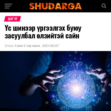
ЦАГ ҮЕ
Үс шинээр үргээлгэх буюу
засуулбал өлзийтэй сайн
Огноо:
5 жил 2 сар.өмнө
,
2021/06/07