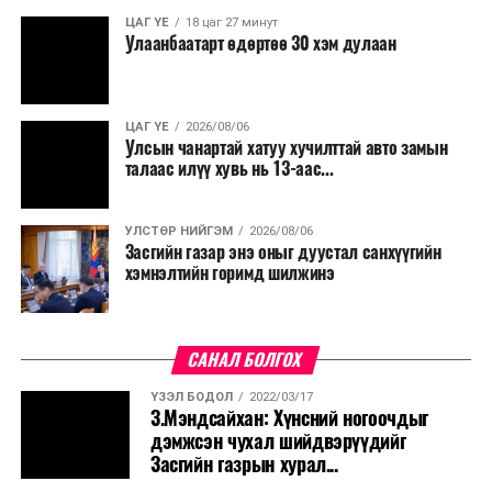
ЦАГ ҮЕ
18 цаг 27 минут
Улаанбаатарт өдөртөө 30 хэм дулаан
ЦАГ ҮЕ
2026/08/06
Улсын чанартай хатуу хучилттай авто замын
талаас илүү хувь нь 13-аас...
УЛСТӨР НИЙГЭМ
2026/08/06
Засгийн газар энэ оныг дуустал санхүүгийн
хэмнэлтийн горимд шилжинэ
САНАЛ БОЛГОХ
ҮЗЭЛ БОДОЛ
2022/03/17
З.Мэндсайхан: Хүнсний ногоочдыг
дэмжсэн чухал шийдвэрүүдийг
Засгийн газрын хурал...