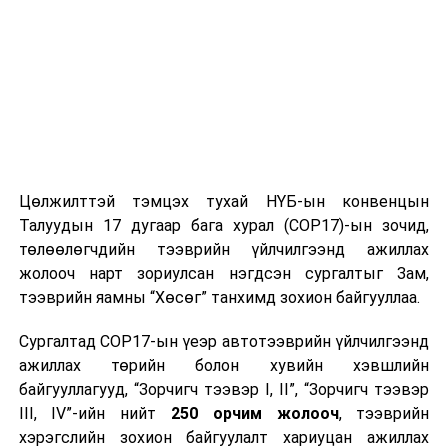
Цөлжилттэй тэмцэх тухай НҮБ-ын конвенцын
Талуудын 17 дугаар бага хурал (COP17)-ын зочид,
төлөөлөгчдийн тээврийн үйлчилгээнд ажиллах
жолооч нарт зориулсан нэгдсэн сургалтыг Зам,
тээврийн яамны “Хөсөг” танхимд зохион байгууллаа.
Сургалтад COP17-ын үеэр автотээврийн үйлчилгээнд
ажиллах төрийн болон хувийн хэвшлийн
байгууллагууд, “Зорчигч тээвэр I, II”, “Зорчигч тээвэр
III, IV”-ийн нийт
250 орчим жолооч
, тээврийн
хэрэгслийн зохион байгуулалт хариуцан ажиллах