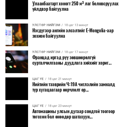
Улаанбаатарт хоногт 250 м³ лаг боловсруулах
үйлдвэр байгуулна
УЛСТӨР НИЙГЭМ
18 цаг 13 минут
Нэгдүгээр ангийн элсэлтийг E-Mongolia-аар
зохион байгуулна
УЛСТӨР НИЙГЭМ
18 цаг 17 минут
Францад иргэд рүү зөвшөөрөлгүй
сурталчилгааны дуудлага хийхийг хориг...
ЦАГ ҮЕ
18 цаг 21 минут
Нийтийн тээврийн Ч:19А чиглэлийн замналд
түр хугацаагаар өөрчлөлт ор...
ЦАГ ҮЕ
18 цаг 23 минут
Автомашины улсын дугаар сондгой тоогоор
төгссөн бол өнөөдөр шатахуун...