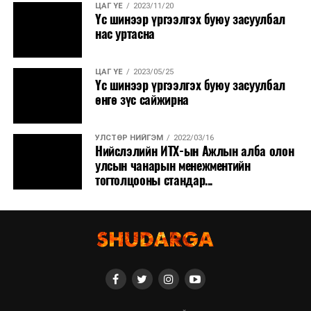
ЦАГ ҮЕ
2023/11/20
Үс шинээр үргээлгэх буюу засуулбал
нас уртасна
ЦАГ ҮЕ
2023/05/25
Үс шинээр үргээлгэх буюу засуулбал
өнгө зүс сайжирна
УЛСТӨР НИЙГЭМ
2022/03/16
Нийслэлийн ИТХ-ын Ажлын алба олон
улсын чанарын менежментийн
тогтолцооны стандар...