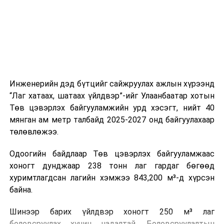
холбогдох байгууллагуудын уялдаа холбоо, аюулгүй
ажиллагааны чиглэлээр жолооч нарыг сургалт, арга
зүйгээр хангаж байна.
Мөн зам тээврийн осол, саатал болон бусад эрсдэл,
онцгой нөхцөл үүссэн үед авах арга хэмжээ, ачаалал
ихтэй нөхцөлд тайван, зөв, шуурхай шийдвэр гаргах,
Инженерийн дэд бүтцийг сайжруулах ажлын хүрээнд
өдөр тутмын ажлын бэлэн байдлыг хангах зэрэг
“Лаг хатаах, шатаах үйлдвэр”-ийг Улаанбаатар хотын
практик ур чадварыг сургалтын хөтөлбөрт тусгажээ.
Төв цэвэрлэх байгууламжийн урд хэсэгт, нийт 40
мянган ам метр талбайд 2025-2027 онд байгуулахаар
Сургалтыг танилцуулах лекц, асуулт-хариулт,
төлөвлөжээ.
жишээнд суурилсан сургалт, багаар ажиллах дасгал,
маршрут болон тээвэрлэлтийн урсгалын зураглалтай
Одоогийн байдлаар Төв цэвэрлэх байгууламжаас
танилцах, онцгой нөхцөлд ажиллах дадлага зэрэг
хоногт дунджаар 238 тонн лаг гардаг бөгөөд
онол, практик хосолсон хэлбэрээр зохион байгуулж
хуримтлагдсан лагийн хэмжээ 843,200 м³-д хүрсэн
байна.
байна.
Сургалтын үеэр COP17 олон улсын бага хурлыг
Шинээр барих үйлдвэр хоногт 250 м³ лаг
зохион байгуулах Үндэсний хорооны Ажлын алба,
боловсруулах хүчин чадалтай. Боловсруулалтын