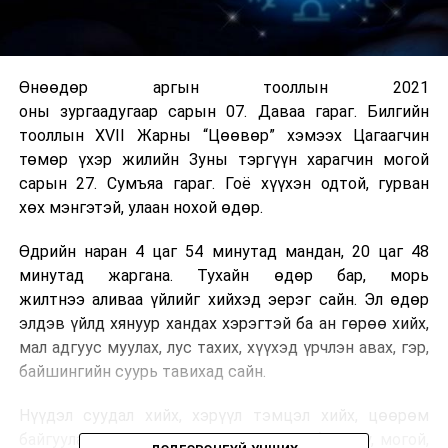
Өнөөдөр аргын тооллын 2021
оны зургаадугаар сарын 07. Даваа гараг. Билгийн
тооллын XVII Жарны “Цөөвөр” хэмээх Цагаагчин
төмөр үхэр жилийн Зуны тэргүүн харагчин могой
сарын 27. Сумъяа гараг. Гоё хүүхэн одтой, гурван
хөх мэнгэтэй, улаан нохой өдөр.
Өдрийн наран 4 цаг 54 минутад мандан, 20 цаг 48
минутад жаргана. Тухайн өдөр бар, морь
жилтнээ аливаа үйлийг хийхэд эерэг сайн. Эл өдөр
элдэв үйлд хянуур хандах хэрэгтэй ба ан гөрөө хийх,
мал адгуус муулах, лус тахих, хүүхэд үрчлэн авах, гэр,
байшингийн суурь тавихад сайн.
Нүүдэл суудал хийх, хэрүүл тэмцэл хийх, цөөрөм
байгуулахад муу. Өдрийн сайн цаг нь бар, луу, могой,