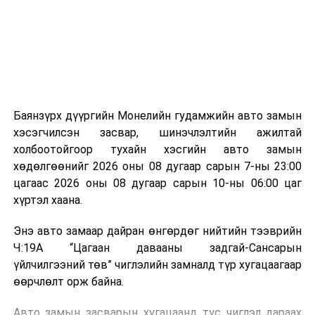
зориулалттай. Лагийг өндөр температурт шатааснаар
эзлэхүүн нь 90 хүртэл хувиар буурч, бактери, вирус
болон бусад өвчин үүсгэгч бичил биетнийг устгах
боломжтой.
Түүнчлэн шаталтын явцад үүсэх дулааныг цахилгаан
болон дулааны эрчим хүч үйлдвэрлэхэд ашиглаж
Баянзүрх дүүргийн Монелийн гудамжийн авто замын
болдог. Зарим технологийн хувьд шаталтын дараа
хэсэгчилсэн засвар, шинэчлэлтийн ажилтай
үлдэх үнснээс фосфор зэрэг ашигт эрдсийг сэргээн
холбоотойгоор тухайн хэсгийн авто замын
авах боломжтой аж.
хөдөлгөөнийг 2026 оны 08 дугаар сарын 7-ны 23:00
цагаас 2026 оны 08 дугаар сарын 10-ны 06:00 цаг
Япон, Герман, Швейцар, Нидерланд, Өмнөд Солонгос
хүртэл хаана.
зэрэг улс лаг хатаах, шатаах технологийг ашиглаж
байна. Тухайлбал, Германд лаг шатаах үйлдвэрээс
Энэ авто замаар дайран өнгөрдөг нийтийн тээврийн
гарсан үнснээс фосфор сэргээн авах технологи
Ч:19А “Цагаан давааны задгай-Сансарын
ашигладаг бол Нидерландад төвлөрсөн лаг
үйлчилгээний төв” чиглэлийн замналд түр хугацаагаар
боловсруулах үйлдвэрүүдээр дулаан, цахилгаан
өөрчлөлт орж байна.
эрчим хүч үйлдвэрлэдэг.
Авто замын засварын хугацаанд тус чиглэл дараах