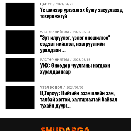
ЦАГ ҮЕ
2021/04/29
Үс шинээр үргээлгэх буюу засуулахад
тохиромжгүй
УЛСТӨР НИЙГЭМ
2023/08/04
"Эрт илрүүлэг, үзлэг оношилгоо"
сэдэвт нийтлэл, нэвтрүүлгийн
уралдаан ...
УЛСТӨР НИЙГЭМ
2023/06/15
УИХ: Өнөөдөр чуулганы нэгдсэн
хуралдаанаар
ҮЗЭЛ БОДОЛ
2024/01/05
Ц.Төрхүү: Нийтийн эзэмшлийн зам,
талбай хогтой, халтиргаатай байвал
тухайн дүүрг...