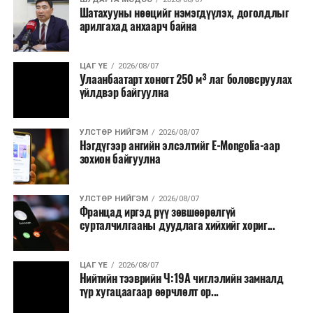
Шатахууны нөөцийг нэмэгдүүлэх, доголдлыг
болон арилжааны банкуудтай хамтран стратегийн
арилгахад анхаарч байна
бүтээгдэхүүний нөөц бүрдүүлэх, хадгалах, түгээх,
борлуулах бүх шатанд цахим төлбөрийн баримт
үйлдэж, бүртгэлийг ил тод болгох юм.
ЦАГ ҮЕ
2026/08/07
Улаанбаатарт хоногт 250 м³ лаг боловсруулах
үйлдвэр байгуулна
2026 оны намар бэлтгэж, 2027 оны хавар худалдаанд
гаргах нөөцийн махны бүрдүүлэлтэд Нийслэлийн
Засаг дарга Б.Пүрэвдагваг онцгойлон анхаарч
УЛСТӨР НИЙГЭМ
2026/08/07
Нэгдүгээр ангийн элсэлтийг E-Mongolia-аар
ажиллахыг Ерөнхий сайд үүрэг болгожээ.
зохион байгуулна
Нөөцийн махыг цахим системд бүртгэснээр мах
бэлтгэлийн явц, нөөцийн үлдэгдэл ил тод болно. Мөн
УЛСТӨР НИЙГЭМ
2026/08/07
хөнгөлөлттэй зээлийг зориулалтын бусаар ашиглах
Францад иргэд рүү зөвшөөрөлгүй
сурталчилгааны дуудлага хийхийг хориг...
явдлыг таслан зогсоох, хүртээмжийг нэмэгдүүлэх,
өрсөлдөөнийг бий болгох боломжтой гэж үзжээ.
ЦАГ ҮЕ
2026/08/07
Иргэд агуулах, үйлдвэрээс махаа шууд худалдан авах,
Нийтийн тээврийн Ч:19А чиглэлийн замналд
түр хугацаагаар өөрчлөлт ор...
малчид системээр дамжуулан бүтээгдэхүүнээ
эцсийн хэрэглэгчид борлуулах боломж бүрдэх юм.