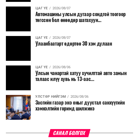
ЦАГ ҮЕ
2026/08/07
Түүнчлэн түлш, улаанбуудай, хүнсний ногооны нөөц
Автомашины улсын дугаар сондгой тоогоор
бүрдүүлэх зоорь, агуулах барих аж ахуйн нэгжүүдэд
төгссөн бол өнөөдөр шатахуун...
хөнгөлөлттэй зээл олгох, цахилгааны хөнгөлөлт
үзүүлэхийг салбарын сайд нарт үүрэг болголоо.
ЦАГ ҮЕ
2026/08/07
Улаанбаатарт өдөртөө 30 хэм дулаан
ЦАГ ҮЕ
2026/08/06
Улсын чанартай хатуу хучилттай авто замын
талаас илүү хувь нь 13-аас...
УЛСТӨР НИЙГЭМ
2026/08/06
Засгийн газар энэ оныг дуустал санхүүгийн
хэмнэлтийн горимд шилжинэ
САНАЛ БОЛГОХ