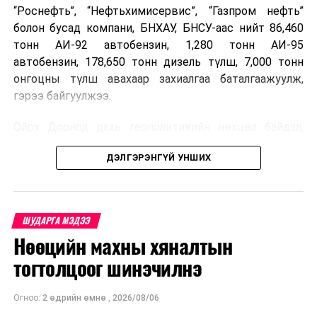
“Роснефть”, “Нефтьхимисервис”, “Газпром нефть”
болон бусад компани, БНХАУ, БНСУ-аас нийт 86,460
тонн АИ-92 автобензин, 1,280 тонн АИ-95
автобензин, 178,650 тонн дизель түлш, 7,000 тонн
онгоцны түлш авахаар захиалгаа баталгаажуулж,
гэрээ байгуулжээ.
Ойрх Дорнод дахь геополитикийн нөхцөл байдал,
Орос, Украины дайнаас шалтгаалсан газрын тосны
ДЭЛГЭРЭНГҮЙ УНШИХ
үнийн өсөлт дэлхийн зах зээлд буураагүй байна.
Үүний улмаас наймдугаар сард хил үнэ тонн тутамд
дахин өсөж, ОХУ болон бусад эх үүсвэрээс худалдан
авах шатахууны үнэ 1,200-2,000 ам.долларт хүрчээ.
ШУДАРГА МЭДЭЭ
Нөөцийн махны хяналтын
Иймд дотоодын зах зээл дэх үнийн өсөлтийг
сааруулахын тулд гаалийн болон онцгой албан
тогтолцоог шинэчилнэ
татварыг тэглэх шаардлага үүссэнийг салбарын сайд
танилцуулсан байна.
Огноо:
2 өдрийн өмнө
,
2026/08/06