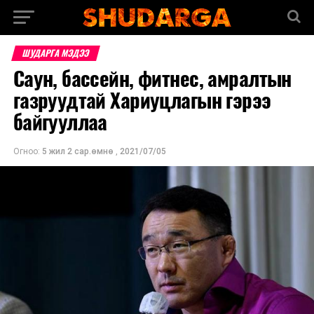
ШУДАРГА МЭДЭЭ
Саун, бассейн, фитнес, амралтын
газруудтай Хариуцлагын гэрээ
байгууллаа
Огноо:
5 жил 2 сар.өмнө
,
2021/07/05