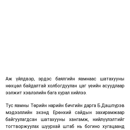
Хариуцлагын гэрээ бол итгэлцэл, ойлголцлын гэрээ”
хэмээн ярилаа. Тэрбээр иргэн, аж ахуйн нэгжүүдийг
хариуцлагатай байж, гэрээгээр хүлээсэн үүргээ
биелүүлэхийг хүссэн. Мөн гэрээнд шаардлагатай
өөрчлөлтүүдийг оруулахыг холбогдох албаныханд
даалгасан юм.
Газрын төлбөрийн тухайд Нийслэлийн Газар зохион
байгуулалтын албаны даргатай уулзаж, үүнийг
шуурхай шийдвэрлэх ямар боломж, бололцоо байгааг
эрэлхийлж, нааштай байдлаар шийдэхэд анхаарч,
шаардлагатай бол Нийслэлийн Засаг даргын
Аж үйлдвэр, эрдэс баялгийн яамнаас шатахууны
зөвлөлийн хурлаар оруулж, хэлэлцүүлнэ гэдгээ
нөхцөл байдалтай холбогдуулан цаг үеийн асуудлаар
илэрхийллээ. Түүнчлэн Хотын даргын хувьд аж ахуйн
ээлжит хэвлэлийн бага хурал хийлээ.
нэгжүүдээ бүх зүйл дээр дэмжин ажиллахаа
илэрхийлж, хариуцлагын гэрээ зөвхөн хариуцлагын
Тус яамны Төрийн нарийн бичгийн дарга Б.Дашпүрэв
тухай ойлголт биш, ойлголцол, итгэлцэл юм гэдгийг
мэдээллийн эхэнд Ерөнхий сайдын захирамжаар
дахин онцлов.
байгуулагдсан шатахууны хангамж, нийлүүлэлтийг
тогтворжуулах шуурхай штаб нь богино хугацаанд