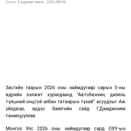
Огноо:
2 өдрийн өмнө
,
2026/08/06
нийлүүлэлтийг тогтворжуулах хүрээнд бусад эх
үүсвэрийг нэмэгдүүлэх чиглэлд анхаарч байна.
Замын-Үүд боомтоор 2000 тонн дизель түлш орж
ирсэн бөгөөд шилжүүлэн ачих ажиллагаа хийгдэж
байна" гэлээ
гэж Аж үйлдвэр, эрдэс баялгийн яамнаас
мэдээллээ.
Засгийн газрын 2026 оны наймдугаар сарын 5-ны
өдрийн ээлжит хуралдаанд “Автобензин, дизель
түлшний онцгой албан татварын тухай” асуудлыг Аж
үйлдвэр, эрдэс баялгийн сайд Г.Дамдинням
танилцууллаа.
Монгол Улс 2026 оны наймдугаар сард ОХУ-ын