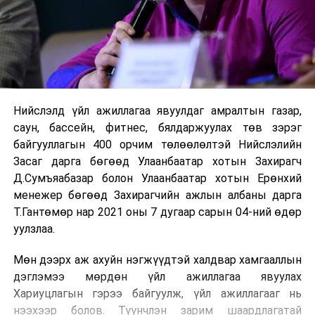
Нийслэлд үйл ажиллагаа явуулдаг амралтын газар,
саун, бассейн, фитнес, бялдаржуулах төв зэрэг
байгууллагын 400 орчим төлөөлөлтэй Нийслэлийн
Засаг дарга бөгөөд Улаанбаатар хотын Захирагч
Д.Сумъяабазар болон Улаанбаатар хотын Ерөнхий
менежер бөгөөд Захирагчийн ажлын албаны дарга
Т.Гантөмөр нар 2021 оны 7 дугаар сарын 04-ний өдөр
уулзлаа.
Мөн дээрх аж ахуйн нэгжүүдтэй халдвар хамгааллын
дэглэмээ мөрдөн үйл ажиллагаа явуулах
Хариуцлагын гэрээ байгуулж, үйл ажиллагааг нь
нээхээр болов. Түүнчлэн зарим шаардлагатай