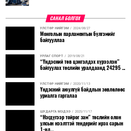
САНАЛ БОЛГОХ
УЛСТӨР НИЙГЭМ
2024/08/27
Монголын парламентын бүлгэмийг
байгууллаа
УРЛАГ СПОРТ
2019/08/21
“Үндэсний төв цэнгэлдэх хүрээлэн”
байгуулах төслийн уралдаанд 24295 ...
УЛСТӨР НИЙГЭМ
2020/11/13
Үндэсний аюулгүй байдлын зөвлөлөөс
уриалга гаргалаа
ШУДАРГА МЭДЭЭ
2025/11/17
“Нэгдүгээр тойрог зам” төслийн олон
улсын нээлттэй тендерийг ирэх сарын
1-нд...