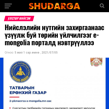
УЛСТӨР НИЙГЭМ
Нийслэлийн нутгийн захиргаанаас
үзүүлж буй төрийн үйлчилгээг e-
mongolia порталд нэвтрүүллээ
Огноо:
5 жил 1 сар.өмнө
,
2021/07/05