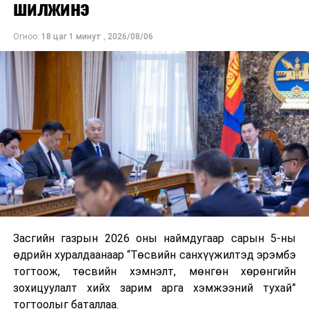
шилжинэ
засаглалыг сайжруулах төсөлтэй хамтран нэмэлтээр
8 байгууллагын 20 үйлчилгээг https://e-mongolia.mn/
Огноо:
18 цаг 1 минут
,
2026/08/06
системд цахим хэлбэрт шилжүүлэн 2021 оны 5
дугаарт сард багтааж хэрэглээнд нэвтрүүлэхээр
бэлтгэл ажлыг ханган ажиллаж байна. Эдгээр 20
үйлчилгээ нь Аж ахуй нэгж байгууллагын авдаг эрэлт
өндөртэй үйлчилгээнүүд юм.
8 байгууллагын 20 үйлчилгээ
№
Хариуцагч төрийн
Төрийн үйлчилгээний
байгууллага
нэр, төрөл
Засгийн газрын 2026 оны наймдугаар сарын 5-ны
өдрийн хуралдаанаар “Төсвийн санхүүжилтэд эрэмбэ
1
НИЙСЛЭЛИЙН
1
Сургалтын
тогтоож, төсвийн хэмнэлт, мөнгөн хөрөнгийн
ТАТВАРЫН ГАЗАР -
төлбөрийн татварын
зохицуулалт хийх зарим арга хэмжээний тухай”
2
хөнгөлөлт,
тогтоолыг баталлаа.