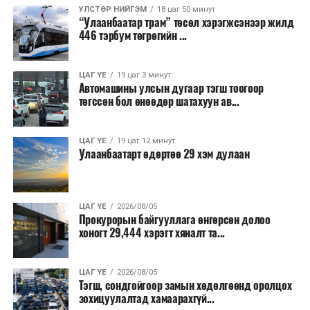
УЛСТӨР НИЙГЭМ
18 цаг 50 минут
“Улаанбаатар трам” төсөл хэрэгжсэнээр жилд
446 тэрбум төгрөгийн ...
ЦАГ ҮЕ
19 цаг 3 минут
Автомашины улсын дугаар тэгш тоогоор
төгссөн бол өнөөдөр шатахуун ав...
ЦАГ ҮЕ
19 цаг 12 минут
Улаанбаатарт өдөртөө 29 хэм дулаан
ЦАГ ҮЕ
2026/08/05
Прокурорын байгууллага өнгөрсөн долоо
хоногт 29,444 хэрэгт хяналт та...
ЦАГ ҮЕ
2026/08/05
Тэгш, сондгойгоор замын хөдөлгөөнд оролцох
зохицуулалтад хамаарахгүй...