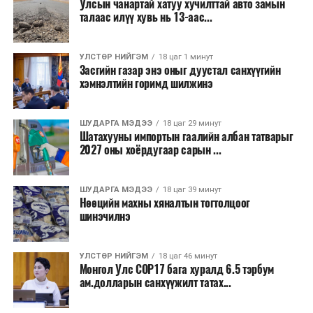
Улсын чанартай хатуу хучилттай авто замын
мэрэгч устгал,
зарцуулдаг байна. Ингэснээр нэг жолооч өдөрт
талаас илүү хувь нь 13-аас...
ариутгалын үйл
8,238.6 төгрөг, жилд 1.7 сая гаруй төгрөгийн
ажиллагаа эрхлэх
шатахууны зардлыг зөвхөн түгжрэлд алддаг аж.
УЛСТӨР НИЙГЭМ
18 цаг 1 минут
тусгай зөвшөөрөл
Засгийн газар энэ оныг дуустал санхүүгийн
“Улаанбаатар трам” төсөл хэрэгжиж, авто замын
(Шинээр олгох,
хэмнэлтийн горимд шилжинэ
ачаалал буурснаар трассын дагуух автомашинуудын
сунгах)
шатахууны хэмнэлт жилд 446 тэрбум төгрөгт хүрэх
ШУДАРГА МЭДЭЭ
18 цаг 29 минут
боломжтой гэсэн тооцоог техник, эдийн засгийн
Шатахууны импортын гаалийн албан татварыг
үндэслэлд тусгажээ.
2027 оны хоёрдугаар сарын ...
Төсөл хэрэгжсэнээр иргэдийн зорчих хугацаа
ШУДАРГА МЭДЭЭ
18 цаг 39 минут
богиносож, түгжрэлээс үүдэлтэй эдийн засгийн
Нөөцийн махны хяналтын тогтолцоог
алдагдал буурахын зэрэгцээ аюулгүй, найдвартай,
шинэчилнэ
тав тухтай, хүртээмжтэй нийтийн тээврийн шинэ
тогтолцоо бүрдэх ач холбогдолтой юм.
УЛСТӨР НИЙГЭМ
18 цаг 46 минут
Монгол Улс COP17 бага хуралд 6.5 тэрбум
ам.долларын санхүүжилт татах...