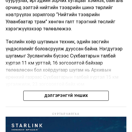
бууруулах, иргэдийн зорчих хугацааг хэмнэх, байгаль
байгууллагуудад
орчинд ээлтэй нийтийн тээврийн шинэ төрлийг
ажлын байрны
нэвтрүүлэх зорилгоор “Нийтийн тээврийн
дүгнэлт гаргах
Улаанбаатар трам” хөнгөн галт тэрэгний төслийг
хэрэгжүүлэхээр төлөвлөжээ.
16
Ахуйн хортон шавьж,
Төслийн хоёр шугамын техник, эдийн засгийн
мэрэгч устгал,
үндэслэлийг боловсруулж дууссан байна. Нэгдүгээр
ариутгалын үйл
шугамыг Зуслангийн бүсээс Сүхбаатарын талбай
ажиллагаа эрхлэх
хүртэл 11 км урттай, 16 зогсоолтой байхаар
байгууллагуудад
төлөвлөсөн бол хоёрдугаар шугам нь Архивын
ажлын байрны
ерөнхий газраас Сүхбаатарын талбай хүртэл 15 км
дүгнэлт олгох
үргэлжилж, 23 зогсоолтой байх юм.
17
Эрүүл мэндийн
ДЭЛГЭРЭНГҮЙ УНШИХ
Төслийг бүрэн хэрэгжүүлснээр цагт 10-12 мянган
чиглэлээр
зорчигч тээвэрлэх хүчин чадал бүрдэж, замын
мэргэжлийн үйл
хөдөлгөөний дундаж хурд 23.6 хувиар нэмэгдэх
СУРТАЛЧИЛГАА
ажиллагаа эрхлэх
тооцоо гарчээ.
тусгай зөвшөөрөл
(Шинээр олгох,
Трамвайн системийг хөгжүүлснээр нийтийн тээвэрт