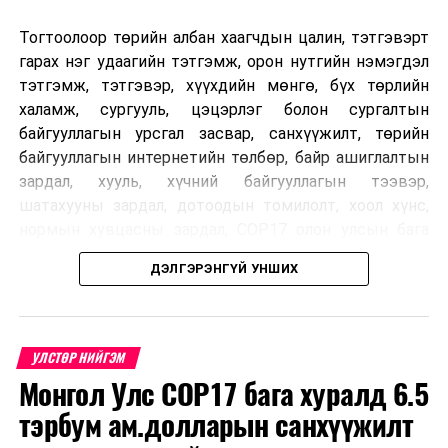
чөлөөлөлт эдлүүлэх
Тогтоолоор төрийн албан хаагчдын цалин, тэтгэвэрт
2
Орон сууцны
гарах нэг удаагийн тэтгэмж, орон нутгийн нэмэгдэл
татварын хөнгөлөлт,
тэтгэмж, тэтгэвэр, хүүхдийн мөнгө, бүх төрлийн
чөлөөлөлт эдлүүлэх
халамж, сургууль, цэцэрлэг болон сургалтын
байгууллагын урсгал засвар, санхүүжилт, төрийн
байгууллагын интернетийн төлбөр, байр ашиглалтын
2
НИЙСЛЭЛИЙН
3
Техникийн
зардал, хууль, хүчний байгууллагын тээвэр,
ТЭЭВРИЙН
оношилгоо,
шатахууны зардал, дотоодын томилолт, хоол хүнс,
ҮЙЛЧИЛГЭЭНИЙ
үйлчилгээ, засварын
нормын хувцасны зардал, COP17 олон улсын бага
ГАЗАР - 5
үйлчилгээ эрхлэх
хурлын зардал, Засгийн газрын өр, орон нутгийн нөөц
зөвшөөрөл
ДЭЛГЭРЭНГҮЙ УНШИХ
хөрөнгийн санхүүжилтийг хэвийн үргэлжлүүлэхээр
шийдвэрлэжээ.
4
Авто тээврийн
хэрэгсэл түүний
Харин дараах зардлыг хязгаарлахаар болсон байна.
сэлбэг хэрэгсэл эд
УЛСТӨР НИЙГЭМ
Үүнд:
ангийн худалдаа
Монгол Улс COP17 бага хуралд 6.5
эрхлэх зөвшөөрөл
тэрбум ам.долларын санхүүжилт
Олон улсын болон Засгийн газрын
шийдвэртэйгээс бусад хурал, зөвлөгөөн, ой,