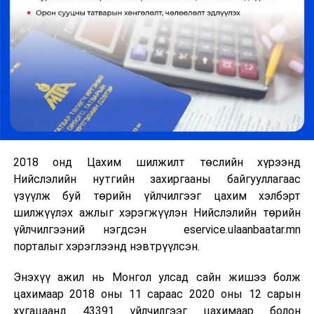
2018 онд Цахим шилжилт төслийн хүрээнд
Нийслэлийн нутгийн захиргааны байгууллагаас
үзүүлж буй төрийн үйлчилгээг цахим хэлбэрт
шилжүүлэх ажлыг хэрэгжүүлэн Нийслэлийн төрийн
үйлчилгээний нэгдсэн eservice.ulaanbaatar.mn
порталыг хэрэглээнд нэвтрүүлсэн.
Энэхүү ажил нь Монгол улсад сайн жишээ болж
цахимаар 2018 оны 11 сараас 2020 оны 12 сарын
хугацаанд 43391 үйлчилгээг цахимаар болон