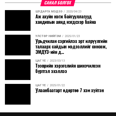
САНАЛ БОЛГОХ
ШУДАРГА МЭДЭЭ
2020/04/23
Аж ахуйн нэгж байгууллагууд
хандивын аянд нэгдсээр байна
УЛСТӨР НИЙГЭМ
2025/01/23
Урьдчилан сэргийлэх эрт илрүүлгийн
талаарх сайдын мэдээллийг сонсож,
ЭМДҮЗ-ийн д...
ЦАГ ҮЕ
2023/03/13
Тээврийн хэрэгслийн шинэчилсэн
бүртгэл эхэллээ
ЦАГ ҮЕ
2025/01/22
Улаанбаатарт өдөртөө 7 хэм хүйтэн