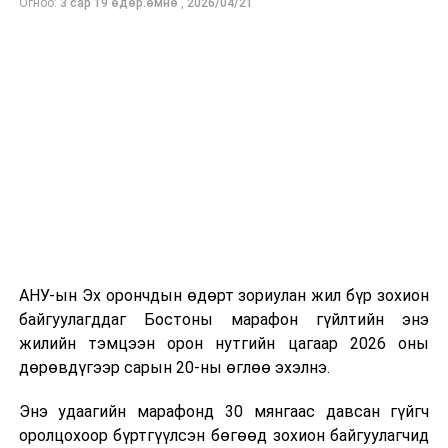
Огноо:
3 сар 19 өдөр.өмнө
,
2026/04/21
бүтээсэн "Зөн дагасан монгол адуу" баримтат киног
долоодугаар сарын 13-нд Дэлхийн адууны өдрөөр
Польш улсын үзэгчдийн хүртээл болгоно.
АНУ-ын Эх орончдын өдөрт зориулан жил бүр зохион
байгуулагддаг Бостоны марафон гүйлтийн энэ
жилийн тэмцээн орон нутгийн цагаар 2026 оны
дөрөвдүгээр сарын 20-ны өглөө эхэлнэ.
Энэ удаагийн марафонд 30 мянгаас давсан гүйгч
оролцохоор бүртгүүлсэн бөгөөд зохион байгуулагчид