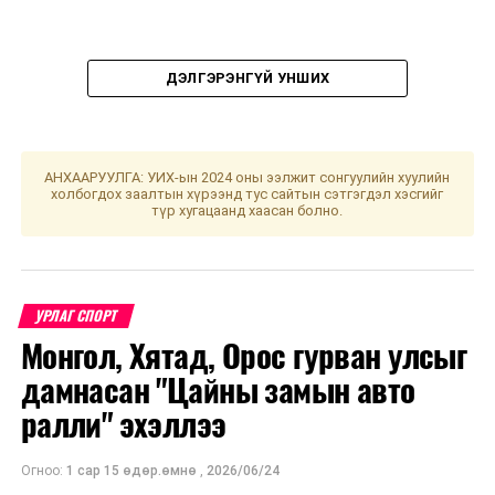
ДЭЛГЭРЭНГҮЙ УНШИХ
АНХААРУУЛГА: УИХ-ын 2024 оны ээлжит сонгуулийн хуулийн
холбогдох заалтын хүрээнд тус сайтын сэтгэгдэл хэсгийг
түр хугацаанд хаасан болно.
УРЛАГ СПОРТ
Монгол, Хятад, Орос гурван улсыг
дамнасан "Цайны замын авто
УНШСАН:
3196
ралли" эхэллээ
ДАРААХ МЭДЭЭ
Улаанбаатарт өнөөдөр ажиллах дархлаажуулалтын
Огноо:
1 сар 15 өдөр.өмнө
,
2026/06/24
цэгүүд