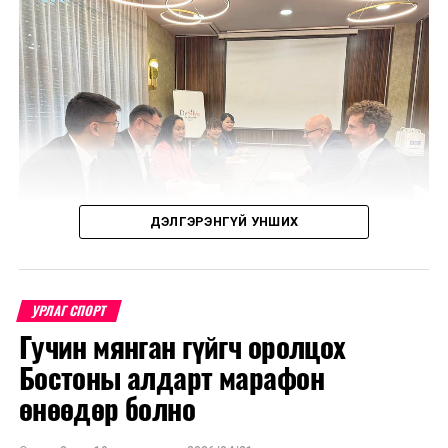
ДЭЛГЭРЭНГҮЙ УНШИХ
УРЛАГ СПОРТ
Гучин мянган гүйгч оролцох
Уулзалтаар Польш болон Монголын өв соёл, ахуй
Бостоны алдарт марафон
амьдрал, үндэстний онцлогийг харуулсан
бүтээлүүдийг солилцохоор боллоо.
өнөөдөр болно
МҮОНТ, "Дэлхийн морьтнууд" төслийн хамтран