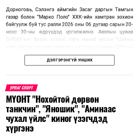
Дорноговь, Сэлэнгэ аймгийн Засаг даргын Тамгын
газар болон "Марко Поло" ХХК-ийн хамтран зохион
байгуулж буй тус ралли 2026 оны 06 дугаар сарын 20-
ноос 30-ны өдрүүдэд үргэлжилнэ. Аяллын цуваа
БНХАУ-ын Эрээн хотоос гарч, манай улсын "Цайны
зам" дагуух зургаан аймгийн нутгаар дамжин ОХУ-ын
Улаан-Үд хотноо барианд орох маршруттай бөгөөд
ДЭЛГЭРЭНГҮЙ УНШИХ
улс тус бүрээс авто спорт сонирхогч тамирчдын 10
автомашин, нийт 75 гаруй хүн бүхий аяллын баг,
хэвлэл мэдээллийн төлөөлөл оролцож байна.
УРЛАГ СПОРТ
МҮОНТ "Нохойтой дөрвөн
Тус автомашинтай брэнд аяллыг зохион байгуулах
танкчин", "Яношик", "Аминаас
шийдвэрийг гурван орны Аялал жуулчлалын сайд
чухал үйлс" киног үзэгчдэд
нарын 2025 онд Дархан-Уул аймагт хийсэн IX
хүргэнэ
уулзалтын үеэр гаргасан бөгөөд энэхүү санаачилгыг
Монголын улсын талаас ийнхүү ажил хэрэг болгож