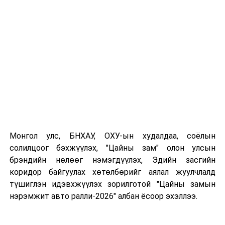
ӨМНӨХ МЭДЭЭ
Худалдааны тухай хуулийн төслийг боловсруулах үүрэг
бүхий ажлын дэд хэсгийн хуралдаан боллоо
Монгол улс, БНХАУ, ОХУ-ын худалдаа, соёлын
солилцоог бэхжүүлэх, "Цайны зам" олон улсын
брэндийн нөлөөг нэмэгдүүлэх, Эдийн засгийн
коридор байгуулах хөтөлбөрийг аялал жуулчлалд
түшиглэн идэвхжүүлэх зорилготой "Цайны замын
нэрэмжит авто ралли-2026" албан ёсоор эхэллээ.