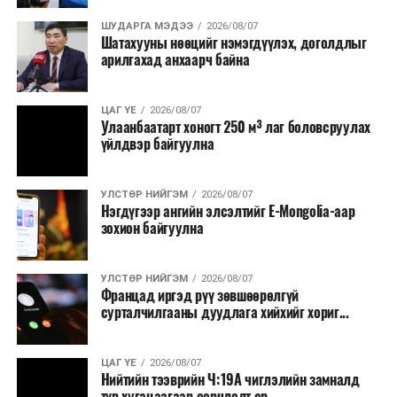
онд зохион байгуулагдсан. Түүнээс хойш жил бүр
тасралтгүй зохион байгуулагдаж ирсэн бөгөөд АНУ-
ШУДАРГА МЭДЭЭ
2026/08/07
Шатахууны нөөцийг нэмэгдүүлэх, доголдлыг
ын Эх орончдын өдөрт зориулан дөрөвдүгээр сарын
арилгахад анхаарч байна
гурав дахь Даваа гаригт уламжлал болгон явуулдаг.
Олон улсын марафоны тэмцээнүүд дундаас нэр
ЦАГ ҮЕ
2026/08/07
Улаанбаатарт хоногт 250 м³ лаг боловсруулах
хүндээрээ тэргүүлэх энэхүү уралдаанд оролцохын
үйлдвэр байгуулна
тулд гүйгчид тодорхой босго хугацаа давсан байх
шаардлагатай нь онцлог юм.
УЛСТӨР НИЙГЭМ
2026/08/07
Нэгдүгээр ангийн элсэлтийг E-Mongolia-аар
зохион байгуулна
УЛСТӨР НИЙГЭМ
2026/08/07
Францад иргэд рүү зөвшөөрөлгүй
сурталчилгааны дуудлага хийхийг хориг...
ЦАГ ҮЕ
2026/08/07
Нийтийн тээврийн Ч:19А чиглэлийн замналд
түр хугацаагаар өөрчлөлт ор...