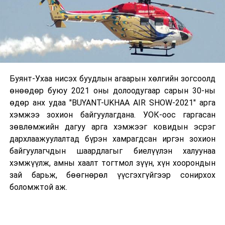
Буянт-Ухаа нисэх буудлын агаарын хөлгийн зогсоолд
өнөөдөр буюу 2021 оны долоодугаар сарын 30-ны
өдөр анх удаа "BUYANT-UKHAA AIR SHOW-2021" арга
хэмжээ зохион байгуулагдана. УОК-оос гаргасан
зөвлөмжийн дагуу арга хэмжээг ковидын эсрэг
дархлаажуулалтад бүрэн хамрагдсан иргэн зохион
байгуулагчдын шаардлагыг биелүүлэн халуунаа
хэмжүүлж, амны хаалт тогтмол зүүн, хүн хоорондын
зай барьж, бөөгнөрөл үүсгэхгүйгээр сонирхох
боломжтой аж.