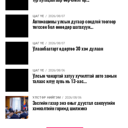
ЦАГ ҮЕ
2026/08/07
Автомашины улсын дугаар сондгой тоогоор
төгссөн бол өнөөдөр шатахуун...
ЦАГ ҮЕ
2026/08/07
Улаанбаатарт өдөртөө 30 хэм дулаан
ЦАГ ҮЕ
2026/08/06
Улсын чанартай хатуу хучилттай авто замын
талаас илүү хувь нь 13-аас...
УЛСТӨР НИЙГЭМ
2026/08/06
Засгийн газар энэ оныг дуустал санхүүгийн
хэмнэлтийн горимд шилжинэ