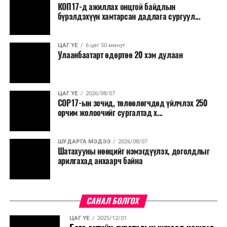
КОП17-д ажиллах онцгой байдлын
хүсэлтийг түргэн шийдвэрлэх, шатахууны
бүрэлдэхүүн хамтарсан дадлага сургуул...
нийлүүлэлтийн тогтвортой байдлыг хангахыг
холбогдох сайд нарт үүрэг болголоо.
ЦАГ ҮЕ
6 цаг 50 минут
Улаанбаатарт өдөртөө 20 хэм дулаан
ЦАГ ҮЕ
2026/08/07
COP17-ын зочид, төлөөлөгчдөд үйлчлэх 250
орчим жолоочийг сургалтад х...
ШУДАРГА МЭДЭЭ
2026/08/07
Шатахууны нөөцийг нэмэгдүүлэх, доголдлыг
арилгахад анхаарч байна
САНАЛ БОЛГОХ
ЦАГ ҮЕ
2025/12/01