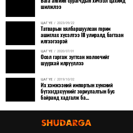
Бага ангийн сурагчдын хичээл цахимд
шилжлээ
ЦАГ ҮЕ
2023/09/22
Татварын хялбаршуулсан горим
ашиглах хүсэлтээ III улиралд багтаан
илгээгээрэй
ЦАГ ҮЕ
2020/07/01
Осол гаргаж зугтсан жолоочийг
шуурхай илрүүллээ
ЦАГ ҮЕ
2019/10/02
Их хэмжээний импортын хүнсний
бүтээгдэхүүнийг зориулалтын бус
байранд хадгалж ба...