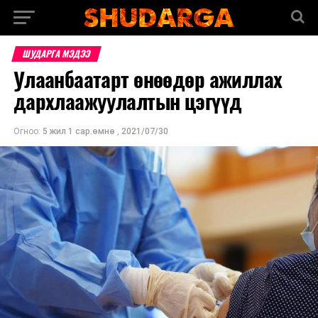
ШУДАРГА МЭДЭЭ
Улаанбаатарт өнөөдөр ажиллах
дархлаажуулалтын цэгүүд
Огноо:
5 жил 1 сар.өмнө
,
2021/07/30