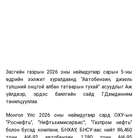
ирсэн бөгөөд шилжүүлэн ачих ажиллагаа хийгдэж
байна" гэлээ
гэж Аж үйлдвэр, эрдэс баялгийн яамнаас
мэдээллээ.
Засгийн газрын 2026 оны наймдугаар сарын 5-ны
өдрийн ээлжит хуралдаанд “Автобензин, дизель
түлшний онцгой албан татварын тухай” асуудлыг Аж
үйлдвэр, эрдэс баялгийн сайд Г.Дамдинням
танилцууллаа.
Монгол Улс 2026 оны наймдугаар сард ОХУ-ын
“Роснефть”, “Нефтьхимисервис”, “Газпром нефть”
болон бусад компани, БНХАУ, БНСУ-аас нийт 86,460
тонн АИ-92 автобензин, 1,280 тонн АИ-95