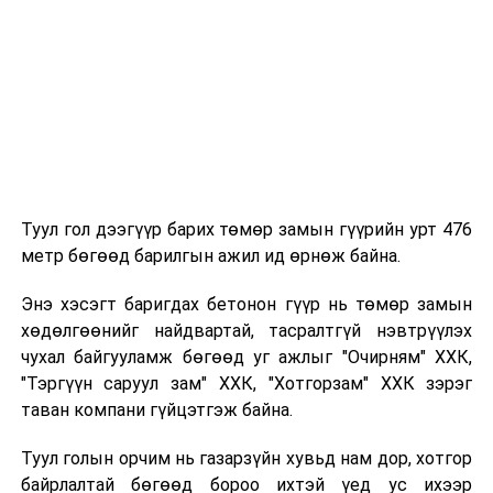
Туул гол дээгүүр барих төмөр замын гүүрийн урт 476
метр бөгөөд барилгын ажил ид өрнөж байна.
Энэ хэсэгт баригдах бетонон гүүр нь төмөр замын
хөдөлгөөнийг найдвартай, тасралтгүй нэвтрүүлэх
чухал байгууламж бөгөөд уг ажлыг "Очирням" ХХК,
"Тэргүүн саруул зам" ХХК, "Хотгорзам" ХХК зэрэг
таван компани гүйцэтгэж байна.
Туул голын орчим нь газарзүйн хувьд нам дор, хотгор
байрлалтай бөгөөд бороо ихтэй үед ус ихээр