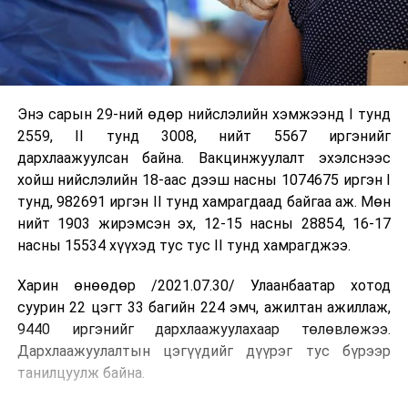
Энэ сарын 29-ний өдөр
нийслэлийн хэмжээнд I тунд
2559, II тунд 3008, нийт 5567 иргэнийг
дархлаажуулсан байна. Вакцинжуулалт эхэлснээс
хойш нийслэлийн 18-аас дээш насны 1074675 иргэн I
тунд, 982691 иргэн II тунд хамрагдаад байгаа аж. Мөн
нийт 1903 жирэмсэн эх, 12-15 насны 28854, 16-17
насны 15534 хүүхэд тус тус II тунд хамрагджээ.
Харин өнөөдөр /2021.07.30/ Улаанбаатар хотод
суурин 22 цэгт 33 багийн 224 эмч, ажилтан ажиллаж,
9440 иргэнийг дархлаажуулахаар төлөвлөжээ.
Дархлаажуулалтын цэгүүдийг дүүрэг тус бүрээр
танилцуулж байна.