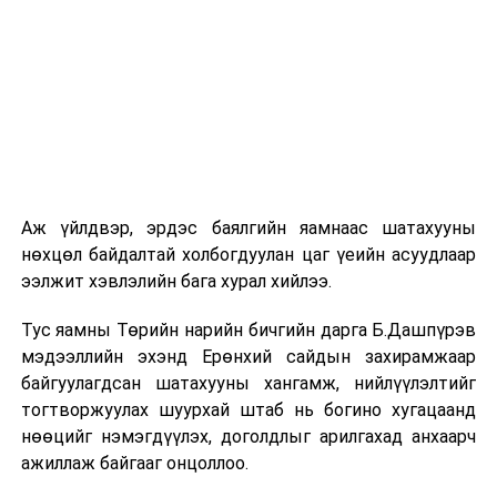
Компанийн удирдлагуудын мэдээлснээр газарзүйн
хүндрэлтэй нөхцөлд ажиллаж байгаа ч шаардлагатай
инженерийн шийдлийг хэрэгжүүлж, дам нуруу
угсралтын ажлыг төлөвлөсөн хугацаанд дуусгахаар
хичээн ажиллаж байна гэв
гэж Зам, тээврийн яамнаас
мэдээллээ.
Аж үйлдвэр, эрдэс баялгийн яамнаас шатахууны
нөхцөл байдалтай холбогдуулан цаг үеийн асуудлаар
ээлжит хэвлэлийн бага хурал хийлээ.
Тус яамны Төрийн нарийн бичгийн дарга Б.Дашпүрэв
мэдээллийн эхэнд Ерөнхий сайдын захирамжаар
байгуулагдсан шатахууны хангамж, нийлүүлэлтийг
тогтворжуулах шуурхай штаб нь богино хугацаанд
нөөцийг нэмэгдүүлэх, доголдлыг арилгахад анхаарч
ажиллаж байгааг онцоллоо.