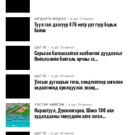
аас шаардлагатай түлш, шатахуун нийлүүлэхээр
тохиролцсон байна.
ШУДАРГА МЭДЭЭ
6 цаг 13 минут
Туул гол дээгүүр 476 метр урт гүүр барьж
Тэрбээр шатахууны нөөц, түгээлтийн мэдээллийг
байна
иргэдэд ил тод хүргэж, 33 жилийн дараа анх удаа
хэрэгжиж буй шатахуун нөөцлөх 22 сав, агуулахын
барилгын ажлын явцыг Засгийн газар болон олон
ЦАГ ҮЕ
6 цаг 25 минут
Сарьсан багваахайтай холбоотой дуудлагыг
нийтэд тогтмол мэдээлэхийг үүрэг болгожээ.
Нийслэлийн байгаль орчны га...
“Газрын тосны бүтээгдэхүүний хомсдолоос
сэргийлэх талаар авах зарим арга хэмжээний тухай”
ЦАГ ҮЕ
6 цаг 35 минут
Улсын дугаарын тэгш, сондгойгоор ангилан
Засгийн газрын тогтоолоор бүх төрлийн шатахууны
хөдөлгөөнд оролцуулах зохиц...
импортын гаалийн албан татварыг 2027 оны
хоёрдугаар сарын 1 хүртэл тэг хувиар тогтоолоо.
УЛСТӨР НИЙГЭМ
6 цаг 39 минут
Мөн газрын тосны бүтээгдэхүүн, шатахууныг хилээр
Нарантуул, Дүнжингарав, Шинэ 100 айл
худалдааны төвүүдийн авто зогсо...
шуурхай нэвтрүүлэх, тээвэрлэх, буулгах, гадаад
вагонцистерний ашиглалтын төлбөр, хураамжийг
хөнгөвчлөх, шаардлага хангасан зөвшөөрлийн
ЦАГ ҮЕ
6 цаг 42 минут