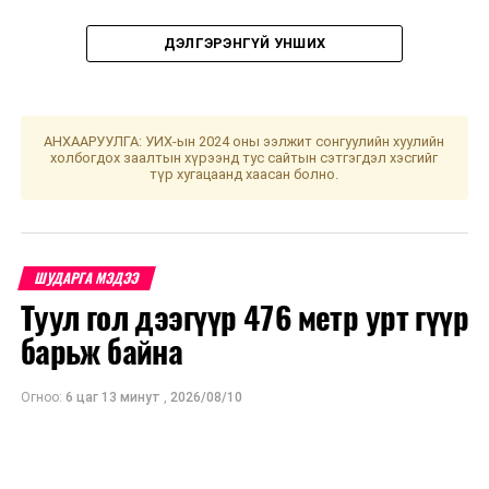
ДЭЛГЭРЭНГҮЙ УНШИХ
АНХААРУУЛГА: УИХ-ын 2024 оны ээлжит сонгуулийн хуулийн
холбогдох заалтын хүрээнд тус сайтын сэтгэгдэл хэсгийг
түр хугацаанд хаасан болно.
ШУДАРГА МЭДЭЭ
Туул гол дээгүүр 476 метр урт гүүр
барьж байна
УНШСАН:
2680
ДАРААХ МЭДЭЭ
Огноо:
6 цаг 13 минут
,
2026/08/10
Улаанбаатарт өдөртөө 24 хэм дулаан
ӨМНӨХ МЭДЭЭ
Буянт-Ухаа нисэх буудалд "Buyant-Ukhaa Air Show-
2021" арга хэмжээ болно