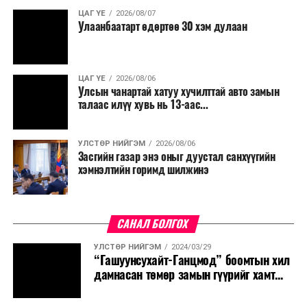
ЦАГ ҮЕ
2026/08/07
Улаанбаатарт өдөртөө 30 хэм дулаан
ЦАГ ҮЕ
2026/08/06
Улсын чанартай хатуу хучилттай авто замын
талаас илүү хувь нь 13-аас...
УЛСТӨР НИЙГЭМ
2026/08/06
Засгийн газар энэ оныг дуустал санхүүгийн
хэмнэлтийн горимд шилжинэ
САНАЛ БОЛГОХ
УЛСТӨР НИЙГЭМ
2024/03/29
“Гашуунсухайт-Ганцмод” боомтын хил
дамнасан төмөр замын гүүрийг хамт...