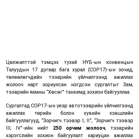
Цөлжилттэй тэмцэх тухай НҮБ-ын конвенцын
Талуудын 17 дугаар бага хурал (COP17)-ын зочид,
төлөөлөгчдийн тээврийн үйлчилгээнд ажиллах
жолооч нарт зориулсан нэгдсэн сургалтыг Зам,
тээврийн яамны “Хөсөг” танхимд зохион байгууллаа.
Сургалтад COP17-ын үеэр автотээврийн үйлчилгээнд
ажиллах төрийн болон хувийн хэвшлийн
байгууллагууд, “Зорчигч тээвэр I, II”, “Зорчигч тээвэр
III, IV”-ийн нийт
250 орчим жолооч
, тээврийн
хэрэгслийн зохион байгуулалт хариуцан ажиллах