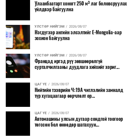
Улаанбаатарт хоногт 250 м³ лаг боловсруулах
үйлдвэр байгуулна
УЛСТӨР НИЙГЭМ
2026/08/07
Нэгдүгээр ангийн элсэлтийг E-Mongolia-аар
зохион байгуулна
УЛСТӨР НИЙГЭМ
2026/08/07
Францад иргэд рүү зөвшөөрөлгүй
сурталчилгааны дуудлага хийхийг хориг...
ЦАГ ҮЕ
2026/08/07
Нийтийн тээврийн Ч:19А чиглэлийн замналд
түр хугацаагаар өөрчлөлт ор...
ЦАГ ҮЕ
2026/08/07
Автомашины улсын дугаар сондгой тоогоор
төгссөн бол өнөөдөр шатахуун...