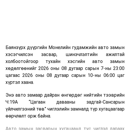
зориулалттай. Лагийг өндөр температурт шатааснаар
эзлэхүүн нь 90 хүртэл хувиар буурч, бактери, вирус
болон бусад өвчин үүсгэгч бичил биетнийг устгах
боломжтой.
Түүнчлэн шаталтын явцад үүсэх дулааныг цахилгаан
болон дулааны эрчим хүч үйлдвэрлэхэд ашиглаж
Баянзүрх дүүргийн Монелийн гудамжийн авто замын
болдог. Зарим технологийн хувьд шаталтын дараа
хэсэгчилсэн засвар, шинэчлэлтийн ажилтай
үлдэх үнснээс фосфор зэрэг ашигт эрдсийг сэргээн
холбоотойгоор тухайн хэсгийн авто замын
авах боломжтой аж.
хөдөлгөөнийг 2026 оны 08 дугаар сарын 7-ны 23:00
цагаас 2026 оны 08 дугаар сарын 10-ны 06:00 цаг
Япон, Герман, Швейцар, Нидерланд, Өмнөд Солонгос
хүртэл хаана.
зэрэг улс лаг хатаах, шатаах технологийг ашиглаж
байна. Тухайлбал, Германд лаг шатаах үйлдвэрээс
Энэ авто замаар дайран өнгөрдөг нийтийн тээврийн
гарсан үнснээс фосфор сэргээн авах технологи
Ч:19А “Цагаан давааны задгай-Сансарын
ашигладаг бол Нидерландад төвлөрсөн лаг
үйлчилгээний төв” чиглэлийн замналд түр хугацаагаар
боловсруулах үйлдвэрүүдээр дулаан, цахилгаан
өөрчлөлт орж байна.
эрчим хүч үйлдвэрлэдэг.
Авто замын засварын хугацаанд тус чиглэл дараах