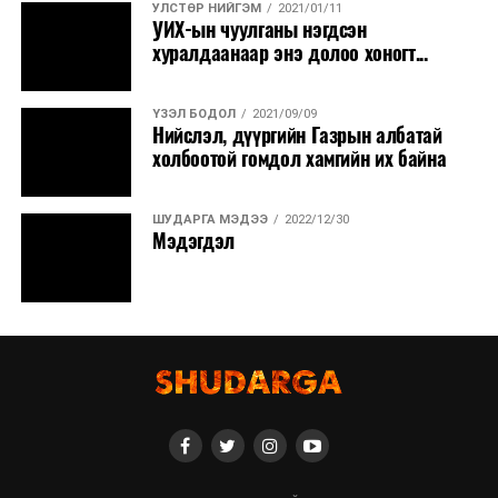
УЛСТӨР НИЙГЭМ
2021/01/11
УИХ-ын чуулганы нэгдсэн
хуралдаанаар энэ долоо хоногт...
ҮЗЭЛ БОДОЛ
2021/09/09
Нийслэл, дүүргийн Газрын албатай
холбоотой гомдол хамгийн их байна
ШУДАРГА МЭДЭЭ
2022/12/30
Мэдэгдэл