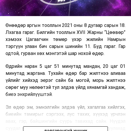
Өнөөдөр аргын тооллын 2021 оны 8 дугаар сарын 18.
Лхагва гараг. Билгийн тооллын XVII Жарны “Цөөвөр”
хэмээх Цагаагчин төмөр үхэр жилийн Намрын
тэргүүн улаан бич сарын шинийн 11. Буд гараг. Гар
одтой, гурван хөх мэнгэтэй шар нохой өдөр.
Өдрийн наран 5 цаг 51 минутад мандан, 20 цаг 01
минутад жаргана. Тухайн өдөр бар жилтнээ аливаа
үйлийг хийхэд эерэг сайн ба могой, морь жилтнээ
сөрөг муу нөлөөтэй тул элдэв үйлд хянамгай хандаж,
биеэ энхрийлүүштэй.
Эл өдөр эм, эмнэлгийн элдэв үйл, хагалгаа хийлгэх,
биеийн тамирыг сэргээх, лус тахих, хүүхэд үрчлэн
авах, гэр, байшингийн суурь тавихад сайн. Нүүдэл
суудал хийх, хэрүүл тэмцэл хийх, цөөрөм байгуулахад