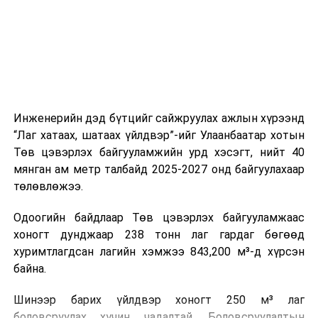
холбогдох байгууллагуудын уялдаа холбоо, аюулгүй
ажиллагааны чиглэлээр жолооч нарыг сургалт, арга
зүйгээр хангаж байна.
Мөн зам тээврийн осол, саатал болон бусад эрсдэл,
онцгой нөхцөл үүссэн үед авах арга хэмжээ, ачаалал
ихтэй нөхцөлд тайван, зөв, шуурхай шийдвэр гаргах,
Инженерийн дэд бүтцийг сайжруулах ажлын хүрээнд
өдөр тутмын ажлын бэлэн байдлыг хангах зэрэг
“Лаг хатаах, шатаах үйлдвэр”-ийг Улаанбаатар хотын
практик ур чадварыг сургалтын хөтөлбөрт тусгажээ.
Төв цэвэрлэх байгууламжийн урд хэсэгт, нийт 40
мянган ам метр талбайд 2025-2027 онд байгуулахаар
Сургалтыг танилцуулах лекц, асуулт-хариулт,
төлөвлөжээ.
жишээнд суурилсан сургалт, багаар ажиллах дасгал,
маршрут болон тээвэрлэлтийн урсгалын зураглалтай
Одоогийн байдлаар Төв цэвэрлэх байгууламжаас
танилцах, онцгой нөхцөлд ажиллах дадлага зэрэг
хоногт дунджаар 238 тонн лаг гардаг бөгөөд
онол, практик хосолсон хэлбэрээр зохион байгуулж
хуримтлагдсан лагийн хэмжээ 843,200 м³-д хүрсэн
байна.
байна.
Сургалтын үеэр COP17 олон улсын бага хурлыг
Шинээр барих үйлдвэр хоногт 250 м³ лаг
зохион байгуулах Үндэсний хорооны Ажлын алба,
боловсруулах хүчин чадалтай. Боловсруулалтын