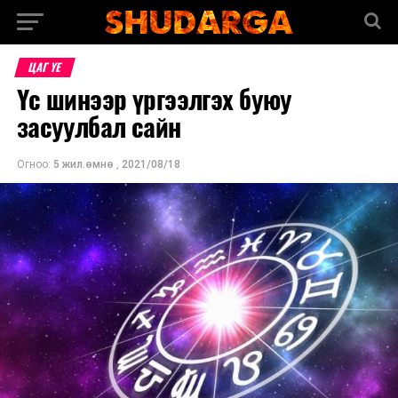
ЦАГ ҮЕ
Үс шинээр үргээлгэх буюу
засуулбал сайн
Огноо:
5 жил.өмнө
,
2021/08/18