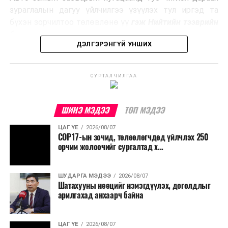
Ийнхүү лаг хатаах, шатаах технологийг лагийн
зураглалын дагуу үйлчилгээ үзүүлэх тул иргэд та
эзлэхүүнийг бууруулахын зэрэгцээ эрчим хүч
бүхэн зорчилтоо төлөвлөнө үү
гэж Нийтийн тээврийн
үйлдвэрлэх, нөөцийг дахин ашиглах чиглэлээр олон
бодлогын газраас мэдээллээ.
улсад өргөн ашиглаж байна.
ДЭЛГЭРЭНГҮЙ УНШИХ
СУРТАЛЧИЛГАА
ШИНЭ МЭДЭЭ
ТОП МЭДЭЭ
ЦАГ ҮЕ
2026/08/07
COP17-ын зочид, төлөөлөгчдөд үйлчлэх 250
орчим жолоочийг сургалтад х...
ШУДАРГА МЭДЭЭ
2026/08/07
Шатахууны нөөцийг нэмэгдүүлэх, доголдлыг
арилгахад анхаарч байна
ЦАГ ҮЕ
2026/08/07