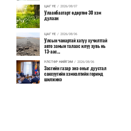
ЦАГ ҮЕ
2026/08/07
Улаанбаатарт өдөртөө 30 хэм
дулаан
ЦАГ ҮЕ
2026/08/06
Улсын чанартай хатуу хучилттай
авто замын талаас илүү хувь нь
13-аас...
УЛСТӨР НИЙГЭМ
2026/08/06
Засгийн газар энэ оныг дуустал
санхүүгийн хэмнэлтийн горимд
шилжинэ