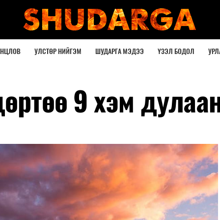
ОНЦЛОВ
УЛСТӨР НИЙГЭМ
ШУДАРГА МЭДЭЭ
ҮЗЭЛ БОДОЛ
УРЛ
дөртөө 9 хэм дулаа