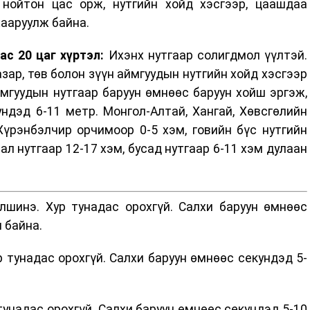
 нойтон цас орж, нутгийн хойд хэсгээр, цаашдаа
хааруулж байна.
ас 20 цаг хүртэл:
Ихэнх нутгаар солигдмол үүлтэй.
зар, төв болон зүүн аймгуудын нутгийн хойд хэсгээр
ймгуудын нутгаар баруун өмнөөс баруун хойш эргэж,
ндэд 6-11 метр. Монгол-Алтай, Хангай, Хөвсгөлийн
 Хүрэнбэлчир орчимоор 0-5 хэм, говийн бүс нутгийн
л нутгаар 12-17 хэм, бусад нутгаар 6-11 хэм дулаан
лшинэ. Хур тунадас орохгүй. Салхи баруун өмнөөс
н байна.
 тунадас орохгүй. Салхи баруун өмнөөс секундэд 5-
тунадас орохгүй. Салхи баруун өмнөөс секундэд 5-10