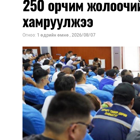
250 орчим жолоочи
хамруулжээ
Огноо:
1 өдрийн өмнө
,
2026/08/07