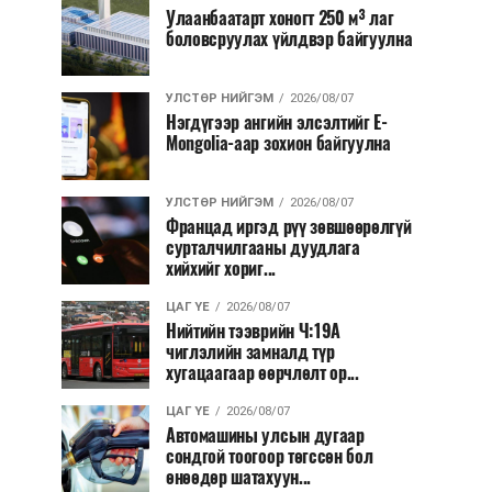
Улаанбаатарт хоногт 250 м³ лаг
боловсруулах үйлдвэр байгуулна
УЛСТӨР НИЙГЭМ
2026/08/07
Нэгдүгээр ангийн элсэлтийг E-
Mongolia-аар зохион байгуулна
УЛСТӨР НИЙГЭМ
2026/08/07
Францад иргэд рүү зөвшөөрөлгүй
сурталчилгааны дуудлага
хийхийг хориг...
ЦАГ ҮЕ
2026/08/07
Нийтийн тээврийн Ч:19А
чиглэлийн замналд түр
хугацаагаар өөрчлөлт ор...
ЦАГ ҮЕ
2026/08/07
Автомашины улсын дугаар
сондгой тоогоор төгссөн бол
өнөөдөр шатахуун...