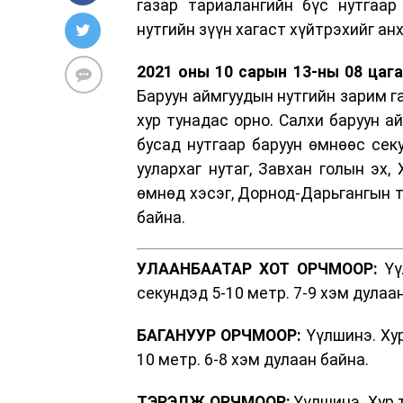
газар тариалангийн бүс нутгаар
нутгийн зүүн хагаст хүйтрэхийг ан
2021 оны 10 сарын 13-ны 08 цага
Баруун аймгуудын нутгийн зарим га
хур тунадас орно. Салхи баруун а
бусад нутгаар баруун өмнөөс секу
уулархаг нутаг, Завхан голын эх,
өмнөд хэсэг, Дорнод-Дарьгангын та
байна.
УЛААНБААТАР ХОТ ОРЧМООР:
Үү
секундэд 5-10 метр. 7-9 хэм дулаа
БАГАНУУР ОРЧМООР:
Үүлшинэ. Хур
10 метр. 6-8 хэм дулаан байна.
ТЭРЭЛЖ ОРЧМООР:
Үүлшинэ. Хур 