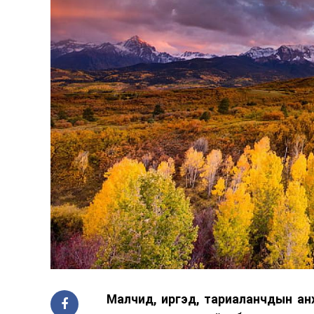
Малч­ид, иргэд, тариаланчдын ан