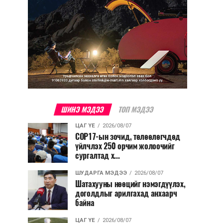
ШИНЭ МЭДЭЭ
ТОП МЭДЭЭ
ЦАГ ҮЕ
2026/08/07
COP17-ын зочид, төлөөлөгчдөд
үйлчлэх 250 орчим жолоочийг
сургалтад х...
ШУДАРГА МЭДЭЭ
2026/08/07
Шатахууны нөөцийг нэмэгдүүлэх,
доголдлыг арилгахад анхаарч
байна
ЦАГ ҮЕ
2026/08/07