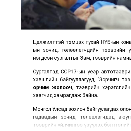
Цөлжилттэй тэмцэх тухай НҮБ-ын конв
ын зочид, төлөөлөгчдийн тээврийн 
нэгдсэн сургалтыг Зам, тээврийн яамны
Сургалтад COP17-ын үеэр автотээври
хэвшлийн байгууллагууд, “Зорчигч тээвэ
орчим жолооч
, тээврийн хэрэгслий
хаагчид хамрагдаж байна.
Монгол Улсад зохион байгуулагдах оло
гадаадын зочид, төлөөлөгчдөд аюул
тээврийн үйлчилгээ үзүүлэх бэлтгэлийг