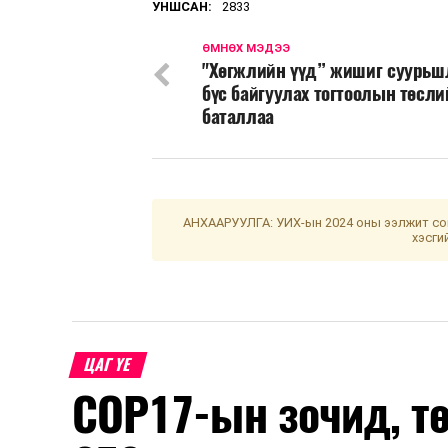
УНШСАН:
2833
ӨМНӨХ МЭДЭЭ
"Хөгжлийн үүд” жишиг суурь
бүс байгуулах тогтоолын төсли
баталлаа
АНХААРУУЛГА: УИХ-ын 2024 оны ээлжит сон
хэсги
ЦАГ ҮЕ
COP17-ын зочид, т