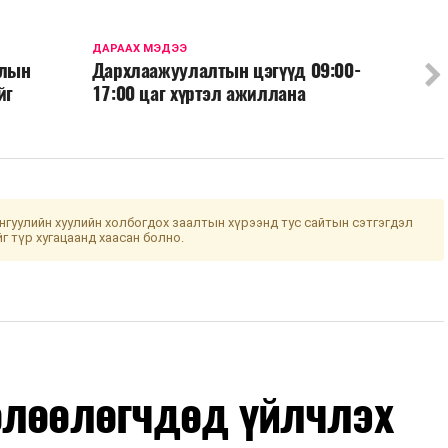
ДАРААХ МЭДЭЭ
шлын
Дархлаажуулалтын цэгүүд 09:00-
йг
17:00 цаг хүртэл ажиллана
гуулийн хуулийн холбогдох заалтын хүрээнд тус сайтын сэтгэгдэл
йг түр хугацаанд хаасан болно.
өлөөлөгчдөд үйлчлэх