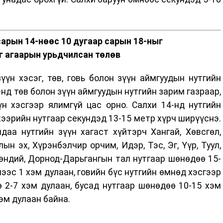
сарын 14-нөөс 10 дугаар сарын 18-ныг
г агаарын урьдчилсан төлөв
үүн хэсэг, төв, говь болон зүүн аймгуудын нутгийн
-нд төв болон зүүн аймгуудын нутгийн зарим газраар,
үн хэсгээр ялимгүй цас орно. Салхи 14-нд нутгийн
, хээрийн нутгаар секундэд 13-15 метр хүрч ширүүснэ.
даа нутгийн зүүн хагаст хүйтэрч Хангай, Хөвсгөл,
ын эх, Хүрэнбэлчир орчим, Идэр, Тэс, Эг, Үүр, Туул,
хөндий, Дорнод-Дарьгангын тал нутгаар шөнөдөө 15-
нээс 1 хэм дулаан, говийн бүс нутгийн өмнөд хэсгээр
 2-7 хэм дулаан, бусад нутгаар шөнөдөө 10-15 хэм
хэм дулаан байна.