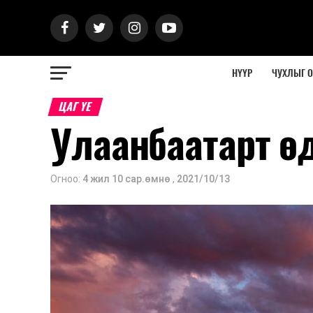
НҮҮР
ЧУХЛЫГ 
ЦАГ ҮЕ
Улаанбаатарт ө
Огноо:
4 жил 10 сар.өмнө
,
2021/10/13