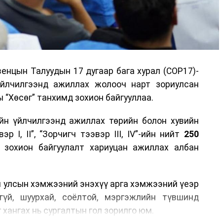
енцын Талуудын 17 дугаар бага хурал (COP17)-
үйлчилгээнд ажиллах жолооч нарт зориулсан
 “Хөсөг” танхимд зохион байгууллаа.
йн үйлчилгээнд ажиллах төрийн болон хувийн
р I, II”, “Зорчигч тээвэр III, IV”-ийн нийт
250
н зохион байгуулалт хариуцан ажиллах албан
н улсын хэмжээний энэхүү арга хэмжээний үеэр
гүй, шуурхай, соёлтой, мэргэжлийн түвшинд
 хангах нь сургалтын гол зорилго юм.