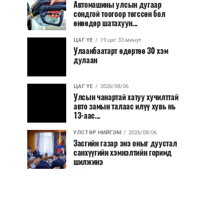
Автомашины улсын дугаар
сондгой тоогоор төгссөн бол
өнөөдөр шатахуун...
ЦАГ ҮЕ
19 цаг 33 минут
Улаанбаатарт өдөртөө 30 хэм
дулаан
ЦАГ ҮЕ
2026/08/06
Улсын чанартай хатуу хучилттай
авто замын талаас илүү хувь нь
13-аас...
УЛСТӨР НИЙГЭМ
2026/08/06
Засгийн газар энэ оныг дуустал
санхүүгийн хэмнэлтийн горимд
шилжинэ