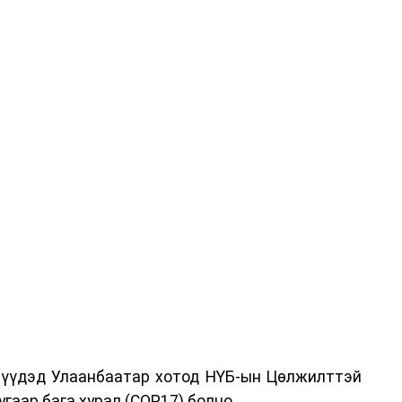
дрүүдэд Улаанбаатар хотод НҮБ-ын Цөлжилттэй
гаар бага хурал (COP17) болно.