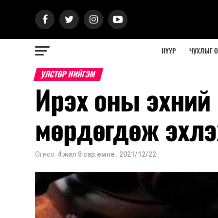
НҮҮР
ЧУХЛЫГ 
УЛСТӨР НИЙГЭМ
Ирэх оны эхний 
мөрдөгдөж эхлэх
Огноо:
4 жил 8 сар.өмнө
,
2021/12/22