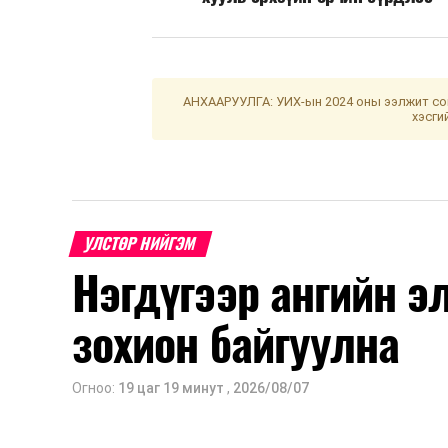
АНХААРУУЛГА: УИХ-ын 2024 оны ээлжит сон
хэсги
УЛСТӨР НИЙГЭМ
Нэгдүгээр ангийн э
зохион байгуулна
Огноо:
19 цаг 19 минут
,
2026/08/07