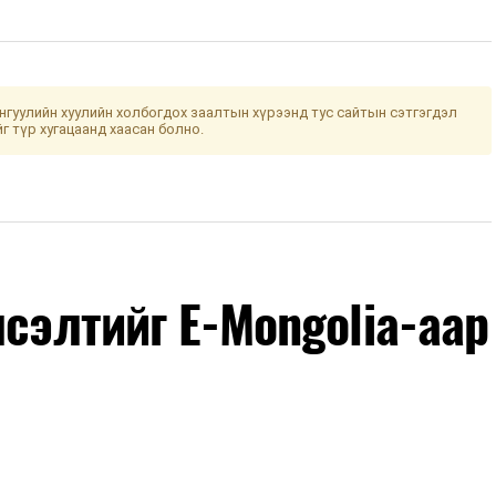
гуулийн хуулийн холбогдох заалтын хүрээнд тус сайтын сэтгэгдэл
йг түр хугацаанд хаасан болно.
лсэлтийг E-Mongolia-аар