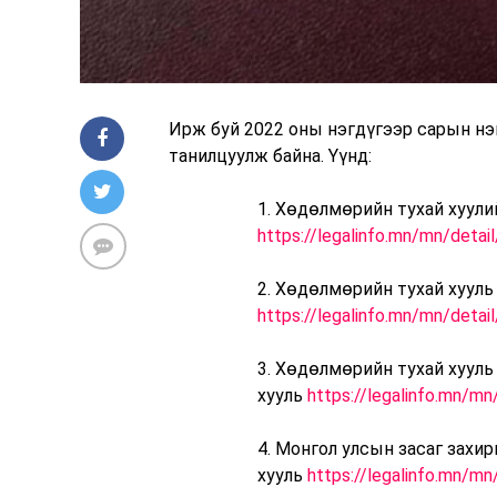
Ирж буй 2022 оны нэгдүгээр сарын н
танилцуулж байна. Үүнд:
1. Хөдөлмөрийн тухай хуули
https://legalinfo.mn/mn/deta
2. Хөдөлмөрийн тухай хууль
https://legalinfo.mn/mn/deta
3. Хөдөлмөрийн тухай хуул
хууль
https://legalinfo.mn/m
4. Монгол улсын засаг захир
хууль
https://legalinfo.mn/m