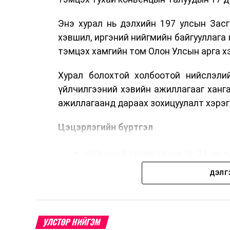
Энэ хурал нь дэлхийн 197 улсын Засг
хэвшил, иргэний нийгмийн байгууллага 
тэмцэх хамгийн том Олон Улсын арга 
Хурал болохтой холбоотой нийслэлий
үйлчилгээний хэвийн ажиллагааг ханг
ажиллагаанд дараах зохицуулалт хэрэг
Цэцэрлэгийн бүртгэл
2026 оны 8 дугаар сарын 10–23-ны ө
Нэгдүгээр ангийн элсэлт
ДЭЛГ
2026 оны 8 дугаар сарын 17–28-ны ө
Энэ хугацаанд хүүхэд бүртгэх дэмжлэ
УЛСТӨР НИЙГЭМ