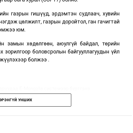
ийн газрын гишүүд, эрдэмтэн судлаач, хувийн
нэгдэж цөлжилт, газрын доройтол, ган гачигтай
хэмжээ юм.
н замын хөдөлгөөн, аюулгүй байдал, төрийн
ах зорилгоор боловсролын байгууллагуудын үйл
жүүлэхээр болжээ .
дрүүдэд E-Mongolia системээр бүртгэнэ.
ЭРЭНГҮЙ УНШИХ
дрүүдэд E-Mongolia системээр бүртгэнэ.
гийн баг сургуулиуд дээр ажиллахгүй.