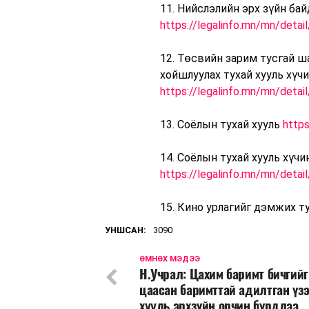
11. Нийслэлийн эрх зүйн бай
https://legalinfo.mn/mn/deta
12. Төсвийн зарим тусгай ш
хойшлуулах тухай хууль хүч
https://legalinfo.mn/mn/deta
13. Соёлын тухай хууль
http
14. Соёлын тухай хууль хүчи
https://legalinfo.mn/mn/deta
15. Кино урлагийг дэмжих т
УНШСАН:
3090
ӨМНӨХ МЭДЭЭ
Н.Учрал: Цахим баримт бичгийг
цаасан баримттай адилтган үз
хууль эрхзүйн орчин бүрдлээ