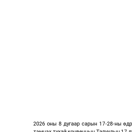
2026 оны 8 дугаар сарын 17-28-ны ө
тэмцэх тухай конвенцын Талуудын 17 ду