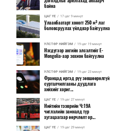
доголдлыг арилгахад анхаарч
байна
ЦАГ ҮЕ
17 цаг 9 минут
Улаанбаатарт хоногт 250 м³ лаг
боловсруулах үйлдвэр байгуулна
УЛСТӨР НИЙГЭМ
19 цаг 19 минут
Нэгдүгээр ангийн элсэлтийг E-
Mongolia-аар зохион байгуулна
УЛСТӨР НИЙГЭМ
19 цаг 23 минут
Францад иргэд рүү зөвшөөрөлгүй
сурталчилгааны дуудлага
хийхийг хориг...
ЦАГ ҮЕ
19 цаг 27 минут
Нийтийн тээврийн Ч:19А
чиглэлийн замналд түр
хугацаагаар өөрчлөлт ор...
ЦАГ ҮЕ
19 цаг 29 минут