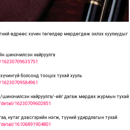
эгний өдрөөс хүчин төгөлдөр мөрдөгдөж эхлэх хуулиудыг
йн шинэчилсэн найруулга
il/16230709635751
 хүчингүй болсонд тооцох тухай хууль
il/16230709584961
ь /шинэчилсэн найруулга/-ийг дагаж мөрдөх журмын тухай
n/detail/16230709602851
гаа, нутаг дэвсгэрийн нэгж, түүний удирдлагын тухай
n/detail/16106891904801