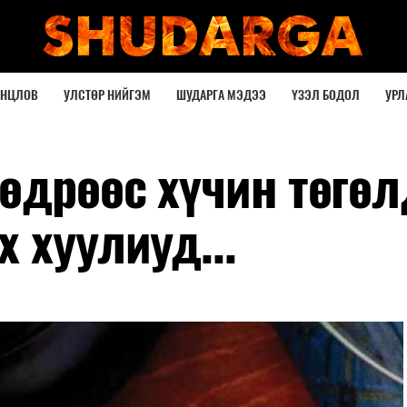
ОНЦЛОВ
УЛСТӨР НИЙГЭМ
ШУДАРГА МЭДЭЭ
ҮЗЭЛ БОДОЛ
УРЛ
өдрөөс хүчин төгө
 хуулиуд...