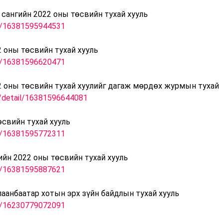
 сангийн 2022 оны төсвийн тухай хууль
il/16381595944531
2 оны төсвийн тухай хууль
il/16381596620471
2 оны төсвийн тухай хуулийг дагаж мөрдөх журмын тухай
n/detail/16381596644081
өсвийн тухай хууль
il/16381595772311
ийн 2022 оны төсвийн тухай хууль
il/16381595887621
лаанбаатар хотын эрх зүйн байдлын тухай хууль
il/16230779072091