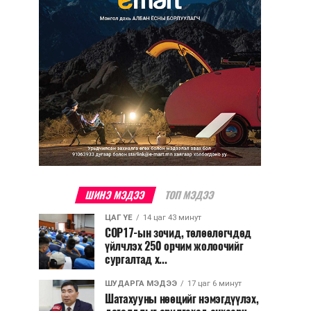
ШИНЭ МЭДЭЭ
ТОП МЭДЭЭ
ЦАГ ҮЕ
14 цаг 43 минут
COP17-ын зочид, төлөөлөгчдөд
үйлчлэх 250 орчим жолоочийг
сургалтад х...
ШУДАРГА МЭДЭЭ
17 цаг 6 минут
Шатахууны нөөцийг нэмэгдүүлэх,