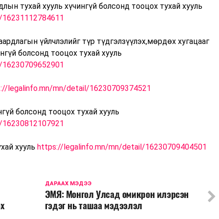
длын тухай хууль хүчингүй болсонд тооцох тухай хууль
il/16231112784611
аардлагын үйлчлэлийг түр түдгэлзүүлэх,мөрдөх хугацааг
ингүй болсонд тооцох тухай хууль
il/16230709652901
s://legalinfo.mn/mn/detail/16230709374521
нгүй болсонд тооцох тухай хууль
il/16230812107921
ухай хууль
https://legalinfo.mn/mn/detail/16230709404501
ДАРААХ МЭДЭЭ
ЭМЯ: Монгол Улсад омикрон илэрсэн
эх
гэдэг нь ташаа мэдээлэл