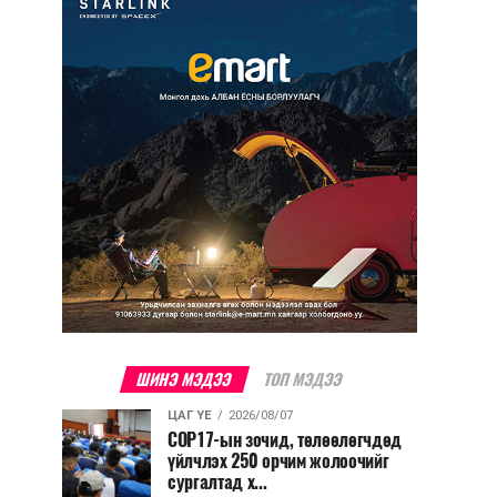
ШИНЭ МЭДЭЭ
ТОП МЭДЭЭ
ЦАГ ҮЕ
2026/08/07
COP17-ын зочид, төлөөлөгчдөд
үйлчлэх 250 орчим жолоочийг
сургалтад х...