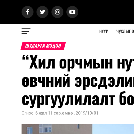
НҮҮР
ЧУХЛЫГ 
ШУДАРГА МЭДЭЭ
“Хил орчмын нут
өвчний эрсдэли
сургуулилалт б
Огноо:
6 жил 11 сар.өмнө
,
2019/10/01