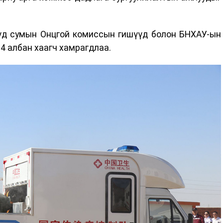
үд сумын Онцгой комиссын гишүүд болон БНХАУ-ын
4 албан хаагч хамрагдлаа.