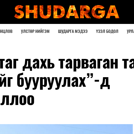
ОНЦЛОВ
УЛСТӨР НИЙГЭМ
ШУДАРГА МЭДЭЭ
ҮЗЭЛ БОДОЛ
УРЛ
аг дахь тарваган т
йг бууруулах”-д
оллоо