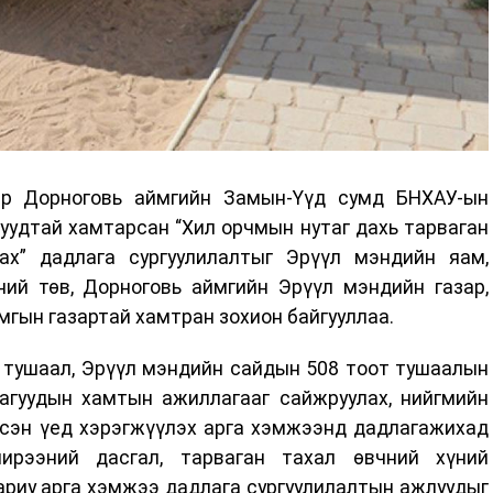
өр Дорноговь аймгийн Замын-Үүд сумд БНХАУ-ын
удтай хамтарсан “Хил орчмын нутаг дахь тарваган
ах” дадлага сургуулилалтыг Эрүүл мэндийн яам,
ий төв, Дорноговь аймгийн Эрүүл мэндийн газар,
гын газартай хамтран зохион байгууллаа.
 тушаал, Эрүүл мэндийн сайдын 508 тоот тушаалын
лагуудын хамтын ажиллагааг сайжруулах, нийгмийн
ссэн үед хэрэгжүүлэх арга хэмжээнд дадлагажихад
ширээний дасгал, тарваган тахал өвчний хүний
ариу арга хэмжээ дадлага сургуулилалтын ажлуудыг