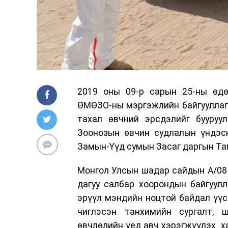
2019 оны 09-р сарын 25-ны өд
ӨМӨЗО-ны мэргэжлийн байгууллагу
тахал өвчний эрсдэлийг бууруул
Зоонозын өвчин судлалын үндэсн
Замын-Үүд сумын Засаг даргын Там
Монгол Улсын шадар сайдын А/08
дагуу салбар хоорондын байгуул
эрүүл мэндийн ноцтой байдал үү
чиглэсэн танхимийн сургалт, 
өвчлөлийн үед авч хэрэгжүүлэх х