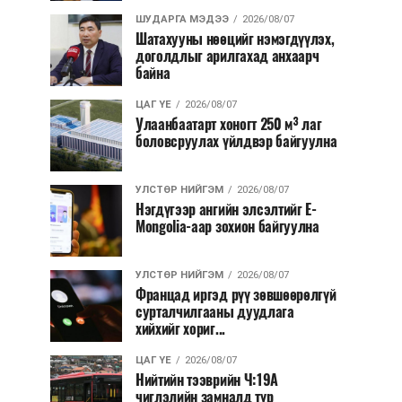
ШУДАРГА МЭДЭЭ
2026/08/07
Шатахууны нөөцийг нэмэгдүүлэх,
доголдлыг арилгахад анхаарч
байна
ЦАГ ҮЕ
2026/08/07
Улаанбаатарт хоногт 250 м³ лаг
боловсруулах үйлдвэр байгуулна
УЛСТӨР НИЙГЭМ
2026/08/07
Нэгдүгээр ангийн элсэлтийг E-
Mongolia-аар зохион байгуулна
УЛСТӨР НИЙГЭМ
2026/08/07
Францад иргэд рүү зөвшөөрөлгүй
сурталчилгааны дуудлага
хийхийг хориг...
ЦАГ ҮЕ
2026/08/07
Нийтийн тээврийн Ч:19А
чиглэлийн замналд түр