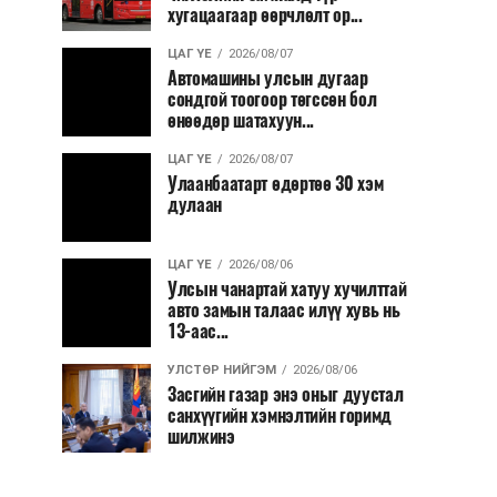
хугацаагаар өөрчлөлт ор...
ЦАГ ҮЕ
2026/08/07
Автомашины улсын дугаар
сондгой тоогоор төгссөн бол
өнөөдөр шатахуун...
ЦАГ ҮЕ
2026/08/07
Улаанбаатарт өдөртөө 30 хэм
дулаан
ЦАГ ҮЕ
2026/08/06
Улсын чанартай хатуу хучилттай
авто замын талаас илүү хувь нь
13-аас...
УЛСТӨР НИЙГЭМ
2026/08/06
Засгийн газар энэ оныг дуустал
санхүүгийн хэмнэлтийн горимд
шилжинэ