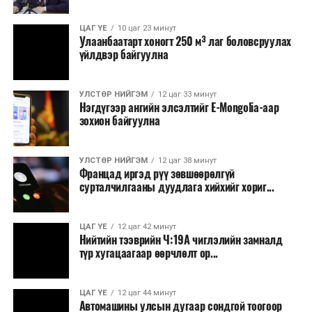
Зайлшгүй шаардлагагүй тоног төхөөрөмж,
ЦАГ ҮЕ
10 цаг 23 минут
тавилга, автомашин худалдан авах;
Улаанбаатарт хоногт 250 м³ лаг боловсруулах
үйлдвэр байгуулна
Батлан хамгаалах, хууль зүйн салбараас бусад
сургалт, дадлага;
УЛСТӨР НИЙГЭМ
12 цаг 33 минут
Хуулиар заавал мэдээлэхээс бусад кино,
Нэгдүгээр ангийн элсэлтийг E-Mongolia-аар
контент, хэвлэлийн зардал;
зохион байгуулна
Заавал олгохоос бусад тэтгэмж, урамшуулал.
УЛСТӨР НИЙГЭМ
12 цаг 38 минут
Санхүүгийн хэмнэлтийн горимыг 2026 оны
Францад иргэд рүү зөвшөөрөлгүй
арванхоёрдугаар сарын 31 хүртэл мөрдөнө. Харин
сурталчилгааны дуудлага хийхийг хориг...
эрүүл мэндийн салбар уг хэмнэлтийн горимд
хамрагдахгүй бөгөөд цэцэрлэг, сургуулийн хүүхдийн
ЦАГ ҮЕ
12 цаг 42 минут
эрт илрүүлэг, вакцинжуулалт, томуу, томуу төст
Нийтийн тээврийн Ч:19А чиглэлийн замналд
өвчний эсрэг арга хэмжээ зэрэг зайлшгүй
түр хугацаагаар өөрчлөлт ор...
шаардлагатай ажлууд төлөвлөгөөний дагуу
үргэлжилнэ гэж Ерөнхий сайд Н.Учрал онцоллоо.
ЦАГ ҮЕ
12 цаг 44 минут
Автомашины улсын дугаар сондгой тоогоор