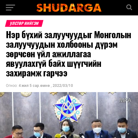
УЛСТӨР НИЙГЭМ
Нэр бүхий залуучуудыг Монголын
залуучуудын холбооны дүрэм
зөрчсөн үйл ажиллагаа
явуулахгүй байх шүүгчийн
захирамж гарчээ
Огноо:
4 жил 5 сар.өмнө
,
2022/03/10