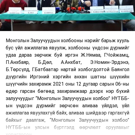
Монголын Залуучуудын холбооны нэрийг барьж хууль
бус үйл ажиллагаа явуулж, холбооны үндсэн дүрмийг
удаа дараа зөрчиж буй иргэн Ж.Нямаа, Г.Чойжамц,
П.Анхбаяр, Б.Дөл, А.Анхбат, Э.Номин-Эрдэнэ,
Б.Төрсүлд, Г.Батбаатар нартай холбогдолтой Баянгол
дүүргийн Иргэний хэргийн анхан шатны шүүхийн
шүүгчийн захирамж 2021 оны 12 дугаар сарын 06-ны
өдөр гарсан бөгөөд захирамжаар дээрх нэр бүхий
залуучуудыг “Монголын Залуучуудын холбоо” НҮТББ-
ын үндсэн дүрмийг зөрчсөн аливаа үйлдэл, үйл
ажиллагаа явуулахгүй байх, аливаа шийдвэр гаргахгүй
байхыг даалгаж, “Монголын Залуучуудын холбоо”
НҮТББ-ын улсын бүртгэлд өөрчлөлт оруулахыг
хориглосон.