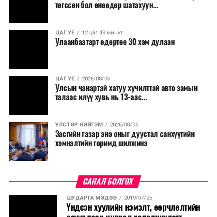
Мөн бүх шатны төсвийн ерөнхийлөн захирагч нарт
төгссөн бол өнөөдөр шатахуун...
салбар бүрдээ урсгал зардлыг 20 хувиар бууруулах,
нөхөн томилгоо хийхгүй байх, аялал, амралт, зугаалга,
ЦАГ ҮЕ
12 цаг 48 минут
хамт олны урлаг, спортын арга хэмжээг зохион
Улаанбаатарт өдөртөө 30 хэм дулаан
байгуулахгүй байх, төрийн албанд шинэ орон тоо бий
болгохгүй байх, эрчим хүчний хэрэглээг хэмнэх, хурал,
сургалтыг цахим хэлбэрт шилжүүлэх, төрийн албан
ЦАГ ҮЕ
2026/08/06
хаагчдыг зарим өдрүүдэд цахимаар ажиллуулах арга
Улсын чанартай хатуу хучилттай авто замын
хэмжээг үргэлжлүүлэхийг үүрэг болголоо.
талаас илүү хувь нь 13-аас...
Төсвийн сахилга бат сайжирч, эдийн засгийн нөхцөл
УЛСТӨР НИЙГЭМ
2026/08/06
байдал хэвийн болсон тохиолдолд эдгээр
Засгийн газар энэ оныг дуустал санхүүгийн
хязгаарлалтыг үе шаттайгаар сулруулах юм.
хэмнэлтийн горимд шилжинэ
САНАЛ БОЛГОХ
ШУДАРГА МЭДЭЭ
2019/07/25
Үндсэн хуулийн нэмэлт, өөрчлөлтийн