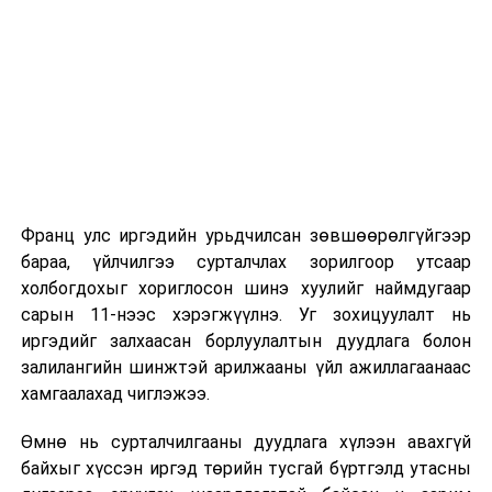
2026 оны 9 дүгээр сарын 1-нээс цахимаар
эхэлнэ.
2026 оны 9 дүгээр сарын 14-нөөс танхимаар
үргэлжилнэ.
Оюутны дотуур байр
Франц улс иргэдийн урьдчилсан зөвшөөрөлгүйгээр
2026 оны 9 дүгээр сарын 13-наас оюутнуудыг
бараа, үйлчилгээ сурталчлах зорилгоор утсаар
дотуур байранд оруулж эхэлнэ.
холбогдохыг хориглосон шинэ хуулийг наймдугаар
Сургууль, цэцэрлэгийн үйл ажиллагааны
сарын 11-нээс хэрэгжүүлнэ. Уг зохицуулалт нь
зохицуулалт
иргэдийг залхаасан борлуулалтын дуудлага болон
залилангийн шинжтэй арилжааны үйл ажиллагаанаас
2026 оны 8 дугаар сарын 17–28-ны өдрүүдэд
хамгаалахад чиглэжээ.
нийслэлийн бүх сургууль, цэцэрлэгт ажлын
Өмнө нь сурталчилгааны дуудлага хүлээн авахгүй
байранд элсэлт, бүртгэл болон бусад аливаа
байхыг хүссэн иргэд төрийн тусгай бүртгэлд утасны
арга хэмжээ зохион байгуулахгүй болно.