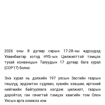
Баянгол дүүргийн Иргэний хэргийн анхан шатны
шүүхийн шүүгчийн 2022 оны 02 дугаар сарын 14-ны
өдрийн захирамж:
2026 оны 8 дугаар сарын 17-28-ны өдрүүдэд
Улаанбаатар хотод НҮБ-ын Цөлжилттэй тэмцэх
Эх сурвалж: Монголын Залуучуудын холбооны
тухай конвенцын Талуудын 17 дугаар бага хурал
Гүйцэтгэх хороо
(COP17) болно.
УНШСАН:
2731
Энэ хурал нь дэлхийн 197 улсын Засгийн газрын
ДАРААХ МЭДЭЭ
гишүүд, эрдэмтэн судлаач, хувийн хэвшил, иргэний
Үс шинээр үргээлгэх буюу засуулахад тохиромжгүй
нийгмийн байгууллага нэгдэж цөлжилт, газрын
доройтол, ган гачигтай тэмцэх хамгийн том Олон
ӨМНӨХ МЭДЭЭ
АТГ: Орон нутгийн хэвлэл мэдээллийн байгууллагын
Улсын арга хэмжээ юм.
сэтгүүлчдийг сургалтад хамруулав