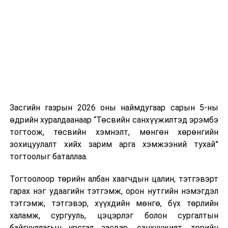
дуудлага тутамд 75 мянга хүртэлх евро, аж ахуйн
нэгжийг 375 мянга хүртэлх еврогоор торгох
боломжтой. Харин хэрэглэгч өөрөө зөвшөөрсөн,
эсвэл тухайн компанитай өмнө нь гэрээний
харилцаатай бөгөөд шинэ үйлчилгээ санал болгож
буй тохиолдолд хориг үйлчлэхгүй. Иргэд
зөвшөөрөлгүй дуудлагын талаар төрийн цахим
хуудсаар мэдээлэх боломжтой.
Засгийн газрын 2026 оны наймдугаар сарын 5-ны
Шинэ хууль Францын зах зээлд үйлчилдэг гадаадын
өдрийн хуралдаанаар “Төсвийн санхүүжилтэд эрэмбэ
дуудлагын төвүүдэд нөлөөлөхөөр байна. Тухайлбал,
тогтоож, төсвийн хэмнэлт, мөнгөн хөрөнгийн
Мароккогийн дуудлагын төвүүдийн орлогын 80 гаруй
зохицуулалт хийх зарим арга хэмжээний тухай”
хувь Францын зах зээлээс бүрддэг бөгөөд тус улсын
тогтоолыг баталлаа.
40–50 мянган ажлын байр эрсдэлд орж болзошгүйг
Мароккогийн хөдөлмөр эрхлэлтийн сайд мэдэгджээ.
Тогтоолоор төрийн албан хаагчдын цалин, тэтгэвэрт
гарах нэг удаагийн тэтгэмж, орон нутгийн нэмэгдэл
тэтгэмж, тэтгэвэр, хүүхдийн мөнгө, бүх төрлийн
халамж, сургууль, цэцэрлэг болон сургалтын
байгууллагын урсгал засвар, санхүүжилт, төрийн