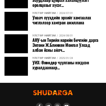
асуудлаар цуврал хэлэлцүүлэгт
оролцохыг хүсэг...
УЛСТӨР НИЙГЭМ
2024/07/01
Унаач хүүхдийн эрхийг хамгаалах
чиглэлээр хамтран ажиллана
УЛСТӨР НИЙГЭМ
2024/08/01
АНУ-ын Төрийн нарийн бичгийн дарга
Энтони Ж.Блинкен Монгол Улсад
албан ёсны айлч...
УЛСТӨР НИЙГЭМ
2025/01/24
УИХ: Өнөөдөр чуулганы нэгдсэн
хуралдаанаар...