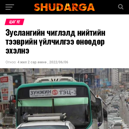
ЦАГ ҮЕ
Зуслангийн чиглэлд нийтийн
тээврийн үйлчилгээ өнөөдөр
эхэлнэ
Огноо:
4 жил 2 сар.өмнө
,
2022/06/06