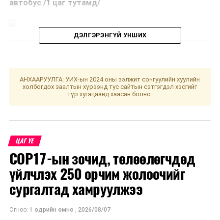
автобус /1 цаг тутамд/
ДЭЛГЭРЭНГҮЙ УНШИХ
ЗҮ:3 “Баянбулаг-Тэнгис кино театр” чиглэл /2 цаг
тутамд/
АНХААРУУЛГА: УИХ-ын 2024 оны ээлжит сонгуулийн хуулийн
холбогдох заалтын хүрээнд тус сайтын сэтгэгдэл хэсгийг
түр хугацаанд хаасан болно.
Зуслан чиглэлийн автобусыг “Тэнгис” кино театрын
зогсоолоос нийтийн тээврийн үйлчилгээний цагийн
хуваарийн дагуу явуулахаар бэлтгэл ажлыг хангажээ.
ЦАГ ҮЕ
Чиглэлийн үйлчилгээтэй холбоотой санал хүсэлтийг
COP17-ын зочид, төлөөлөгчдөд
7004-4040 дугаарын утсанд 24 цагийн турш хүлээн
үйлчлэх 250 орчим жолоочийг
авч байна.
сургалтад хамруулжээ
УНШСАН:
2149
Огноо:
1 өдрийн өмнө
,
2026/08/07
ДАРААХ МЭДЭЭ