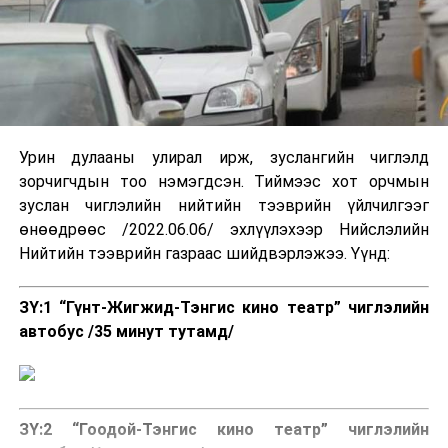
Урин дулааны улирал ирж, зуслангийн чиглэлд
зорчигчдын тоо нэмэгдсэн. Тиймээс хот орчмын
зуслан чиглэлийн нийтийн тээврийн үйлчилгээг
өнөөдрөөс /2022.06.06/ эхлүүлэхээр Нийслэлийн
Нийтийн тээврийн газраас шийдвэрлэжээ. Үүнд:
ЗҮ:1 “Гүнт-Жигжид-Тэнгис кино театр” чиглэлийн
автобус /35 минут тутамд/
ЗҮ:2 “Гоодой-Тэнгис кино театр” чиглэлийн