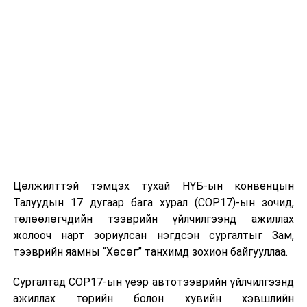
Спортын болон тоглоомын талбайг 06:00-22:00 цагийн
хооронд нээлттэй байлгана
ӨМНӨХ МЭДЭЭ
Үерийн аюулаас сэрэмжлүүлж байна
Цөлжилттэй тэмцэх тухай НҮБ-ын конвенцын
Талуудын 17 дугаар бага хурал (COP17)-ын зочид,
төлөөлөгчдийн тээврийн үйлчилгээнд ажиллах
жолооч нарт зориулсан нэгдсэн сургалтыг Зам,
тээврийн яамны “Хөсөг” танхимд зохион байгууллаа.
Сургалтад COP17-ын үеэр автотээврийн үйлчилгээнд
ажиллах төрийн болон хувийн хэвшлийн