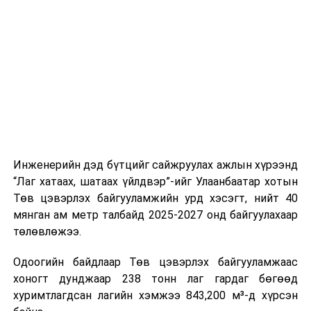
буудал болон арга хэмжээний байршилд хүргэх үе
шат, маршрут, хөдөлгөөний зохион байгуулалт,
цагийн менежмент, мэдээлэл дамжуулах журам,
холбогдох байгууллагуудын уялдаа холбоо, аюулгүй
ажиллагааны чиглэлээр жолооч нарыг сургалт, арга
зүйгээр хангаж байна.
Мөн зам тээврийн осол, саатал болон бусад эрсдэл,
онцгой нөхцөл үүссэн үед авах арга хэмжээ, ачаалал
ихтэй нөхцөлд тайван, зөв, шуурхай шийдвэр гаргах,
Инженерийн дэд бүтцийг сайжруулах ажлын хүрээнд
өдөр тутмын ажлын бэлэн байдлыг хангах зэрэг
“Лаг хатаах, шатаах үйлдвэр”-ийг Улаанбаатар хотын
практик ур чадварыг сургалтын хөтөлбөрт тусгажээ.
Төв цэвэрлэх байгууламжийн урд хэсэгт, нийт 40
мянган ам метр талбайд 2025-2027 онд байгуулахаар
Сургалтыг танилцуулах лекц, асуулт-хариулт,
төлөвлөжээ.
жишээнд суурилсан сургалт, багаар ажиллах дасгал,
маршрут болон тээвэрлэлтийн урсгалын зураглалтай
Одоогийн байдлаар Төв цэвэрлэх байгууламжаас
танилцах, онцгой нөхцөлд ажиллах дадлага зэрэг
хоногт дунджаар 238 тонн лаг гардаг бөгөөд
онол, практик хосолсон хэлбэрээр зохион байгуулж
хуримтлагдсан лагийн хэмжээ 843,200 м³-д хүрсэн
байна.