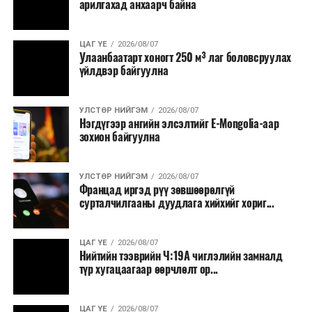
арилгахад анхаарч байна
ЦАГ ҮЕ
2026/08/07
Улаанбаатарт хоногт 250 м³ лаг боловсруулах
үйлдвэр байгуулна
УЛСТӨР НИЙГЭМ
2026/08/07
Нэгдүгээр ангийн элсэлтийг E-Mongolia-аар
зохион байгуулна
УЛСТӨР НИЙГЭМ
2026/08/07
Францад иргэд рүү зөвшөөрөлгүй
сурталчилгааны дуудлага хийхийг хориг...
ЦАГ ҮЕ
2026/08/07
Нийтийн тээврийн Ч:19А чиглэлийн замналд
түр хугацаагаар өөрчлөлт ор...
ЦАГ ҮЕ
2026/08/07