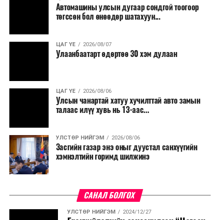
Автомашины улсын дугаар сондгой тоогоор
төгссөн бол өнөөдөр шатахуун...
ЦАГ ҮЕ
2026/08/07
Улаанбаатарт өдөртөө 30 хэм дулаан
ЦАГ ҮЕ
2026/08/06
Улсын чанартай хатуу хучилттай авто замын
талаас илүү хувь нь 13-аас...
УЛСТӨР НИЙГЭМ
2026/08/06
Засгийн газар энэ оныг дуустал санхүүгийн
хэмнэлтийн горимд шилжинэ
САНАЛ БОЛГОХ
УЛСТӨР НИЙГЭМ
2024/12/27