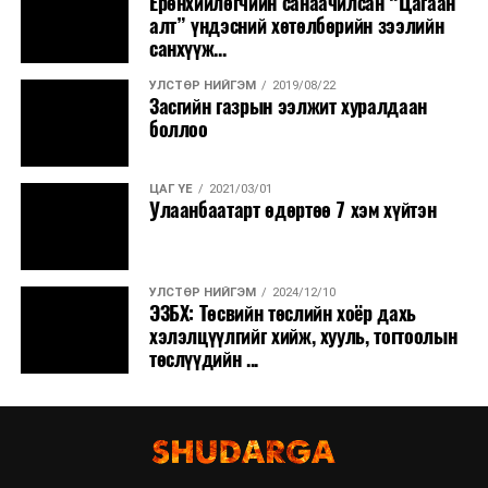
Ерөнхийлөгчийн санаачилсан “Цагаан
алт” үндэсний хөтөлбөрийн зээлийн
санхүүж...
УЛСТӨР НИЙГЭМ
2019/08/22
Засгийн газрын ээлжит хуралдаан
боллоо
ЦАГ ҮЕ
2021/03/01
Улаанбаатарт өдөртөө 7 хэм хүйтэн
УЛСТӨР НИЙГЭМ
2024/12/10
ЭЗБХ: Төсвийн төслийн хоёр дахь
хэлэлцүүлгийг хийж, хууль, тогтоолын
төслүүдийн ...