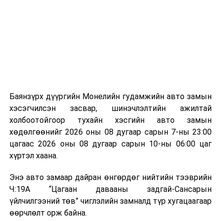
байгууламжаас гардаг лагийг байгаль орчинд аюулгүй
мэдээллээ.
аргаар боловсруулж, эзлэхүүнийг эрс бууруулах
зориулалттай. Лагийг өндөр температурт шатааснаар
эзлэхүүн нь 90 хүртэл хувиар буурч, бактери, вирус
болон бусад өвчин үүсгэгч бичил биетнийг устгах
боломжтой.
Түүнчлэн шаталтын явцад үүсэх дулааныг цахилгаан
болон дулааны эрчим хүч үйлдвэрлэхэд ашиглаж
Баянзүрх дүүргийн Монелийн гудамжийн авто замын
болдог. Зарим технологийн хувьд шаталтын дараа
хэсэгчилсэн засвар, шинэчлэлтийн ажилтай
үлдэх үнснээс фосфор зэрэг ашигт эрдсийг сэргээн
холбоотойгоор тухайн хэсгийн авто замын
авах боломжтой аж.
хөдөлгөөнийг 2026 оны 08 дугаар сарын 7-ны 23:00
цагаас 2026 оны 08 дугаар сарын 10-ны 06:00 цаг
Япон, Герман, Швейцар, Нидерланд, Өмнөд Солонгос
хүртэл хаана.
зэрэг улс лаг хатаах, шатаах технологийг ашиглаж
байна. Тухайлбал, Германд лаг шатаах үйлдвэрээс
Энэ авто замаар дайран өнгөрдөг нийтийн тээврийн
гарсан үнснээс фосфор сэргээн авах технологи
Ч:19А “Цагаан давааны задгай-Сансарын
ашигладаг бол Нидерландад төвлөрсөн лаг
үйлчилгээний төв” чиглэлийн замналд түр хугацаагаар
боловсруулах үйлдвэрүүдээр дулаан, цахилгаан
өөрчлөлт орж байна.