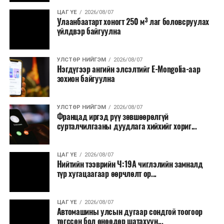
ЦАГ ҮЕ
2026/08/07
Улаанбаатарт хоногт 250 м³ лаг боловсруулах
үйлдвэр байгуулна
УЛСТӨР НИЙГЭМ
2026/08/07
Нэгдүгээр ангийн элсэлтийг E-Mongolia-аар
зохион байгуулна
УЛСТӨР НИЙГЭМ
2026/08/07
Францад иргэд рүү зөвшөөрөлгүй
сурталчилгааны дуудлага хийхийг хориг...
ЦАГ ҮЕ
2026/08/07
Нийтийн тээврийн Ч:19А чиглэлийн замналд
түр хугацаагаар өөрчлөлт ор...
ЦАГ ҮЕ
2026/08/07
Автомашины улсын дугаар сондгой тоогоор
төгссөн бол өнөөдөр шатахуун...