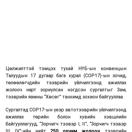
Цөлжилттэй тэмцэх тухай НҮБ-ын конвенцын
Талуудын 17 дугаар бага хурал (COP17)-ын зочид,
төлөөлөгчдийн тээврийн үйлчилгээнд ажиллах
жолооч нарт зориулсан нэгдсэн сургалтыг Зам,
тээврийн яамны “Хөсөг” танхимд зохион байгууллаа.
Сургалтад COP17-ын үеэр автотээврийн үйлчилгээнд
ажиллах төрийн болон хувийн хэвшлийн
байгууллагууд, “Зорчигч тээвэр I, II”, “Зорчигч тээвэр
III, IV”-ийн нийт
250 орчим жолооч
, тээврийн