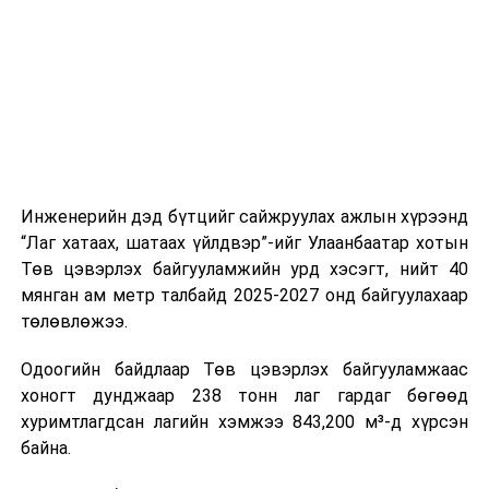
цагийн менежмент, мэдээлэл дамжуулах журам,
холбогдох байгууллагуудын уялдаа холбоо, аюулгүй
ажиллагааны чиглэлээр жолооч нарыг сургалт, арга
зүйгээр хангаж байна.
Мөн зам тээврийн осол, саатал болон бусад эрсдэл,
онцгой нөхцөл үүссэн үед авах арга хэмжээ, ачаалал
ихтэй нөхцөлд тайван, зөв, шуурхай шийдвэр гаргах,
Инженерийн дэд бүтцийг сайжруулах ажлын хүрээнд
өдөр тутмын ажлын бэлэн байдлыг хангах зэрэг
“Лаг хатаах, шатаах үйлдвэр”-ийг Улаанбаатар хотын
практик ур чадварыг сургалтын хөтөлбөрт тусгажээ.
Төв цэвэрлэх байгууламжийн урд хэсэгт, нийт 40
мянган ам метр талбайд 2025-2027 онд байгуулахаар
Сургалтыг танилцуулах лекц, асуулт-хариулт,
төлөвлөжээ.
жишээнд суурилсан сургалт, багаар ажиллах дасгал,
маршрут болон тээвэрлэлтийн урсгалын зураглалтай
Одоогийн байдлаар Төв цэвэрлэх байгууламжаас
танилцах, онцгой нөхцөлд ажиллах дадлага зэрэг
хоногт дунджаар 238 тонн лаг гардаг бөгөөд
онол, практик хосолсон хэлбэрээр зохион байгуулж
хуримтлагдсан лагийн хэмжээ 843,200 м³-д хүрсэн
байна.
байна.
Сургалтын үеэр COP17 олон улсын бага хурлыг