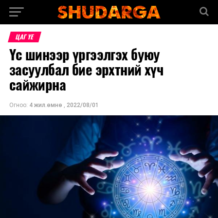
ЦАГ ҮЕ
Үс шинээр үргээлгэх буюу
засуулбал бие эрхтний хүч
сайжирна
Огноо:
4 жил.өмнө
,
2022/08/01