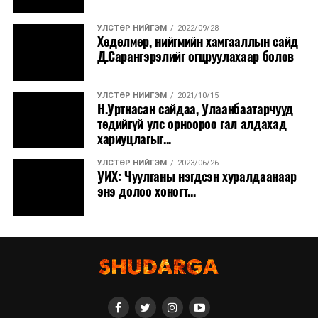
УЛСТӨР НИЙГЭМ
2022/09/28
Хөдөлмөр, нийгмийн хамгааллын сайд
Д.Сарангэрэлийг огцруулахаар болов
УЛСТӨР НИЙГЭМ
2021/10/15
Н.Уртнасан сайдаа, Улаанбаатарчууд
төдийгүй улс орноороо гал алдахад
хариуцлагыг...
УЛСТӨР НИЙГЭМ
2023/06/26
УИХ: Чуулганы нэгдсэн хуралдаанаар
энэ долоо хоногт...