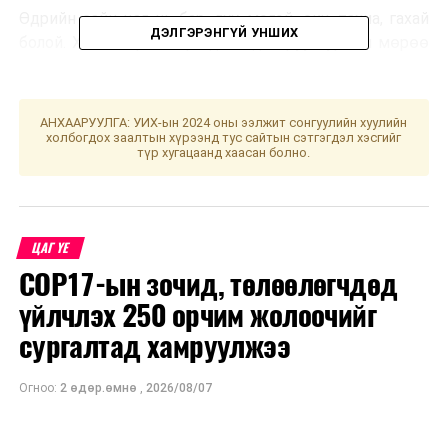
Өдрийн сайн цаг нь бар, луу, могой, сич, тахиа, гахай
ДЭЛГЭРЭНГҮЙ УНШИХ
болой. Хол газар яваар одогсод баруун урагш мөрөө
гаргавал зохистой. Үс шинээр үргээлгэх буюу
засуулбал бие эрхтний хүч сайжирна хэмээжээ.
АНХААРУУЛГА: УИХ-ын 2024 оны ээлжит сонгуулийн хуулийн
холбогдох заалтын хүрээнд тус сайтын сэтгэгдэл хэсгийг
УНШСАН:
1847
түр хугацаанд хаасан болно.
ДАРААХ МЭДЭЭ
Улаанбаатарт өдөртөө 31 хэм дулаан
ӨМНӨХ МЭДЭЭ
Хүүхэд харах үйлчилгээ эрхлэх иргэдийн хүсэлтийг
ЦАГ ҮЕ
хүлээн авч байна
COP17-ын зочид, төлөөлөгчдөд
үйлчлэх 250 орчим жолоочийг
сургалтад хамруулжээ
Огноо:
2 өдөр.өмнө
,
2026/08/07