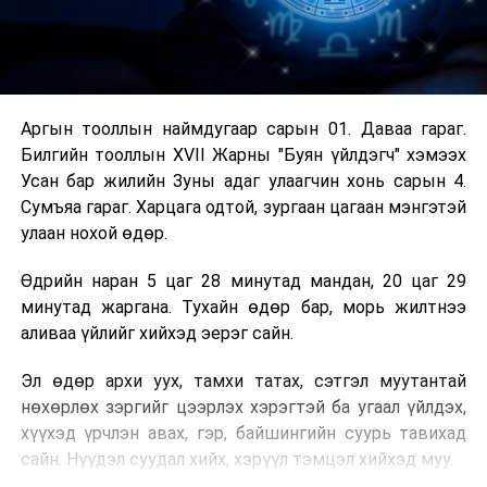
Аргын тооллын наймдугаар сарын 01. Даваа гараг.
Билгийн тооллын XVII Жарны "Буян үйлдэгч" хэмээх
Усан бар жилийн Зуны адаг улаагчин хонь сарын 4.
Сумъяа гараг. Харцага одтой, зургаан цагаан мэнгэтэй
улаан нохой өдөр.
Өдрийн наран 5 цаг 28 минутад мандан, 20 цаг 29
минутад жаргана. Тухайн өдөр бар, морь жилтнээ
аливаа үйлийг хийхэд эерэг сайн.
Эл өдөр архи уух, тамхи татах, сэтгэл муутантай
нөхөрлөх зэргийг цээрлэх хэрэгтэй ба угаал үйлдэх,
хүүхэд үрчлэн авах, гэр, байшингийн суурь тавихад
сайн. Нүүдэл суудал хийх, хэрүүл тэмцэл хийхэд муу.