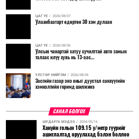
ЦАГ ҮЕ
2026/08/07
Улаанбаатарт өдөртөө 30 хэм дулаан
ЦАГ ҮЕ
2026/08/06
Улсын чанартай хатуу хучилттай авто замын
талаас илүү хувь нь 13-аас...
УЛСТӨР НИЙГЭМ
2026/08/06
Засгийн газар энэ оныг дуустал санхүүгийн
хэмнэлтийн горимд шилжинэ
САНАЛ БОЛГОХ
ШУДАРГА МЭДЭЭ
2024/05/16
Хануйн голын 109.15 у/метр гүүрийг
ашиглалтад оруулахад бэлэн боллоо