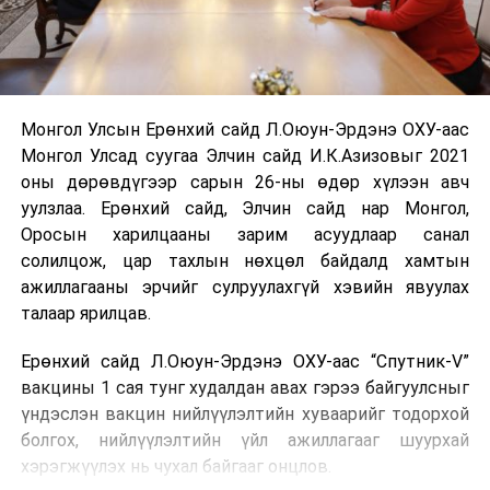
Монгол Улсын Ерөнхий сайд Л.Оюун-Эрдэнэ ОХУ-аас
Монгол Улсад суугаа Элчин сайд И.К.Азизовыг 2021
оны дөрөвдүгээр сарын 26-ны өдөр хүлээн авч
уулзлаа. Ерөнхий сайд, Элчин сайд нар Монгол,
Оросын харилцааны зарим асуудлаар санал
солилцож, цар тахлын нөхцөл байдалд хамтын
ажиллагааны эрчийг сулруулахгүй хэвийн явуулах
талаар ярилцав.
Ерөнхий сайд Л.Оюун-Эрдэнэ ОХУ-аас “Спутник-V”
вакцины 1 сая тунг худалдан авах гэрээ байгуулсныг
үндэслэн вакцин нийлүүлэлтийн хуваарийг тодорхой
болгох, нийлүүлэлтийн үйл ажиллагааг шуурхай
хэрэгжүүлэх нь чухал байгааг онцлов.