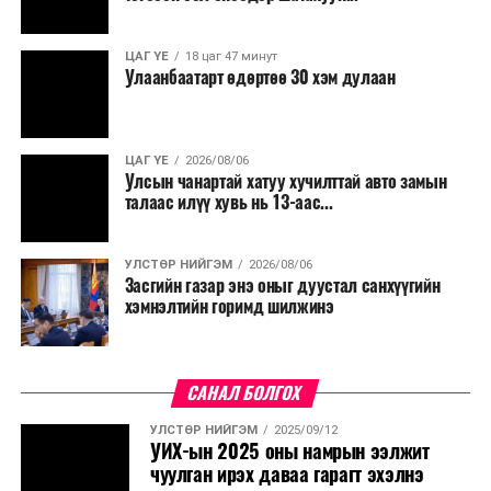
салбар бүрдээ урсгал зардлыг 20 хувиар бууруулах,
нөхөн томилгоо хийхгүй байх, аялал, амралт, зугаалга,
ЦАГ ҮЕ
18 цаг 47 минут
хамт олны урлаг, спортын арга хэмжээг зохион
Улаанбаатарт өдөртөө 30 хэм дулаан
байгуулахгүй байх, төрийн албанд шинэ орон тоо бий
болгохгүй байх, эрчим хүчний хэрэглээг хэмнэх, хурал,
сургалтыг цахим хэлбэрт шилжүүлэх, төрийн албан
ЦАГ ҮЕ
2026/08/06
хаагчдыг зарим өдрүүдэд цахимаар ажиллуулах арга
Улсын чанартай хатуу хучилттай авто замын
хэмжээг үргэлжлүүлэхийг үүрэг болголоо.
талаас илүү хувь нь 13-аас...
Төсвийн сахилга бат сайжирч, эдийн засгийн нөхцөл
УЛСТӨР НИЙГЭМ
2026/08/06
байдал хэвийн болсон тохиолдолд эдгээр
Засгийн газар энэ оныг дуустал санхүүгийн
хязгаарлалтыг үе шаттайгаар сулруулах юм.
хэмнэлтийн горимд шилжинэ
САНАЛ БОЛГОХ
УЛСТӨР НИЙГЭМ
2025/09/12
УИХ-ын 2025 оны намрын ээлжит
чуулган ирэх даваа гарагт эхэлнэ