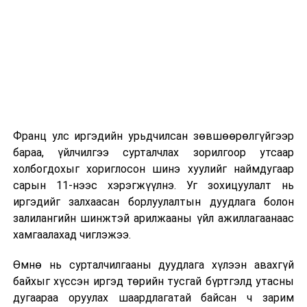
2026 оны 9 дүгээр сарын 1-нээс цахимаар
эхэлнэ.
2026 оны 9 дүгээр сарын 14-нөөс танхимаар
үргэлжилнэ.
Оюутны дотуур байр
Франц улс иргэдийн урьдчилсан зөвшөөрөлгүйгээр
2026 оны 9 дүгээр сарын 13-наас оюутнуудыг
бараа, үйлчилгээ сурталчлах зорилгоор утсаар
дотуур байранд оруулж эхэлнэ.
холбогдохыг хориглосон шинэ хуулийг наймдугаар
Сургууль, цэцэрлэгийн үйл ажиллагааны
сарын 11-нээс хэрэгжүүлнэ. Уг зохицуулалт нь
зохицуулалт
иргэдийг залхаасан борлуулалтын дуудлага болон
залилангийн шинжтэй арилжааны үйл ажиллагаанаас
2026 оны 8 дугаар сарын 17–28-ны өдрүүдэд
хамгаалахад чиглэжээ.
нийслэлийн бүх сургууль, цэцэрлэгт ажлын
Өмнө нь сурталчилгааны дуудлага хүлээн авахгүй
байранд элсэлт, бүртгэл болон бусад аливаа
байхыг хүссэн иргэд төрийн тусгай бүртгэлд утасны
арга хэмжээ зохион байгуулахгүй болно.
дугаараа оруулах шаардлагатай байсан ч зарим