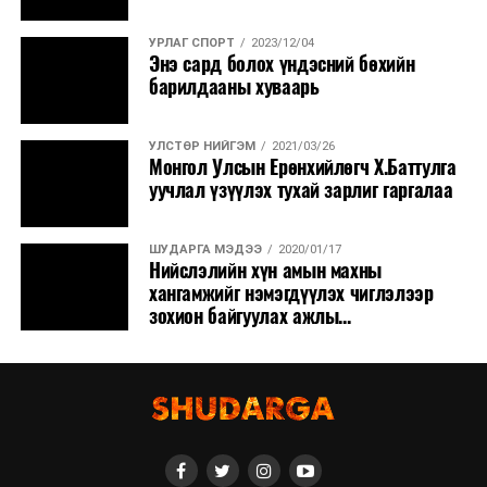
УРЛАГ СПОРТ
2023/12/04
Энэ сард болох үндэсний бөхийн
барилдааны хуваарь
УЛСТӨР НИЙГЭМ
2021/03/26
Монгол Улсын Ерөнхийлөгч Х.Баттулга
уучлал үзүүлэх тухай зарлиг гаргалаа
ШУДАРГА МЭДЭЭ
2020/01/17
Нийслэлийн хүн амын махны
хангамжийг нэмэгдүүлэх чиглэлээр
зохион байгуулах ажлы...