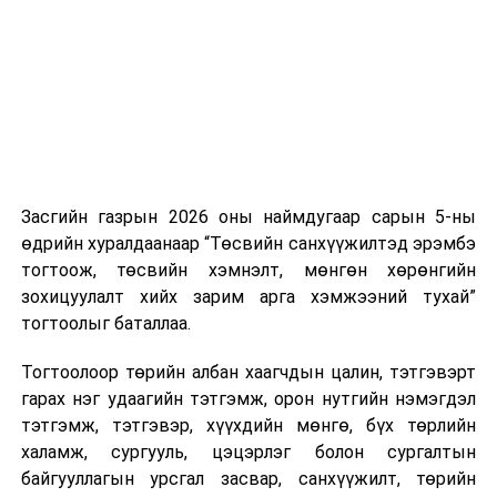
нэгжийг 375 мянга хүртэлх еврогоор торгох
боломжтой. Харин хэрэглэгч өөрөө зөвшөөрсөн,
эсвэл тухайн компанитай өмнө нь гэрээний
харилцаатай бөгөөд шинэ үйлчилгээ санал болгож
буй тохиолдолд хориг үйлчлэхгүй. Иргэд
зөвшөөрөлгүй дуудлагын талаар төрийн цахим
хуудсаар мэдээлэх боломжтой.
Засгийн газрын 2026 оны наймдугаар сарын 5-ны
Шинэ хууль Францын зах зээлд үйлчилдэг гадаадын
өдрийн хуралдаанаар “Төсвийн санхүүжилтэд эрэмбэ
дуудлагын төвүүдэд нөлөөлөхөөр байна. Тухайлбал,
тогтоож, төсвийн хэмнэлт, мөнгөн хөрөнгийн
Мароккогийн дуудлагын төвүүдийн орлогын 80 гаруй
зохицуулалт хийх зарим арга хэмжээний тухай”
хувь Францын зах зээлээс бүрддэг бөгөөд тус улсын
тогтоолыг баталлаа.
40–50 мянган ажлын байр эрсдэлд орж болзошгүйг
Мароккогийн хөдөлмөр эрхлэлтийн сайд мэдэгджээ.
Тогтоолоор төрийн албан хаагчдын цалин, тэтгэвэрт
гарах нэг удаагийн тэтгэмж, орон нутгийн нэмэгдэл
тэтгэмж, тэтгэвэр, хүүхдийн мөнгө, бүх төрлийн
халамж, сургууль, цэцэрлэг болон сургалтын
байгууллагын урсгал засвар, санхүүжилт, төрийн