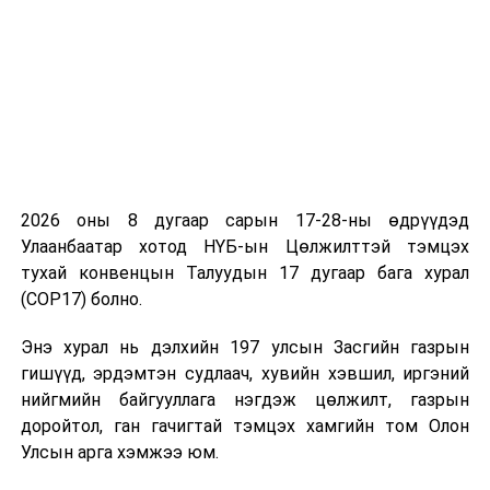
УНШСАН:
2615
ДАРААХ МЭДЭЭ
Монгол Улсын Ерөнхий сайд БНХАУ-ын Засгийн газар,
ард түмэнд талархал илэрхийлэв
ӨМНӨХ МЭДЭЭ
УИХ дахь Монгол-Италийн парламентын бүлгийн
гишүүд БНИУ-ын парламентын гишүүдтэй цахим
уулзалт хийв
2026 оны 8 дугаар сарын 17-28-ны өдрүүдэд
Улаанбаатар хотод НҮБ-ын Цөлжилттэй тэмцэх
тухай конвенцын Талуудын 17 дугаар бага хурал
(COP17) болно.
Энэ хурал нь дэлхийн 197 улсын Засгийн газрын
гишүүд, эрдэмтэн судлаач, хувийн хэвшил, иргэний
нийгмийн байгууллага нэгдэж цөлжилт, газрын
доройтол, ган гачигтай тэмцэх хамгийн том Олон
Улсын арга хэмжээ юм.