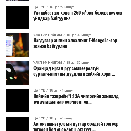
Зайлшгүй шаардлагагүй тоног төхөөрөмж,
ЦАГ ҮЕ
16 цаг 22 минут
тавилга, автомашин худалдан авах;
Улаанбаатарт хоногт 250 м³ лаг боловсруулах
үйлдвэр байгуулна
Батлан хамгаалах, хууль зүйн салбараас бусад
сургалт, дадлага;
УЛСТӨР НИЙГЭМ
18 цаг 33 минут
Хуулиар заавал мэдээлэхээс бусад кино,
Нэгдүгээр ангийн элсэлтийг E-Mongolia-аар
контент, хэвлэлийн зардал;
зохион байгуулна
Заавал олгохоос бусад тэтгэмж, урамшуулал.
УЛСТӨР НИЙГЭМ
18 цаг 37 минут
Санхүүгийн хэмнэлтийн горимыг 2026 оны
Францад иргэд рүү зөвшөөрөлгүй
арванхоёрдугаар сарын 31 хүртэл мөрдөнө. Харин
сурталчилгааны дуудлага хийхийг хориг...
эрүүл мэндийн салбар уг хэмнэлтийн горимд
хамрагдахгүй бөгөөд цэцэрлэг, сургуулийн хүүхдийн
ЦАГ ҮЕ
18 цаг 41 минут
эрт илрүүлэг, вакцинжуулалт, томуу, томуу төст
Нийтийн тээврийн Ч:19А чиглэлийн замналд
өвчний эсрэг арга хэмжээ зэрэг зайлшгүй
түр хугацаагаар өөрчлөлт ор...
шаардлагатай ажлууд төлөвлөгөөний дагуу
үргэлжилнэ гэж Ерөнхий сайд Н.Учрал онцоллоо.
ЦАГ ҮЕ
18 цаг 43 минут
Автомашины улсын дугаар сондгой тоогоор
Мөн бүх шатны төсвийн ерөнхийлөн захирагч нарт
төгссөн бол өнөөдөр шатахуун...