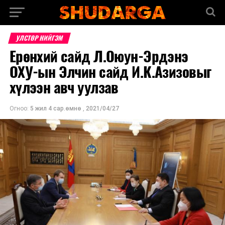
УЛСТӨР НИЙГЭМ
Ерөнхий сайд Л.Оюун-Эрдэнэ
ОХУ-ын Элчин сайд И.К.Азизовыг
хүлээн авч уулзав
Огноо:
5 жил 4 сар.өмнө
,
2021/04/27