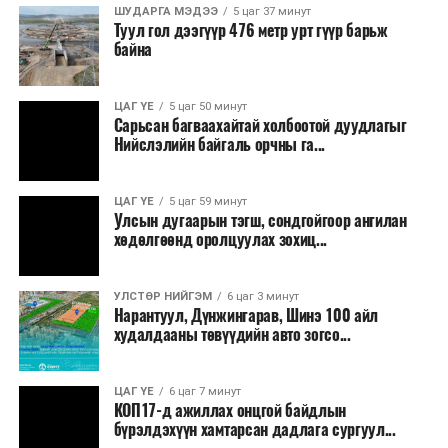
ШУДАРГА МЭДЭЭ
5 цаг 37 минут
боломжтой. Харин хэрэглэгч өөрөө зөвшөөрсөн,
Туул гол дээгүүр 476 метр урт гүүр барьж
эсвэл тухайн компанитай өмнө нь гэрээний
байна
харилцаатай бөгөөд шинэ үйлчилгээ санал болгож
буй тохиолдолд хориг үйлчлэхгүй. Иргэд
ЦАГ ҮЕ
5 цаг 50 минут
зөвшөөрөлгүй дуудлагын талаар төрийн цахим
Сарьсан багваахайтай холбоотой дуудлагыг
хуудсаар мэдээлэх боломжтой.
Нийслэлийн байгаль орчны га...
Шинэ хууль Францын зах зээлд үйлчилдэг гадаадын
ЦАГ ҮЕ
5 цаг 59 минут
дуудлагын төвүүдэд нөлөөлөхөөр байна. Тухайлбал,
Улсын дугаарын тэгш, сондгойгоор ангилан
Мароккогийн дуудлагын төвүүдийн орлогын 80 гаруй
хөдөлгөөнд оролцуулах зохиц...
хувь Францын зах зээлээс бүрддэг бөгөөд тус улсын
40–50 мянган ажлын байр эрсдэлд орж болзошгүйг
УЛСТӨР НИЙГЭМ
6 цаг 3 минут
Мароккогийн хөдөлмөр эрхлэлтийн сайд мэдэгджээ.
Нарантуул, Дүнжингарав, Шинэ 100 айл
худалдааны төвүүдийн авто зогсо...
ЦАГ ҮЕ
6 цаг 7 минут
КОП17-д ажиллах онцгой байдлын
бүрэлдэхүүн хамтарсан дадлага сургуул...