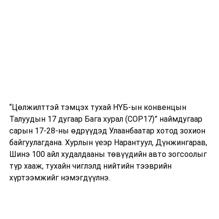
болгон ажиллаж байна.
НҮБ-ын Ерөнхий нарийн бичгийн даргын түвшинд
Монгол Улсад 4 удаа айлчилж байснаас хамгийн сүүлд
Ерөнхий нарийн бичгийн дарга Бан Ги Мүүн 2009 онд
айлчилсан.
УНШСАН:
2322
ДАРААХ МЭДЭЭ
“Цөлжилттэй тэмцэх тухай НҮБ-ын конвенцын
Хөнгөлөлттэй эмийн цахим жор бичих А,B,C,D ангиллын
Талуудын 17 дугаар Бага хурал (COP17)” наймдугаар
журмыг хэрэгжүүлнэ
сарын 17-28-ны өдрүүдэд Улаанбаатар хотод зохион
ӨМНӨХ МЭДЭЭ
байгуулагдана. Хурлын үеэр Нарантуул, Дүнжингарав,
Улаанбаатарт өдөртөө 25 хэм дулаан
Шинэ 100 айл худалдааны төвүүдийн авто зогсоолыг
түр хааж, тухайн чиглэлд нийтийн тээврийн
хүртээмжийг нэмэгдүүлнэ.