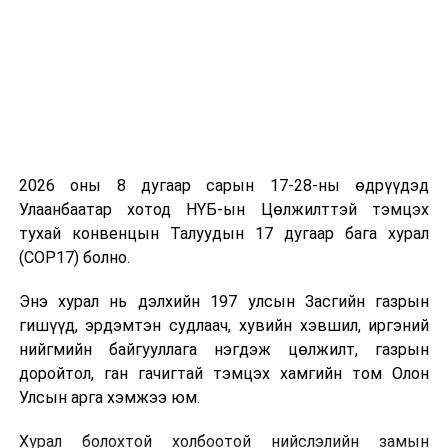
2026 оны 8 дугаар сарын 17-28-ны өдрүүдэд
Улаанбаатар хотод НҮБ-ын Цөлжилттэй тэмцэх
тухай конвенцын Талуудын 17 дугаар бага хурал
(COP17) болно.
Энэ хурал нь дэлхийн 197 улсын Засгийн газрын
гишүүд, эрдэмтэн судлаач, хувийн хэвшил, иргэний
нийгмийн байгууллага нэгдэж цөлжилт, газрын
доройтол, ган гачигтай тэмцэх хамгийн том Олон
Улсын арга хэмжээ юм.
Хурал болохтой холбоотой нийслэлийн замын