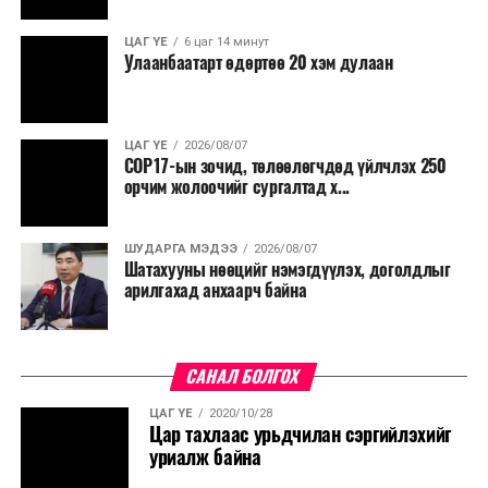
ЦАГ ҮЕ
6 цаг 14 минут
Улаанбаатарт өдөртөө 20 хэм дулаан
ЦАГ ҮЕ
2026/08/07
COP17-ын зочид, төлөөлөгчдөд үйлчлэх 250
орчим жолоочийг сургалтад х...
ШУДАРГА МЭДЭЭ
2026/08/07
Шатахууны нөөцийг нэмэгдүүлэх, доголдлыг
арилгахад анхаарч байна
САНАЛ БОЛГОХ
ЦАГ ҮЕ
2020/10/28
Цар тахлаас урьдчилан сэргийлэхийг
уриалж байна