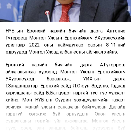
НҮБ-ын Ерөнхий нарийн бичгийн дарга Антонио
Гутерреш Монгол Улсын Ерөнхийлөгч У.Хүрэлсүхийн
урилгаар 2022 оны наймдугаар сарын 8-11-ний
өдрүүдэд Монгол Улсад албан ёсны айлчлал хийнэ.
Ерөнхий нарийн бичгийн дарга А.Гутерреш
айлчлалынхаа хүрээнд Монгол Улсын Ерөнхийлөгч
У.Хүрэлсүхэд бараалхаж, УИХ-ын дарга
Г.Занданшатар, Ерөнхий сайд Л.Оюун-Эрдэнэ, Гадаад
харилцааны сайд Б.Батцэцэг нартай тус тус уулзалт
хийнэ. Мөн НҮБ-ын Суурин зохицуулагчийн газарт
зочилж, манай улсын санаачлан байгуулсан Далайд
гарцгүй хөгжиж буй орнуудын Олон улсын
судалгааны төвийн үйл ажиллагаа, Монгол Улсын
түүх, соёл, зан заншил, байгаль, хүрээлэн буй