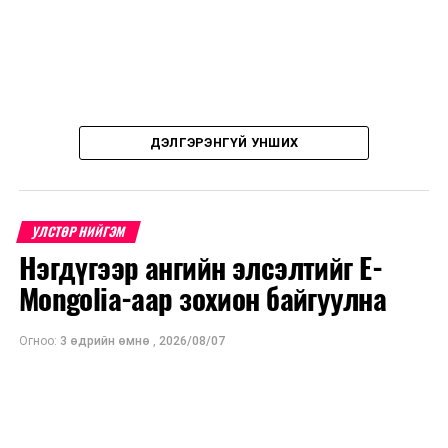
ДЭЛГЭРЭНГҮЙ УНШИХ
УЛСТӨР НИЙГЭМ
Нэгдүгээр ангийн элсэлтийг E-
Mongolia-аар зохион байгуулна
Огноо:
3 өдрийн өмнө
,
2026/08/07