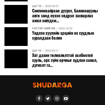
ЦАГ ҮЕ
2024/03/27
Сонгинохайрхан дүүрэг, Баянхошууны
авто замд нүхэн эвдрэл засварлах
ажил хийгдэж...
УЛСТӨР НИЙГЭМ
2025/10/20
Үндсэн хуулийн цэцийн их суудлын
хуралдаан болно
ЦАГ ҮЕ
2025/04/11
Хот дахин төлөвлөлттэй холбоотой
хууль, эрх зүйн орчныг судлан санал,
дүгнэлт га...