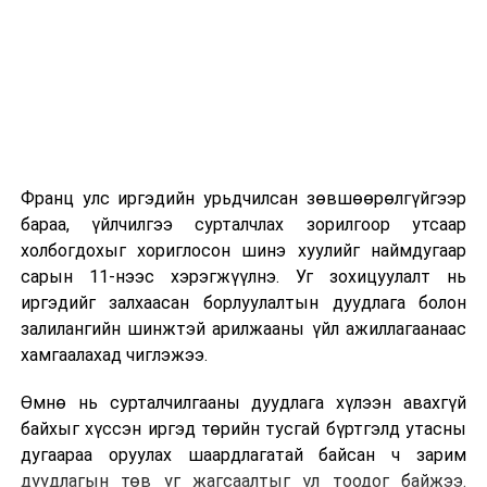
2026 оны 9 дүгээр сарын 1-нээс цахимаар
эхэлнэ.
2026 оны 9 дүгээр сарын 14-нөөс танхимаар
үргэлжилнэ.
Оюутны дотуур байр
Франц улс иргэдийн урьдчилсан зөвшөөрөлгүйгээр
2026 оны 9 дүгээр сарын 13-наас оюутнуудыг
бараа, үйлчилгээ сурталчлах зорилгоор утсаар
дотуур байранд оруулж эхэлнэ.
холбогдохыг хориглосон шинэ хуулийг наймдугаар
Сургууль, цэцэрлэгийн үйл ажиллагааны
сарын 11-нээс хэрэгжүүлнэ. Уг зохицуулалт нь
зохицуулалт
иргэдийг залхаасан борлуулалтын дуудлага болон
залилангийн шинжтэй арилжааны үйл ажиллагаанаас
2026 оны 8 дугаар сарын 17–28-ны өдрүүдэд
хамгаалахад чиглэжээ.
нийслэлийн бүх сургууль, цэцэрлэгт ажлын
Өмнө нь сурталчилгааны дуудлага хүлээн авахгүй
байранд элсэлт, бүртгэл болон бусад аливаа
байхыг хүссэн иргэд төрийн тусгай бүртгэлд утасны
арга хэмжээ зохион байгуулахгүй болно.
дугаараа оруулах шаардлагатай байсан ч зарим
дуудлагын төв уг жагсаалтыг үл тоодог байжээ.