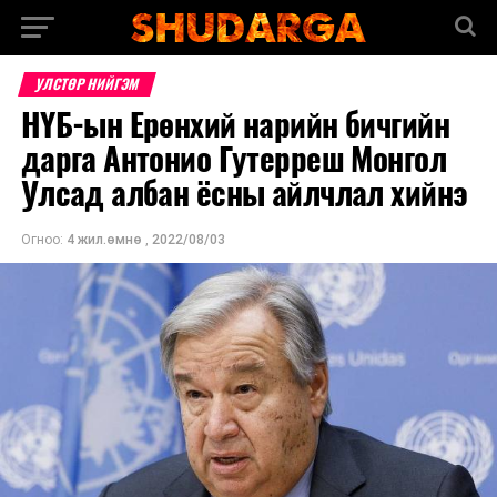
УЛСТӨР НИЙГЭМ
НҮБ-ын Ерөнхий нарийн бичгийн
дарга Антонио Гутерреш Монгол
Улсад албан ёсны айлчлал хийнэ
Огноо:
4 жил.өмнө
,
2022/08/03