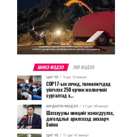
ШИНЭ МЭДЭЭ
ТОП МЭДЭЭ
ЦАГ ҮЕ
9 цаг 15 минут
COP17-ын зочид, төлөөлөгчдөд
үйлчлэх 250 орчим жолоочийг
сургалтад х...
ШУДАРГА МЭДЭЭ
11 цаг 38 минут
Шатахууны нөөцийг нэмэгдүүлэх,
доголдлыг арилгахад анхаарч
байна
ЦАГ ҮЕ
11 цаг 41 минут