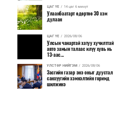
ЦАГ ҮЕ
14 цаг 6 минут
Улаанбаатарт өдөртөө 30 хэм
дулаан
ЦАГ ҮЕ
2026/08/06
Улсын чанартай хатуу хучилттай
авто замын талаас илүү хувь нь
13-аас...
УЛСТӨР НИЙГЭМ
2026/08/06
Засгийн газар энэ оныг дуустал
санхүүгийн хэмнэлтийн горимд
шилжинэ