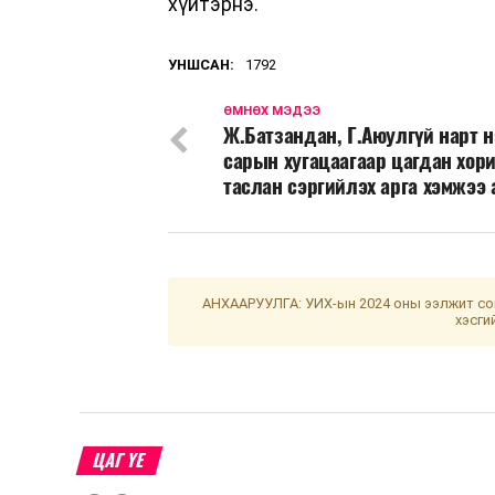
хүйтэрнэ.
УНШСАН:
1792
ӨМНӨХ МЭДЭЭ
Ж.Батзандан, Г.Аюулгүй нарт н
сарын хугацаагаар цагдан хор
таслан сэргийлэх арга хэмжээ 
АНХААРУУЛГА: УИХ-ын 2024 оны ээлжит сон
хэсги
ЦАГ ҮЕ