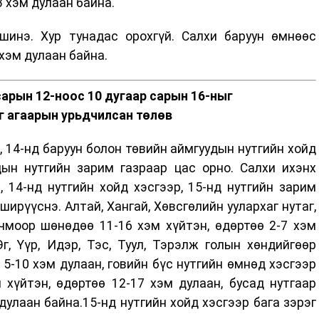
3 хэм дулаан байна.
инэ. Хур тунадас орохгүй. Салхи баруун өмнөөс
 хэм дулаан байна.
сарын 12-ноос 10 дугаар сарын 16-ныг
г агаарын урьдчилсан төлөв
, 14-нд баруун болон төвийн аймгуудын нутгийн хойд
дын нутгийн зарим газраар цас орно. Салхи ихэнх
, 14-нд нутгийн хойд хэсгээр, 15-нд нутгийн зарим
ширүүснэ. Алтай, Хангай, Хөвсгөлийн уулархаг нутаг,
чмоор шөнөдөө 11-16 хэм хүйтэн, өдөртөө 2-7 хэм
Эг, Үүр, Идэр, Тэс, Туул, Тэрэлж голын хөндийгөөр
 5-10 хэм дулаан, говийн бүс нутгийн өмнөд хэсгээр
хүйтэн, өдөртөө 12-17 хэм дулаан, бусад нутгаар
дулаан байна.15-нд нутгийн хойд хэсгээр бага зэрэг