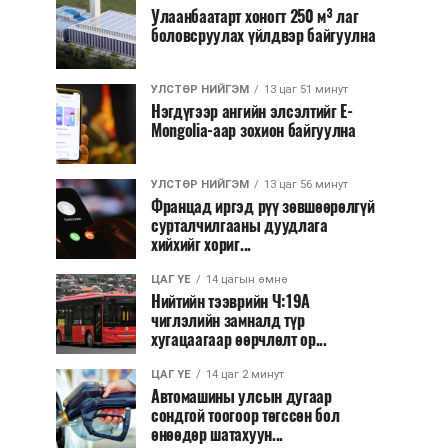
Улаанбаатарт хоногт 250 м³ лаг
боловсруулах үйлдвэр байгуулна
УЛСТӨР НИЙГЭМ
13 цаг 51 минут
Нэгдүгээр ангийн элсэлтийг E-
Mongolia-аар зохион байгуулна
УЛСТӨР НИЙГЭМ
13 цаг 56 минут
Францад иргэд рүү зөвшөөрөлгүй
сурталчилгааны дуудлага
хийхийг хориг...
ЦАГ ҮЕ
14 цагын өмнө
Нийтийн тээврийн Ч:19А
чиглэлийн замналд түр
хугацаагаар өөрчлөлт ор...
ЦАГ ҮЕ
14 цаг 2 минут
Автомашины улсын дугаар
сондгой тоогоор төгссөн бол
өнөөдөр шатахуун...