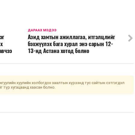
ДАРААХ МЭДЭЭ
эг
Азид хамтын ажиллагаа, итгэлцлийг
их
бэхжүүлэх бага хурал энэ сарын 12-
авчээ
13-нд Астана хотод болно
гуулийн хуулийн холбогдох заалтын хүрээнд тус сайтын сэтгэгдэл
йг түр хугацаанд хаасан болно.