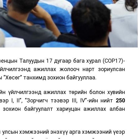
енцын Талуудын 17 дугаар бага хурал (COP17)-
үйлчилгээнд ажиллах жолооч нарт зориулсан
 “Хөсөг” танхимд зохион байгууллаа.
йн үйлчилгээнд ажиллах төрийн болон хувийн
р I, II”, “Зорчигч тээвэр III, IV”-ийн нийт
250
н зохион байгуулалт хариуцан ажиллах албан
н улсын хэмжээний энэхүү арга хэмжээний үеэр