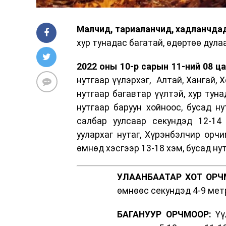
Малчид, тариаланчид, хадланчда
хур тунадас багатай, өдөртөө дула
2022 оны 10-р сарын 11-ний 08 ца
нутгаар үүлэрхэг, Алтай, Хангай, 
нутгаар багавтар үүлтэй, хур тун
нутгаар баруун хойноос, бусад н
салбар уулсаар секундэд 12-14 
уулархаг нутаг, Хүрэнбэлчир орчи
өмнөд хэсгээр 13-18 хэм, бусад ну
УЛААНБААТАР ХОТ ОРЧ
өмнөөс секундэд 4-9 метр
БАГАНУУР ОРЧМООР:
Үүл