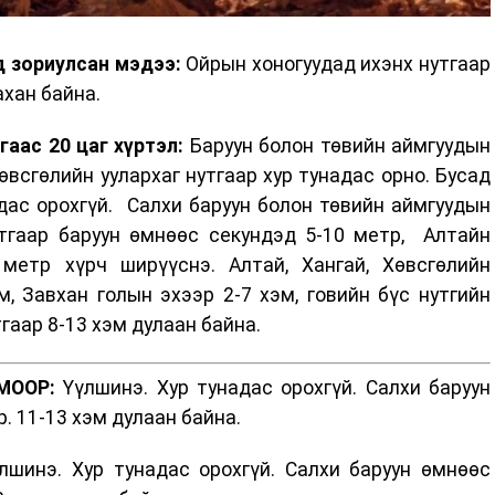
д зориулсан мэдээ:
Ойрын хоногуудад ихэнх нутгаар
ахан байна.
гаас 20 цаг хүртэл:
Баруун болон төвийн аймгуудын
Хөвсгөлийн уулархаг нутгаар хур тунадас орно. Бусад
адас орохгүй. Салхи баруун болон төвийн аймгуудын
утгаар баруун өмнөөс секундэд 5-10 метр, Алтайн
метр хүрч ширүүснэ. Алтай, Хангай, Хөвсгөлийн
м, Завхан голын эхээр 2-7 хэм, говийн бүс нутгийн
тгаар 8-13 хэм дулаан байна.
МООР:
Үүлшинэ. Хур тунадас орохгүй. Салхи баруун
. 11-13 хэм дулаан байна.
шинэ. Хур тунадас орохгүй. Салхи баруун өмнөөс