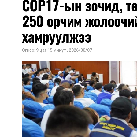
COP17-ын зочид, т
250 орчим жолоочи
хамруулжээ
Огноо:
9 цаг 15 минут
,
2026/08/07