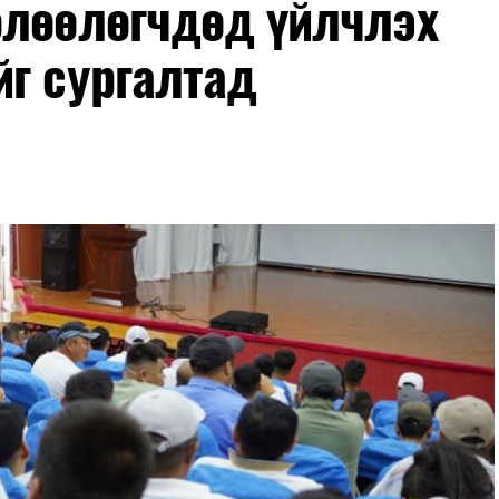
өлөөлөгчдөд үйлчлэх
йг сургалтад