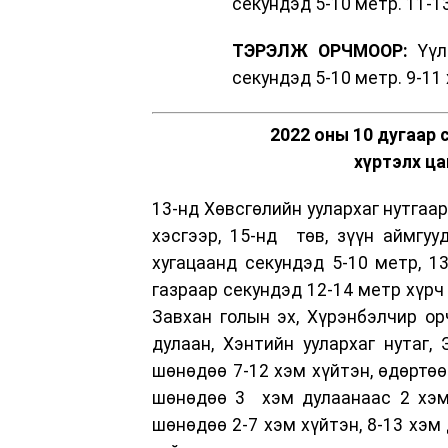
секундэд 5-10 метр. 11-1
ТЭРЭЛЖ ОРЧМООР:
Үүлш
секундэд 5-10 метр. 9-11
2022 оны 10 дугаар 
хүртэлх ца
13-нд Хөвсгөлийн уулархаг нутгаар
хэсгээр, 15-нд төв, зүүн аймгуу
хугацаанд секундэд 5-10 метр, 13
газраар секундэд 12-14 метр хүрч 
Завхан голын эх, Хүрэнбэлчир ор
дулаан, Хэнтийн уулархаг нутаг, 
шөнөдөө 7-12 хэм хүйтэн, өдөртөө
шөнөдөө 3 хэм дулаанаас 2 хэм 
шөнөдөө 2-7 хэм хүйтэн, 8-13 хэм 