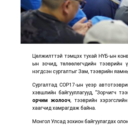
Цөлжилттэй тэмцэх тухай НҮБ-ын конв
ын зочид, төлөөлөгчдийн тээврийн 
нэгдсэн сургалтыг Зам, тээврийн яамны
Сургалтад COP17-ын үеэр автотээври
хэвшлийн байгууллагууд, “Зорчигч тээвэ
орчим жолооч
, тээврийн хэрэгслий
хаагчид хамрагдаж байна.
Монгол Улсад зохион байгуулагдах оло