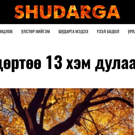
ОНЦЛОВ
УЛСТӨР НИЙГЭМ
ШУДАРГА МЭДЭЭ
ҮЗЭЛ БОДОЛ
УРЛ
дөртөө 13 хэм дула