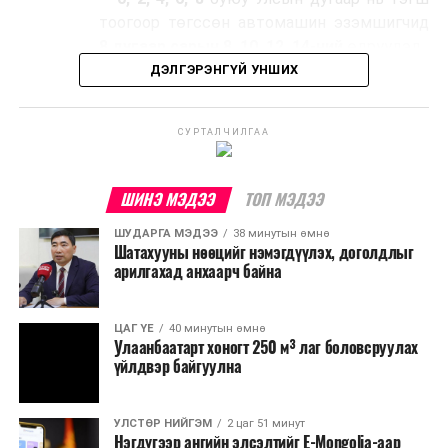
тоогоор төгссөн автомашин эзэмшигчид
8 дугаар сарын 8, 10, 12, 14-ний
өдрүүдэд,
ДЭЛГЭРЭНГҮЙ УНШИХ
- 1, 3, 5, 7, 9
буюу Улсын дугаар нь сондгой
тоогоор төгссөн автомашин эзэмшигчид
СУРТАЛЧИЛГАА
8 дугаар сарын 7, 9, 11, 13, 15-ны
өдрүүдэд шатахуун авна.
ШИНЭ МЭДЭЭ
ТОП МЭДЭЭ
Иргэд, жолооч та бүхэн хуваарийн дагуу шатахуун
түгээх станцуудаар үйлчлүүлнэ үү.
ШУДАРГА МЭДЭЭ
38 минутын өмнө
Шатахууны нөөцийг нэмэгдүүлэх, доголдлыг
арилгахад анхаарч байна
ЦАГ ҮЕ
40 минутын өмнө
Улаанбаатарт хоногт 250 м³ лаг боловсруулах
үйлдвэр байгуулна
УЛСТӨР НИЙГЭМ
2 цаг 51 минут
Нэгдүгээр ангийн элсэлтийг E-Mongolia-аар