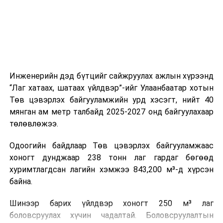
Инженерийн дэд бүтцийг сайжруулах ажлын хүрээнд
“Лаг хатаах, шатаах үйлдвэр”-ийг Улаанбаатар хотын
Төв цэвэрлэх байгууламжийн урд хэсэгт, нийт 40
мянган ам метр талбайд 2025-2027 онд байгуулахаар
төлөвлөжээ.
Одоогийн байдлаар Төв цэвэрлэх байгууламжаас
хоногт дунджаар 238 тонн лаг гардаг бөгөөд
хуримтлагдсан лагийн хэмжээ 843,200 м³-д хүрсэн
байна.
Шинээр барих үйлдвэр хоногт 250 м³ лаг
боловсруулах хүчин чадалтай. Боловсруулалтын