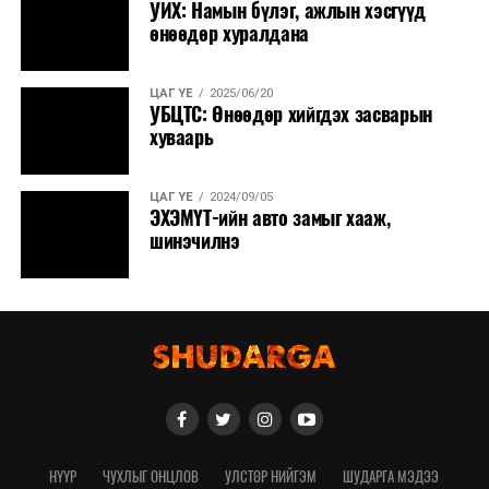
УИХ: Намын бүлэг, ажлын хэсгүүд
өнөөдөр хуралдана
ЦАГ ҮЕ
2025/06/20
УБЦТС: Өнөөдөр хийгдэх засварын
хуваарь
ЦАГ ҮЕ
2024/09/05
ЭХЭМҮТ-ийн авто замыг хааж,
шинэчилнэ
НҮҮР
ЧУХЛЫГ ОНЦЛОВ
УЛСТӨР НИЙГЭМ
ШУДАРГА МЭДЭЭ