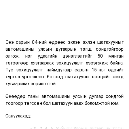
Энэ сарын 04-ний өдрөөс эхлэн эхлэн шатахууныг
автомашины улсын дугаарын тэгш, сондгойгоор
олгож, нэг удаагийн цэнэглэлтийг 50 мянган
төгрөгөөр хязгаарлах зохицуулалт хэрэгжиж байна.
Тус зохицуулалт наймдугаар сарын 15-ны өдрийг
хүртэл үргэлжлэх бөгөөд шатахууны нөөцийг жигд
хуваарилах зорилготой.
Өнөөдөр таны автомашины улсын дугаар сондгой
тоогоор төгссөн бол шатахуун авах боломжтой юм.
Сануулахад:
- 0, 2, 4, 6, 8
буюу Улсын дугаар нь тэгш