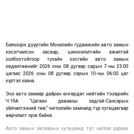
зориулалттай. Лагийг өндөр температурт шатааснаар
эзлэхүүн нь 90 хүртэл хувиар буурч, бактери, вирус
болон бусад өвчин үүсгэгч бичил биетнийг устгах
боломжтой.
Түүнчлэн шаталтын явцад үүсэх дулааныг цахилгаан
болон дулааны эрчим хүч үйлдвэрлэхэд ашиглаж
Баянзүрх дүүргийн Монелийн гудамжийн авто замын
болдог. Зарим технологийн хувьд шаталтын дараа
хэсэгчилсэн засвар, шинэчлэлтийн ажилтай
үлдэх үнснээс фосфор зэрэг ашигт эрдсийг сэргээн
холбоотойгоор тухайн хэсгийн авто замын
авах боломжтой аж.
хөдөлгөөнийг 2026 оны 08 дугаар сарын 7-ны 23:00
цагаас 2026 оны 08 дугаар сарын 10-ны 06:00 цаг
Япон, Герман, Швейцар, Нидерланд, Өмнөд Солонгос
хүртэл хаана.
зэрэг улс лаг хатаах, шатаах технологийг ашиглаж
байна. Тухайлбал, Германд лаг шатаах үйлдвэрээс
Энэ авто замаар дайран өнгөрдөг нийтийн тээврийн
гарсан үнснээс фосфор сэргээн авах технологи
Ч:19А “Цагаан давааны задгай-Сансарын
ашигладаг бол Нидерландад төвлөрсөн лаг
үйлчилгээний төв” чиглэлийн замналд түр хугацаагаар
боловсруулах үйлдвэрүүдээр дулаан, цахилгаан
өөрчлөлт орж байна.
эрчим хүч үйлдвэрлэдэг.
Авто замын засварын хугацаанд тус чиглэл дараах