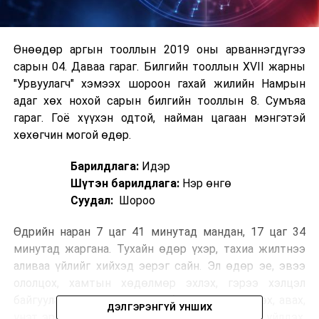
Өнөөдөр аргын тооллын 2019 оны арваннэгдүгээ
сарын 04. Даваа гараг. Билгийн тооллын XVII жарны
"Урвуулагч" хэмээх шороон гахай жилийн Намрын
адаг хөх нохой сарын билгийн тооллын 8. Сумъяа
гараг. Гоё хүүхэн одтой, найман цагаан мэнгэтэй
хөхөгчин могой өдөр.
Барилдлага:
Идэр
Шүтэн барилдлага:
Нэр өнгө
Суудал:
Шороо
Өдрийн наран 7 цаг 41 минутад мандан, 17 цаг 34
минутад жаргана. Тухайн өдөр үхэр, тахиа жилтнээ
аливаа үйлийг хийхэд эерэг сайн. Эл өдөр эе, эвээ
ололцох, хамтын хөдөлмөр эхлэх, гэрээ хэлцэл
байгуулах, найр хурим хийх, бэр гуйх, инж өгөх, авах,
ДЭЛГЭРЭНГҮЙ УНШИХ
үнэт эрдэнийн зүйл авах, сан тавиулах, угаал үйлдэх,