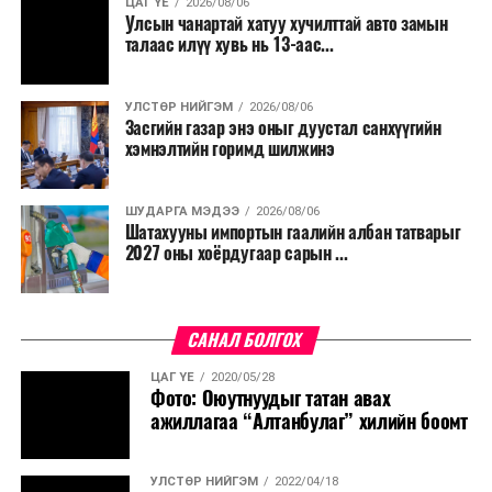
ЦАГ ҮЕ
2026/08/06
Улсын чанартай хатуу хучилттай авто замын
талаас илүү хувь нь 13-аас...
УЛСТӨР НИЙГЭМ
2026/08/06
Засгийн газар энэ оныг дуустал санхүүгийн
хэмнэлтийн горимд шилжинэ
ШУДАРГА МЭДЭЭ
2026/08/06
Шатахууны импортын гаалийн албан татварыг
2027 оны хоёрдугаар сарын ...
САНАЛ БОЛГОХ
ЦАГ ҮЕ
2020/05/28
Фото: Оюутнуудыг татан авах
ажиллагаа “Алтанбулаг” хилийн боомт
УЛСТӨР НИЙГЭМ
2022/04/18