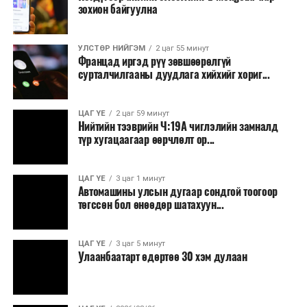
зохион байгуулна
УЛСТӨР НИЙГЭМ
2 цаг 55 минут
Францад иргэд рүү зөвшөөрөлгүй
сурталчилгааны дуудлага хийхийг хориг...
ЦАГ ҮЕ
2 цаг 59 минут
Нийтийн тээврийн Ч:19А чиглэлийн замналд
түр хугацаагаар өөрчлөлт ор...
ЦАГ ҮЕ
3 цаг 1 минут
Автомашины улсын дугаар сондгой тоогоор
төгссөн бол өнөөдөр шатахуун...
ЦАГ ҮЕ
3 цаг 5 минут
Улаанбаатарт өдөртөө 30 хэм дулаан