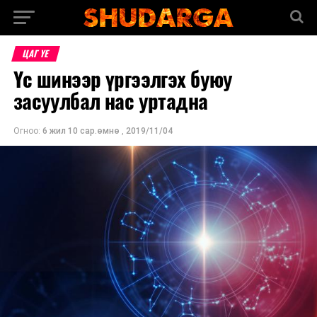
ЦАГ ҮЕ
Үс шинээр үргээлгэх буюу
засуулбал нас уртадна
Огноо:
6 жил 10 сар.өмнө
,
2019/11/04