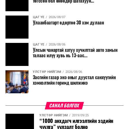
төгссөн бол өнөөдөр шатахуун...
салбар бүрдээ урсгал зардлыг 20 хувиар бууруулах,
нөхөн томилгоо хийхгүй байх, аялал, амралт, зугаалга,
ЦАГ ҮЕ
2026/08/07
хамт олны урлаг, спортын арга хэмжээг зохион
Улаанбаатарт өдөртөө 30 хэм дулаан
байгуулахгүй байх, төрийн албанд шинэ орон тоо бий
болгохгүй байх, эрчим хүчний хэрэглээг хэмнэх, хурал,
сургалтыг цахим хэлбэрт шилжүүлэх, төрийн албан
ЦАГ ҮЕ
2026/08/06
хаагчдыг зарим өдрүүдэд цахимаар ажиллуулах арга
Улсын чанартай хатуу хучилттай авто замын
хэмжээг үргэлжлүүлэхийг үүрэг болголоо.
талаас илүү хувь нь 13-аас...
Төсвийн сахилга бат сайжирч, эдийн засгийн нөхцөл
УЛСТӨР НИЙГЭМ
2026/08/06
байдал хэвийн болсон тохиолдолд эдгээр
Засгийн газар энэ оныг дуустал санхүүгийн
хязгаарлалтыг үе шаттайгаар сулруулах юм.
хэмнэлтийн горимд шилжинэ
САНАЛ БОЛГОХ
УЛСТӨР НИЙГЭМ
2019/09/25
“1000 анхдагч илгээлтийн эздийн
чуулга” уулзалт болно