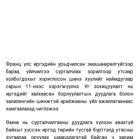
2026 оны 9 дүгээр сарын 1-нээс цахимаар
эхэлнэ.
2026 оны 9 дүгээр сарын 14-нөөс танхимаар
үргэлжилнэ.
Оюутны дотуур байр
Франц улс иргэдийн урьдчилсан зөвшөөрөлгүйгээр
2026 оны 9 дүгээр сарын 13-наас оюутнуудыг
бараа, үйлчилгээ сурталчлах зорилгоор утсаар
дотуур байранд оруулж эхэлнэ.
холбогдохыг хориглосон шинэ хуулийг наймдугаар
Сургууль, цэцэрлэгийн үйл ажиллагааны
сарын 11-нээс хэрэгжүүлнэ. Уг зохицуулалт нь
зохицуулалт
иргэдийг залхаасан борлуулалтын дуудлага болон
залилангийн шинжтэй арилжааны үйл ажиллагаанаас
2026 оны 8 дугаар сарын 17–28-ны өдрүүдэд
хамгаалахад чиглэжээ.
нийслэлийн бүх сургууль, цэцэрлэгт ажлын
Өмнө нь сурталчилгааны дуудлага хүлээн авахгүй
байранд элсэлт, бүртгэл болон бусад аливаа
байхыг хүссэн иргэд төрийн тусгай бүртгэлд утасны
арга хэмжээ зохион байгуулахгүй болно.
дугаараа оруулах шаардлагатай байсан ч зарим