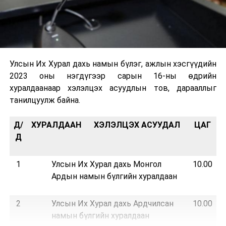
Улсын Их Хурал дахь намын бүлэг, ажлын хэсгүүдийн
2023 оны нэгдүгээр сарын 16-ны өдрийн
хуралдаанаар хэлэлцэх асуудлын тов, дарааллыг
танилцуулж байна.
Д/
ХУРАЛДААН
ХЭЛЭЛЦЭХ АСУУДАЛ
ЦАГ
Д
1
Улсын Их Хурал дахь Монгол
10.00
Ардын намын бүлгийн хуралдаан
Д
2
Улсын Их Хурал дахь Ардчилсан
10.00
намын бүлгийн хуралдаан