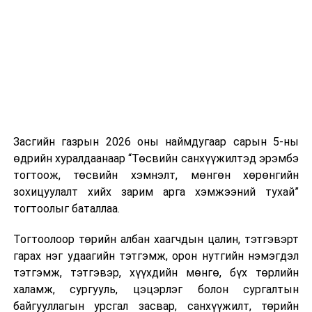
нэгжийг 375 мянга хүртэлх еврогоор торгох
боломжтой. Харин хэрэглэгч өөрөө зөвшөөрсөн,
эсвэл тухайн компанитай өмнө нь гэрээний
харилцаатай бөгөөд шинэ үйлчилгээ санал болгож
буй тохиолдолд хориг үйлчлэхгүй. Иргэд
зөвшөөрөлгүй дуудлагын талаар төрийн цахим
хуудсаар мэдээлэх боломжтой.
Засгийн газрын 2026 оны наймдугаар сарын 5-ны
Шинэ хууль Францын зах зээлд үйлчилдэг гадаадын
өдрийн хуралдаанаар “Төсвийн санхүүжилтэд эрэмбэ
дуудлагын төвүүдэд нөлөөлөхөөр байна. Тухайлбал,
тогтоож, төсвийн хэмнэлт, мөнгөн хөрөнгийн
Мароккогийн дуудлагын төвүүдийн орлогын 80 гаруй
зохицуулалт хийх зарим арга хэмжээний тухай”
хувь Францын зах зээлээс бүрддэг бөгөөд тус улсын
тогтоолыг баталлаа.
40–50 мянган ажлын байр эрсдэлд орж болзошгүйг
Мароккогийн хөдөлмөр эрхлэлтийн сайд мэдэгджээ.
Тогтоолоор төрийн албан хаагчдын цалин, тэтгэвэрт
гарах нэг удаагийн тэтгэмж, орон нутгийн нэмэгдэл
тэтгэмж, тэтгэвэр, хүүхдийн мөнгө, бүх төрлийн
халамж, сургууль, цэцэрлэг болон сургалтын
байгууллагын урсгал засвар, санхүүжилт, төрийн