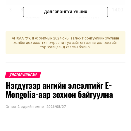
3
Зөвлөлдөх
Зөвлөлдөх санал
14.00
ДЭЛГЭРЭНГҮЙ УНШИХ
зөвлөл
асуулгын асуулт
боловсруулах
АНХААРУУЛГА: УИХ-ын 2024 оны ээлжит сонгуулийн хуулийн
4
Байгаль
Тусгай
15.30
холбогдох заалтын хүрээнд тус сайтын сэтгэгдэл хэсгийг
орчин, хүнс,
хамгаалалттай
түр хугацаанд хаасан болно.
хөдөө аж
газар нутгийн
ахуйн
хилийн цэсийн
байнгын
баталгаажуулалтын
хороо
ажлын явц байдалд
УЛСТӨР НИЙГЭМ
хяналт тавих,
Нэгдүгээр ангийн элсэлтийг E-
санал, дүгнэлт
Mongolia-аар зохион байгуулна
боловсруулах үүрэг
бүхий ажлын
Огноо:
2 өдрийн өмнө
,
2026/08/07
хэсгийн хуралдаан
5
Байгаль
Мал, махны
17.00