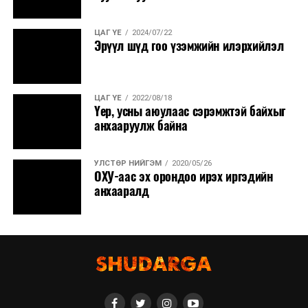
ЦАГ ҮЕ
2024/07/22
Эрүүл шүд гоо үзэмжийн илэрхийлэл
ЦАГ ҮЕ
2022/08/18
Үер, усны аюулаас сэрэмжтэй байхыг
анхааруулж байна
УЛСТӨР НИЙГЭМ
2020/05/26
ОХУ-аас эх орондоо ирэх иргэдийн
анхааралд