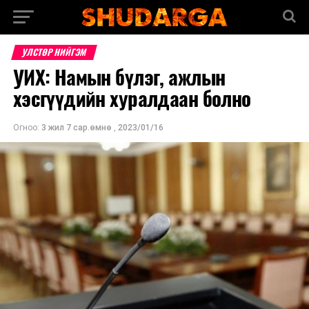
УЛСТӨР НИЙГЭМ
УИХ: Намын бүлэг, ажлын
хэсгүүдийн хуралдаан болно
Огноо:
3 жил 7 сар.өмнө
,
2023/01/16