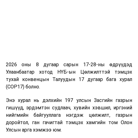
орчин, хүнс,
бэлтгэн
хөдөө аж
нийлүүлэлт, нөөц,
ахуйн
экспортын
байнгын
асуудлаар хяналт
хороо
шалгалт хийж,
холбогдох санал,
дүгнэлт гаргах
үүрэг бүхий ажлын
хэсгийн хуралдаан
2026 оны 8 дугаар сарын 17-28-ны өдрүүдэд
Улаанбаатар хотод НҮБ-ын Цөлжилттэй тэмцэх
УНШСАН:
тухай конвенцын Талуудын 17 дугаар бага хурал
1914
(COP17) болно.
ДАРААХ МЭДЭЭ
Иргэний нийгмийн байгууллагуудын анхааралд
Энэ хурал нь дэлхийн 197 улсын Засгийн газрын
ӨМНӨХ МЭДЭЭ
гишүүд, эрдэмтэн судлаач, хувийн хэвшил, иргэний
Өнөөдөр ихэнх нутгаар цаг агаар тогтуун байна
нийгмийн байгууллага нэгдэж цөлжилт, газрын
доройтол, ган гачигтай тэмцэх хамгийн том Олон
Улсын арга хэмжээ юм.