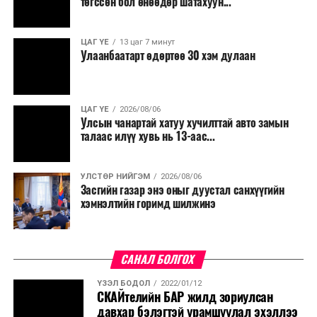
төгссөн бол өнөөдөр шатахуун...
ЦАГ ҮЕ
13 цаг 7 минут
Улаанбаатарт өдөртөө 30 хэм дулаан
ЦАГ ҮЕ
2026/08/06
Улсын чанартай хатуу хучилттай авто замын
талаас илүү хувь нь 13-аас...
УЛСТӨР НИЙГЭМ
2026/08/06
Засгийн газар энэ оныг дуустал санхүүгийн
хэмнэлтийн горимд шилжинэ
САНАЛ БОЛГОХ
ҮЗЭЛ БОДОЛ
2022/01/12
СКАЙтелийн БАР жилд зориулсан
давхар бэлэгтэй урамшуулал эхэллээ