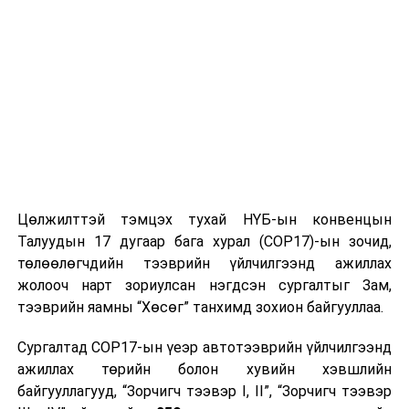
төлөөлөгчид оролцсон байна
гэж Онцгой байдлын
ерөнхий газраас мэдээллээ.
УНШСАН:
1757
ДАРААХ МЭДЭЭ
АНЭУ-ын Засгийн газрын гишүүн, ГХОУХАЯ-ны Төрийн
сайд Ахмад Али Аль Саиг-тай уулзав
ӨМНӨХ МЭДЭЭ
Иргэдийн 604 сая төгрөгийн өмч хөрөнгийг авран
хамгаалав
Цөлжилттэй тэмцэх тухай НҮБ-ын конвенцын
Талуудын 17 дугаар бага хурал (COP17)-ын зочид,
төлөөлөгчдийн тээврийн үйлчилгээнд ажиллах
жолооч нарт зориулсан нэгдсэн сургалтыг Зам,
тээврийн яамны “Хөсөг” танхимд зохион байгууллаа.
Сургалтад COP17-ын үеэр автотээврийн үйлчилгээнд
ажиллах төрийн болон хувийн хэвшлийн
байгууллагууд, “Зорчигч тээвэр I, II”, “Зорчигч тээвэр