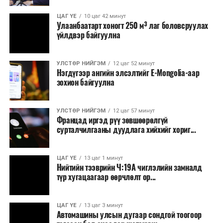
ЦАГ ҮЕ
10 цаг 42 минут
Улаанбаатарт хоногт 250 м³ лаг боловсруулах
үйлдвэр байгуулна
УЛСТӨР НИЙГЭМ
12 цаг 52 минут
Нэгдүгээр ангийн элсэлтийг E-Mongolia-аар
зохион байгуулна
УЛСТӨР НИЙГЭМ
12 цаг 57 минут
Францад иргэд рүү зөвшөөрөлгүй
сурталчилгааны дуудлага хийхийг хориг...
ЦАГ ҮЕ
13 цаг 1 минут
Нийтийн тээврийн Ч:19А чиглэлийн замналд
түр хугацаагаар өөрчлөлт ор...
ЦАГ ҮЕ
13 цаг 3 минут
Автомашины улсын дугаар сондгой тоогоор