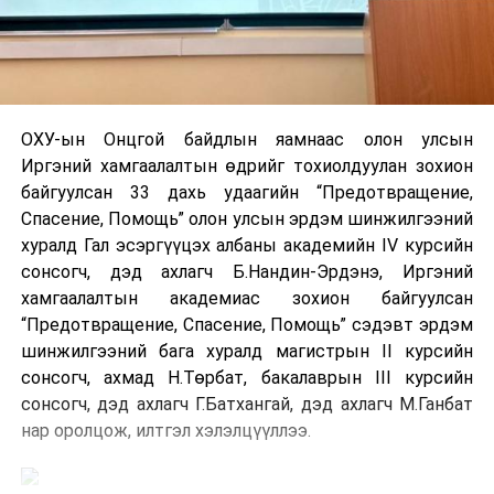
ОХУ-ын Онцгой байдлын яамнаас олон улсын
Иргэний хамгаалалтын өдрийг тохиолдуулан зохион
байгуулсан 33 дахь удаагийн “Предотвращение,
Спасение, Помощь” олон улсын эрдэм шинжилгээний
хуралд Гал эсэргүүцэх албаны академийн IV курсийн
сонсогч, дэд ахлагч Б.Нандин-Эрдэнэ, Иргэний
хамгаалалтын академиас зохион байгуулсан
“Предотвращение, Спасение, Помощь” сэдэвт эрдэм
шинжилгээний бага хуралд магистрын II курсийн
сонсогч, ахмад Н.Төрбат, бакалаврын III курсийн
сонсогч, дэд ахлагч Г.Батхангай, дэд ахлагч М.Ганбат
нар оролцож, илтгэл хэлэлцүүллээ.