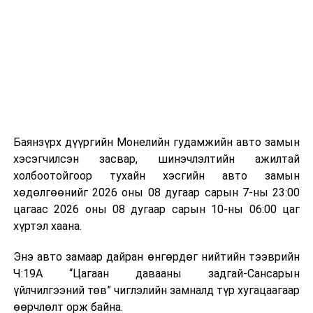
байгууламжаас гардаг лагийг байгаль орчинд аюулгүй
мэдээллээ.
аргаар боловсруулж, эзлэхүүнийг эрс бууруулах
зориулалттай. Лагийг өндөр температурт шатааснаар
эзлэхүүн нь 90 хүртэл хувиар буурч, бактери, вирус
болон бусад өвчин үүсгэгч бичил биетнийг устгах
боломжтой.
Түүнчлэн шаталтын явцад үүсэх дулааныг цахилгаан
болон дулааны эрчим хүч үйлдвэрлэхэд ашиглаж
Баянзүрх дүүргийн Монелийн гудамжийн авто замын
болдог. Зарим технологийн хувьд шаталтын дараа
хэсэгчилсэн засвар, шинэчлэлтийн ажилтай
үлдэх үнснээс фосфор зэрэг ашигт эрдсийг сэргээн
холбоотойгоор тухайн хэсгийн авто замын
авах боломжтой аж.
хөдөлгөөнийг 2026 оны 08 дугаар сарын 7-ны 23:00
цагаас 2026 оны 08 дугаар сарын 10-ны 06:00 цаг
Япон, Герман, Швейцар, Нидерланд, Өмнөд Солонгос
хүртэл хаана.
зэрэг улс лаг хатаах, шатаах технологийг ашиглаж
байна. Тухайлбал, Германд лаг шатаах үйлдвэрээс
Энэ авто замаар дайран өнгөрдөг нийтийн тээврийн
гарсан үнснээс фосфор сэргээн авах технологи
Ч:19А “Цагаан давааны задгай-Сансарын
ашигладаг бол Нидерландад төвлөрсөн лаг
үйлчилгээний төв” чиглэлийн замналд түр хугацаагаар
боловсруулах үйлдвэрүүдээр дулаан, цахилгаан
өөрчлөлт орж байна.