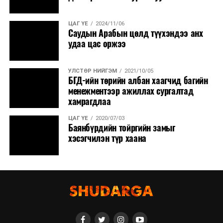
ЦАГ ҮЕ
2024/11/06
Саудын Арабын цөлд түүхэндээ анх
удаа цас оржээ
УЛСТӨР НИЙГЭМ
2021/10/05
БГД-ийн төрийн албан хаагчид багийн
менежментээр ажиллах сургалтад
хамрагдлаа
ЦАГ ҮЕ
2020/07/03
Баянбүрдийн тойргийн замыг
хэсэгчилэн түр хаана