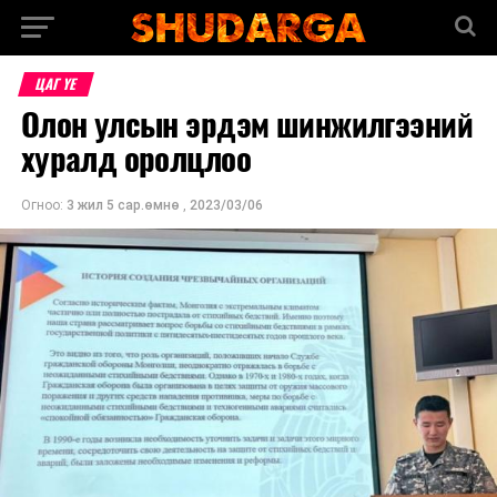
ЦАГ ҮЕ
Олон улсын эрдэм шинжилгээний
хуралд оролцлоо
Огноо:
3 жил 5 сар.өмнө
,
2023/03/06