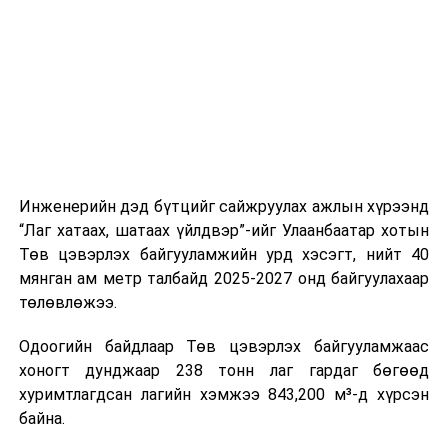
шат, маршрут, хөдөлгөөний зохион байгуулалт,
цагийн менежмент, мэдээлэл дамжуулах журам,
холбогдох байгууллагуудын уялдаа холбоо, аюулгүй
ажиллагааны чиглэлээр жолооч нарыг сургалт, арга
зүйгээр хангаж байна.
Мөн зам тээврийн осол, саатал болон бусад эрсдэл,
онцгой нөхцөл үүссэн үед авах арга хэмжээ, ачаалал
ихтэй нөхцөлд тайван, зөв, шуурхай шийдвэр гаргах,
Инженерийн дэд бүтцийг сайжруулах ажлын хүрээнд
өдөр тутмын ажлын бэлэн байдлыг хангах зэрэг
“Лаг хатаах, шатаах үйлдвэр”-ийг Улаанбаатар хотын
практик ур чадварыг сургалтын хөтөлбөрт тусгажээ.
Төв цэвэрлэх байгууламжийн урд хэсэгт, нийт 40
мянган ам метр талбайд 2025-2027 онд байгуулахаар
Сургалтыг танилцуулах лекц, асуулт-хариулт,
төлөвлөжээ.
жишээнд суурилсан сургалт, багаар ажиллах дасгал,
маршрут болон тээвэрлэлтийн урсгалын зураглалтай
Одоогийн байдлаар Төв цэвэрлэх байгууламжаас
танилцах, онцгой нөхцөлд ажиллах дадлага зэрэг
хоногт дунджаар 238 тонн лаг гардаг бөгөөд
онол, практик хосолсон хэлбэрээр зохион байгуулж
хуримтлагдсан лагийн хэмжээ 843,200 м³-д хүрсэн
байна.
байна.
Сургалтын үеэр COP17 олон улсын бага хурлыг