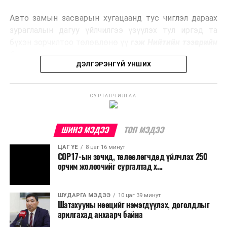
эрчим хүч үйлдвэрлэдэг.
Авто замын засварын хугацаанд тус чиглэл дараах
Ийнхүү лаг хатаах, шатаах технологийг лагийн
зураглалын дагуу үйлчилгээ үзүүлэх тул иргэд та
эзлэхүүнийг бууруулахын зэрэгцээ эрчим хүч
бүхэн зорчилтоо төлөвлөнө үү
гэж Нийтийн тээврийн
үйлдвэрлэх, нөөцийг дахин ашиглах чиглэлээр олон
бодлогын газраас мэдээллээ.
улсад өргөн ашиглаж байна.
ДЭЛГЭРЭНГҮЙ УНШИХ
СУРТАЛЧИЛГАА
ШИНЭ МЭДЭЭ
ТОП МЭДЭЭ
ЦАГ ҮЕ
8 цаг 16 минут
COP17-ын зочид, төлөөлөгчдөд үйлчлэх 250
орчим жолоочийг сургалтад х...
ШУДАРГА МЭДЭЭ
10 цаг 39 минут
Шатахууны нөөцийг нэмэгдүүлэх, доголдлыг
арилгахад анхаарч байна