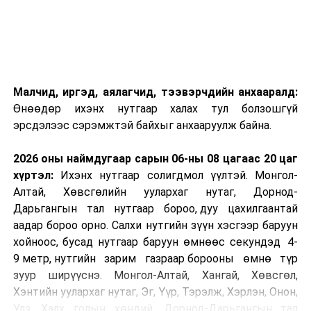
Малчид, иргэд, аялагчид, тээвэрчдийн анхааралд:
Өнөөдөр ихэнх нутгаар халах тул болзошгүй
эрсдэлээс сэрэмжтэй байхыг анхааруулж байна.
2026 оны наймдугаар сарын 06-ны 08 цагаас 20 цаг
хүртэл:
Ихэнх нутгаар солигдмол үүлтэй. Монгол-
Алтай, Хөвсгөлийн уулархаг нутаг, Дорнод-
Дарьгангын тал нутгаар бороо, дуу цахилгаантай
аадар бороо орно. Салхи нутгийн зүүн хэсгээр баруун
хойноос, бусад нутгаар баруун өмнөөс секундэд 4-
9 метр, нутгийн зарим газраар борооны өмнө түр
зуур ширүүснэ. Монгол-Алтай, Хангай, Хөвсгөл,
Хэнтийн уулархаг нутаг, Эг, Үүр, Тэрэлж, Хэрлэн, Онон,
Улз, Халх голын хөндий, Дорнод-Дарьгангын тал