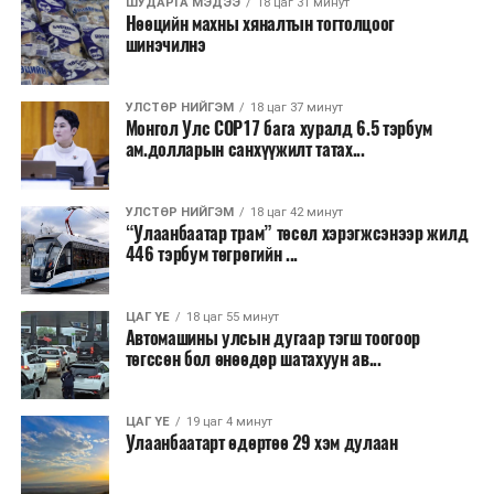
ШУДАРГА МЭДЭЭ
18 цаг 31 минут
Шөнөдөө Монгол-Алтай, Хангай, Хөвсгөлийн
Нөөцийн махны хяналтын тогтолцоог
уулархаг нутаг, Завхан, Заг, Байдраг голын эх,
шинэчилнэ
Хүрэнбэлчир орчим, Тэрэлж голын хөндийгөөр
6-11 хэм, Алтайн өвөр говь орчмоор 23-28 хэм,
УЛСТӨР НИЙГЭМ
18 цаг 37 минут
Их нууруудын хотгор, говийн бүс нутгийн өмнөд
Монгол Улс COP17 бага хуралд 6.5 тэрбум
хэсэг, Дорнод, Дарьгангын тал нутгаар 18-23
ам.долларын санхүүжилт татах...
хэм, бусад нутгаар 12-17 хэм, өдөртөө Монгол-
Алтай, Хангай, Хөвсгөл, Хэнтийн уулархаг нутаг,
УЛСТӨР НИЙГЭМ
18 цаг 42 минут
Эг, Үүр, Тэрэлж, Хэрлэн, Онон, Улз, Халх голын
“Улаанбаатар трам” төсөл хэрэгжсэнээр жилд
хөндий, Дорнод, Дарьгангын тал нутгаар 23-28
446 тэрбум төгрөгийн ...
хэм, Их нууруудын хотгор, говийн бүс нутгийн
өмнөд хэсгээр 35-40 хэм, бусад нутгаар 28-33
ЦАГ ҮЕ
18 цаг 55 минут
хэм дулаан байна. 9-нд баруун болон төвийн
Автомашины улсын дугаар тэгш тоогоор
аймгуудын нутгийн хойд хэсгээр, 10-наас ихэнх
төгссөн бол өнөөдөр шатахуун ав...
нутгаар сэрүүснэ.
ЦАГ ҮЕ
19 цаг 4 минут
Улаанбаатарт өдөртөө 29 хэм дулаан