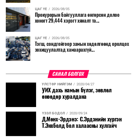
ЦАГ ҮЕ
2026/08/05
Прокурорын байгууллага өнгөрсөн долоо
хоногт 29,444 хэрэгт хяналт та...
ЦАГ ҮЕ
2026/08/05
Тэгш, сондгойгоор замын хөдөлгөөнд оролцох
зохицуулалтад хамаарахгүй...
САНАЛ БОЛГОХ
УЛСТӨР НИЙГЭМ
2020/04/27
УИХ дахь намын бүлэг, зөвлөл
өнөөдөр хуралдана
ҮЗЭЛ БОДОЛ
2020/09/24
Д.Мөнх-Эрдэнэ: С.Эрдэнийн хүргэн
Т.Энхболд бол халаасны хулгайч