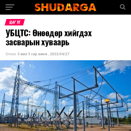
ЦАГ ҮЕ
УБЦТС: Өнөөдөр хийгдэх
засварын хуваарь
Огноо:
3 жил 3 сар.өмнө
,
2023/04/27