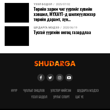
ҮЗЭЛ БОДОЛ
2025/07/02
Төрийн зарим чиг үүргийг хувийн
хэвшил, МҮХАҮТ-д шилжүүлснээр
төрийн дарамт, хүн...
ШУДАРГА МЭДЭЭ
2020/06/19
Тусгай үүргийн онгоц газардлаа
НҮҮР
ЧУХЛЫГ ОНЦЛОВ
УЛСТӨР НИЙГЭМ
ШУДАРГА МЭДЭЭ
ҮЗЭЛ БОДОЛ
УРЛАГ СПОРТ
ЦАГ ҮЕ