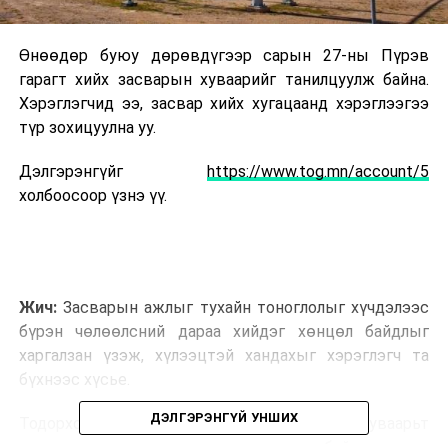
Өнөөдөр буюу дөрөвдүгээр сарын 27-ны Пүрэв
гарагт хийх засварын хуваарийг танилцуулж байна.
Хэрэглэгчид ээ, засвар хийх хугацаанд хэрэглээгээ
түр зохицуулна уу.
Дэлгэрэнгүйг
https://www.tog.mn/account/5
холбоосоор үзнэ үү.
Жич:
Засварын ажлыг тухайн тоноглолыг хүчдэлээс
бүрэн чөлөөлсний дараа хийдэг хөнцөл байдлыг
харгалзан үзэж, хүлээцтэй хандахыг хэрэглэгч та
бүхнээс хүсье.
ДЭЛГЭРЭНГҮЙ УНШИХ
Тодорхой шалтгааны улмаас засварын хуваарьт
өөрчлөлт орох тохиолдолд хангагч байгууллагаас