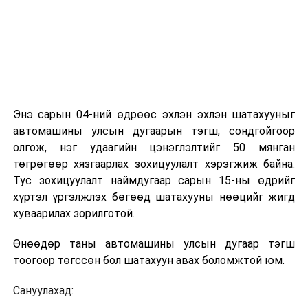
Энэ сарын 04-ний өдрөөс эхлэн эхлэн шатахууныг
автомашины улсын дугаарын тэгш, сондгойгоор
олгож, нэг удаагийн цэнэглэлтийг 50 мянган
төгрөгөөр хязгаарлах зохицуулалт хэрэгжиж байна.
Тус зохицуулалт наймдугаар сарын 15-ны өдрийг
хүртэл үргэлжлэх бөгөөд шатахууны нөөцийг жигд
хуваарилах зорилготой.
Өнөөдөр таны автомашины улсын дугаар тэгш
тоогоор төгссөн бол шатахуун авах боломжтой юм.
Сануулахад: