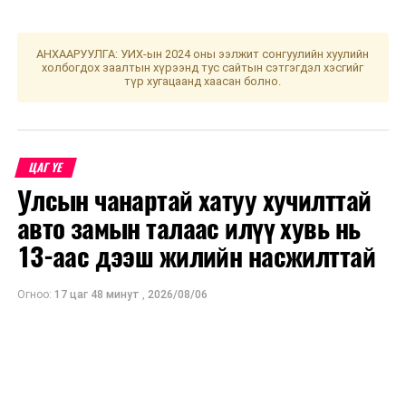
зарыг дахин хүргэнэ.
АНХААРУУЛГА: УИХ-ын 2024 оны ээлжит сонгуулийн хуулийн
холбогдох заалтын хүрээнд тус сайтын сэтгэгдэл хэсгийг
УНШСАН:
1619
түр хугацаанд хаасан болно.
ДАРААХ МЭДЭЭ
Ихэнх нутгаар хүчтэй салхи, шороон шуургатай байна
ӨМНӨХ МЭДЭЭ
Үс шинээр үргээлгэх буюу засуулахад тохиромжгүй
ЦАГ ҮЕ
Улсын чанартай хатуу хучилттай
авто замын талаас илүү хувь нь
13-аас дээш жилийн насжилттай
Огноо:
17 цаг 48 минут
,
2026/08/06