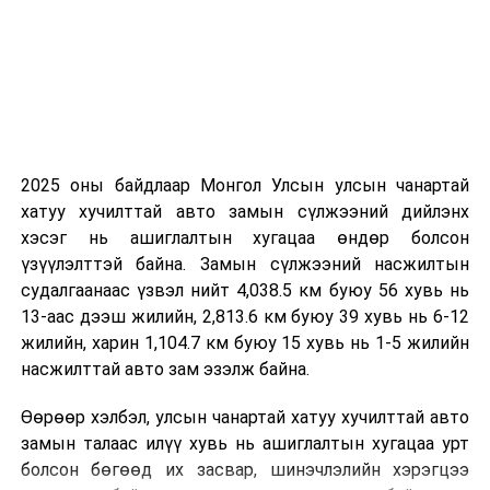
2025 оны байдлаар Монгол Улсын улсын чанартай
хатуу хучилттай авто замын сүлжээний дийлэнх
хэсэг нь ашиглалтын хугацаа өндөр болсон
үзүүлэлттэй байна. Замын сүлжээний насжилтын
судалгаанаас үзвэл нийт 4,038.5 км буюу 56 хувь нь
13-аас дээш жилийн, 2,813.6 км буюу 39 хувь нь 6-12
жилийн, харин 1,104.7 км буюу 15 хувь нь 1-5 жилийн
насжилттай авто зам эзэлж байна.
Өөрөөр хэлбэл, улсын чанартай хатуу хучилттай авто
замын талаас илүү хувь нь ашиглалтын хугацаа урт
болсон бөгөөд их засвар, шинэчлэлийн хэрэгцээ