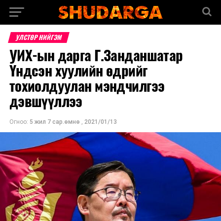
УЛСТӨР НИЙГЭМ
УИХ-ын дарга Г.Занданшатар
Үндсэн хуулийн өдрийг
тохиолдуулан мэндчилгээ
дэвшүүллээ
Огноо:
5 жил 7 сар.өмнө
,
2021/01/13