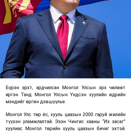
Бүрэн эрхт, ардчилсан Монгол Улсын эрх чөлөөт
иргэн Танд Монгол Улсын Үндсэн хуулийн өдрийн
мэндийг өргөн дэвшүүлье.
Монгол Улс төр ёс, хууль цаазын 2000 гаруй жилийн
түүхэн уламжлалтай. Эзэн Чингис хааны “Их засаг”
хуулиас Монгол төрийн хууль цаазын бичиг эхтэй.