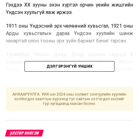
Гэхдээ XX зууны эхэн хүртэл орчин үеийн жишгийн
Үндсэн хуульгүй явж иржээ.
1911 оны Үндэсний эрх чөлөөний хувьсгал, 1921 оны
Арды хувьсгалын дараа Үндсэн хуулийн шинж
чанартай олон тооны эрх зүйн баримт бичиг гарсан.
Тухайлбал, Улсын Дээд, Доод хурлын газрын 8
зүйлийн дүрэм, Зарлигаар тогтоосон Монгол Улсын
ДЭЛГЭРЭНГҮЙ УНШИХ
Хууль зүйлийн бичиг, Монгол Улсын Түр Засгийн
газрын дүрэм, Тангарагтны гэрээ, Монголын олон
засаг ба засаг бус ван гүнгүүдийн эрх хэмжээний
дүрэм, Нутгийн захиргааны дүрэм гэх мэт эрх зүйн
АНХААРУУЛГА: УИХ-ын 2024 оны ээлжит сонгуулийн хуулийн
баримт бичгийг мөрдөж байжээ.
холбогдох заалтын хүрээнд тус сайтын сэтгэгдэл хэсгийг
түр хугацаанд хаасан болно.
Ардын Засгийн газраас 1922 болон 1924 онд Үндсэн
хууль боловсруулах комиссыг байгуулсан байна. Уг
комиссын ажилтай холбогдуулан гаргасан Засгийн
УЛСТӨР НИЙГЭМ
газрын тогтоолд: “Үндсэн хуулийг ардын эрхт,