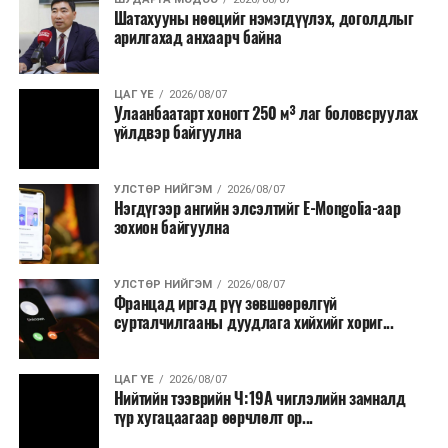
Шатахууны нөөцийг нэмэгдүүлэх, доголдлыг
тушаалтны томилолтоос бусад гадаад
арилгахад анхаарч байна
томилолт, гадаадын зочин хүлээн авах зардал;
Зайлшгүй шаардлагагүй тоног төхөөрөмж,
ЦАГ ҮЕ
2026/08/07
тавилга, автомашин худалдан авах;
Улаанбаатарт хоногт 250 м³ лаг боловсруулах
үйлдвэр байгуулна
Батлан хамгаалах, хууль зүйн салбараас бусад
сургалт, дадлага;
УЛСТӨР НИЙГЭМ
2026/08/07
Хуулиар заавал мэдээлэхээс бусад кино,
Нэгдүгээр ангийн элсэлтийг E-Mongolia-аар
контент, хэвлэлийн зардал;
зохион байгуулна
Заавал олгохоос бусад тэтгэмж, урамшуулал.
УЛСТӨР НИЙГЭМ
2026/08/07
Санхүүгийн хэмнэлтийн горимыг 2026 оны
Францад иргэд рүү зөвшөөрөлгүй
арванхоёрдугаар сарын 31 хүртэл мөрдөнө. Харин
сурталчилгааны дуудлага хийхийг хориг...
эрүүл мэндийн салбар уг хэмнэлтийн горимд
хамрагдахгүй бөгөөд цэцэрлэг, сургуулийн хүүхдийн
ЦАГ ҮЕ
2026/08/07
эрт илрүүлэг, вакцинжуулалт, томуу, томуу төст
Нийтийн тээврийн Ч:19А чиглэлийн замналд
өвчний эсрэг арга хэмжээ зэрэг зайлшгүй
түр хугацаагаар өөрчлөлт ор...
шаардлагатай ажлууд төлөвлөгөөний дагуу