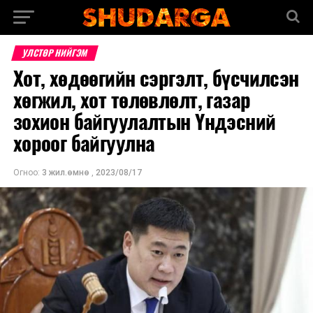
УЛСТӨР НИЙГЭМ
Хот, хөдөөгийн сэргэлт, бүсчилсэн
хөгжил, хот төлөвлөлт, газар
зохион байгуулалтын Үндэсний
хороог байгуулна
Огноо:
3 жил.өмнө
,
2023/08/17