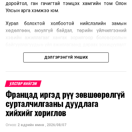
доройтол, ган гачигтай тэмцэх хамгийн том Олон
Улсын арга хэмжээ юм.
Хурал болохтой холбоотой нийслэлийн замын
хөдөлгөөн, аюулгүй байдал, төрийн үйлчилгээний
хэвийн ажиллагааг хангах зорилгоор боловсролын
байгууллагуудын үйл ажиллагаанд дараах зохицуулалт
хэрэгжүүлэхээр болжээ .
ДЭЛГЭРЭНГҮЙ УНШИХ
Цэцэрлэгийн бүртгэл
2026 оны 8 дугаар сарын 10–23-ны өдрүүдэд
УЛСТӨР НИЙГЭМ
E-Mongolia системээр бүртгэнэ.
Францад иргэд рүү зөвшөөрөлгүй
Нэгдүгээр ангийн элсэлт
сурталчилгааны дуудлага
хийхийг хориглов
2026 оны 8 дугаар сарын 17–28-ны өдрүүдэд
E-Mongolia системээр бүртгэнэ.
Огноо:
2 өдрийн өмнө
,
2026/08/07
Энэ хугацаанд хүүхэд бүртгэх дэмжлэгийн баг