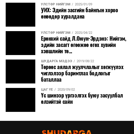
УЛСТӨР НИЙГЭМ
2025/01/09
УИХ: Эдийн засгийн байнгын хороо
өнөөдөр хуралдана
УЛСТӨР НИЙГЭМ
2025/04/22
Ерөнхий сайд Л.Оюун-Эрдэнэ: Нийгэм,
эдийн засагт өгөөжөө өгөх хувийн
хэвшлийн тө...
ШУДАРГА МЭДЭЭ
2019/08/22
Төрөөс аялал жуулчлалыг хөгжүүлэх
чиглэлээр баримтлах бодлогыг
баталлаа
ЦАГ ҮЕ
2020/09/02
Үс шинээр үргээлгэх буюу засуулбал
өлзийтэй сайн