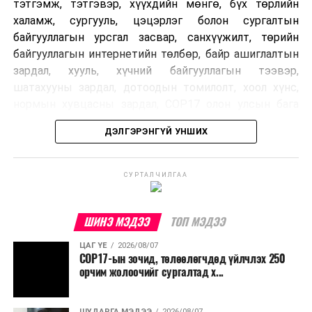
тэтгэмж, тэтгэвэр, хүүхдийн мөнгө, бүх төрлийн
халамж, сургууль, цэцэрлэг болон сургалтын
байгууллагын урсгал засвар, санхүүжилт, төрийн
байгууллагын интернетийн төлбөр, байр ашиглалтын
зардал, хууль, хүчний байгууллагын тээвэр,
шатахууны зардал, дотоодын томилолт, хоол хүнс,
нормын хувцасны зардал, COP17 олон улсын бага
хурлын зардал, Засгийн газрын өр, орон нутгийн нөөц
ДЭЛГЭРЭНГҮЙ УНШИХ
хөрөнгийн санхүүжилтийг хэвийн үргэлжлүүлэхээр
шийдвэрлэжээ.
СУРТАЛЧИЛГАА
Харин дараах зардлыг хязгаарлахаар болсон байна.
Үүнд:
ШИНЭ МЭДЭЭ
ТОП МЭДЭЭ
Олон улсын болон Засгийн газрын
ЦАГ ҮЕ
2026/08/07
шийдвэртэйгээс бусад хурал, зөвлөгөөн, ой,
COP17-ын зочид, төлөөлөгчдөд үйлчлэх 250
тэмдэглэлт өдөр, найр наадам, соёлын арга
орчим жолоочийг сургалтад х...
хэмжээ;
Урьдчилан төлөвлөсөн төрийн өндөр албан
ШУДАРГА МЭДЭЭ
2026/08/07