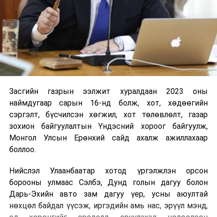
Засгийн газрын ээлжит хуралдаан 2023 оны
наймдугаар сарын 16-нд болж, хот, хөдөөгийн
сэргэлт, бүсчилсэн хөгжил, хот төлөвлөлт, газар
зохион байгуулалтын Үндэсний хороог байгуулж,
Монгол Улсын Ерөнхий сайд ахалж ажиллахаар
боллоо.
Нийслэл Улаанбаатар хотод үргэлжлэн орсон
борооны улмаас Сэлбэ, Дунд голын дагуу болон
Дарь-Эхийн авто зам дагуу үер, усны аюултай
нөхцөл байдал үүсэж, иргэдийн амь нас, эрүүл мэнд,