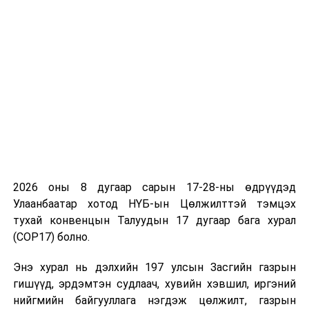
байршууллаа
ӨМНӨХ МЭДЭЭ
Хууль эрх зүйн орчин шинэчлэгдэх хүртэл
Улаанбаатар хотод газар эзэмшүүлэх, ашиглуулах
шийдвэр гаргахгүй...
2026 оны 8 дугаар сарын 17-28-ны өдрүүдэд
Улаанбаатар хотод НҮБ-ын Цөлжилттэй тэмцэх
тухай конвенцын Талуудын 17 дугаар бага хурал
(COP17) болно.
Энэ хурал нь дэлхийн 197 улсын Засгийн газрын
гишүүд, эрдэмтэн судлаач, хувийн хэвшил, иргэний
нийгмийн байгууллага нэгдэж цөлжилт, газрын