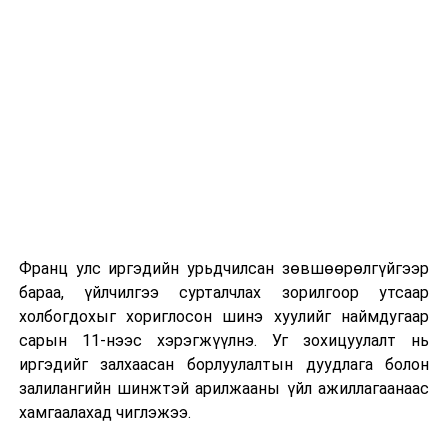
сургуулиуд дээр ажиллахгүй.
Их, дээд сургуулийн хичээл
2026 оны 9 дүгээр сарын 1-нээс цахимаар
эхэлнэ.
2026 оны 9 дүгээр сарын 14-нөөс танхимаар
үргэлжилнэ.
Оюутны дотуур байр
Франц улс иргэдийн урьдчилсан зөвшөөрөлгүйгээр
2026 оны 9 дүгээр сарын 13-наас оюутнуудыг
бараа, үйлчилгээ сурталчлах зорилгоор утсаар
дотуур байранд оруулж эхэлнэ.
холбогдохыг хориглосон шинэ хуулийг наймдугаар
Сургууль, цэцэрлэгийн үйл ажиллагааны
сарын 11-нээс хэрэгжүүлнэ. Уг зохицуулалт нь
зохицуулалт
иргэдийг залхаасан борлуулалтын дуудлага болон
залилангийн шинжтэй арилжааны үйл ажиллагаанаас
2026 оны 8 дугаар сарын 17–28-ны өдрүүдэд
хамгаалахад чиглэжээ.
нийслэлийн бүх сургууль, цэцэрлэгт ажлын