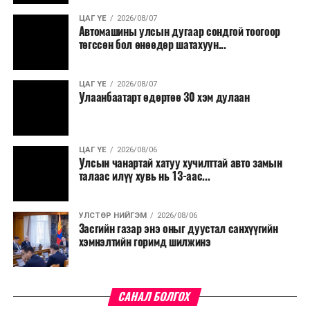
үргэлжилнэ гэж Ерөнхий сайд Н.Учрал онцоллоо.
ЦАГ ҮЕ
2026/08/07
Автомашины улсын дугаар сондгой тоогоор
Мөн бүх шатны төсвийн ерөнхийлөн захирагч нарт
төгссөн бол өнөөдөр шатахуун...
салбар бүрдээ урсгал зардлыг 20 хувиар бууруулах,
нөхөн томилгоо хийхгүй байх, аялал, амралт, зугаалга,
ЦАГ ҮЕ
2026/08/07
хамт олны урлаг, спортын арга хэмжээг зохион
Улаанбаатарт өдөртөө 30 хэм дулаан
байгуулахгүй байх, төрийн албанд шинэ орон тоо бий
болгохгүй байх, эрчим хүчний хэрэглээг хэмнэх, хурал,
сургалтыг цахим хэлбэрт шилжүүлэх, төрийн албан
ЦАГ ҮЕ
2026/08/06
хаагчдыг зарим өдрүүдэд цахимаар ажиллуулах арга
Улсын чанартай хатуу хучилттай авто замын
хэмжээг үргэлжлүүлэхийг үүрэг болголоо.
талаас илүү хувь нь 13-аас...
Төсвийн сахилга бат сайжирч, эдийн засгийн нөхцөл
УЛСТӨР НИЙГЭМ
2026/08/06
байдал хэвийн болсон тохиолдолд эдгээр
Засгийн газар энэ оныг дуустал санхүүгийн
хязгаарлалтыг үе шаттайгаар сулруулах юм.
хэмнэлтийн горимд шилжинэ
САНАЛ БОЛГОХ