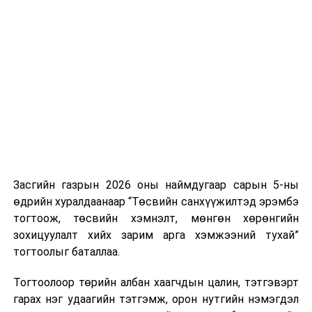
Хуулийг зөрчиж дуудлага хийсэн хувь хүнийг нэг
дуудлага тутамд 75 мянга хүртэлх евро, аж ахуйн
нэгжийг 375 мянга хүртэлх еврогоор торгох
боломжтой. Харин хэрэглэгч өөрөө зөвшөөрсөн,
эсвэл тухайн компанитай өмнө нь гэрээний
харилцаатай бөгөөд шинэ үйлчилгээ санал болгож
буй тохиолдолд хориг үйлчлэхгүй. Иргэд
зөвшөөрөлгүй дуудлагын талаар төрийн цахим
хуудсаар мэдээлэх боломжтой.
Засгийн газрын 2026 оны наймдугаар сарын 5-ны
Шинэ хууль Францын зах зээлд үйлчилдэг гадаадын
өдрийн хуралдаанаар “Төсвийн санхүүжилтэд эрэмбэ
дуудлагын төвүүдэд нөлөөлөхөөр байна. Тухайлбал,
тогтоож, төсвийн хэмнэлт, мөнгөн хөрөнгийн
Мароккогийн дуудлагын төвүүдийн орлогын 80 гаруй
зохицуулалт хийх зарим арга хэмжээний тухай”
хувь Францын зах зээлээс бүрддэг бөгөөд тус улсын
тогтоолыг баталлаа.
40–50 мянган ажлын байр эрсдэлд орж болзошгүйг
Мароккогийн хөдөлмөр эрхлэлтийн сайд мэдэгджээ.
Тогтоолоор төрийн албан хаагчдын цалин, тэтгэвэрт
гарах нэг удаагийн тэтгэмж, орон нутгийн нэмэгдэл