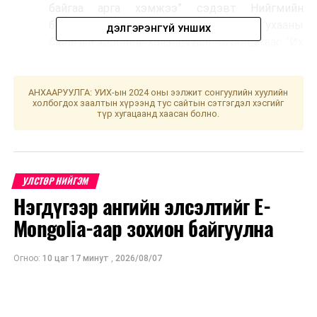
байгаа арга хэмжээ” сэдэвт Нийгмийн
бодлого, боловсрол, соёл, шинжлэх ухааны
ДЭЛГЭРЭНГҮЙ УНШИХ
байнгын хорооны хэлэлцүүлэг 10.00 цагаас “Их
Эзэн Чингис Хаан” танхимд.
АНХААРУУЛГА: УИХ-ын 2024 оны ээлжит сонгуулийн хуулийн
УНШСАН:
3455
холбогдох заалтын хүрээнд тус сайтын сэтгэгдэл хэсгийг
түр хугацаанд хаасан болно.
ДАРААХ МЭДЭЭ
Байнгын хороодын хуралдаан өнөөдөр болно
ӨМНӨХ МЭДЭЭ
Улаанбаатарт өдөртөө 10 хэм хүйтэн
УЛСТӨР НИЙГЭМ
Нэгдүгээр ангийн элсэлтийг E-
Mongolia-аар зохион байгуулна
Огноо:
10 цаг 17 минут
,
2026/08/07