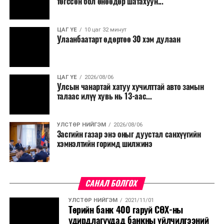
төгссөн бол өнөөдөр шатахуун...
салбар бүрдээ урсгал зардлыг 20 хувиар бууруулах,
нөхөн томилгоо хийхгүй байх, аялал, амралт, зугаалга,
ЦАГ ҮЕ
10 цаг 32 минут
хамт олны урлаг, спортын арга хэмжээг зохион
Улаанбаатарт өдөртөө 30 хэм дулаан
байгуулахгүй байх, төрийн албанд шинэ орон тоо бий
болгохгүй байх, эрчим хүчний хэрэглээг хэмнэх, хурал,
сургалтыг цахим хэлбэрт шилжүүлэх, төрийн албан
ЦАГ ҮЕ
2026/08/06
хаагчдыг зарим өдрүүдэд цахимаар ажиллуулах арга
Улсын чанартай хатуу хучилттай авто замын
хэмжээг үргэлжлүүлэхийг үүрэг болголоо.
талаас илүү хувь нь 13-аас...
Төсвийн сахилга бат сайжирч, эдийн засгийн нөхцөл
УЛСТӨР НИЙГЭМ
2026/08/06
байдал хэвийн болсон тохиолдолд эдгээр
Засгийн газар энэ оныг дуустал санхүүгийн
хязгаарлалтыг үе шаттайгаар сулруулах юм.
хэмнэлтийн горимд шилжинэ
САНАЛ БОЛГОХ
УЛСТӨР НИЙГЭМ
2021/11/01
Төрийн банк 400 гаруй СӨХ-ны
удирдлагуудад банкны үйлчилгээний