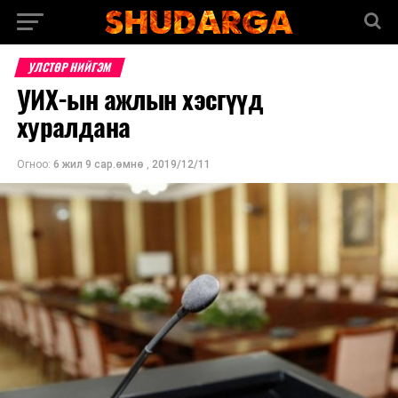
УЛСТӨР НИЙГЭМ
УИХ-ын ажлын хэсгүүд
хуралдана
Огноо:
6 жил 9 сар.өмнө
,
2019/12/11