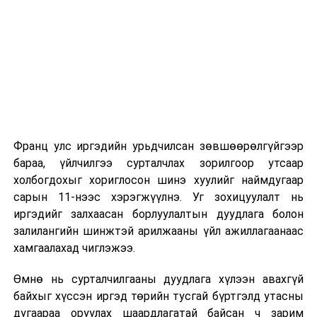
2026 оны 9 дүгээр сарын 1-нээс цахимаар
эхэлнэ.
2026 оны 9 дүгээр сарын 14-нөөс танхимаар
үргэлжилнэ.
Оюутны дотуур байр
Франц улс иргэдийн урьдчилсан зөвшөөрөлгүйгээр
2026 оны 9 дүгээр сарын 13-наас оюутнуудыг
бараа, үйлчилгээ сурталчлах зорилгоор утсаар
дотуур байранд оруулж эхэлнэ.
холбогдохыг хориглосон шинэ хуулийг наймдугаар
Сургууль, цэцэрлэгийн үйл ажиллагааны
сарын 11-нээс хэрэгжүүлнэ. Уг зохицуулалт нь
зохицуулалт
иргэдийг залхаасан борлуулалтын дуудлага болон
залилангийн шинжтэй арилжааны үйл ажиллагаанаас
2026 оны 8 дугаар сарын 17–28-ны өдрүүдэд
хамгаалахад чиглэжээ.
нийслэлийн бүх сургууль, цэцэрлэгт ажлын
Өмнө нь сурталчилгааны дуудлага хүлээн авахгүй
байранд элсэлт, бүртгэл болон бусад аливаа
байхыг хүссэн иргэд төрийн тусгай бүртгэлд утасны
арга хэмжээ зохион байгуулахгүй болно.
дугаараа оруулах шаардлагатай байсан ч зарим