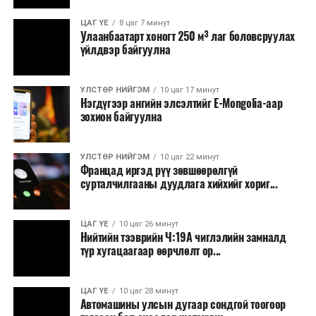
Зайлшгүй шаардлагагүй тоног төхөөрөмж,
ЦАГ ҮЕ
8 цаг 7 минут
тавилга, автомашин худалдан авах;
Улаанбаатарт хоногт 250 м³ лаг боловсруулах
үйлдвэр байгуулна
Батлан хамгаалах, хууль зүйн салбараас бусад
сургалт, дадлага;
УЛСТӨР НИЙГЭМ
10 цаг 17 минут
Хуулиар заавал мэдээлэхээс бусад кино,
Нэгдүгээр ангийн элсэлтийг E-Mongolia-аар
контент, хэвлэлийн зардал;
зохион байгуулна
Заавал олгохоос бусад тэтгэмж, урамшуулал.
УЛСТӨР НИЙГЭМ
10 цаг 22 минут
Санхүүгийн хэмнэлтийн горимыг 2026 оны
Францад иргэд рүү зөвшөөрөлгүй
арванхоёрдугаар сарын 31 хүртэл мөрдөнө. Харин
сурталчилгааны дуудлага хийхийг хориг...
эрүүл мэндийн салбар уг хэмнэлтийн горимд
хамрагдахгүй бөгөөд цэцэрлэг, сургуулийн хүүхдийн
ЦАГ ҮЕ
10 цаг 26 минут
эрт илрүүлэг, вакцинжуулалт, томуу, томуу төст
Нийтийн тээврийн Ч:19А чиглэлийн замналд
өвчний эсрэг арга хэмжээ зэрэг зайлшгүй
түр хугацаагаар өөрчлөлт ор...
шаардлагатай ажлууд төлөвлөгөөний дагуу
үргэлжилнэ гэж Ерөнхий сайд Н.Учрал онцоллоо.
ЦАГ ҮЕ
10 цаг 28 минут
Автомашины улсын дугаар сондгой тоогоор
Мөн бүх шатны төсвийн ерөнхийлөн захирагч нарт