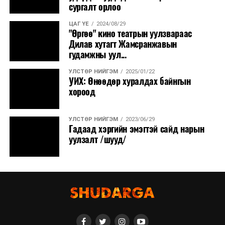
сургалт орлоо
ЦАГ ҮЕ
2024/08/29
"Өргөө" кино театрын уулзвараас
Дилав хутагт Жамсранжавын
гудамжны уул...
УЛСТӨР НИЙГЭМ
2025/01/22
УИХ: Өнөөдөр хуралдах байнгын
хороод
УЛСТӨР НИЙГЭМ
2023/06/29
Гадаад хэргийн эмэгтэй сайд нарын
уулзалт /шууд/