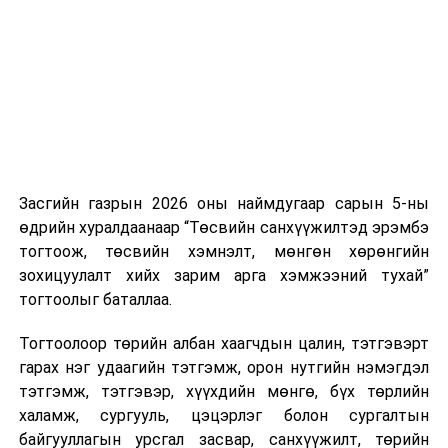
нэгжийг 375 мянга хүртэлх еврогоор торгох
боломжтой. Харин хэрэглэгч өөрөө зөвшөөрсөн,
эсвэл тухайн компанитай өмнө нь гэрээний
харилцаатай бөгөөд шинэ үйлчилгээ санал болгож
буй тохиолдолд хориг үйлчлэхгүй. Иргэд
зөвшөөрөлгүй дуудлагын талаар төрийн цахим
хуудсаар мэдээлэх боломжтой.
Засгийн газрын 2026 оны наймдугаар сарын 5-ны
Шинэ хууль Францын зах зээлд үйлчилдэг гадаадын
өдрийн хуралдаанаар “Төсвийн санхүүжилтэд эрэмбэ
дуудлагын төвүүдэд нөлөөлөхөөр байна. Тухайлбал,
тогтоож, төсвийн хэмнэлт, мөнгөн хөрөнгийн
Мароккогийн дуудлагын төвүүдийн орлогын 80 гаруй
зохицуулалт хийх зарим арга хэмжээний тухай”
хувь Францын зах зээлээс бүрддэг бөгөөд тус улсын
тогтоолыг баталлаа.
40–50 мянган ажлын байр эрсдэлд орж болзошгүйг
Мароккогийн хөдөлмөр эрхлэлтийн сайд мэдэгджээ.
Тогтоолоор төрийн албан хаагчдын цалин, тэтгэвэрт
гарах нэг удаагийн тэтгэмж, орон нутгийн нэмэгдэл
тэтгэмж, тэтгэвэр, хүүхдийн мөнгө, бүх төрлийн
халамж, сургууль, цэцэрлэг болон сургалтын
байгууллагын урсгал засвар, санхүүжилт, төрийн