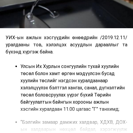
УИХ-ын ажлын хэсгүүдийн өнөөдрийн /2019.12.11/
уралдааны тов, хэлэлцэх асуудлын дарааллыг та
бүхэнд хүргэж байна.
Улсын Их Хурлын сонгуулийн тухай хуулийн
төсөл болон хамт өргөн мэдүүлсэн бусад
хуулийн төслийг нэгдсэн хуралдаанаар
хэлэлцүүлэх бэлтгэл хангах, санал, дүгнэлтийн
төсөл боловсруулах үүрэг бүхий Төрийн
байгуулалтын байнгын хорооны ажлын
хэсгийн хуралдаан 11.00 цагаас “Г” танхимд;
“Бэлгийн замаар дамжих халдвар, ХДХВ, ДОХ-
ын халдварын нөхцөл байдал, хэрэгжүүлж