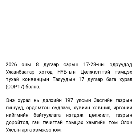
2026 оны 8 дугаар сарын 17-28-ны өдрүүдэд
Улаанбаатар хотод НҮБ-ын Цөлжилттэй тэмцэх
тухай конвенцын Талуудын 17 дугаар бага хурал
(COP17) болно.
Энэ хурал нь дэлхийн 197 улсын Засгийн газрын
гишүүд, эрдэмтэн судлаач, хувийн хэвшил, иргэний
нийгмийн байгууллага нэгдэж цөлжилт, газрын
доройтол, ган гачигтай тэмцэх хамгийн том Олон
Улсын арга хэмжээ юм.