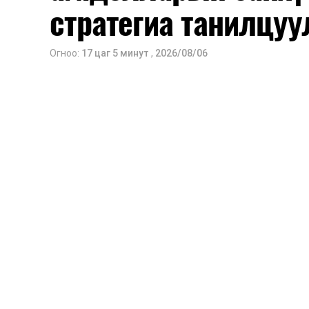
стратегиа танилцуу
Санхүүгийн хэмнэлтийн горимыг 2026 
Харин эрүүл мэндийн салбар уг хэмн
Огноо:
17 цаг 5 минут
,
2026/08/06
сургуулийн хүүхдийн эрт илрүүлэг, вакц
хэмжээ зэрэг зайлшгүй шаардлагатай
Ерөнхий сайд Н.Учрал онцоллоо.
Мөн бүх шатны төсвийн ерөнхийлөн за
хувиар бууруулах, нөхөн томилгоо хий
урлаг, спортын арга хэмжээг зохион б
бий болгохгүй байх, эрчим хүчний хэр
шилжүүлэх, төрийн албан хаагчдыг
хэмжээг үргэлжлүүлэхийг үүрэг болгол
Төсвийн сахилга бат сайжирч, эд
тохиолдолд эдгээр хязгаарлалтыг үе ш