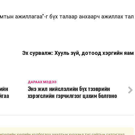
мтын ажиллагаа"-г бүх талаар анхаарч ажиллах тал
Эх сурвалж: Хууль зүй, дотоод хэргийн яам
ДАРААХ МЭДЭЭ
ийн
Энэ жил нийслэлийн бүх тээврийн
йгаа
хэрэгслийн гэрчилгээг цахим болгоно
гуулийн хуулийн холбогдох заалтын хүрээнд тус сайтын сэтгэгдэл