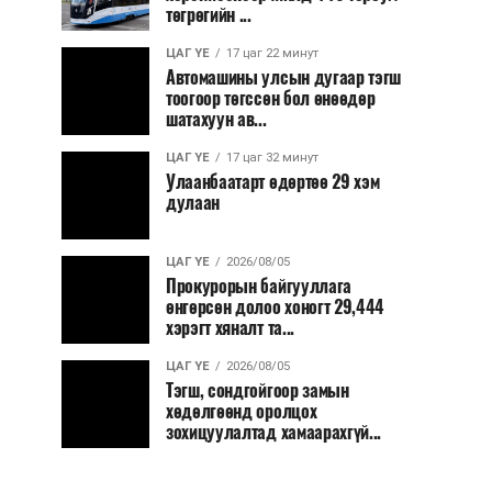
төгрөгийн ...
ЦАГ ҮЕ
17 цаг 22 минут
Автомашины улсын дугаар тэгш
тоогоор төгссөн бол өнөөдөр
шатахуун ав...
ЦАГ ҮЕ
17 цаг 32 минут
Улаанбаатарт өдөртөө 29 хэм
дулаан
ЦАГ ҮЕ
2026/08/05
Прокурорын байгууллага
өнгөрсөн долоо хоногт 29,444
хэрэгт хяналт та...
ЦАГ ҮЕ
2026/08/05
Тэгш, сондгойгоор замын
хөдөлгөөнд оролцох
зохицуулалтад хамаарахгүй...