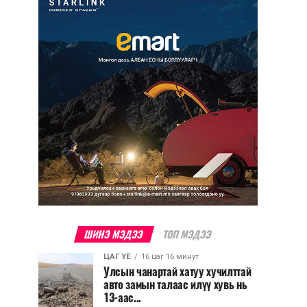
ШИНЭ МЭДЭЭ
ТОП МЭДЭЭ
ЦАГ ҮЕ
16 цаг 16 минут
Улсын чанартай хатуу хучилттай
авто замын талаас илүү хувь нь
13-аас...