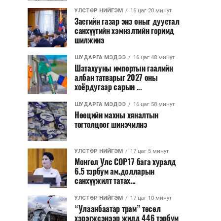
УЛСТӨР НИЙГЭМ
16 цаг 20 минут
Засгийн газар энэ оныг дуустал
санхүүгийн хэмнэлтийн горимд
шилжинэ
ШУДАРГА МЭДЭЭ
16 цаг 48 минут
Шатахууны импортын гаалийн
албан татварыг 2027 оны
хоёрдугаар сарын ...
ШУДАРГА МЭДЭЭ
16 цаг 58 минут
Нөөцийн махны хяналтын
тогтолцоог шинэчилнэ
УЛСТӨР НИЙГЭМ
17 цаг 5 минут
Монгол Улс COP17 бага хуралд
6.5 тэрбум ам.долларын
санхүүжилт татах...
УЛСТӨР НИЙГЭМ
17 цаг 10 минут
“Улаанбаатар трам” төсөл
хэрэгжсэнээр жилд 446 тэрбум