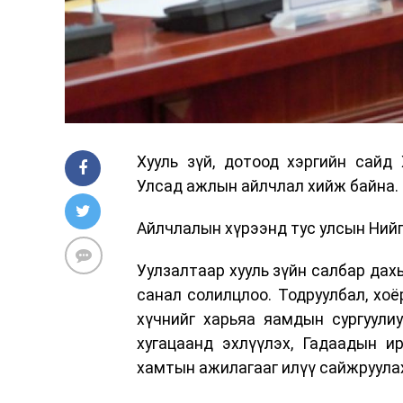
Хууль зүй, дотоод хэргийн сайд
Улсад ажлын айлчлал хийж байна.
Айлчлалын хүрээнд тус улсын Нийг
Уулзалтаар хууль зүйн салбар дах
санал солилцлоо. Тодруулбал, хоё
хүчнийг харьяа яамдын сургуули
хугацаанд эхлүүлэх, Гадаадын ир
хамтын ажилагааг илүү сайжруулах