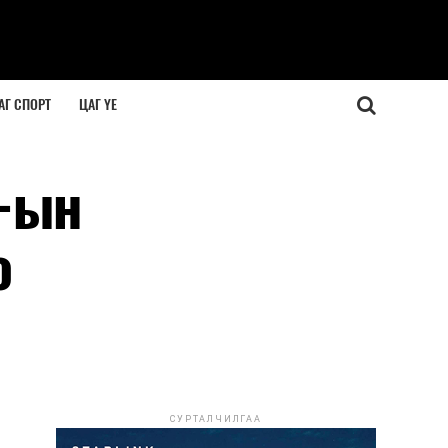
АГ СПОРТ
ЦАГ ҮЕ
У-ын
о
СУРТАЛЧИЛГАА