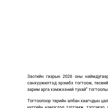
Засгийн газрын 2026 оны наймдугаа
санхүүжилтэд эрэмбэ тогтоож, төсвий
зарим арга хэмжээний тухай” тогтоолы
Тогтоолоор төрийн албан хаагчдын цали
нутгийн нэмэгдэл тэтгэмж, тэтгэвэр, 