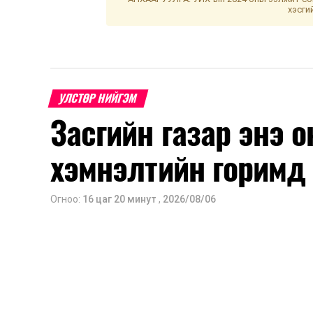
хэсги
УЛСТӨР НИЙГЭМ
Засгийн газар энэ 
хэмнэлтийн горимд
Огноо:
16 цаг 20 минут
,
2026/08/06