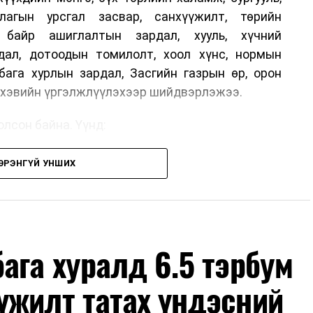
лагын урсгал засвар, санхүүжилт, төрийн
, байр ашиглалтын зардал, хууль, хүчний
дал, дотоодын томилолт, хоол хүнс, нормын
бага хурлын зардал, Засгийн газрын өр, орон
г хэвийн үргэлжлүүлэхээр шийдвэрлэжээ.
лсон байна. Үүнд:
н шийдвэртэйгээс бусад хурал, зөвлөгөөн, ой,
ЭРЭНГҮЙ УНШИХ
ын арга хэмжээ;
дөр албан тушаалтны томилолтоос бусад гадаад
х зардал;
өмж, тавилга, автомашин худалдан авах;
ага хуралд 6.5 тэрбум
с бусад сургалт, дадлага;
үжилт татах үндэсний
но, контент, хэвлэлийн зардал;
мшуулал.