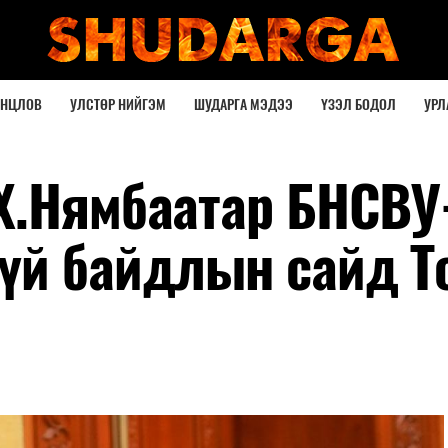
ОНЦЛОВ
УЛСТӨР НИЙГЭМ
ШУДАРГА МЭДЭЭ
ҮЗЭЛ БОДОЛ
УРЛ
Х.Нямбаатар БНСВ
үй байдлын сайд Т