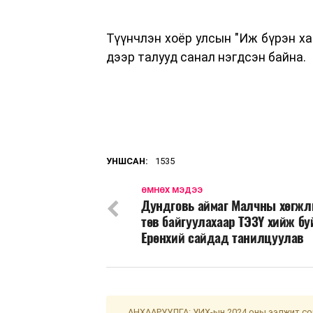
Түүнчлэн хоёр улсын "Иж бүрэн ха
дээр талууд санал нэгдсэн байна.
УНШСАН:
1535
ӨМНӨХ МЭДЭЭ
Дундговь аймаг Малчны хөгжл
төв байгуулахаар ТЭЗҮ хийж бу
Ерөнхий сайдад танилцуулав
АНХААРУУЛГА: УИХ-ын 2024 оны ээлжит сон