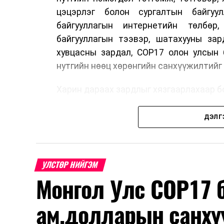
цэцэрлэг болон сургалтын байгуул
байгууллагын интернетийн төлбөр
байгууллагын тээвэр, шатахууны зар
хувцасны зардал, COP17 олон улсын 
нутгийн нөөц хөрөнгийн санхүүжилтий
Харин дараах зардлыг хязгаарлахаар бо
Олон улсын болон Засгийн газры
ДЭЛГ
тэмдэглэлт өдөр, найр наадам, соёл
Урьдчилан төлөвлөсөн төрийн өн
томилолт, гадаадын зочин хүлээн ава
УЛСТӨР НИЙГЭМ
Зайлшгүй шаардлагагүй тоног төхөөр
Монгол Улс COP17 б
Батлан хамгаалах, хууль зүйн салбараа
ам.долларын санхү
Хуулиар заавал мэдээлэхээс бусад ки
Заавал олгохоос бусад тэтгэмж, ура