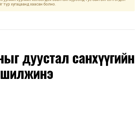
йг түр хугацаанд хаасан болно.
оныг дуустал санхүүгийн
 шилжинэ