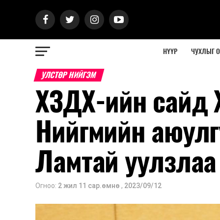
НҮҮР
ЧУХЛЫГ 
УЛСТӨР НИЙГЭМ
ХЗДХ-ийн сайд 
Нийгмийн аюулг
Ламтай уулзлаа
Огноо:
2 жил 11 сар.өмнө
,
2023/09/12