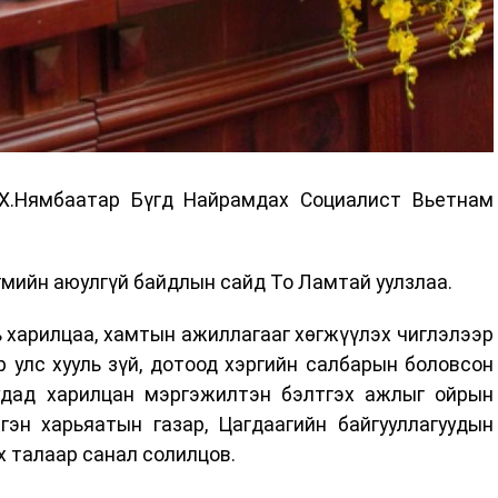
 Х.Нямбаатар Бүгд Найрамдах Социалист Вьетнам
мийн аюулгүй байдлын сайд То Ламтай уулзлаа.
ь харилцаа, хамтын ажиллагааг хөгжүүлэх чиглэлээр
р улс хууль зүй, дотоод хэргийн салбарын боловсон
удад харилцан мэргэжилтэн бэлтгэх ажлыг ойрын
гэн харьяатын газар, Цагдаагийн байгууллагуудын
 талаар санал солилцов.