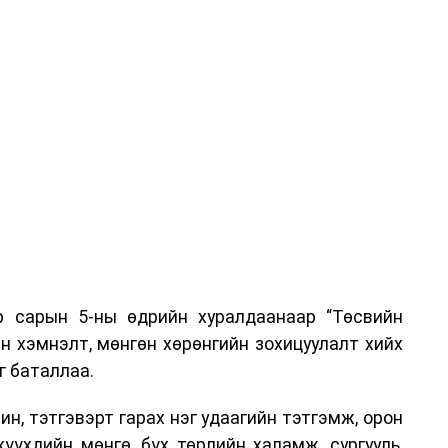
р сарын 5-ны өдрийн хуралдаанаар “Төсвийн
н хэмнэлт, мөнгөн хөрөнгийн зохицуулалт хийх
г баталлаа.
н, тэтгэвэрт гарах нэг удаагийн тэтгэмж, орон
хүүхдийн мөнгө, бүх төрлийн халамж, сургууль,