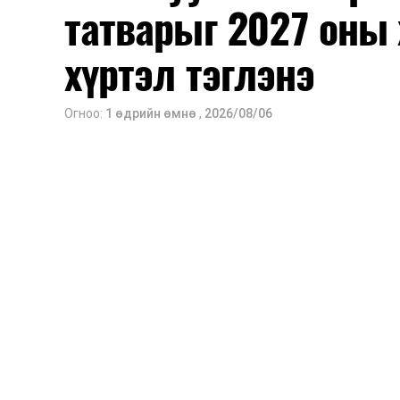
татварыг 2027 оны 
хүртэл тэглэнэ
Огноо:
1 өдрийн өмнө
,
2026/08/06