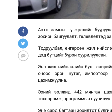
Авто замын түгжрэлийг бууруул
зохион байгуулалт, төлөвлөлтөд за
Тодруулбал, өнгөрсөн жил нийсл
дэд бүтцийг бүрэн суурилуулсан.
Энэ жил нийслэлийн бүх тээврийн
оноос орон нутаг, импортоор 
цахимжуулна.
Эхний ээлжид 442 мянган цахи
төхөөрөмж, программын суурилуул
Энэ сард багтаан зорилтот бүлги