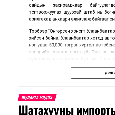
сайдын захирамжаар байгуулагд
тогтворжуулах шуурхай штаб нь боги
арилгахад анхаарч ажиллаж байгааг он
Тэрбээр "Өнгөрсөн хоногт Улаанбаатар
хийсэн байна. Улаанбаатар хотод авт
нэг удаа 50,000 төгрөг хүртэл автобе
зөөврийн саванд олгохгүй. Энэ нь а
худалдахаас сэргийлж буй юм. Орон н
холбоотой ШТС-уудаар зөөврийн сава
автомашины тэгш, сондгой дугаараар
ДЭЛГ
автобензин олгох зохицуулалт энэ са
үед нөөцийг хэвийн болгох, хэвийн г
Шатахууны нөөцийг нэмэгдүүлэх, ний
ШУДАРГА МЭДЭЭ
үүсвэрийг нэмэгдүүлэх чиглэлд анхаар
Шатахууны импорты
түлш орж ирсэн бөгөөд шилжүүлэн а
үйлдвэр, эрдэс баялгийн яамнаас мэдээ