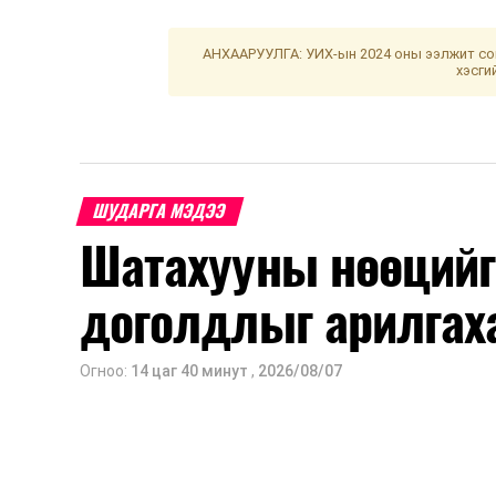
АНХААРУУЛГА: УИХ-ын 2024 оны ээлжит сон
хэсги
ШУДАРГА МЭДЭЭ
Шатахууны нөөцийг
доголдлыг арилгах
Огноо:
14 цаг 40 минут
,
2026/08/07