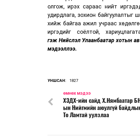
олгож, ирэх сараас нийт иргэдэ
удирдлага, зохион байгуулалтыг ш
хийж байгаа ажил учраас хөдөлгө
иргэдийг соёлтой, хариуцлага
гэж Нийслэл Улаанбаатар хотын ав
мэдээллээ.
УНШСАН:
1827
ӨМНӨХ МЭДЭЭ
ХЗДХ-ийн сайд Х.Нямбаатар Б
ын Нийгмийн аюулгүй байдлы
То Ламтай уулзлаа