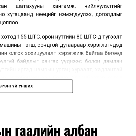
сан шатахууны хангамж, нийлүүлэлтийг
но хугацаанд нөөцийг нэмэгдүүлэх, доголдлыг
цоллоо.
 хотод 155 ШТС, орон нутгийн 80 ШТС-д түгээлт
омашины тэгш, сондгой дугаараар хэрэглэгчдэд
нзин олгох зохицуулалт хэрэгжиж байгаа бөгөөд
юулгүй байдлыг хангах үүднээс болон дамлан
утгийн иргэд намрын ургац хураалт, хадлантай
ар автобензин авч болно. Улаанбаатар хотод
 хэрэглэгчдэд нэг удаа 50,000 төгрөг хүртэл
ЭРЭНГҮЙ УНШИХ
рын 15-ны өдрийг хүртэл үргэлжлэх бөгөөд энэ
оримоор ажлаа үргэлжүүлнэ гэж найдаж байна.
лүүлэлтийг тогтворжуулах хүрээнд бусад эх
ч байна. Замын-Үүд боомтоор 2000 тонн дизель
н гаалийн албан
чих ажиллагаа хийгдэж байна" гэлээ
гэж Аж
ллээ.