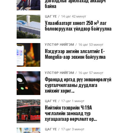
доголдлыг арилгахад анхаарч
байна
ЦАГ ҮЕ
14 цаг 42 минут
Улаанбаатарт хоногт 250 м³ лаг
боловсруулах үйлдвэр байгуулна
УЛСТӨР НИЙГЭМ
16 цаг 53 минут
Нэгдүгээр ангийн элсэлтийг E-
Mongolia-аар зохион байгуулна
УЛСТӨР НИЙГЭМ
16 цаг 57 минут
Францад иргэд рүү зөвшөөрөлгүй
сурталчилгааны дуудлага
хийхийг хориг...
ЦАГ ҮЕ
17 цаг 1 минут
Нийтийн тээврийн Ч:19А
чиглэлийн замналд түр
хугацаагаар өөрчлөлт ор...
ЦАГ ҮЕ
17 цаг 3 минут