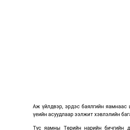
Аж үйлдвэр, эрдэс баялгийн яамнаас 
үеийн асуудлаар ээлжит хэвлэлийн бага
Тус яамны Төрийн нарийн бичгийн д