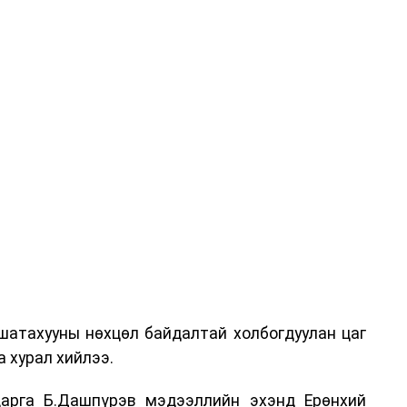
шатахууны нөхцөл байдалтай холбогдуулан цаг
 хурал хийлээ.
арга Б.Дашпүрэв мэдээллийн эхэнд Ерөнхий