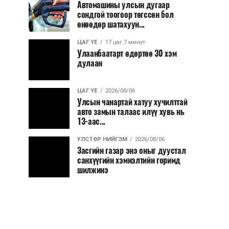
Автомашины улсын дугаар
сондгой тоогоор төгссөн бол
өнөөдөр шатахуун...
ЦАГ ҮЕ
17 цаг 7 минут
Улаанбаатарт өдөртөө 30 хэм
дулаан
ЦАГ ҮЕ
2026/08/06
Улсын чанартай хатуу хучилттай
авто замын талаас илүү хувь нь
13-аас...
УЛСТӨР НИЙГЭМ
2026/08/06
Засгийн газар энэ оныг дуустал
санхүүгийн хэмнэлтийн горимд
шилжинэ