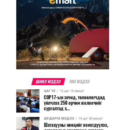
ШИНЭ МЭДЭЭ
ТОП МЭДЭЭ
ЦАГ ҮЕ
12 цаг 16 минут
COP17-ын зочид, төлөөлөгчдөд
үйлчлэх 250 орчим жолоочийг
сургалтад х...
ШУДАРГА МЭДЭЭ
14 цаг 40 минут
Шатахууны нөөцийг нэмэгдүүлэх,