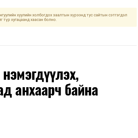
гуулийн хуулийн холбогдох заалтын хүрээнд тус сайтын сэтгэгдэл
йг түр хугацаанд хаасан болно.
 нэмэгдүүлэх,
ад анхаарч байна