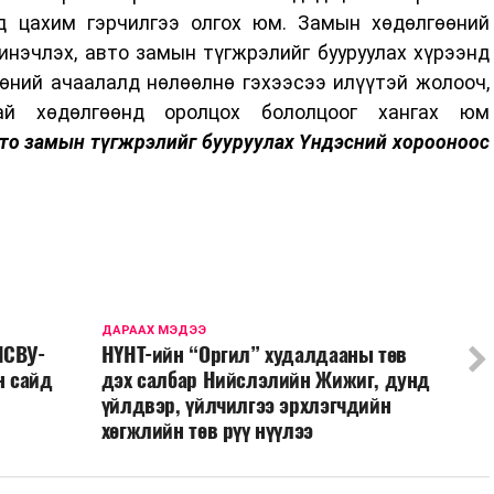
д цахим гэрчилгээ олгох юм. Замын хөдөлгөөний
инэчлэх, авто замын түгжрэлийг бууруулах хүрээнд
өний ачаалалд нөлөөлнө гэхээсээ илүүтэй жолооч,
тай хөдөлгөөнд оролцох бололцоог хангах юм
то замын түгжрэлийг бууруулах Үндэсний хорооноос
ДАРААХ МЭДЭЭ
НСВУ-
НҮНТ-ийн “Оргил” худалдааны төв
н сайд
дэх салбар Нийслэлийн Жижиг, дунд
үйлдвэр, үйлчилгээ эрхлэгчдийн
хөгжлийн төв рүү нүүлээ