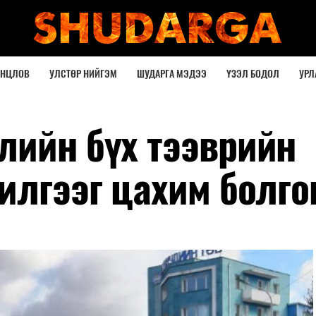
ОНЦЛОВ
УЛСТӨР НИЙГЭМ
ШУДАРГА МЭДЭЭ
ҮЗЭЛ БОДОЛ
УРЛ
лийн бүх тээврийн
илгээг цахим болго