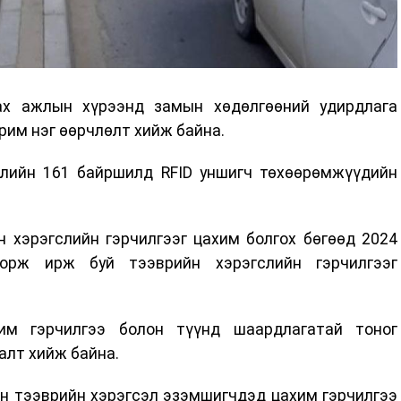
ах ажлын хүрээнд замын хөдөлгөөний удирдлага
рим нэг өөрчлөлт хийж байна.
элийн 161 байршилд RFID уншигч төхөөрөмжүүдийн
 хэрэгслийн гэрчилгээг цахим болгох бөгөөд 2024
орж ирж буй тээврийн хэрэгслийн гэрчилгээг
м гэрчилгээ болон түүнд шаардлагатай тоног
алт хийж байна.
йн тээврийн хэрэгсэл эзэмшигчдэд цахим гэрчилгээ