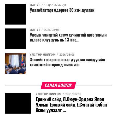
ЦАГ ҮЕ
18 цаг 25 минут
Улаанбаатарт өдөртөө 30 хэм дулаан
ЦАГ ҮЕ
2026/08/06
Улсын чанартай хатуу хучилттай авто замын
талаас илүү хувь нь 13-аас...
УЛСТӨР НИЙГЭМ
2026/08/06
Засгийн газар энэ оныг дуустал санхүүгийн
хэмнэлтийн горимд шилжинэ
САНАЛ БОЛГОХ
УЛСТӨР НИЙГЭМ
2021/07/23
Ерөнхий сайд Л.Оюун-Эрдэнэ Япон
Улсын Ерөнхий сайд Ё.Сүгатай албан
ёсны уулзалт ...