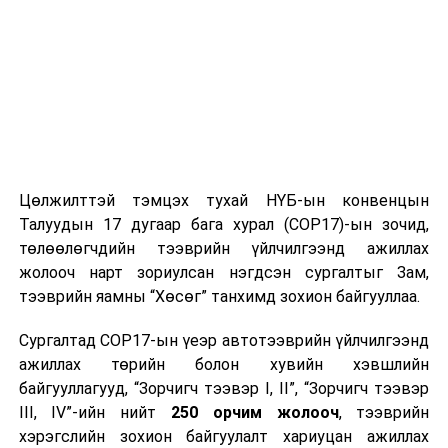
Цөлжилттэй тэмцэх тухай НҮБ-ын конвенцын
Талуудын 17 дугаар бага хурал (COP17)-ын зочид,
төлөөлөгчдийн тээврийн үйлчилгээнд ажиллах
жолооч нарт зориулсан нэгдсэн сургалтыг Зам,
тээврийн яамны “Хөсөг” танхимд зохион байгууллаа.
Сургалтад COP17-ын үеэр автотээврийн үйлчилгээнд
ажиллах төрийн болон хувийн хэвшлийн
байгууллагууд, “Зорчигч тээвэр I, II”, “Зорчигч тээвэр
III, IV”-ийн нийт
250 орчим жолооч
, тээврийн
хэрэгслийн зохион байгуулалт хариуцан ажиллах