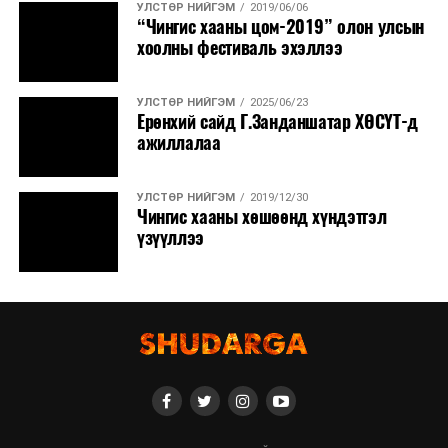
УЛСТӨР НИЙГЭМ
2019/06/06
“Чингис хааны цом-2019” олон улсын
хоолны фестиваль эхэллээ
УЛСТӨР НИЙГЭМ
2025/06/23
Ерөнхий сайд Г.Занданшатар ХӨСҮТ-д
ажиллалаа
УЛСТӨР НИЙГЭМ
2019/12/30
Чингис хааны хөшөөнд хүндэтгэл
үзүүллээ