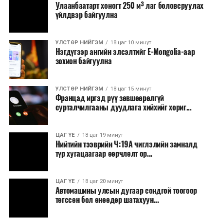
Улаанбаатарт хоногт 250 м³ лаг боловсруулах
үйлдвэр байгуулна
УЛСТӨР НИЙГЭМ
18 цаг 10 минут
Нэгдүгээр ангийн элсэлтийг E-Mongolia-аар
зохион байгуулна
УЛСТӨР НИЙГЭМ
18 цаг 15 минут
Францад иргэд рүү зөвшөөрөлгүй
сурталчилгааны дуудлага хийхийг хориг...
ЦАГ ҮЕ
18 цаг 19 минут
Нийтийн тээврийн Ч:19А чиглэлийн замналд
түр хугацаагаар өөрчлөлт ор...
ЦАГ ҮЕ
18 цаг 20 минут
Автомашины улсын дугаар сондгой тоогоор
төгссөн бол өнөөдөр шатахуун...