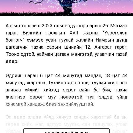
Аргын тооллын 2023 оны есдүгээр сарын 26. Мягмар
гараг. Билгийн тооллын XVII жарны “Үзэсгэлэн
болгогч” хэмээх усан туулай жилийн Намрын дунд
цагаагчин тахиа сарын шинийн 12. Ангараг гараг.
Тооно одтой, найман цагаан мэнгэтэй, улаагчин гахай
өдөр.
Өдрийн наран 6 цаг 44 минутад мандан, 18 цаг 44
минутад жаргана. Тухайн өдөр хонь, туулай жилтнээ
аливаа үйлийг хийхэд эерэг сайн ба бич, тахиа
жилтнээ сөрөг муу нөлөөтэй тул элдэв үйлд
хянамгай хандаж, биеэ энхрийлүүштэй.
Эл өдөр элдэв үйлд хянуур хандах хэрэгтэй ба ан,
гөрөө хийх, мал, адгуус муулах, сан тавиулах, угаал
үйлдэх, нялхсын хурим хийх, хийморийн дарцаг