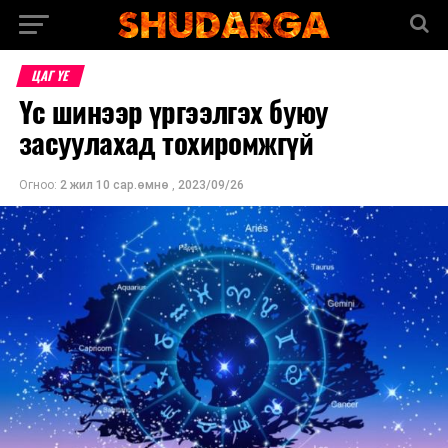
ЦАГ ҮЕ
Үс шинээр үргээлгэх буюу
засуулахад тохиромжгүй
Огноо:
2 жил 10 сар.өмнө
,
2023/09/26