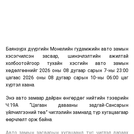
зориулалттай. Лагийг өндөр температурт шатааснаар
эзлэхүүн нь 90 хүртэл хувиар буурч, бактери, вирус
болон бусад өвчин үүсгэгч бичил биетнийг устгах
боломжтой.
Түүнчлэн шаталтын явцад үүсэх дулааныг цахилгаан
болон дулааны эрчим хүч үйлдвэрлэхэд ашиглаж
Баянзүрх дүүргийн Монелийн гудамжийн авто замын
болдог. Зарим технологийн хувьд шаталтын дараа
хэсэгчилсэн засвар, шинэчлэлтийн ажилтай
үлдэх үнснээс фосфор зэрэг ашигт эрдсийг сэргээн
холбоотойгоор тухайн хэсгийн авто замын
авах боломжтой аж.
хөдөлгөөнийг 2026 оны 08 дугаар сарын 7-ны 23:00
цагаас 2026 оны 08 дугаар сарын 10-ны 06:00 цаг
Япон, Герман, Швейцар, Нидерланд, Өмнөд Солонгос
хүртэл хаана.
зэрэг улс лаг хатаах, шатаах технологийг ашиглаж
байна. Тухайлбал, Германд лаг шатаах үйлдвэрээс
Энэ авто замаар дайран өнгөрдөг нийтийн тээврийн
гарсан үнснээс фосфор сэргээн авах технологи
Ч:19А “Цагаан давааны задгай-Сансарын
ашигладаг бол Нидерландад төвлөрсөн лаг
үйлчилгээний төв” чиглэлийн замналд түр хугацаагаар
боловсруулах үйлдвэрүүдээр дулаан, цахилгаан
өөрчлөлт орж байна.
эрчим хүч үйлдвэрлэдэг.
Авто замын засварын хугацаанд тус чиглэл дараах