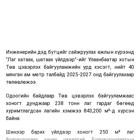
холбогдох байгууллагуудын уялдаа холбоо, аюулгүй
ажиллагааны чиглэлээр жолооч нарыг сургалт, арга
зүйгээр хангаж байна.
Мөн зам тээврийн осол, саатал болон бусад эрсдэл,
онцгой нөхцөл үүссэн үед авах арга хэмжээ, ачаалал
ихтэй нөхцөлд тайван, зөв, шуурхай шийдвэр гаргах,
Инженерийн дэд бүтцийг сайжруулах ажлын хүрээнд
өдөр тутмын ажлын бэлэн байдлыг хангах зэрэг
“Лаг хатаах, шатаах үйлдвэр”-ийг Улаанбаатар хотын
практик ур чадварыг сургалтын хөтөлбөрт тусгажээ.
Төв цэвэрлэх байгууламжийн урд хэсэгт, нийт 40
мянган ам метр талбайд 2025-2027 онд байгуулахаар
Сургалтыг танилцуулах лекц, асуулт-хариулт,
төлөвлөжээ.
жишээнд суурилсан сургалт, багаар ажиллах дасгал,
маршрут болон тээвэрлэлтийн урсгалын зураглалтай
Одоогийн байдлаар Төв цэвэрлэх байгууламжаас
танилцах, онцгой нөхцөлд ажиллах дадлага зэрэг
хоногт дунджаар 238 тонн лаг гардаг бөгөөд
онол, практик хосолсон хэлбэрээр зохион байгуулж
хуримтлагдсан лагийн хэмжээ 843,200 м³-д хүрсэн
байна.
байна.
Сургалтын үеэр COP17 олон улсын бага хурлыг
Шинээр барих үйлдвэр хоногт 250 м³ лаг
зохион байгуулах Үндэсний хорооны Ажлын алба,
боловсруулах хүчин чадалтай. Боловсруулалтын