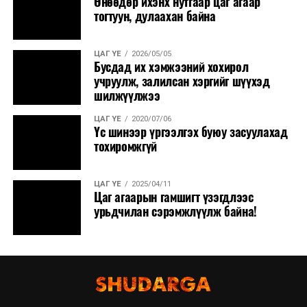
Өнөөдөр ихэнх нутгаар цаг агаар
нутгаар сэрүүснэ.
тогтуун, дулаахан байна
ЦАГ ҮЕ
2026/05/05
Бусдад их хэмжээний хохирол
учруулж, залилсан хэргийг шүүхэд
шилжүүлжээ
ЦАГ ҮЕ
2020/07/06
Үс шинээр үргээлгэх буюу засуулахад
тохиромжгүй
ЦАГ ҮЕ
2025/04/11
Цаг агаарын гамшигт үзэгдлээс
урьдчилан сэрэмжлүүлж байна!