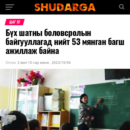
ЦАГ ҮЕ
Бүх шатны боловсролын
байгууллагад нийт 53 мянган багш
ажиллаж байна
Огноо:
2 жил 10 сар.өмнө
,
2023/10/06