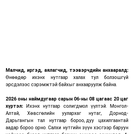
Малчид, иргэд, аялагчид, тээвэрчдийн анхааралд:
Өнөөдөр ихэнх нутгаар халах тул болзошгүй
эрсдэлээс сэрэмжтэй байхыг анхааруулж байна.
2026 оны наймдугаар сарын 06-ны 08 цагаас 20 цаг
хүртэл:
Ихэнх нутгаар солигдмол үүлтэй. Монгол-
Алтай, Хөвсгөлийн уулархаг нутаг, Дорнод-
Дарьгангын тал нутгаар бороо, дуу цахилгаантай
аадар бороо орно. Салхи нутгийн зүүн хэсгээр баруун