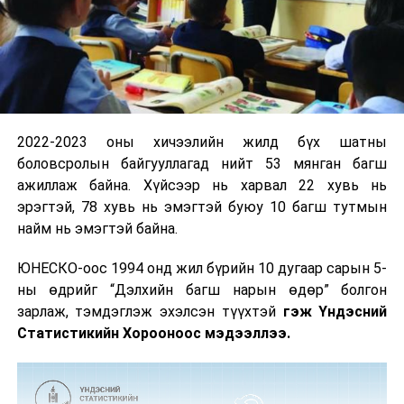
2022-2023 оны хичээлийн жилд бүх шатны
боловсролын байгууллагад нийт 53 мянган багш
ажиллаж байна. Хүйсээр нь харвал 22 хувь нь
эрэгтэй, 78 хувь нь эмэгтэй буюу 10 багш тутмын
найм нь эмэгтэй байна.
ЮНЕСКО-оос 1994 онд жил бүрийн 10 дугаар сарын 5-
ны өдрийг “Дэлхийн багш нарын өдөр” болгон
зарлаж, тэмдэглэж эхэлсэн түүхтэй
гэж Үндэсний
Статистикийн Хорооноос мэдээллээ.