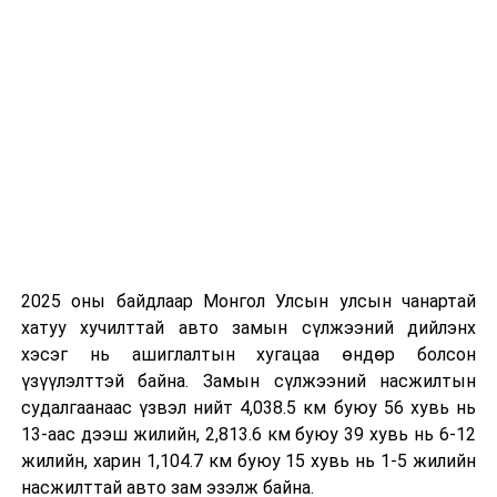
2025 оны байдлаар Монгол Улсын улсын чанартай
хатуу хучилттай авто замын сүлжээний дийлэнх
хэсэг нь ашиглалтын хугацаа өндөр болсон
үзүүлэлттэй байна. Замын сүлжээний насжилтын
судалгаанаас үзвэл нийт 4,038.5 км буюу 56 хувь нь
13-аас дээш жилийн, 2,813.6 км буюу 39 хувь нь 6-12
жилийн, харин 1,104.7 км буюу 15 хувь нь 1-5 жилийн
насжилттай авто зам эзэлж байна.