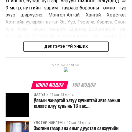
хойноос, бусад нутгаар баруун өмнөөс секундэд 4-
9 метр, нутгийн зарим газраар борооны өмнө түр
зуур ширүүснэ. Монгол-Алтай, Хангай, Хөвсгөл,
Хэнтийн уулархаг нутаг, Эг, Үүр, Тэрэлж, Хэрлэн, Онон,
Улз, Халх голын хөндий, Дорнод-Дарьгангын тал
нутгаар 22-27 хэм, Их нууруудын хотгор, говийн бүс
нутгийн өмнөд хэсгээр 34-39 хэм, бусад нутгаар 27-
ДЭЛГЭРЭНГҮЙ УНШИХ
32 хэм дулаан байна.
УЛААНБААТАР ХОТ ОРЧМООР:
СУРТАЛЧИЛГАА
Багавтар
үүлтэй. Бороо орохгүй. Салхи баруун
хойноос секундэд 4-9 метр. 27-29 хэм
ШИНЭ МЭДЭЭ
ТОП МЭДЭЭ
дулаан байна.
ЦАГ ҮЕ
17 цаг 43 минут
Улсын чанартай хатуу хучилттай авто замын
БАГАНУУР ОРЧМООР:
Багавтар үүлтэй.
талаас илүү хувь нь 13-аас...
Бороо орохгүй. Салхи баруун хойноос
секундэд 4-9 метр. 25-27 хэм дулаан
байна.
УЛСТӨР НИЙГЭМ
17 цаг 48 минут
Засгийн газар энэ оныг дуустал санхүүгийн