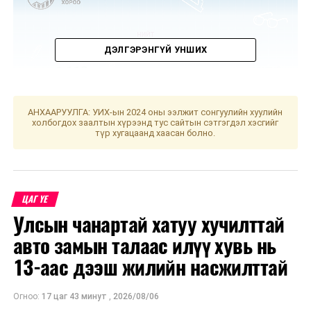
ДЭЛГЭРЭНГҮЙ УНШИХ
АНХААРУУЛГА: УИХ-ын 2024 оны ээлжит сонгуулийн хуулийн
холбогдох заалтын хүрээнд тус сайтын сэтгэгдэл хэсгийг
түр хугацаанд хаасан болно.
ЦАГ ҮЕ
Улсын чанартай хатуу хучилттай
авто замын талаас илүү хувь нь
13-аас дээш жилийн насжилттай
Огноо:
17 цаг 43 минут
,
2026/08/06