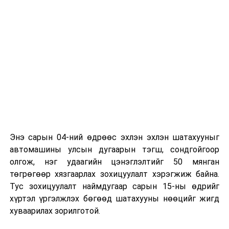
байна
гэж Зам, тээврийн яамнаас мэдээллээ.
Энэ сарын 04-ний өдрөөс эхлэн эхлэн шатахууныг
автомашины улсын дугаарын тэгш, сондгойгоор
олгож, нэг удаагийн цэнэглэлтийг 50 мянган
төгрөгөөр хязгаарлах зохицуулалт хэрэгжиж байна.
Тус зохицуулалт наймдугаар сарын 15-ны өдрийг
УНШСАН:
1709
хүртэл үргэлжлэх бөгөөд шатахууны нөөцийг жигд
хуваарилах зорилготой.
ДАРААХ МЭДЭЭ
Алслагдсан хороодын иргэдэд хууль, эрх зүйн үнэ