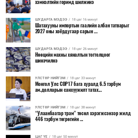
хэмнэлтийн горимд шилжинэ
ТЭРЭЛЖ ОРЧМООР:
Багавтар үүлтэй.
Бороо орохгүй. Салхи баруун хойноос
секундэд 4-9 метр. 25-27 хэм дулаан
ШУДАРГА МЭДЭЭ
18 цаг 16 минут
байна.
Шатахууны импортын гаалийн албан татварыг
2027 оны хоёрдугаар сарын ...
2026 оны наймдугаар сарын 07-ноос
2026 оны наймдугаар сарын 11-нийг хүртэлх
ШУДАРГА МЭДЭЭ
18 цаг 26 минут
Нөөцийн махны хяналтын тогтолцоог
цаг агаарын урьдчилсан төлөв
шинэчилнэ
Наймдугаар сарын 7-нд баруун болон төвийн
аймгуудын нутгийн хойд хэсгээр, 8-нд баруун
УЛСТӨР НИЙГЭМ
18 цаг 33 минут
Монгол Улс COP17 бага хуралд 6.5 тэрбум
аймгуудын нутгийн хойд хэсэг, төвийн
ам.долларын санхүүжилт татах...
аймгуудын нутгийн зарим газраар, 9-нд баруун
аймгуудын нутгийн зүүн, говийн аймгуудын
нутгийн хойд, зүүн аймгуудын нутгийн баруун
УЛСТӨР НИЙГЭМ
18 цаг 38 минут
“Улаанбаатар трам” төсөл хэрэгжсэнээр жилд
хэсэг, төвийн аймгуудын ихэнх нутгаар, 10-нд
446 тэрбум төгрөгийн ...
төв, зүүн, говийн аймгуудын ихэнх нутгаар
бороо, дуу цахилгаантай аадар бороо орно. Салхи
ихэнх хугацаанд секундэд 5-10 метр, 9-нд
ЦАГ ҮЕ
18 цаг 50 минут